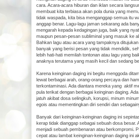
cara. Acara-acara hiburan dan iklan secara langs
membuat kita terbiasa akan pola dunia yang memu
tidak waspada, kita bisa menganggap semua itu wa
anggap benar. Lagu-lagu jaman sekarang ada bany
mengarah kepada kedagingan juga, baik yang nyata
maupun pesan-pesan subliminal yang masuk ke al
Bahkan lagu atau acara yang tampaknya ditujukan 
banyak yang berisi pesan yang tidak mendidik, se
lebih hati-hati memilah tontonan atau lagu yang bai
anaknya terutama yang masih kecil dan sedang 
Karena keinginan daging ini begitu menggoda dit
lewat berbagai arah, orang-orang percaya dan ha
terkontaminasi. Ada diantara mereka yang aktif 
pula terikat dengan berbagai keinginan daging. Ad
jatuh akibat dosa selingkuh, korupsi, minum min
egois atau mementingkan diri sendiri dan sebagain
Banyak dari keinginan-keinginan daging ini sepinta
kerap tidak dianggap sebagai sebuah dosa besar. 
menjadi sebuah pembenaran atau berkompromi. Pad
cepat atau lambat keinginan-keinginan daging ini a