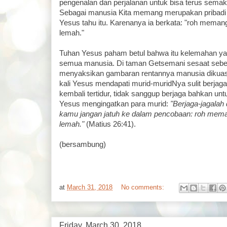
pengenalan dan perjalanan untuk bisa terus semak
Sebagai manusia Kita memang merupakan pribadi 
Yesus tahu itu. Karenanya ia berkata: "roh memang
lemah."
Tuhan Yesus paham betul bahwa itu kelemahan ya
semua manusia. Di taman Getsemani sesaat sebel
menyaksikan gambaran rentannya manusia dikuasa
kali Yesus mendapati murid-muridNya sulit berjag
kembali tertidur, tidak sanggup berjaga bahkan unt
Yesus mengingatkan para murid:
"Berjaga-jagalah
kamu jangan jatuh ke dalam pencobaan: roh meman
lemah."
(Matius 26:41).
(bersambung)
at
March 31, 2018
No comments:
Friday, March 30, 2018