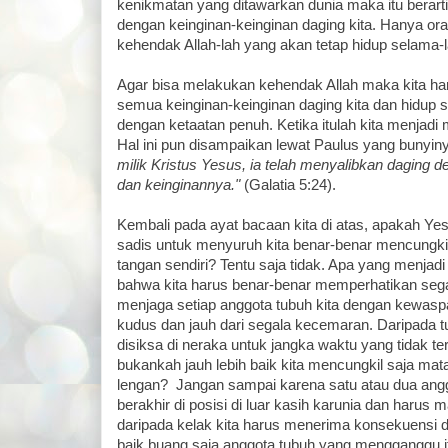
kenikmatan yang ditawarkan dunia maka itu berart
dengan keinginan-keinginan daging kita. Hanya o
kehendak Allah-lah yang akan tetap hidup selama-
Agar bisa melakukan kehendak Allah maka kita 
semua keinginan-keinginan daging kita dan hidup s
dengan ketaatan penuh. Ketika itulah kita menjadi 
Hal ini pun disampaikan lewat Paulus yang bunyin
milik Kristus Yesus, ia telah menyalibkan daging 
dan keinginannya."
(Galatia 5:24).
Kembali pada ayat bacaan kita di atas, apakah Y
sadis untuk menyuruh kita benar-benar mencungk
tangan sendiri? Tentu saja tidak. Apa yang menjadi
bahwa kita harus benar-benar memperhatikan sega
menjaga setiap anggota tubuh kita dengan kewasp
kudus dan jauh dari segala kecemaran. Daripada t
disiksa di neraka untuk jangka waktu yang tidak te
bukankah jauh lebih baik kita mencungkil saja ma
lengan? Jangan sampai karena satu atau dua angg
berakhir di posisi di luar kasih karunia dan harus 
daripada kelak kita harus menerima konsekuensi d
baik buang saja anggota tubuh yang mengganggu itu.