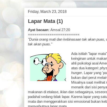
Friday, March 23, 2018
Lapar Mata (1)
Ayat bacaan:
Amsal 27:20
========================
"Dunia orang mati dan kebinasaan tak akan puas,
tak akan puas."
Ada istilah "lapar ma
keinginan untuk makan
ahli psikologi asal Am
atas dua kategori:
phys
hunger
. Lapar yang 'pa
bukan dari perut mela
Misalnya saat meliha
menarik dari sisi penyaj
makanan di etalase, iklan dan sebagainya, seseo
padahal sedang tidak lapar. Karena lapar yang satu
mata dan menggerakkan sisi emosional bukan kebu
menyebutnya lapar mata.