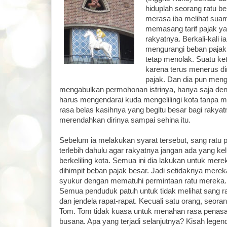
hiduplah seorang ratu b
merasa iba melihat suam
memasang tarif pajak yan
rakyatnya. Berkali-kali
mengurangi beban pajak 
tetap menolak. Suatu ke
karena terus menerus di
pajak. Dan dia pun meng
mengabulkan permohonan istrinya, hanya saja denga
harus mengendarai kuda mengelilingi kota tanpa 
rasa belas kasihnya yang begitu besar bagi rakyatn
merendahkan dirinya sampai sehina itu.
Sebelum ia melakukan syarat tersebut, sang ra
terlebih dahulu agar rakyatnya jangan ada yang ke
berkeliling kota. Semua ini dia lakukan untuk mere
dihimpit beban pajak besar. Jadi setidaknya mere
syukur dengan mematuhi permintaan ratu mereka. 
Semua penduduk patuh untuk tidak melihat sang r
dan jendela rapat-rapat. Kecuali satu orang, seor
Tom. Tom tidak kuasa untuk menahan rasa penasar
busana. Apa yang terjadi selanjutnya? Kisah legen