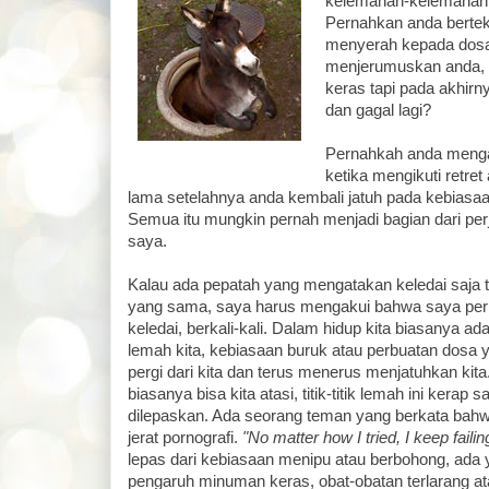
kelemahan-kelemahan 
Pernahkan anda berteka
menyerah kepada dosa 
menjerumuskan anda, 
keras tapi pada akhirny
dan gagal lagi?
Pernahkah anda menga
ketika mengikuti retret a
lama setelahnya anda kembali jatuh pada kebiasa
Semua itu mungkin pernah menjadi bagian dari per
saya.
Kalau ada pepatah yang mengatakan keledai saja ti
yang sama, saya harus mengakui bahwa saya pern
keledai, berkali-kali. Dalam hidup kita biasanya ada
lemah kita, kebiasaan buruk atau perbuatan dosa
pergi dari kita dan terus menerus menjatuhkan kita
biasanya bisa kita atasi, titik-titik lemah ini kerap s
dilepaskan. Ada seorang teman yang berkata bahwa 
jerat pornografi.
"No matter how I tried, I keep failin
lepas dari kebiasaan menipu atau berbohong, ada ya
pengaruh minuman keras, obat-obatan terlarang at