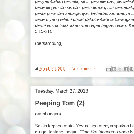
penyembahan berhala, sihir, perseteruan, perselisih
kepentingan diri sendiri, percideraan, roh pemec
pesta pora dan sebagainya. Terhadap semuanya it
seperti yang telah kubuat dahulu--bahwa barangsi
demikian, ia tidak akan mendapat bagian dalam Ker
5:19-21).
(bersambung)
at
March 28, 2018
No comments:
Tuesday, March 27, 2018
Peeping Tom (2)
(sambungan)
Selain kepada mata, Yesus juga menyampaikan ha
diingat tentang tangan.
"Dan jika tanganmu yang 