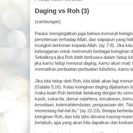
Daging vs Roh (3)
(sambungan)
Paulus mengingatkan juga bahwa menuruti keingina
perseteruan terhadap Allah, dan siapapun yang hid
mungkin berkenan kepada Allah. (ay 7-8). Jika kit
kelonggaran untuk memenuhi berbagai keinginan da
Sebaliknya jika Roh lebih berkuasa dalam hidup kit
jika kamu hidup menurut daging, kamu akan mati; t
mematikan perbuatan-perbuatan tubuhmu, kamu ak
Jika kita hidup oleh Roh, kita tidak akan lagi menur
(Galatia 5:16). Kalau keinginan daging dijabarkan 
maka buah Roh bertolak belakang dengan itu sem
kasih, sukacita, damai sejahtera, kesabaran, kem
kesetiaan, kelemahlembutan, penguasaan diri. Ti
menentang hal-hal itu."
(ay 22-23). Betapa berbeda
keinginan Roh, dan kita tahu dimana masing-mas
berlabuh, apa yang akan kita dapatkan dari keduan