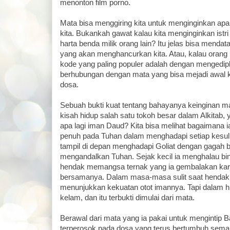
menonton film porno.
Mata bisa menggiring kita untuk menginginkan apa
kita. Bukankah gawat kalau kita menginginkan istr
harta benda milik orang lain? Itu jelas bisa menda
yang akan menghancurkan kita. Atau, kalau orang
kode yang paling populer adalah dengan mengedip
berhubungan dengan mata yang bisa mejadi awal 
dosa.
Sebuah bukti kuat tentang bahayanya keinginan mata
kisah hidup salah satu tokoh besar dalam Alkitab, 
apa lagi iman Daud? Kita bisa melihat bagaimana i
penuh pada Tuhan dalam menghadapi setiap kesuli
tampil di depan menghadapi Goliat dengan gagah 
mengandalkan Tuhan. Sejak kecil ia menghalau bi
hendak memangsa ternak yang ia gembalakan kar
bersamanya. Dalam masa-masa sulit saat hendak d
menunjukkan kekuatan otot imannya. Tapi dalam h
kelam, dan itu terbukti dimulai dari mata.
Berawal dari mata yang ia pakai untuk mengintip 
terperosok pada dosa yang terus bertumbuh semak