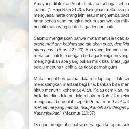
Apa yang dilakukan Ahab dikatakan sebagai sebuah
Tuhan. (1 Raja Raja 21:25). Keinginan mata bisa m
menguasai harta orang lain, atau menghamba pada 
harta benda yang mungkin belum saatnya kita miliki.
negatif mata yang tidak dijaga dengan baik.
Salomo mengatakan bahwa mata manusia tidak a
orang mati dan kebinasaan tak akan puas, demiki
akan puas."
(Amsal 27:20). Apa yang dimunculkan 
meracuni hati kita dengan berbagai keinginan yang
menginginkan apa yang bukan milik kita. Mata juga
selalu menuntut lebih alias tidak pernah puas.
Mata sangat bermanfaat dalam hidup, tapi tidak s
mendatangkan manfaat bagi kita, bahkan bisa menje
hidup menuruti kehendak Allah. Kalau demikian, mat
baik dan ditundukkan dalam hukum Roh. Jika kein
menggoda, berdoalah seperti Pemazmur
"Lalukan
melihat hal yang hampa, hidupkanlah aku dengan j
Kautunjukkan!"
(Mazmur 119:37)
Dengan mengetahui bahwa serangan kerap masuk l