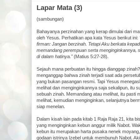
Lapar Mata (3)
(sambungan)
Bahayanya perzinahan yang kerap dimulai dari mat
oleh Yesus. Perhatikan apa kata Yesus berikut ini:
firman: Jangan berzinah. Tetapi Aku berkata kepa
memandang perempuan serta menginginkannya, su
di dalam hatinya."
(Matius 5:27-28).
Sejauh mana perbuatan itu hingga dianggap zinah
menganggap bahwa zinah terjadi saat ada persetu
yang bukan pasangan resmi. Tapi Yesus menegask
melihat dan menginginkannya saja sekalipun, itu 
sebuah zinah. Memandang atau melihat, itu pasti
melihat, kemudian menginginkan, selanjutnya b
siap menelan.
Dalam kisah lain pada kitab 1 Raja Raja 21, kita bi
yang menginginkan kebun anggur milik Nabot. Wa
kebun itu merupakan harta pusaka nenek moyang,
godaan istrinya Izebel untuk membunuh Nabot. Aki