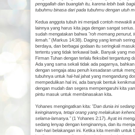
penggallah dan buanglah itu, karena lebih baik bagi
tubuhmu binasa dari pada tubuhmu dengan utuh m
Kedua anggota tubuh ini menjadi contoh mewakili 
lainnya yang harus kita jaga dengan sangat seriu
sudah mengatakan bahwa
"roh memang penurut, te
lemah."
(Markus 14:38). Daging yang lemah sering
berdaya, dan berbagai godaan itu seringkali masuk
tertentu yang tidak terkawal baik. Banyak yang 
Firman Tuhan dengan terlalu fleksibel tergantung d
Ada yang sama sekali tidak ada pagarnya, bahkan 
dengan sengaja atau penuh kesadaran untuk men
tubuhnya untuk hal-hal jahat yang mengandung dosa.
mempedulikan hal ini, ada banyak bentuk kenikma
dengan mudah dan segera mempengaruhi kita yang 
pintu masuk untuk membinasakan kita.
Yohanes mengingatkan kita:
"Dan dunia ini sedan
keinginannya, tetapi orang yang melakukan kehend
selama-lamanya."
(1 Yohanes 2:17). Ayat ini men
sedang lenyap dengan kenginannya, dan itu menjadi
hari-hari belakangan ini. Ketika kita memilih untu