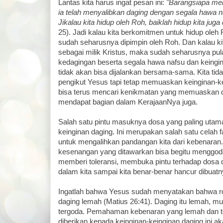
Lantas kita harus ingat pesan ini:
"Barangsiapa men
ia telah menyalibkan daging dengan segala hawa n
Jikalau kita hidup oleh Roh, baiklah hidup kita juga
25). Jadi kalau kita berkomitmen untuk hidup oleh
sudah seharusnya dipimpin oleh Roh. Dan kalau
sebagai milik Kristus, maka sudah seharusnya pul
kedagingan beserta segala hawa nafsu dan keingi
tidak akan bisa dijalankan bersama-sama. Kita ti
pengikut Yesus tapi tetap memuaskan keinginan-kei
bisa terus mencari kenikmatan yang memuaskan d
mendapat bagian dalam KerajaanNya juga.
Salah satu pintu masuknya dosa yang paling utama
keinginan daging. Ini merupakan salah satu celah 
untuk mengalihkan pandangan kita dari kebenaran
kesenangan yang ditawarkan bisa begitu menggod
memberi toleransi, membuka pintu terhadap dosa
dalam kita sampai kita benar-benar hancur dibuatn
Ingatlah bahwa Yesus sudah menyatakan bahwa r
daging lemah (Matius 26:41). Daging itu lemah, 
tergoda. Pemahaman kebenaran yang lemah dan to
diberikan kepada keinginan-keinginan daging ini a