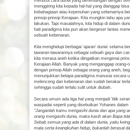
menurut cara dunia yang bertentangan dengan sem
menggiring kita kepada hal-hal yang dianggap bi
kebahagiaan atau kepenuhan yang sebenarnya ber
prinsip-prinsip Kerajaan. Kita mungkin tahu apa ya
lakukan. Tapi masalahnya, kita hidup di dalam dunia
hati paradigma kita pun akan bergeser lantas men
sebuah kebenaran.
Kita menghidupi berbagai 'ajaran' dunia' selama b
tawaran-tawarannya sebagai sebuah gaya dan car
kita merasa aneh ketika diingatkan mengenai prin
Kerajaan Allah. Banyak yang menganggap orang-o
dengan prinsip Allah sebagai orang yang aneh, beg
menunjukkan betapa paradigma manusia secara um
melenceng dari kebenaran dan sudah berakar terla
sehingga sudah terlalu sulit untuk diubah.
Secara umum ada tiga hal yang menjadi 'titik seran
waspadai seperti yang disebutkan Yohanes dalam 
"Janganlah kamu mengasihi dunia dan apa yang ad
orang mengasihi dunia, maka kasih akan Bapa tidak
Sebab semua yang ada di dalam dunia, yaitu keing
mata serta keangkuhan hidup, bukanlah berasal da