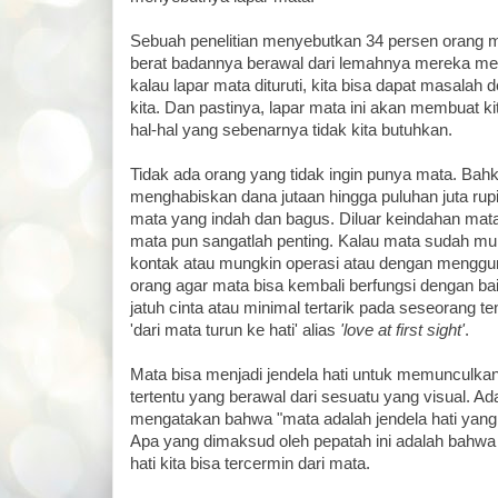
Sebuah penelitian menyebutkan 34 persen orang
berat badannya berawal dari lemahnya mereka men
kalau lapar mata dituruti, kita bisa dapat masalah
kita. Dan pastinya, lapar mata ini akan membuat ki
hal-hal yang sebenarnya tidak kita butuhkan.
Tidak ada orang yang tidak ingin punya mata. Bah
menghabiskan dana jutaan hingga puluhan juta rupi
mata yang indah dan bagus. Diluar keindahan m
mata pun sangatlah penting. Kalau mata sudah mul
kontak atau mungkin operasi atau dengan menggu
orang agar mata bisa kembali berfungsi dengan bai
jatuh cinta atau minimal tertarik pada seseorang te
'dari mata turun ke hati' alias
'love at first sight'
.
Mata bisa menjadi jendela hati untuk memunculka
tertentu yang berawal dari sesuatu yang visual. Ad
mengatakan bahwa "mata adalah jendela hati yang
Apa yang dimaksud oleh pepatah ini adalah bahw
hati kita bisa tercermin dari mata.