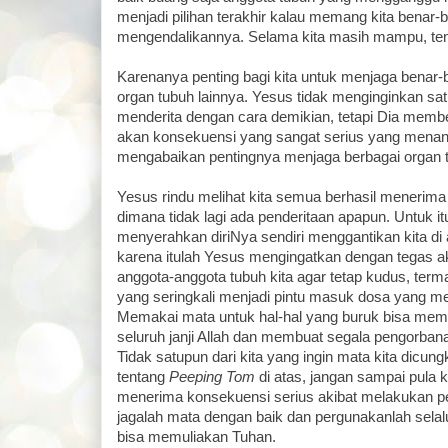
menjadi pilihan terakhir kalau memang kita benar-
mengendalikannya. Selama kita masih mampu, tentu 
Karenanya penting bagi kita untuk menjaga benar-
organ tubuh lainnya. Yesus tidak menginginkan sat
menderita dengan cara demikian, tetapi Dia membe
akan konsekuensi yang sangat serius yang menanti
mengabaikan pentingnya menjaga berbagai organ tu
Yesus rindu melihat kita semua berhasil menerim
dimana tidak lagi ada penderitaan apapun. Untuk it
menyerahkan diriNya sendiri menggantikan kita di 
karena itulah Yesus mengingatkan dengan tegas 
anggota-anggota tubuh kita agar tetap kudus, ter
yang seringkali menjadi pintu masuk dosa yang m
Memakai mata untuk hal-hal yang buruk bisa memb
seluruh janji Allah dan membuat segala pengorbana
Tidak satupun dari kita yang ingin mata kita dicungk
tentang
Peeping Tom
di atas, jangan sampai pula 
menerima konsekuensi serius akibat melakukan pe
jagalah mata dengan baik dan pergunakanlah selal
bisa memuliakan Tuhan.