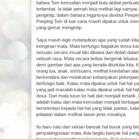
bahwa Tom kemudian menjadi buta akibat perbuat
terlambat. Ia tidak pernah bisa melihat lagi sampai
pengintip, dalam bahasa Inggrisnya disebut Peeping
Peeping Tom di luar sana masih dipakai untuk me
yang gemar mengintip.
Saya masih ingin melanjutkan apa yang sudah kit
keinginan mata. Mata berfungsi bagaikan lensa 
sesuatu secara visual lalu dibawa dan diolah dalam
sebuah rasa. Mata secara bebas bergerak leluas
demi gambar dari apa yang berada disekitar kita.
orang tua, anak, istri/suami, melihat keindahan al
berkendara dan melakukan kebanyakan pekerjaan 
berfungsi baik. Kalau mata dipakai untuk hal-hal yang
yang jadi masalah kalau mata dipakai untuk hal-ha
dosa. Dari mata turun ke hati dan menjadi tertarik, 
adalah kalau dari mata kemudian menjadi berbagai 
berorientasi kepada hal-hal yang tidak pantas, kal
jelalatan dalam melihat lawan jenis misalnya.
Itu baru satu dari sekian banyak hal buruk yang bi
penyalahgunaan mata. Ada begitu banyak hal yang