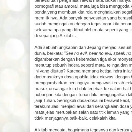
berawal dari penglihatan lewat mata. Bukan hanya 
pornografi atau amoral, mata juga bisa menggoda k
benda yang membuat kita rela menghalalkan segal
memilikinya. Ada banyak penyesatan yang berasal
sudah mengingatkan dengan tegas agar kita bena
seksama apa yang dilihat oleh mata seperti yang t
di sepanjang Alkitab. .
Ada sebuah ungkapan dari Jepang menjadi sesuatu
dunia, berkata:
"See no evil, hear no evil, speak no 
digambarkan dengan keberadaan tiga ekor monye
menutup sebuah indera seperti mata, telinga dan m
ini yang ditutup? Karena memang ketiga indra inila
dari masuknya dosa apabila tidak diawasi dengan 
menggambarkan pentingnya mengawasi celah-celah
masuk dosa agar kita tidak terjebak ke dalam hal-h
hubungan kita dengan Tuhan lalu menggagalkan kit
janji Tuhan. Seringkali dosa-dosa ini berawal kecil,
terakumulasi menjadi awal dari serangkaian dosa y
mata jelas merupakan salah satu titik lemah yang 
tidak menjaganya baik-baik, celakalah kita.
Alkitab mencatat bagaimana tegasnya dan keras