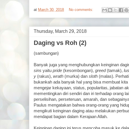
at
March 30, 2018
No comments:
Thursday, March 29, 2018
Daging vs Roh (2)
(sambungan)
Banyak juga yang menghubungkan keinginan dagin
sins
yaitu
pride
(kesombongan),
greed
(tamak),
lus
y
(rakus),
wrath
(murka) dan
sloth
(malas). Perhati
bukankah ada banyak hal yang bisa membuat kita 
mengejar kekayaan, status, popularitas, jabatan 
mementingkan diri sendiri dan iri terhadap orang l
perselisihan, perseteruan, amarah, dan sebagainy
Paulus mengatakan bahwa orang-orang yang hidup se
mengikuti keinginan daging atau melakukan perbua
mendapat bagian dalam Kerajaan Allah.
Keinginan daging ini terus mencoba masuk ke dalam