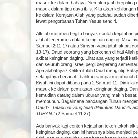
masuk ke dalam bahaya. Semakin jauh berpaling d
masuk dalam tipu daya iblis. Kita akan kehilang
ke dalam Kerajaan Allah yang padahal sudah diber
lewat pengorbanan Tuhan Yesus sendiri.
Alkitab memberi begitu banyak contoh kejatuhan 
akibat terjerumus dalam keinginan daging. Misalny
Samuel 2:11-17) atau Simson yang jatuh akibat g
13-17). Daud seorang yang berkenan di hati Allah p
akibat keinginan daging. Lihat apa yang terjadi k
dan seluruh orang Israel pergi berperang sementara 
Apa akibatnya? Ketika itulah Daud mengintip Bats
selanjutnya berzinah, bahkan sampai membunuh U
Kisah ini dapat dibaca pada 2 Samuel 11. Dimulai d
masuk ke dalam pemuasan keinginan daging. Dan 
kemudian datang dalam ukuran yang makin besar. 
membunuh. Bagaimana pandangan Tuhan mengena
Daud?
"Tetapi hal yang telah dilakukan Daud itu ad
TUHAN."
(2 Samuel 11:27).
Ada banyak lagi contoh kejatuhan tokoh-tokoh alki
keinginan daging, dan ini harusnya bisa menjadi pe