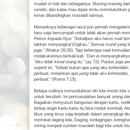
mudah iri hati dan sebagainya. Masing-masing dari 
sendiri, dan kalau mau lepas tentu membutuhkan p
keras dibandingkan masalah lainnya.
Menariknya beberapa rasul pun pernah mengalamin
baru saja bersumpah untuk tidak akan pernah me
Petrus kepada-Nya: "Sekalipun aku harus mati b
takkan menyangkal Engkau." Semua murid yang la
juga."
(Matius 26:35). Tapi beberapa saat kemudian
melakukannya berkali-kali.
"Dan ia menyangkalnya
"Aku tidak kenal orang itu."
(ay 72). Paulus juga p
seperti ini.
"Sebab bukan apa yang aku kehendaki, y
perbuat, melainkan apa yang tidak aku kehendaki, 
perbuat."
(Roma 7:19).
Betapa sulitnya menundukkan diri kita meski kita
untuk berubah. Ini permasalahan banyak orang dar
Bagaikan menyusun bangunan dengan kartu, sediki
tertiup angin kartu-kartu itu bisa rontok kembali. Ata
tikus yang terus saja terjebak dalam perangkap t
memikat daging kita. Daging, kedagingan, keingina
sering menjadi sumber masalah bagi kita untuk bi