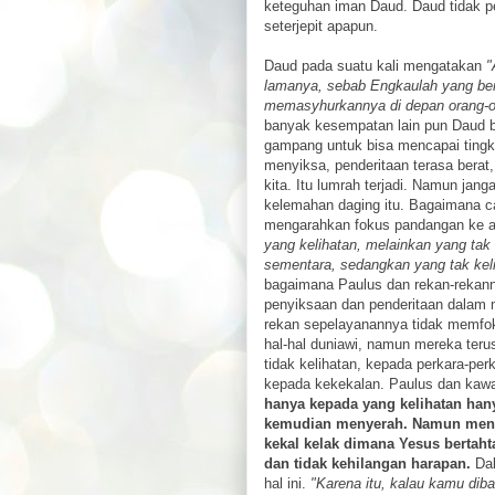
keteguhan iman Daud. Daud tidak pe
seterjepit apapun.
Daud pada suatu kali mengatakan
"
lamanya, sebab Engkaulah yang ber
memasyhurkannya di depan orang-o
banyak kesempatan lain pun Daud b
gampang untuk bisa mencapai tingkat
menyiksa, penderitaan terasa bera
kita. Itu lumrah terjadi. Namun jan
kelemahan daging itu. Bagaimana c
mengarahkan fokus pandangan ke a
yang kelihatan, melainkan yang tak 
sementara, sedangkan yang tak keli
bagaimana Paulus dan rekan-rekann
penyiksaan dan penderitaan dalam 
rekan sepelayanannya tidak memfok
hal-hal duniawi, namun mereka ter
tidak kelihatan, kepada perkara-pe
kepada kekekalan. Paulus dan kaw
hanya kepada yang kelihatan ha
kemudian menyerah. Namun meng
kekal kelak dimana Yesus bertah
dan tidak kehilangan harapan.
Dal
hal ini.
"Karena itu, kalau kamu diba