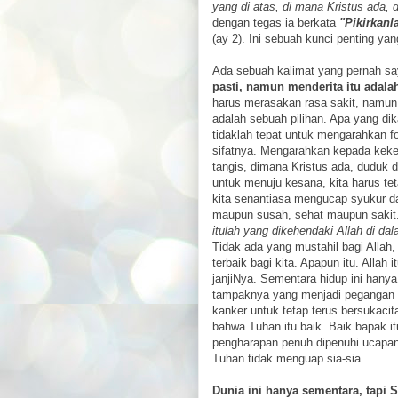
yang di atas, di mana Kristus ada, 
dengan tegas ia berkata
"Pikirkanl
(ay 2). Ini sebuah kunci penting yan
Ada sebuah kalimat yang pernah sa
pasti, namun menderita itu adalah
harus merasakan rasa sakit, namun a
adalah sebuah pilihan. Apa yang di
tidaklah tepat untuk mengarahkan f
sifatnya. Mengarahkan kepada kekek
tangis, dimana Kristus ada, duduk di
untuk menuju kesana, kita harus tet
kita senantiasa mengucap syukur d
maupun susah, sehat maupun sakit
itulah yang dikehendaki Allah di da
Tidak ada yang mustahil bagi Allah
terbaik bagi kita. Apapun itu. Allah
janjiNya. Sementara hidup ini hanya
tampaknya yang menjadi pegangan 
kanker untuk tetap terus bersukaci
bahwa Tuhan itu baik. Baik bapak i
pengharapan penuh dipenuhi ucapan 
Tuhan tidak menguap sia-sia.
Dunia ini hanya sementara, tapi S