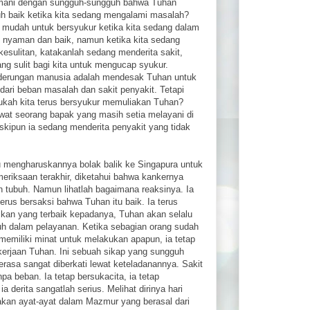
ani dengan sungguh-sungguh bahwa Tuhan
h baik ketika kita sedang mengalami masalah?
 mudah untuk bersyukur ketika kita sedang dalam
i nyaman dan baik, namun ketika kita sedang
kesulitan, katakanlah sedang menderita sakit,
ang sulit bagi kita untuk mengucap syukur.
erungan manusia adalah mendesak Tuhan untuk
ari beban masalah dan sakit penyakit. Tetapi
pukah kita terus bersyukur memuliakan Tuhan?
wat seorang bapak yang masih setia melayani di
kipun ia sedang menderita penyakit yang tidak
au mengharuskannya bolak balik ke Singapura untuk
meriksaan terakhir, diketahui bahwa kankernya
 tubuh. Namun lihatlah bagaimana reaksinya. Ia
terus bersaksi bahwa Tuhan itu baik. Ia terus
kan yang terbaik kepadanya, Tuhan akan selalu
uh dalam pelayanan. Ketika sebagian orang sudah
 memiliki minat untuk melakukan apapun, ia tetap
kerjaan Tuhan. Ini sebuah sikap yang sungguh
asa sangat diberkati lewat keteladanannya. Sakit
anpa beban. Ia tetap bersukacita, ia tetap
 derita sangatlah serius. Melihat dirinya hari
akan ayat-ayat dalam Mazmur yang berasal dari