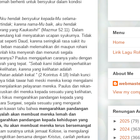
rnah berhenti untuk bersyukur dalam kondisi
Aku hendak bersyukur kepada-Mu selama-
tindak; karena nama-Mu baik, aku hendak
rang yang Kaukasihi!"
(Mazmur 52:11). Dalam
Menu
erulang kali menyatakan ucapan syukurnya. Tidak
 seperti Daud, karena seringkali rasa sakit itu
Home
t, beban masalah melemahkan diri maupun rohani
Lirik Lagu Ro
ganlah kita menyerah dan menuruti segala
aranya? Paulus mengajarkan caranya yaitu dengan
rah yang tepat.
"Sebab kami tidak memperhatikan
kelihatan, karena yang kelihatan adalah
About Me
hatan adalah kekal."
(2 Korintus 4:18) Inilah kunci
ya tidak tawar hati meski mereka kerap mengalami
webmaste
menjalankan pelayanan mereka. Paulus dan rekan-
uskan diri mereka kepada sesuatu yang kelihatan,
View my compl
us fokus mengarahkan pandangan kepada yang
rkara Surgawi, segala sesuatu yang mengarah
an-kawan tahu bahwa
mengarahkan pandangan
Renungan Ar
nyalah akan membuat mereka lemah dan
arahkan pandangan kepada kehidupan yang
►
2025
(79)
ta, itu akan membuat mereka terus bersemangat
►
2024
(363
am suratnya untuk jemaat Kolose, ia mengulangi
ngkitkan bersama dengan Kristus, carilah perkara
►
2023
(366