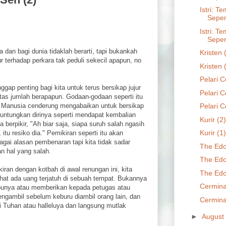
Istri: 
Seper
Istri: 
Seper
 dan bagi dunia tidaklah berarti, tapi bukankah
Kristen 
ur terhadap perkara tak peduli sekecil apapun, no
Kristen 
Pelari C
p penting bagi kita untuk terus bersikap jujur
Pelari C
atas jumlah berapapun. Godaan-godaan seperti itu
a. Manusia cenderung mengabaikan untuk bersikap
Pelari C
untungkan dirinya seperti mendapat kembalian
Kurir (2)
a berpikir, "Ah biar saja, siapa suruh salah ngasih
Kurir (1)
itu resiko dia." Pemikiran seperti itu akan
agai alasan pembenaran tapi kita tidak sadar
The Edo
n hal yang salah.
The Edo
iran dengan kotbah di awal renungan ini, kita
The Edo
hat ada uang terjatuh di sebuah tempat. Bukannya
Cermina
punya atau memberikan kepada petugas atau
engambil sebelum keburu diambil orang lain, dan
Cermina
i Tuhan atau halleluya dan langsung mutlak
►
August