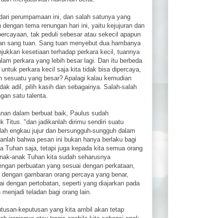
 dari perumpamaan ini, dan salah satunya yang
dengan tema renungan hari ini, yaitu kejujuran dan
rcayaan, tak peduli sebesar atau sekecil apapun
awaban sang tuan. Sang tuan menyebut dua hambanya
jukkan kesetiaan terhadap perkara kecil, tuannya
m perkara yang lebih besar lagi. Dan itu berbeda
tuk perkara kecil saja kita tidak bisa dipercaya,
n sesuatu yang besar? Apalagi kalau kemudian
ak adil, pilih kasih dan sebagainya. Salah-salah
gan satu talenta.
adanan dalam berbuat baik, Paulus sudah
Titus. "dan jadikanlah dirimu sendiri suatu
klah engkau jujur dan bersungguh-sungguh dalam
kanlah bahwa pesan ini bukan hanya berlaku bagi
a Tuhan saja, tetapi juga kepada kita semua orang
anak-anak Tuhan kita sudah seharusnya
dengan perbuatan yang sesuai dengan perkataan,
i dengan gambaran orang percaya yang benar,
 dengan pertobatan, seperti yang diajarkan pada
menjadi teladan bagi orang lain.
utusan-keputusan yang kita ambil akan tetap