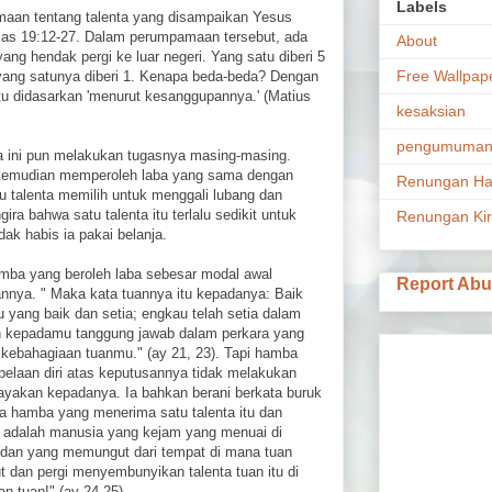
Labels
amaan tentang talenta yang disampaikan Yesus
kas 19:12-27. Dalam perumpamaan tersebut, ada
About
ang hendak pergi ke luar negeri. Yang satu diberi 5
Free Wallpap
g yang satunya diberi 1. Kenapa beda-beda? Dengan
tu didasarkan 'menurut kesanggupannya.' (Matius
kesaksian
pengumuma
ba ini pun melakukan tugasnya masing-masing.
 kemudian memperoleh laba yang sama dengan
Renungan Ha
 talenta memilih untuk menggali lubang dan
a bahwa satu talenta itu terlalu sedikit untuk
Renungan Ki
dak habis ia pakai belanja.
amba yang beroleh laba sebesar modal awal
Report Ab
nnya. " Maka kata tuannya itu kepadanya: Baik
 yang baik dan setia; engkau telah setia dalam
n kepadamu tanggung jawab dalam perkara yang
 kebahagiaan tuanmu." (ay 21, 23). Tapi hamba
elaan diri atas keputusannya tidak melakukan
ayakan kepadanya. Ia bahkan berani berkata buruk
ga hamba yang menerima satu talenta itu dan
n adalah manusia yang kejam yang menuai di
 dan yang memungut dari tempat di mana tuan
t dan pergi menyembunyikan talenta tuan itu di
an tuan!" (ay 24-25).