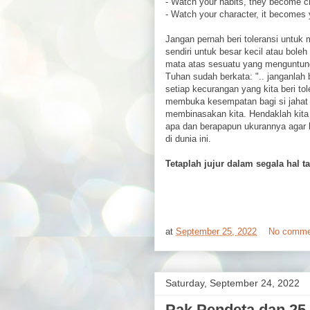
- Watch your habits, they become c
- Watch your character, it becomes 
Jangan pernah beri toleransi untuk
sendiri untuk besar kecil atau bol
mata atas sesuatu yang menguntungk
Tuhan sudah berkata: ".. janganlah 
setiap kecurangan yang kita beri tol
membuka kesempatan bagi si jahat
membinasakan kita. Hendaklah kita t
apa dan berapapun ukurannya agar k
di dunia ini.
Tetaplah jujur dalam segala hal
at
September 25, 2022
No comme
Saturday, September 24, 2022
Pak Pendeta dan 25 