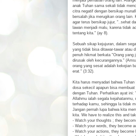
menjadi perhatian orang lain. Alangk
anak Tuhan sama sekali tidak mence
citra negatif dengan bersikap munaf
bersalah jika merugikan orang lain. 
agar terus bersikap jujur, "..sehat
lawan menjadi malu, karena tidak a
tentang kita." (ay 8).
Sebuah sikap kejujuran, dalam seg
yang tidak bisa ditawar-tawar atau
penuh hikmat berkata "Orang yang ju
dirusak oleh kecurangannya." (Amsal
orang yang sesat adalah kekejian ba
erat." (3:32).
Kita harus menyadari bahwa Tuhan b
dosa sekecil apapun bisa membuat
dengan Tuhan. Perhatikan ayat ini:
Allahmu ialah segala kejahatanmu,
terhadap kamu, sehingga Ia tidak m
Jangan pernah lupa bahwa kita mem
kita. We have to realize this and tak
- Watch your thoughts ; they becom
- Watch your words, they become ac
- Watch your actions, they become 