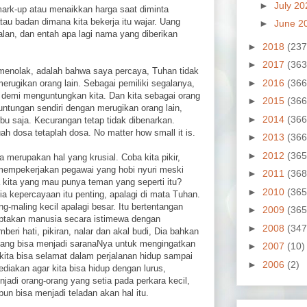
►
July 2
rk-up atau menaikkan harga saat diminta
au badan dimana kita bekerja itu wajar. Uang
►
June 2
jalan, dan entah apa lagi nama yang diberikan
►
2018
(237
►
2017
(363
menolak, adalah bahwa saya percaya, Tuhan tidak
►
2016
(366
rugikan orang lain. Sebagai pemiliki segalanya,
n demi menguntungkan kita. Dan kita sebagai orang
►
2015
(366
untungan sendiri dengan merugikan orang lain,
►
2014
(366
bu saja. Kecurangan tetap tidak dibenarkan.
h dosa tetaplah dosa. No matter how small it is.
►
2013
(366
►
2012
(365
erupakan hal yang krusial. Coba kita pikir,
empekerjakan pegawai yang hobi nyuri meski
►
2011
(368
a kita yang mau punya teman yang seperti itu?
►
2010
(365
a kepercayaan itu penting, apalagi di mata Tuhan.
g-maling kecil apalagi besar. Itu bertentangan
►
2009
(365
ptakan manusia secara istimewa dengan
►
2008
(347
eri hati, pikiran, nalar dan akal budi, Dia bahkan
 yang bisa menjadi saranaNya untuk mengingatkan
►
2007
(10)
kita bisa selamat dalam perjalanan hidup sampai
►
2006
(2)
diakan agar kita bisa hidup dengan lurus,
jadi orang-orang yang setia pada perkara kecil,
pun bisa menjadi teladan akan hal itu.