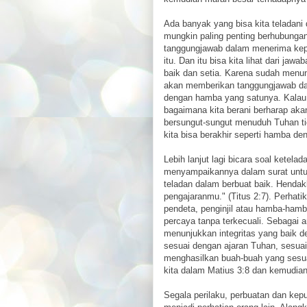
Ada banyak yang bisa kita teladani
mungkin paling penting berhubungan 
tanggungjawab dalam menerima kepe
itu. Dan itu bisa kita lihat dari j
baik dan setia. Karena sudah menun
akan memberikan tanggungjawab dala
dengan hamba yang satunya. Kalau un
bagaimana kita berani berharap aka
bersungut-sungut menuduh Tuhan tid
kita bisa berakhir seperti hamba den
Lebih lanjut lagi bicara soal ketel
menyampaikannya dalam surat untuk 
teladan dalam berbuat baik. Henda
pengajaranmu." (Titus 2:7). Perhati
pendeta, penginjil atau hamba-hamb
percaya tanpa terkecuali. Sebagai 
menunjukkan integritas yang baik 
sesuai dengan ajaran Tuhan, sesua
menghasilkan buah-buah yang sesuai
kita dalam Matius 3:8 dan kemudian 
Segala perilaku, perbuatan dan kep