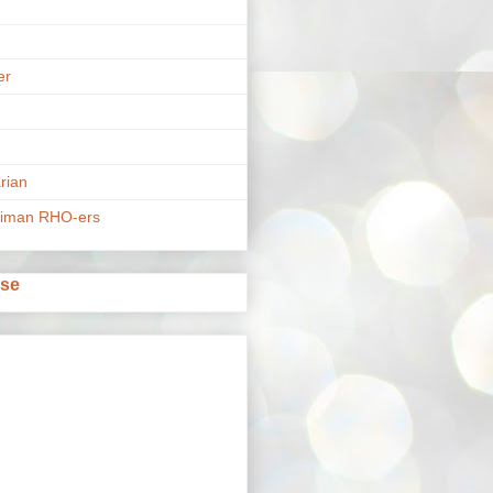
er
n
rian
riman RHO-ers
use