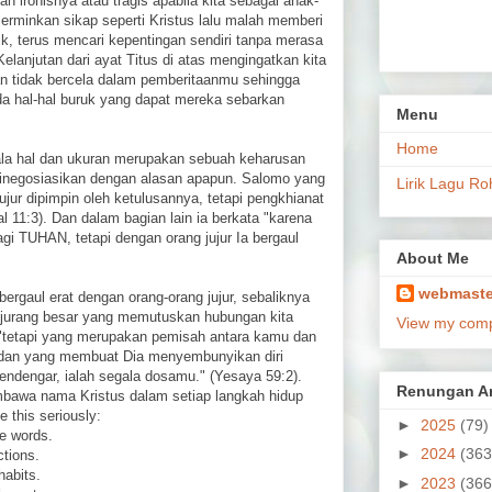
ah ironisnya atau tragis apabila kita sebagai anak-
rminkan sikap seperti Kristus lalu malah memberi
ik, terus mencari kepentingan sendiri tanpa merasa
Kelanjutan dari ayat Titus di atas mengingatkan kita
 dan tidak bercela dalam pemberitaanmu sehingga
da hal-hal buruk yang dapat mereka sebarkan
Menu
Home
ala hal dan ukuran merupakan sebuah keharusan
 dinegosiasikan dengan alasan apapun. Salomo yang
Lirik Lagu Ro
jur dipimpin oleh ketulusannya, tetapi pengkhianat
 11:3). Dan dalam bagian lain ia berkata "karena
gi TUHAN, tetapi dengan orang jujur Ia bergaul
About Me
webmaste
ergaul erat dengan orang-orang jujur, sebaliknya
 jurang besar yang memutuskan hubungan kita
View my compl
 "tetapi yang merupakan pemisah antara kamu dan
 dan yang membuat Dia menyembunyikan diri
endengar, ialah segala dosamu." (Yesaya 59:2).
Renungan Ar
bawa nama Kristus dalam setiap langkah hidup
e this seriously:
►
2025
(79)
e words.
►
2024
(363
tions.
habits.
►
2023
(366