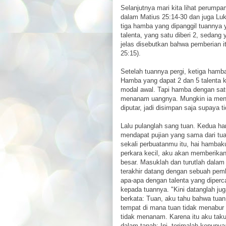
Selanjutnya mari kita lihat perump
dalam Matius 25:14-30 dan juga Lu
tiga hamba yang dipanggil tuannya y
talenta, yang satu diberi 2, sedan
jelas disebutkan bahwa pemberian i
25:15).
Setelah tuannya pergi, ketiga ham
Hamba yang dapat 2 dan 5 talenta
modal awal. Tapi hamba dengan satu
menanam uangnya. Mungkin ia mengir
diputar, jadi disimpan saja supaya ti
Lalu pulanglah sang tuan. Kedua h
mendapat pujian yang sama dari tua
sekali perbuatanmu itu, hai hambaku
perkara kecil, aku akan memberika
besar. Masuklah dan turutlah dalam
terakhir datang dengan sebuah pemb
apa-apa dengan talenta yang diperc
kepada tuannya. "Kini datanglah ju
berkata: Tuan, aku tahu bahwa tua
tempat di mana tuan tidak menabur
tidak menanam. Karena itu aku taku
dalam tanah: Ini, terimalah kepunya