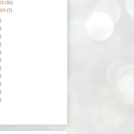
022
(31)
022
(7)
)
)
)
)
)
)
)
)
)
)
)