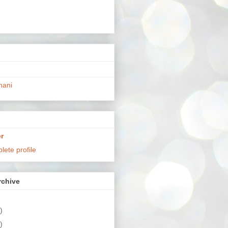
hani
r
ete profile
chive
)
)