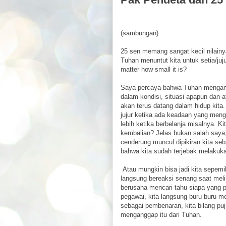
(sambungan)
25 sen memang sangat kecil nilainya
Tuhan menuntut kita untuk setia/juj
matter how small it is?
Saya percaya bahwa Tuhan mengangga
dalam kondisi, situasi apapun dan 
akan terus datang dalam hidup kit
jujur ketika ada keadaan yang meng
lebih ketika berbelanja misalnya. Kit
kembalian? Jelas bukan salah saya, 
cenderung muncul dipikiran kita seb
bahwa kita sudah terjebak melakuka
Atau mungkin bisa jadi kita sepemik
langsung bereaksi senang saat meli
berusaha mencari tahu siapa yang 
pegawai, kita langsung buru-buru m
sebagai pembenaran, kita bilang puj
menganggap itu dari Tuhan.