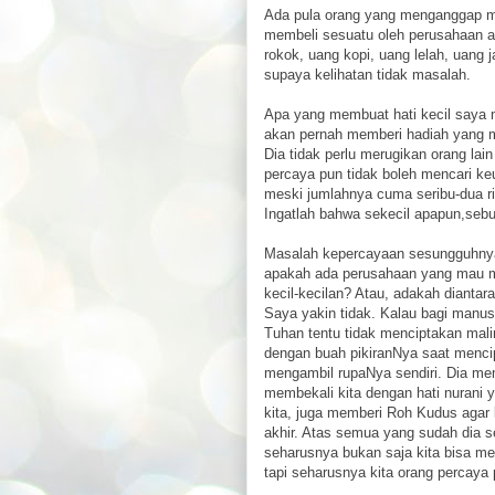
Ada pula orang yang menganggap ma
membeli sesuatu oleh perusahaan at
rokok, uang kopi, uang lelah, uang 
supaya kelihatan tidak masalah.
Apa yang membuat hati kecil saya 
akan pernah memberi hadiah yang me
Dia tidak perlu merugikan orang lai
percaya pun tidak boleh mencari ke
meski jumlahnya cuma seribu-dua ri
Ingatlah bahwa sekecil apapun,sebua
Masalah kepercayaan sesungguhnya m
apakah ada perusahaan yang mau m
kecil-kecilan? Atau, adakah diantar
Saya yakin tidak. Kalau bagi manusi
Tuhan tentu tidak menciptakan malin
dengan buah pikiranNya saat menci
mengambil rupaNya sendiri. Dia memb
membekali kita dengan hati nurani
kita, juga memberi Roh Kudus agar 
akhir. Atas semua yang sudah dia se
seharusnya bukan saja kita bisa men
tapi seharusnya kita orang percaya 