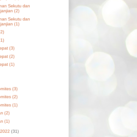
Teman Sekutu dan
janjian (2)
Teman Sekutu dan
janjian (1)
(2)
(1)
epat (3)
epat (2)
epat (1)
mites (3)
mites (2)
mites (1)
n (2)
n (1)
 2022
(31)