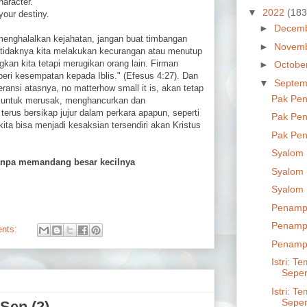
haracter.
▼
2022
(183
your destiny.
►
Decem
 menghalalkan kejahatan, jangan buat timbangan
►
Novem
eh tidaknya kita melakukan kecurangan atau menutup
an kita tetapi merugikan orang lain. Firman
►
Octobe
beri kesempatan kepada Iblis." (Efesus 4:27). Dan
▼
Septem
eransi atasnya, no matterhow small it is, akan tetap
Pak Pen
 untuk merusak, menghancurkan dan
erus bersikap jujur dalam perkara apapun, seperti
Pak Pen
ita bisa menjadi kesaksian tersendiri akan Kristus
Pak Pen
Syalom 
 tanpa memandang besar kecilnya
Syalom 
Syalom 
Penampi
Penampi
nts:
Penampi
Istri: 
Seper
Istri: 
Seper
Sen (2)