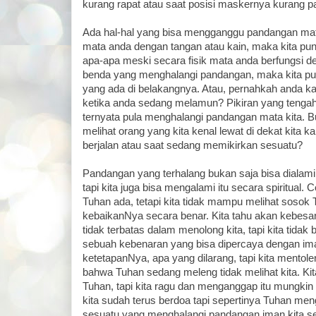
kurang rapat atau saat posisi maskernya kurang p
Ada hal-hal yang bisa mengganggu pandangan mata
mata anda dengan tangan atau kain, maka kita pun t
apa-apa meski secara fisik mata anda berfungsi de
benda yang menghalangi pandangan, maka kita pun
yang ada di belakangnya. Atau, pernahkah anda ka
ketika anda sedang melamun? Pikiran yang teng
ternyata pula menghalangi pandangan mata kita. Bu
melihat orang yang kita kenal lewat di dekat kita k
berjalan atau saat sedang memikirkan sesuatu?
Pandangan yang terhalang bukan saja bisa dialami
tapi kita juga bisa mengalami itu secara spiritual. 
Tuhan ada, tetapi kita tidak mampu melihat sosok 
kebaikanNya secara benar. Kita tahu akan kebes
tidak terbatas dalam menolong kita, tapi kita tidak 
sebuah kebenaran yang bisa dipercaya dengan ima
ketetapanNya, apa yang dilarang, tapi kita mentol
bahwa Tuhan sedang meleng tidak melihat kita. Ki
Tuhan, tapi kita ragu dan menganggap itu mungkin
kita sudah terus berdoa tapi sepertinya Tuhan men
sesuatu yang menghalangi pandangan iman kita seh