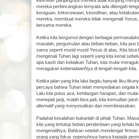
kilometer panjangnya mereka tidak kunjung meny
mereka perbincangkan ternyata ada ditengah-ten
keraguan, kekecewaan, kesedihan, atau ketakuta
mereka, membuat mereka tidak mengenali Yesus, 
bersama mereka.
Ketika kita bergumul dengan berbagai permasalah
masalah, pergumulan atau beban-beban, kita pun 
sama seperti murid-murid Yesus di atas. Kita bisa 
mengenali Tuhan lagi seperti yang kita kenal sebel
apa kasih dan kebaikan Tuhan, kita mulai meragu
meragukan keberadaanNya di tengah-tengah kita.
Ketika jalan yang kita lalui begitu banyak liku-likuny
percaya bahwa Tuhan telah menyediakan segala keba
Lalu kita putus asa, kehilangan harapan, dan mula
menepati janji, malah bisa jadi, kita kemudian jatu
alternatif yang menyesatkan dan membinasakan.
Padahal kesalahan bukanlah di pihak Tuhan. Mas
kita yang tertutup beban penderitaan yang terlalu b
mengenaliNya. Bahkan setelah mendengar firman 
orang yang fokus sepenuhnya hanya kepada perm