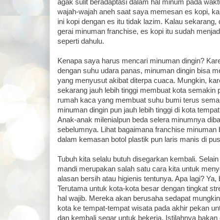
agak sulit beradaptasi dalam hal minum pada waktu
wajah-wajah aneh saat saya memesan es kopi, kar
ini kopi dengan es itu tidak lazim. Kalau sekarang
gerai minuman franchise, es kopi itu sudah menjad
seperti dahulu.
Kenapa saya harus mencari minuman dingin? Karena
dengan suhu udara panas, minuman dingin bisa 
yang menyusut akibat diterpa cuaca. Mungkin, kar
sekarang jauh lebih tinggi membuat kota semakin 
rumah kaca yang membuat suhu bumi terus semak
minuman dingin pun jauh lebih tinggi di kota tempa
Anak-anak milenialpun beda selera minumnya diba
sebelumnya. Lihat bagaimana franchise minuman 
dalam kemasan botol plastik pun laris manis di pus
Tubuh kita selalu butuh disegarkan kembali. Selai
mandi merupakan salah satu cara kita untuk meny
alasan bersih atau higienis tentunya. Apa lagi? Ya, 
Terutama untuk kota-kota besar dengan tingkat stres
hal wajib. Mereka akan berusaha sedapat mungki
kota ke tempat-tempat wisata pada akhir pekan u
dan kembali segar untuk bekerja. Istilahnya bakan 