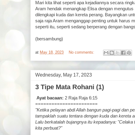
Mari kita lihat seperti apa kejadiannya secara ringk
Aram hendak menangkap Elisa dengan mengutus 
dilengkapi kuda dan kereta perang. Bayangkan un
saja raja Aram menganggap penting untuk harus 
seperti itu, seperti sedang berperang dengan bangsa
(bersambung)
at
May 18, 2023
No comments:
Wednesday, May 17, 2023
3 Tipe Mata Rohani (1)
Ayat bacaan:
2 Raja Raja 6:15
=======================
"Ketika pelayan abdi Allah bangun pagi-pagi dan pe
tampaklah suatu tentara dengan kuda dan kereta ada 
Lalu berkatalah bujangnya itu kepadanya: "Celaka
kita perbuat?"