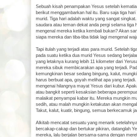
Sebuah kisah penampakan Yesus setelah kematian
berikut menggambarkan hal itu. Baru saja tiga har
murid. Tiga hari adalah waktu yang sangat singkat.
saudara atau teman dekat anda pergi selama tiga h
mengenal mereka ketika kembali bukan? Akan sang
siapa mereka dan tiba-tiba tidak lagi mengenal wa
Tapi itulah yang terjadi atas para murid. Setelah tig
pada suatu ketika dua murid Yesus sedang berja
yang letaknya kurang lebih 11 kilometer dari Yeru
mereka sibuk membicarakan apa yang terjadi. Pad
kemungkinan besar sedang bingung, kalut, mungki
harus berbuat apa, goyah melihat apa yang terjadi.
mengenai hilangnya mayat Yesus dari kubur. Apak
atau bangkit seperti kesaksian beberapa peremp
malaikat penyampai kabar itu. Mereka mungkin mu
sedih, atau malah mungkin ketakutan akan menga
Takut, kalut, kuatir, bingung, semua berkecamuk ja
Alkitab mencatat sesuatu yang menarik setelahny
bercakap-cakap dan bertukar pikiran, datanglah Y
mereka, lalu berjalan bersama-sama dengan merek