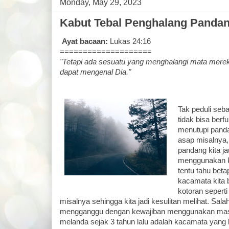
Monday, May 29, 2023
Kabut Tebal Penghalang Pandan
Ayat bacaan:
Lukas 24:16
====================
"Tetapi ada sesuatu yang menghalangi mata merek
dapat mengenal Dia."
Tak peduli seb
tidak bisa berf
menutupi panda
asap misalnya,
pandang kita j
menggunakan k
tentu tahu bet
kacamata kita 
kotoran sepert
misalnya sehingga kita jadi kesulitan melihat. Sala
mengganggu dengan kewajiban menggunakan mas
melanda sejak 3 tahun lalu adalah kacamata yang