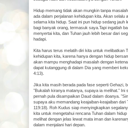
Hidup memang tidak akan mungkin tanpa masalah
ada dalam perjalanan kehidupan kita. Akan selalu
selama kita hidup. Saat ini pun hidup sedang jauh 
bagi banyak orang, termasuk saya.Tapi ingatlah 
menyertai kita, dan Tuhan jauh lebih besar dari se
hadapi.
Kita harus terus melatih diri kita untuk melibatka
kehidupan kita, karena hanya dengan hidup bersa
akan mampu menghadapi masalah dengan ketenan
dapat kutanggung di dalam Dia yang memberi kekua
4:13).
Jika kita masih berada pada fase seperti Gehazi, b
"Bukalah kiranya matanya, supaya ia melihat." Ini
pernah pula disampaikan Daud dalam doanya. "Si
supaya aku memandang keajaiban-keajaiban dari 
119:18). Roh Kudus siap menyingkapkan segalany
kita untuk mengetahui rencana Tuhan dalam hidup
melihat dengan jelas lewat mata iman dan karenanya
dalam menjalani hari depan.