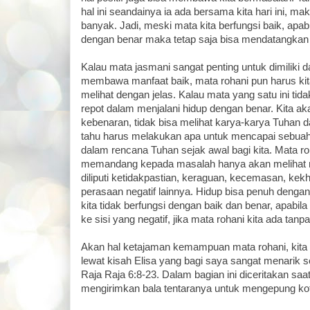
hal ini seandainya ia ada bersama kita hari ini, mak
banyak. Jadi, meski mata kita berfungsi baik, apab
dengan benar maka tetap saja bisa mendatangkan
Kalau mata jasmani sangat penting untuk dimiliki d
membawa manfaat baik, mata rohani pun harus ki
melihat dengan jelas. Kalau mata yang satu ini tidak
repot dalam menjalani hidup dengan benar. Kita aka
kebenaran, tidak bisa melihat karya-karya Tuhan d
tahu harus melakukan apa untuk mencapai sebuah 
dalam rencana Tuhan sejak awal bagi kita. Mata r
memandang kepada masalah hanya akan melihat m
diliputi ketidakpastian, keraguan, kecemasan, kek
perasaan negatif lainnya. Hidup bisa penuh dengan
kita tidak berfungsi dengan baik dan benar, apabila
ke sisi yang negatif, jika mata rohani kita ada tan
Akan hal ketajaman kemampuan mata rohani, kita 
lewat kisah Elisa yang bagi saya sangat menarik se
Raja Raja 6:8-23. Dalam bagian ini diceritakan saa
mengirimkan bala tentaranya untuk mengepung ko