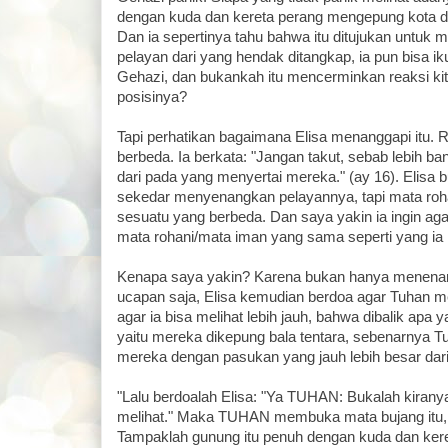
dengan kuda dan kereta perang mengepung kota 
Dan ia sepertinya tahu bahwa itu ditujukan untuk 
pelayan dari yang hendak ditangkap, ia pun bisa iku
Gehazi, dan bukankah itu mencerminkan reaksi kita
posisinya?
Tapi perhatikan bagaimana Elisa menanggapi itu. R
berbeda. Ia berkata: "Jangan takut, sebab lebih ba
dari pada yang menyertai mereka." (ay 16). Elisa
sekedar menyenangkan pelayannya, tapi mata ro
sesuatu yang berbeda. Dan saya yakin ia ingin aga
mata rohani/mata iman yang sama seperti yang ia m
Kenapa saya yakin? Karena bukan hanya menena
ucapan saja, Elisa kemudian berdoa agar Tuhan
agar ia bisa melihat lebih jauh, bahwa dibalik apa y
yaitu mereka dikepung bala tentara, sebenarnya Tu
mereka dengan pasukan yang jauh lebih besar dari 
"Lalu berdoalah Elisa: "Ya TUHAN: Bukalah kirany
melihat." Maka TUHAN membuka mata bujang itu, s
Tampaklah gunung itu penuh dengan kuda dan kereta