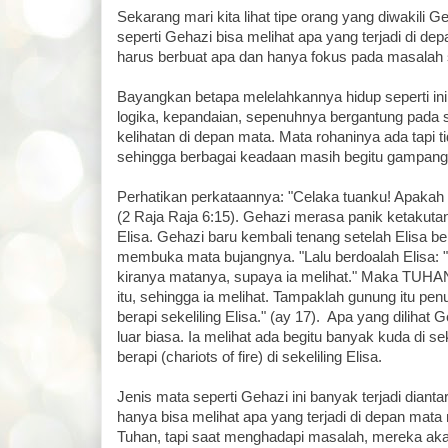
Sekarang mari kita lihat tipe orang yang diwakili G
seperti Gehazi bisa melihat apa yang terjadi di dep
harus berbuat apa dan hanya fokus pada masalah
Bayangkan betapa melelahkannya hidup seperti i
logika, kepandaian, sepenuhnya bergantung pada 
kelihatan di depan mata. Mata rohaninya ada tapi t
sehingga berbagai keadaan masih begitu gampan
Perhatikan perkataannya: "Celaka tuanku! Apakah 
(2 Raja Raja 6:15). Gehazi merasa panik ketakutan
Elisa. Gehazi baru kembali tenang setelah Elisa 
membuka mata bujangnya. "Lalu berdoalah Elisa:
kiranya matanya, supaya ia melihat." Maka TUH
itu, sehingga ia melihat. Tampaklah gunung itu pe
berapi sekeliling Elisa." (ay 17). Apa yang dilihat
luar biasa. Ia melihat ada begitu banyak kuda di se
berapi (chariots of fire) di sekeliling Elisa.
Jenis mata seperti Gehazi ini banyak terjadi diant
hanya bisa melihat apa yang terjadi di depan mat
Tuhan, tapi saat menghadapi masalah, mereka aka