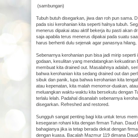
(sambungan)
Tubuh butuh disegarkan, jiwa dan roh pun sama. Dra
pada sisi kerohanian kita seperti halnya tubuh. Se
menerus dipakai atau aktif bekerja itu pasti akan d
saja apabila terus menerus dipakai pada suatu saa
harus berhenti dulu sejenak agar panasnya hilang, b
Sebenarnya kerohanian pun bisa jadi mirip seperti 
godaan, kesulitan yang mendatangkan kekuatiran b
membuat kita drained out. Masalahnya adalah, seri
bahwa kerohanian kita sedang drained out dan perl
sibuk dan panik, lupa bahwa kerohanian kita teng
atau kepenatan, kita malah menomor-duakan, ata
meluangkan waktu-waktu kita bersekutu dengan 
terlalu lelah. Padahal disanalah sebenarnya keroha
disegarkan. Refreshed and restored.
Sungguh sangat penting bagi kita untuk terus me
kesegaran rohani kita dengan firman Tuhan. Daud
bahagianya jika ia tetap berada dekat dengan fir
dengan kuasa. Bacalah Mazmur 119 dimana Daud