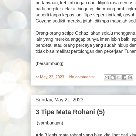
pertanyaan, kebimbangan dan diliputi rasa cemas a
pada berpikir celaka, bingung, diombang-ambingk
seperti tanpa kepastian. Tipe seperti ini labil, goy
Goyang sedikit mereka jatuh, ditimpa masalah sedi
Orang-orang setipe Gehazi akan selalu menggant
lain yang mereka anggap punya iman lebih baik; 
pendeta, atau orang percaya yang sudah hidup de
tidak bisa melihat pertolongan dan pekerjaan Tuhan 
(bersambung)
at
May 22, 2023
No comments:
Sunday, May 21, 2023
3 Tipe Mata Rohani (5)
(sambungan)
Ada 3 jenis mata rohani yang bisa kita lihat dari k