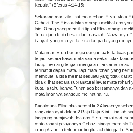
Kepala." (Efesus 4:14-15).
Sekarang mari kita lihat mata rohani Elisa. Mata Elis
Gehazi. Tipe Elisa adalah mampu melihat apa yang 
lain. Orang yang memiliki tipikal Elisa mampu mel
Tuhan jauh lebih besar dari masalah. "Jawabnya: "
banyak yang menyertai kita dari pada yang menyert
Mata iman Elisa berfungsi dengan baik. Ia tidak p
terjadi secara kasat mata sama sekali tidak kondusi
hidup memang tengah mengalami ancaman atau masa
terlihat di depan mata. Tapi mata rohani yang berfun
membuat ia bisa melihat sesuatu yang tidak kasat
bisa dilihat secara supranatural lewat mata rohani 
kuat. Ia tahu bahwa Tuhan ada bersamanya dan a
mata imannya sanggup melihat hal itu.
Bagaimana Elisa bisa seperti itu? Alasannya sebenar
rangkaian ayat dalam 2 Raja Raja 6 ini. Lihatlah 
langsung menjawab doa-doa Elisa, mulai dari m
mata rohani pelayannya Gehazi hingga meminta 
orang Aram itu terlempar begitu jauh hingga ke Sa