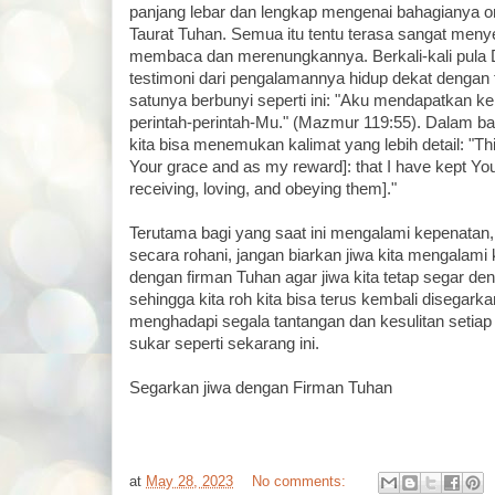
panjang lebar dan lengkap mengenai bahagianya o
Taurat Tuhan. Semua itu tentu terasa sangat menye
membaca dan merenungkannya. Berkali-kali pula
testimoni dari pengalamannya hidup dekat dengan 
satunya berbunyi seperti ini: "Aku mendapatkan k
perintah-perintah-Mu." (Mazmur 119:55). Dalam bah
kita bisa menemukan kalimat yang lebih detail: "This
Your grace and as my reward]: that I have kept You
receiving, loving, and obeying them]."
Terutama bagi yang saat ini mengalami kepenatan,
secara rohani, jangan biarkan jiwa kita mengalami 
dengan firman Tuhan agar jiwa kita tetap segar de
sehingga kita roh kita bisa terus kembali disegark
menghadapi segala tantangan dan kesulitan setiap 
sukar seperti sekarang ini.
Segarkan jiwa dengan Firman Tuhan
at
May 28, 2023
No comments: