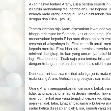
Akan halnya tentara Aram, Elisa berdoa seperti ini
itu turun mendatangi dia, berdoalah Elisa kepada
kiranya mata orang-orang ini." Maka dibutakan-Ny
dengan doa Elisa." (ay 18).
Tentara kiriman raja Aram disesatkan lewat doa yan
hingga terlempar ke Samaria, keluar dari Israel. Ket
menanyakan kepada Elisa mau diapakan para tentar
tersesat di wilayahnya ini, Elisa memilih untuk 
kepada mereka. Elisa bisa saja meminta mereka 
minimal ditangkap. Itu kan yang umumnya bakal kit
lagi, Elisa berbeda. Tidak saja para tentara ini ia
dengan hidangan makan dan minum lalu dikirim pu
Dari kisah ini kita bisa melihat ada tiga jenis mata ro
mata orang Aram, Gehazi sang pelayan, dan mata ro
Orang Aram menggambarkan ciri orang bebal, yang 
tidak tahu apa yang terjadi di depan mereka. Tipik
mampu melihat apa yang terjadi di depannya, dib
mereka tidak tahu. Lihatlah bagaimana butanya ma
sadar ketika disesatkan oleh Elisa, seperti yang bi