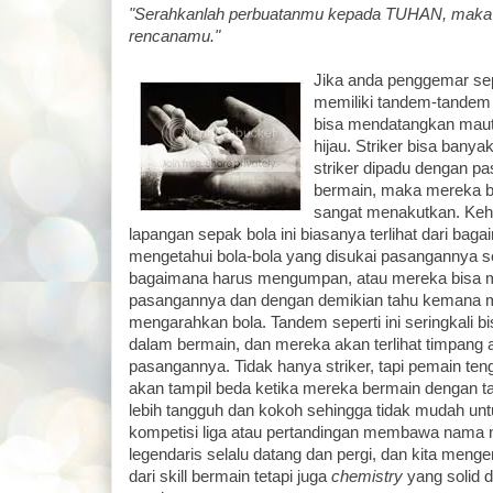
"Serahkanlah perbuatanmu kepada TUHAN, maka t
rencanamu."
Jika anda penggemar sep
memiliki tandem-tandem 
bisa mendatangkan maut 
hijau. Striker bisa banyak
striker dipadu dengan p
bermain, maka mereka 
sangat menakutkan. Kehe
lapangan sepak bola ini biasanya terlihat dari ba
mengetahui bola-bola yang disukai pasangannya 
bagaimana harus mengumpan, atau mereka bisa m
pasangannya dan dengan demikian tahu kemana 
mengarahkan bola. Tandem seperti ini seringkali
dalam bermain, dan mereka akan terlihat timpang a
pasangannya. Tidak hanya striker, tapi pemain ten
akan tampil beda ketika mereka bermain dengan 
lebih tangguh dan kokoh sehingga tidak mudah unt
kompetisi liga atau pertandingan membawa nama
legendaris selalu datang dan pergi, dan kita men
dari skill bermain tetapi juga
chemistry
yang solid 