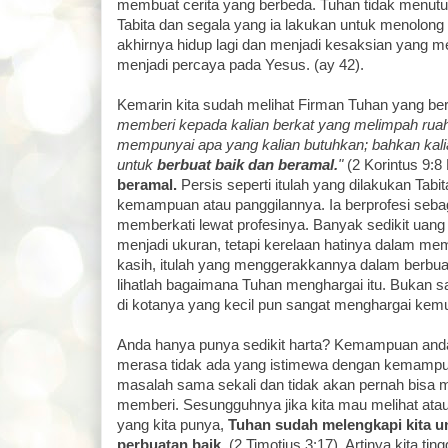
membuat cerita yang berbeda. Tuhan tidak menutu
Tabita dan segala yang ia lakukan untuk menolong
akhirnya hidup lagi dan menjadi kesaksian yang 
menjadi percaya pada Yesus. (ay 42).
Kemarin kita sudah melihat Firman Tuhan yang ber
memberi kepada kalian berkat yang melimpah ruah,
mempunyai apa yang kalian butuhkan; bahkan kali
untuk
berbuat baik dan beramal.
"
(2 Korintus 9:8
beramal.
Persis seperti itulah yang dilakukan Tabi
kemampuan atau panggilannya. Ia berprofesi sebaga
memberkati lewat profesinya. Banyak sedikit uang 
menjadi ukuran, tetapi kerelaan hatinya dalam mem
kasih, itulah yang menggerakkannya dalam berbua
lihatlah bagaimana Tuhan menghargai itu. Bukan sa
di kotanya yang kecil pun sangat menghargai kemu
Anda hanya punya sedikit harta? Kemampuan anda
merasa tidak ada yang istimewa dengan kemampua
masalah sama sekali dan tidak akan pernah bisa m
memberi. Sesungguhnya jika kita mau melihat at
yang kita punya,
Tuhan sudah melengkapi kita u
perbuatan baik.
(2 Timotius 3:17). Artinya kita tin