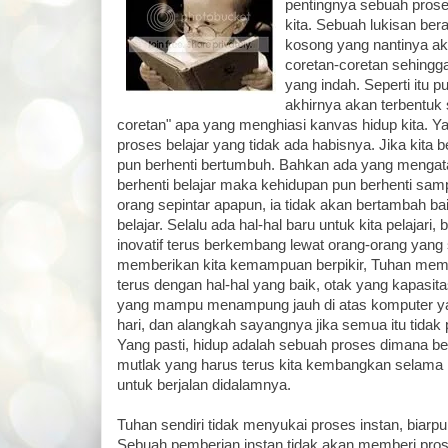
pentingnya sebuah prose
kita. Sebuah lukisan be
kosong yang nantinya ak
coretan-coretan sehingg
yang indah. Seperti itu 
akhirnya akan terbentuk 
coretan" apa yang menghiasi kanvas hidup kita. Ya
proses belajar yang tidak ada habisnya. Jika kita b
pun berhenti bertumbuh. Bahkan ada yang mengata
berhenti belajar maka kehidupan pun berhenti sampa
orang sepintar apapun, ia tidak akan bertambah bai
belajar. Selalu ada hal-hal baru untuk kita pelajari,
inovatif terus berkembang lewat orang-orang yang 
memberikan kita kemampuan berpikir, Tuhan membe
terus dengan hal-hal yang baik, otak yang kapasita
yang mampu menampung jauh di atas komputer yan
hari, dan alangkah sayangnya jika semua itu tidak 
Yang pasti, hidup adalah sebuah proses dimana be
mutlak yang harus terus kita kembangkan selama
untuk berjalan didalamnya.
Tuhan sendiri tidak menyukai proses instan, biarp
Sebuah pemberian instan tidak akan memberi prose