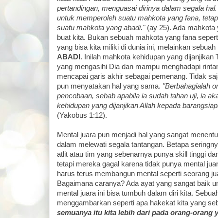
pertandingan, menguasai dirinya dalam segala hal
untuk memperoleh suatu mahkota yang fana, tetap
suatu mahkota yang abadi."
(ay 25). Ada mahkota 
buat kita. Bukan sebuah mahkota yang fana seper
yang bisa kita miliki di dunia ini, melainkan sebuah
ABADI
. Inilah mahkota kehidupan yang dijanjika
yang mengasihi Dia dan mampu menghadapi rintan
mencapai garis akhir sebagai pemenang. Tidak saj
pun menyatakan hal yang sama.
"Berbahagialah o
pencobaan, sebab apabila ia sudah tahan uji, ia 
kehidupan yang dijanjikan Allah kepada barangsia
(Yakobus 1:12).
Mental juara pun menjadi hal yang sangat menentu
dalam melewati segala tantangan. Betapa seringn
atlit atau tim yang sebenarnya punya skill tinggi 
tetapi mereka gagal karena tidak punya mental juara
harus terus membangun mental seperti seorang jua
Bagaimana caranya? Ada ayat yang sangat baik un
mental juara ini bisa tumbuh dalam diri kita. Sebua
menggambarkan seperti apa hakekat kita yang se
semuanya itu kita lebih dari pada orang-orang