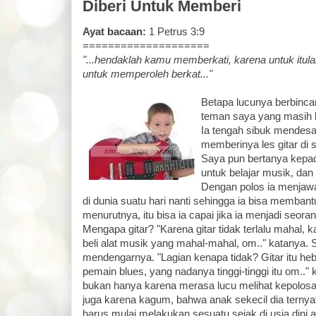
Diberi Untuk Memberi
Ayat bacaan:
1 Petrus 3:9
====================
"...hendaklah kamu memberkati, karena untuk itula
untuk memperoleh berkat..."
Betapa lucunya berbinc
teman saya yang masih b
Ia tengah sibuk mendesa
memberinya les gitar di
Saya pun bertanya kepad
untuk belajar musik, dan
Dengan polos ia menjawa
di dunia suatu hari nanti sehingga ia bisa memban
menurutnya, itu bisa ia capai jika ia menjadi seor
Mengapa gitar? "Karena gitar tidak terlalu mahal,
beli alat musik yang mahal-mahal, om.." katanya. 
mendengarnya. "Lagian kenapa tidak? Gitar itu heb
pemain blues, yang nadanya tinggi-tinggi itu om.." 
bukan hanya karena merasa lucu melihat kepolosan
juga karena kagum, bahwa anak sekecil dia ternya
harus mulai melakukan sesuatu sejak di usia dini a