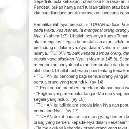
Seperti itu pula kebaikan Tuhan bisa kita rasakan.
Pendeta, bukan hanya dari tulisan-tulisan atau bahka
kita pun diundang untuk merasakan langsung keba
Perhatikanlah ayat berikut ini:
"TUHAN itu baik; Ia 
pada waktu kesusahan; Ia mengenal orang-orang 
Nya"
(Nahum 1:7). Lihatlah besarnya kuasa Tuha
akal mengatasi segala kemustahilan akan selalu 
berlindung di dalamnya. Ayat dalam Nahum ini par
lainnya.
"TUHAN itu baik kepada semua orang, da
segala yang dijadikan-Nya."
(Mazmur 145:9). Sepan
menemukan banyak hal akan kemurahan dan kebai
oleh Daud. Lihatlah beberapa poin tentang kebaika
- "TUHAN itu penopang bagi semua orang yang jat
semua orang yang tertunduk."(ay 14)
- "..Engkaupun memberi mereka makanan pada wa
- "Engkau yang membuka tangan-Mu dan yang b
segala yang hidup." (ay 16)
- "TUHAN itu adil dalam segala jalan-Nya dan penu
perbuatan-Nya." (ay 17)
- "TUHAN dekat pada setiap orang yang berseru k
orang yang berseru kepada-Nya dalam kesetiaan."
- "Ia melakukan kehendak orang-orang yang taku