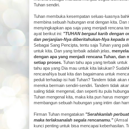
Tuhan sendiri.
Tuhan membuka kesempatan seluas-luasnya bahk
membina sebuah hubungan erat dengan kita. Dan 
menyingkapkan apa saja yang menjadi rencana terb
ayat berikut ini:
"TUHAN bergaul karib dengan or
dan perjanjian-Nya diberitahukan-Nya kepada 
Sebagai Sang Pencipta, tentu saja Tuhan yang pali
untuk kita. Dan yang terbaik adalah jelas,
menyelar
dengan apa yang menjadi rencana Tuhan, dan 
setiap proses.
Tuhan tahu apa yang terbaik untuk k
tahu apa yang Dia mau untuk kita lakukan? Sudahk
rencanaNya buat kita dan bagaimana untuk menca
peduli terhadap isi hati Tuhan? Tandem tidak akan
mereka bermain sendiri-sendiri. Tandem tidak aka
saling tidak mengenal, dan seperti itu pula hubung
Tuhan mengenal kita, maka kita pun harus mengen
membangun sebuah hubungan yang intim dan har
Firman Tuhan mengatakan
"Serahkanlah perbu
maka terlaksanalah segala rencanamu."
(Amsal 1
kunci penting untuk bisa mencapai keberhasilan. T