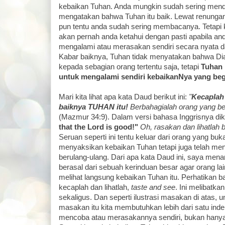
kebaikan Tuhan. Anda mungkin sudah sering men
mengatakan bahwa Tuhan itu baik. Lewat renungan
pun tentu anda sudah sering membacanya. Tetapi k
akan pernah anda ketahui dengan pasti apabila and
mengalami atau merasakan sendiri secara nyata 
Kabar baiknya, Tuhan tidak menyatakan bahwa Dia
kepada sebagian orang tertentu saja, tetapi
Tuhan
untuk mengalami sendiri kebaikanNya yang begi
Mari kita lihat apa kata Daud berikut ini:
"
Kecaplah 
baiknya TUHAN itu!
Berbahagialah orang yang be
(Mazmur 34:9). Dalam versi bahasa Inggrisnya di
that the Lord is good!"
Oh, rasakan dan lihatlah 
Seruan seperti ini tentu keluar dari orang yang bu
menyaksikan kebaikan Tuhan tetapi juga telah meng
berulang-ulang. Dari apa kata Daud ini, saya me
berasal dari sebuah kerinduan besar agar orang l
melihat langsung kebaikan Tuhan itu. Perhatikan
kecaplah dan lihatlah,
taste and see
. Ini melibatkan
sekaligus. Dan seperti ilustrasi masakan di atas, 
masakan itu kita membutuhkan lebih dari satu inde
mencoba atau merasakannya sendiri, bukan hanya 