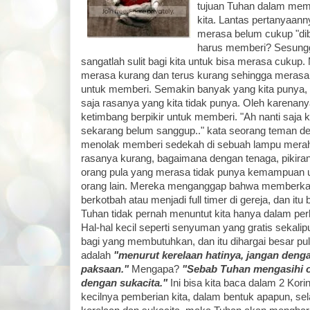
tujuan Tuhan dalam memb
kita. Lantas pertanyaann
merasa belum cukup "dibe
harus memberi? Sesungg
sangatlah sulit bagi kita untuk bisa merasa cukup
merasa kurang dan terus kurang sehingga merasa
untuk memberi. Semakin banyak yang kita punya
saja rasanya yang kita tidak punya. Oleh karenany
ketimbang berpikir untuk memberi. "Ah nanti saja 
sekarang belum sanggup.." kata seorang teman de
menolak memberi sedekah di sebuah lampu merah.
rasanya kurang, bagaimana dengan tenaga, pikira
orang pula yang merasa tidak punya kemampuan u
orang lain. Mereka menganggap bahwa memberkati 
berkotbah atau menjadi full timer di gereja, dan it
Tuhan tidak pernah menuntut kita hanya dalam per
Hal-hal kecil seperti senyuman yang gratis sekali
bagi yang membutuhkan, dan itu dihargai besar pul
adalah
"menurut kerelaan hatinya, jangan denga
paksaan."
Mengapa?
"Sebab Tuhan mengasihi 
dengan sukacita."
Ini bisa kita baca dalam 2 Korin
kecilnya pemberian kita, dalam bentuk apapun, s