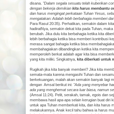
disana.
"Dalam segala sesuatu telah kuberikan c
dengan bekerja demikian
kita harus membantu o
dan harus mengingat perkataan Tuhan Yesus, sebab
mengatakan: Adalah lebih berbahagia memberi dar
Para Rasul 20:35). Perhatikan, semakin dalam ki
hadiratNya, semakin dekat kita pada Tuhan, maka 
berubah. Jika dulu kita berbahagia ketika kita diber
lebih berbahagia ketika bisa memberi kontribusi ke
merasa sangat bahagia ketika bisa membahagiakan o
membahagiakan dibandingkan ketika kita mempero
memperoleh berkat adalah agar kita bisa memberkat
yang kita miliki. Singkatnya,
kita diberkati untuk
Rugikah jika kita banyak memberi? Jika kita membe
semata-mata karena mengasihi Tuhan dan sesama,
berkekuangan, malah akan semakin banyak lagi me
dengan Amsal berikut ini:
"Ada yang menyebar hart
ada yang menghemat secara luar biasa, namun sel
(Amsal 11:24). Pelit, serakah, tamak, egois dan se
membawa hasil apa-apa selain kerugian buat diri kit
untuk apa Tuhan memberkati kita, dan kita harus m
melakukannya. Anak kecil tahu bahwa ia harus mu