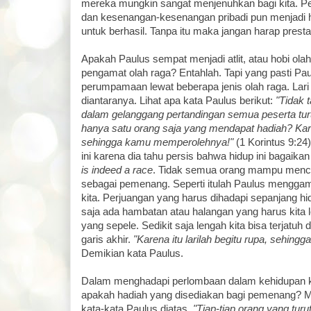
mereka mungkin sangat menjenuhkan bagi kita. P
dan kesenangan-kesenangan pribadi pun menjadi 
untuk berhasil. Tanpa itu maka jangan harap prest
Apakah Paulus sempat menjadi atlit, atau hobi ola
pengamat olah raga? Entahlah. Tapi yang pasti P
perumpamaan lewat beberapa jenis olah raga. Lar
diantaranya. Lihat apa kata Paulus berikut:
"Tidak 
dalam gelanggang pertandingan semua peserta turut
hanya satu orang saja yang mendapat hadiah? Karena
sehingga kamu memperolehnya!"
(1 Korintus 9:24
ini karena dia tahu persis bahwa hidup ini bagaik
is indeed a race
. Tidak semua orang mampu mencap
sebagai pemenang. Seperti itulah Paulus mengga
kita. Perjuangan yang harus dihadapi sepanjang hi
saja ada hambatan atau halangan yang harus kita le
yang sepele. Sedikit saja lengah kita bisa terjatu
garis akhir.
"Karena itu larilah begitu rupa, sehin
Demikian kata Paulus.
Dalam menghadapi perlombaan dalam kehidupan ker
apakah hadiah yang disediakan bagi pemenang? Ma
kata-kata Paulus diatas.
"Tiap-tiap orang yang tur