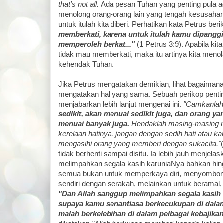
that's not all.
Ada pesan Tuhan yang penting pula a
menolong orang-orang lain yang tengah kesusaha
untuk itulah kita diberi. Perhatikan kata Petrus berik
memberkati, karena untuk itulah kamu dipanggil
memperoleh berkat..."
(1 Petrus 3:9). Apabila kit
tidak mau memberkati, maka itu artinya kita meno
kehendak Tuhan.
Jika Petrus mengatakan demikian, lihat bagaimana
mengatakan hal yang sama. Sebuah perikop penting
menjabarkan lebih lanjut mengenai ini.
"Camkanlah 
sedikit, akan menuai sedikit juga, dan orang 
menuai banyak juga.
Hendaklah masing-masing 
kerelaan hatinya, jangan dengan sedih hati atau k
mengasihi orang yang memberi dengan sukacita."
tidak berhenti sampai disitu. Ia lebih jauh menje
melimpahkan segala kasih karuniaNya bahkan hingg
semua bukan untuk memperkaya diri, menyombongk
sendiri dengan serakah, melainkan untuk beramal,
"Dan Allah sanggup melimpahkan segala kasih
supaya kamu senantiasa berkecukupan di dala
malah berkelebihan di dalam pelbagai kebajikan