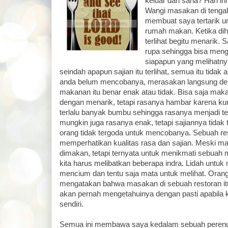
keluar dari sana? Hari i
Wangi masakan di tenga
membuat saya tertarik 
rumah makan. Ketika di
terlihat begitu menarik. 
rupa sehingga bisa men
siapapun yang melihatny
seindah apapun sajian itu terlihat, semua itu tida
anda belum mencobanya, merasakan langsung den
makanan itu benar enak atau tidak. Bisa saja maka
dengan menarik, tetapi rasanya hambar karena ku
terlalu banyak bumbu sehingga rasanya menjadi ter
mungkin juga rasanya enak, tetapi sajiannya tidak 
orang tidak tergoda untuk mencobanya. Sebuah re
memperhatikan kualitas rasa dan sajian. Meski 
dimakan, tetapi ternyata untuk menikmati sebua
kita harus melibatkan beberapa indra. Lidah untuk
mencium dan tentu saja mata untuk melihat. Orang 
mengatakan bahwa masakan di sebuah restoran itu e
akan pernah mengetahuinya dengan pasti apabila
sendiri.
Semua ini membawa saya kedalam sebuah perenun