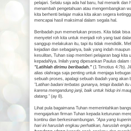
pelajari. Selalu saja ada hal baru, hal menarik dan 
menambah pengetahuan atau mengembangkan waw
kita berhenti belajar maka kita akan segera ketingg
mencapai hasil maksimal dalam segala hal.
Beribadah pun memerlukan proses. Kita tidak bis
menyetel roh kita untuk menjadi roh yang taat dal
sanggup melakukan itu, tapi itu tidak mendidik. Mel
kejadian dan sebagainya, baik yang indah maupun 
kesulitan, Tuhan siap memberi pelajaran bagi kita u
kepadaNya. Inilah yang dipesankan Paulus dalam s
"Latihlah dirimu beribadah."
(1 Timotius 4:7b). J
alias olahraga saja penting untuk menjaga kebugara
sebuah proses, apalagi sebuah ibadah yang akan b
"Latihan badani terbatas gunanya, tetapi ibadah it
karena mengandung janji, baik untuk hidup ini ma
datang."
(ay 8).
Lihat pula bagaimana Tuhan memerintahkan bangsa
mengajarkan firman Tuhan kepada keturunan mere
kontinu dan berkesinambungan.
"Apa yang kuperi
hari ini haruslah engkau perhatikan, haruslah eng