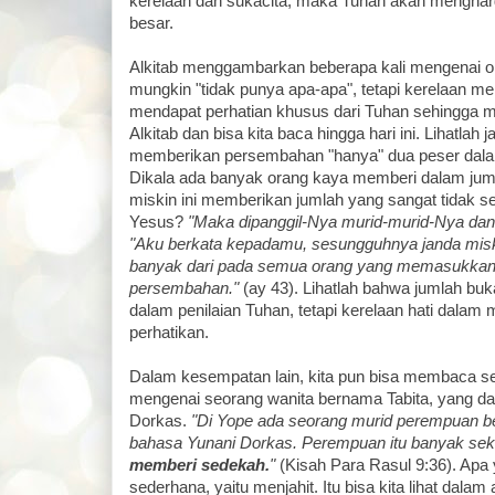
kerelaan dan sukacita, maka Tuhan akan mengharg
besar.
Alkitab menggambarkan beberapa kali mengenai o
mungkin "tidak punya apa-apa", tetapi kerelaan 
mendapat perhatian khusus dari Tuhan sehingga me
Alkitab dan bisa kita baca hingga hari ini. Lihatlah
memberikan persembahan "hanya" dua peser dala
Dikala ada banyak orang kaya memberi dalam juml
miskin ini memberikan jumlah yang sangat tidak se
Yesus?
"Maka dipanggil-Nya murid-murid-Nya dan
"Aku berkata kepadamu, sesungguhnya janda miski
banyak dari pada semua orang yang memasukkan 
persembahan."
(ay 43). Lihatlah bahwa jumlah bu
dalam penilaian Tuhan, tetapi kerelaan hati dalam
perhatikan.
Dalam kesempatan lain, kita pun bisa membaca s
mengenai seorang wanita bernama Tabita, yang da
Dorkas.
"Di Yope ada seorang murid perempuan b
bahasa Yunani Dorkas. Perempuan itu banyak sek
memberi sedekah.
"
(Kisah Para Rasul 9:36). Apa y
sederhana, yaitu menjahit. Itu bisa kita lihat dalam