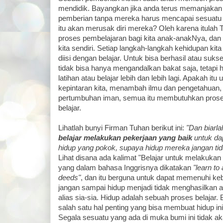
mendidik. Bayangkan jika anda terus memanjakan
pemberian tanpa mereka harus mencapai sesuatu t
itu akan merusak diri mereka? Oleh karena itula
proses pembelajaran bagi kita anak-anakNya, dan
kita sendiri. Setiap langkah-langkah kehidupan ki
diisi dengan belajar. Untuk bisa berhasil atau suks
tidak bisa hanya mengandalkan bakat saja, tetapi 
latihan atau belajar lebih dan lebih lagi. Apakah i
kepintaran kita, menambah ilmu dan pengetahuan,
pertumbuhan iman, semua itu membutuhkan proses
belajar.
Lihatlah bunyi Firman Tuhan berikut ini:
"Dan biarla
belajar melakukan pekerjaan yang baik
untuk da
hidup yang pokok, supaya hidup mereka jangan tid
Lihat disana ada kalimat "Belajar untuk melakukan
yang dalam bahasa Inggrisnya dikatakan
"learn to
deeds"
, dan itu berguna untuk dapat memenuhi ke
jangan sampai hidup menjadi tidak menghasilkan a
alias sia-sia. Hidup adalah sebuah proses belajar. B
salah satu hal penting yang bisa membuat hidup in
Segala sesuatu yang ada di muka bumi ini tidak ak