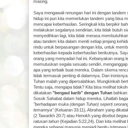
masing.
Saya mengawali renungan hari ini dengan tandem 
hidup ini pun kita memerlukan tandem yang bis
mencapai keberhasilan. Seringkali kita berpikir ba
melakukan segalanya sendirian, kita tidak butuh s
menyedihkan lagi, kita tidak merasa membutuhkan
atau tandem kita dalam meniti setiap jenjang kehi
rindu untuk berpasangan dengan kita, untuk memba
keberhasilan kepada keberhasilan berikutnya. Say
orang yang menyadari hal ini. Kebanyakan orang leb
memutuskan segala sesuatu sendiri, menganggap 
apa yang terbaik buat mereka. Dalam skema renc
tidak termasuk penting di dalamnya. Dan ironisnya,
Tuhan malah yang dipersalahkan. Mungkinkah be
Tentu saja, mengapa tidak? Kita bisa melihat toko
dikatakan
"bergaul karib" dengan Tuhan
bahkan 
Sosok Sahabat dalam hidup mereka. Lihatlah bag
"berhadapan muka (dengan Tuhan) seperti seoran
temannya"
(Keluaran 33:11), Abraham yang dikat
(2 Tawarikh 20:7) atau Henokh yang disebut
begau
ratusan tahun
(Kejadian 5:22,24). Dan kita melihat
mereka sebagai manusia menjadi begitu istimewa k