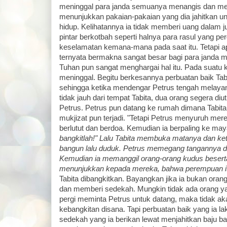
meninggal para janda semuanya menangis dan m
menunjukkan pakaian-pakaian yang dia jahitkan un
hidup. Kelihatannya ia tidak memberi uang dalam ju
pintar berkotbah seperti halnya para rasul yang p
keselamatan kemana-mana pada saat itu. Tetapi a
ternyata bermakna sangat besar bagi para janda mi
Tuhan pun sangat menghargai hal itu. Pada suatu ke
meninggal. Begitu berkesannya perbuatan baik Tab
sehingga ketika mendengar Petrus tengah melayan
tidak jauh dari tempat Tabita, dua orang segera di
Petrus. Petrus pun datang ke rumah dimana Tabi
mukjizat pun terjadi. "Tetapi Petrus menyuruh mere
berlutut dan berdoa. Kemudian ia berpaling ke maya
bangkitlah!" Lalu Tabita membuka matanya dan keti
bangun lalu duduk. Petrus memegang tangannya da
Kemudian ia memanggil orang-orang kudus beserta 
menunjukkan kepada mereka, bahwa perempuan it
Tabita dibangkitkan. Bayangkan jika ia bukan orang
dan memberi sedekah. Mungkin tidak ada orang yan
pergi meminta Petrus untuk datang, maka tidak ak
kebangkitan disana. Tapi perbuatan baik yang ia l
sedekah yang ia berikan lewat menjahitkan baju ba