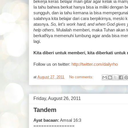
bekerja keras belajar main gitar agar kelak ia 
Ia tahu bahwa berkat hanya bisa ia miliki dengan b
sungguh, dan ia tahu kemana ia bisa memperguna
salahnya kita belajar dari cara berpikirnya, meski 
atasnya.
So, let's work hard, and when God gives y
help others.
Mulailah memberi, maka Tuhan akan 
berkatNya memenuhi lumbung agar anda bisa memb
lagi.
Kita diberi untuk memberi, kita diberkati untu
Follow us on twitter:
http://twitter.com/dailyrho
at
August 27, 2011
No comments:
Friday, August 26, 2011
Tandem
Ayat bacaan:
Amsal 16:3
================