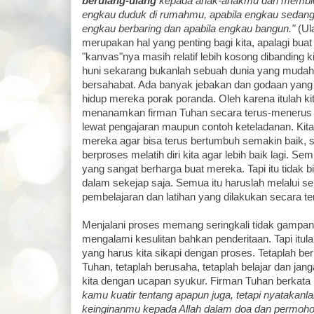
berulang-ulang
kepada anak-anakmu dan membic
engkau duduk di rumahmu, apabila engkau sedang 
engkau berbaring dan apabila engkau bangun."
(Ula
merupakan hal yang penting bagi kita, apalagi bua
"kanvas"nya masih relatif lebih kosong dibanding 
huni sekarang bukanlah sebuah dunia yang mudah 
bersahabat. Ada banyak jebakan dan godaan ya
hidup mereka porak poranda. Oleh karena itulah k
menanamkan firman Tuhan secara terus-menerus 
lewat pengajaran maupun contoh keteladanan. Kita
mereka agar bisa terus bertumbuh semakin baik, se
berproses melatih diri kita agar lebih baik lagi. Se
yang sangat berharga buat mereka. Tapi itu tidak b
dalam sekejap saja. Semua itu haruslah melalui s
pembelajaran dan latihan yang dilakukan secara t
Menjalani proses memang seringkali tidak gampang
mengalami kesulitan bahkan penderitaan. Tapi itul
yang harus kita sikapi dengan proses. Tetaplah b
Tuhan, tetaplah berusaha, tetaplah belajar dan janga
kita dengan ucapan syukur. Firman Tuhan berkata
kamu kuatir tentang apapun juga, tetapi nyatakanl
keinginanmu kepada Allah dalam doa dan permoh