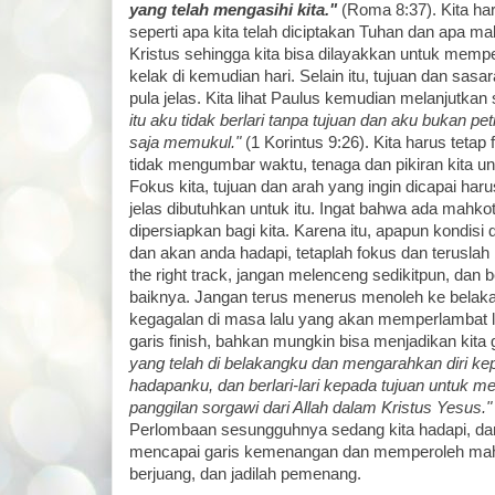
yang telah mengasihi kita."
(Roma 8:37). Kita ha
seperti apa kita telah diciptakan Tuhan dan apa m
Kristus sehingga kita bisa dilayakkan untuk mem
kelak di kemudian hari. Selain itu, tujuan dan sasar
pula jelas. Kita lihat Paulus kemudian melanjutkan
itu aku tidak berlari tanpa tujuan dan aku bukan p
saja memukul."
(1 Korintus 9:26). Kita harus tetap 
tidak mengumbar waktu, tenaga dan pikiran kita unt
Fokus kita, tujuan dan arah yang ingin dicapai haru
jelas dibutuhkan untuk itu. Ingat bahwa ada mahko
dipersiapkan bagi kita. Karena itu, apapun kondisi
dan akan anda hadapi, tetaplah fokus dan teruslah
the right track, jangan melenceng sedikitpun, dan 
baiknya. Jangan terus menerus menoleh ke belaka
kegagalan di masa lalu yang akan memperlambat l
garis finish, bahkan mungkin bisa menjadikan kita 
yang telah di belakangku dan mengarahkan diri ke
hadapanku, dan berlari-lari kepada tujuan untuk m
panggilan sorgawi dari Allah dalam Kristus Yesus."
Perlombaan sesungguhnya sedang kita hadapi, da
mencapai garis kemenangan dan memperoleh mahk
berjuang, dan jadilah pemenang.