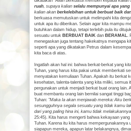
dikatakan
"Allah berkuasa memberi kepada kalian
ruah
, supaya kalian
selalu mempunyai apa yang 
kalian akan
berkelebihan untuk berbuat baik da
berkuasa memutuskan untuk melimpahi kita dengan b
untuk apa itu diberikan. Selain agar kita mampu me
butuhkan dalam hidup, tetapi terlebih pula itu dituj
sesuatu untuk
BERBUAT BAIK
dan
BERAMAL
. 
menegaskan juga tentang hakekatnya mengapa kita
seperti apa yang dikatakan Petrus dalam kesempata
kita baca di atas.
Ingatlah akan hal ini: bahwa berkat-berkat yang kita
Tuhan, yang harus kita pakai untuk memberkati se
menyatakan kemuliaan Tuhan. Apakah itu berkat k
kesehatan, talenta-talenta yang kita miliki, semua i
pergunakan untuk menjadi berkat buat orang lain. 
buat membantu orang lain bernilai sangat tinggi ba
Tuhan:
"Maka Ia akan menjawab mereka: Aku ber
sesungguhnya segala sesuatu yang tidak kamu la
dari yang paling hina ini, kamu tidak melakukanny
25:45). Kita harus mengerti bahwa kekayaan yang a
Tuhan. Karena itu kita harus mempergunakannya u
siapapun mereka, apapun latar belakangnya, dima