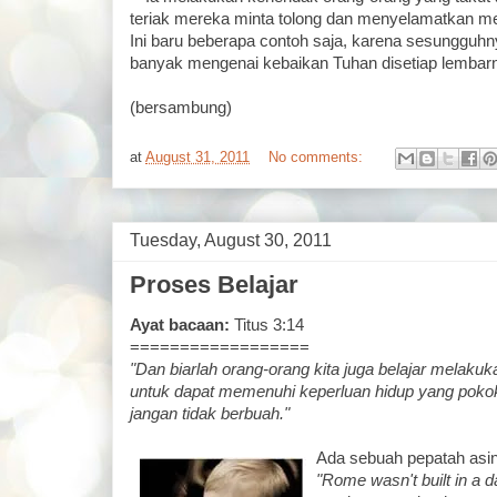
teriak mereka minta tolong dan menyelamatkan me
Ini baru beberapa contoh saja, karena sesungguhny
banyak mengenai kebaikan Tuhan disetiap lembar
(bersambung)
at
August 31, 2011
No comments:
Tuesday, August 30, 2011
Proses Belajar
Ayat bacaan:
Titus 3:14
==================
"Dan biarlah orang-orang kita juga belajar melaku
untuk dapat memenuhi keperluan hidup yang poko
jangan tidak berbuah."
Ada sebuah pepatah asi
"Rome wasn't built in a d