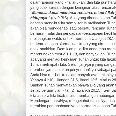
dalam apapun yang kita lakukan, dan kita pun har
yang tidak sejalan dengan keinginan atau rencanaNy
"Manusia dapat membuat rencana, tetapi Allah
hidupnya."
(ay 9:BIS). Apa yang direncanakan Tuh
dengan mengikuti itu sambil terus melibatkan Tuh
akan bisa menggenapi satu persatu rencana Tuhan 
berhasil, mulai dari pencapaian-pencapaian kecil h
meluangkan waktu untuk membaca Ulangan 28:1-
bertemu dengan skema luar biasa yang direncanak
anak-anakNya. Demikian pula jika anda mau mem
merenungkan Yosua 1:1-18, dan banyak janji Tuhan 
apa yang menjadi keinginan Tuhan untuk kita lakuk
Tuhan melimpahi kita. Selain janji-janji yang sanga
memberi jaminan akan penyertaanNya sebagai partne
Anda bisa melihat itu dalam banyak ayat, misalny
Yesaya 41:10, Ulangan 31:6, Ibrani 13:5, Matius 2
Bahkan Tuhan menyatakan bahwa Dia yang akan t
setiap pergumulan kita. (2 Tawarikh 20:15). Semua 
kita apabila kita tidak mulai membangun hubungan
Mendengar suaraNya, mengetahui isi hatiNya dan
membina persahabatan yang harmonis dengan Tu