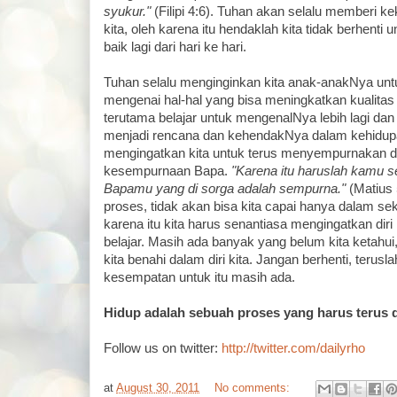
syukur."
(Filipi 4:6). Tuhan akan selalu memberi k
kita, oleh karena itu hendaklah kita tidak berhenti u
baik lagi dari hari ke hari.
Tuhan selalu menginginkan kita anak-anakNya untuk
mengenai hal-hal yang bisa meningkatkan kualitas h
terutama belajar untuk mengenalNya lebih lagi da
menjadi rencana dan kehendakNya dalam kehidupa
mengingatkan kita untuk terus menyempurnakan di
kesempurnaan Bapa.
"Karena itu haruslah kamu 
Bapamu yang di sorga adalah sempurna."
(Matius 5
proses, tidak akan bisa kita capai hanya dalam se
karena itu kita harus senantiasa mengingatkan diri 
belajar. Masih ada banyak yang belum kita ketahu
kita benahi dalam diri kita. Jangan berhenti, terusl
kesempatan untuk itu masih ada.
Hidup adalah sebuah proses yang harus terus d
Follow us on twitter:
http://twitter.com/dailyrho
at
August 30, 2011
No comments: