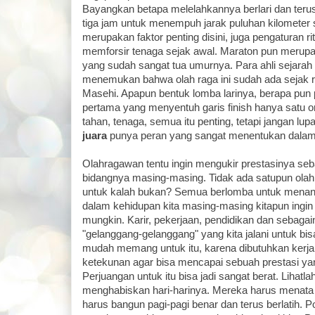
Bayangkan betapa melelahkannya berlari dan terus
tiga jam untuk menempuh jarak puluhan kilometer se
merupakan faktor penting disini, juga pengaturan ri
memforsir tenaga sejak awal. Maraton pun merupa
yang sudah sangat tua umurnya. Para ahli sejarah
menemukan bahwa olah raga ini sudah ada sejak 
Masehi. Apapun bentuk lomba larinya, berapa pu
pertama yang menyentuh garis finish hanya satu or
tahan, tenaga, semua itu penting, tetapi jangan lu
juara
punya peran yang sangat menentukan dala
Olahragawan tentu ingin mengukir prestasinya seb
bidangnya masing-masing. Tidak ada satupun ola
untuk kalah bukan? Semua berlomba untuk menang. 
dalam kehidupan kita masing-masing kitapun ingin 
mungkin. Karir, pekerjaan, pendidikan dan sebaga
"gelanggang-gelanggang" yang kita jalani untuk bis
mudah memang untuk itu, karena dibutuhkan kerj
ketekunan agar bisa mencapai sebuah prestasi 
Perjuangan untuk itu bisa jadi sangat berat. Lihatla
menghabiskan hari-harinya. Mereka harus menata
harus bangun pagi-pagi benar dan terus berlatih. Po