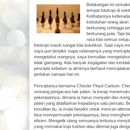
Belakangan ini semaki
tempat fotokopi di sek
Kelihatannya keberada
kebutuhan orang akan 
berkurang sehingga p
berkurang pula. Tapi b
rasa kita semua setuj
fotokopi masih sangat kita butuhkan. Saat saya me
saya pun berpikir siapa sebenarnya yang menciptak
mengetahui orangnya, saya kemudian mengetahui
tidak gampang. Ada banyak kegagalan dan kendala y
pencipta sebelum ia akhirnya berhasil menciptaka
perlukan sampai hari ini.
Penciptanya bernama Chester Floyd Carlson. Che
seorang pengacara hak paten. Ia kerap menemuka
pekerjaannya, dimana ia harus menyalin dan meng
paten yang didaftarkan kepadanya satu persatu. Be
kesulitan itu, ia mulai berpikir untuk mencari alterna
bisa mempermudah pekerjaannya, bisa memghemat 
efisien. Mengetik ulang semuanya tentunya menyita
yang memakai kopi karbon atau dikenal juga deng