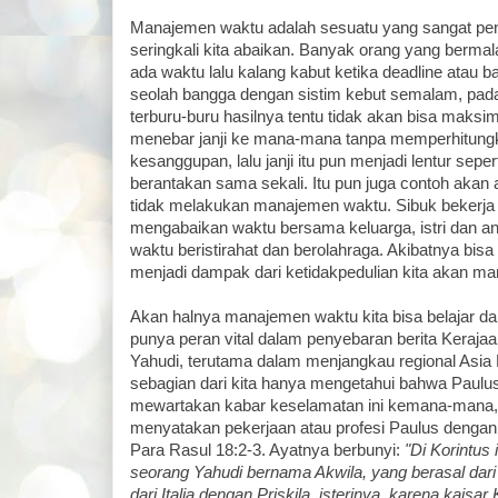
Manajemen waktu adalah sesuatu yang sangat pent
seringkali kita abaikan. Banyak orang yang berma
ada waktu lalu kalang kabut ketika deadline atau b
seolah bangga dengan sistim kebut semalam, pad
terburu-buru hasilnya tentu tidak akan bisa maksim
menebar janji ke mana-mana tanpa memperhitung
kesanggupan, lalu janji itu pun menjadi lentur sepe
berantakan sama sekali. Itu pun juga contoh akan ap
tidak melakukan manajemen waktu. Sibuk bekerja
mengabaikan waktu bersama keluarga, istri dan 
waktu beristirahat dan berolahraga. Akibatnya bisa
menjadi dampak dari ketidakpedulian kita akan m
Akan halnya manajemen waktu kita bisa belajar dar
punya peran vital dalam penyebaran berita Keraja
Yahudi, terutama dalam menjangkau regional Asia 
sebagian dari kita hanya mengetahui bahwa Paulus
mewartakan kabar keselamatan ini kemana-mana, 
menyatakan pekerjaan atau profesi Paulus dengan 
Para Rasul 18:2-3. Ayatnya berbunyi:
"Di Korintus
seorang Yahudi bernama Akwila, yang berasal dari
dari Italia dengan Priskila, isterinya, karena kaisar