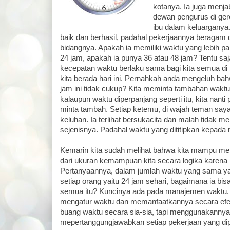
kotanya. Ia juga menja
dewan pengurus di gerej
ibu dalam keluarganya
baik dan berhasil, padahal pekerjaannya beragam
bidangnya. Apakah ia memiliki waktu yang lebih pan
24 jam, apakah ia punya 36 atau 48 jam? Tentu saj
kecepatan waktu berlaku sama bagi kita semua di
kita berada hari ini. Pernahkah anda mengeluh ba
jam ini tidak cukup? Kita meminta tambahan waktu
kalaupun waktu diperpanjang seperti itu, kita nant
minta tambah. Setiap ketemu, di wajah teman say
keluhan. Ia terlihat bersukacita dan malah tidak m
sejenisnya. Padahal waktu yang dititipkan kepada 
Kemarin kita sudah melihat bahwa kita mampu memb
dari ukuran kemampuan kita secara logika karena k
Pertanyaannya, dalam jumlah waktu yang sama ya
setiap orang yaitu 24 jam sehari, bagaimana ia b
semua itu? Kuncinya ada pada manajemen waktu. 
mengatur waktu dan memanfaatkannya secara efe
buang waktu secara sia-sia, tapi menggunakanny
mepertanggungjawabkan setiap pekerjaan yang d