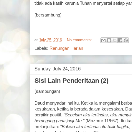
tidak ada kasih karunia Tuhan menyertai setiap ya
(bersambung)
at
July 25, 2016
No comments:
Labels:
Renungan Harian
Sunday, July 24, 2016
Sisi Lain Penderitaan (2)
(sambungan)
Daud menyadari hal itu. Ketika ia mengalami berb
kesukaran, ketika ia berada dalam kesesakan, D
berpikir positif.
"Sebelum aku tertindas, aku menyi
berpegang pada janji-Mu."
(Mazmur 119:67). Itu ka
melanjutkan:
"Bahwa aku tertindas itu baik bagiku,