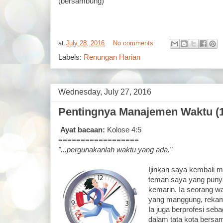
(bersambung)
at
July 28, 2016
No comments:
Labels:
Renungan Harian
Wednesday, July 27, 2016
Pentingnya Manajemen Waktu (1
Ayat bacaan:
Kolose 4:5
==================
"...pergunakanlah waktu yang ada."
Ijinkan saya kembali me
teman saya yang puny
kemarin. Ia seorang wan
yang manggung, rekam
Ia juga berprofesi sebag
dalam tata kota bersa