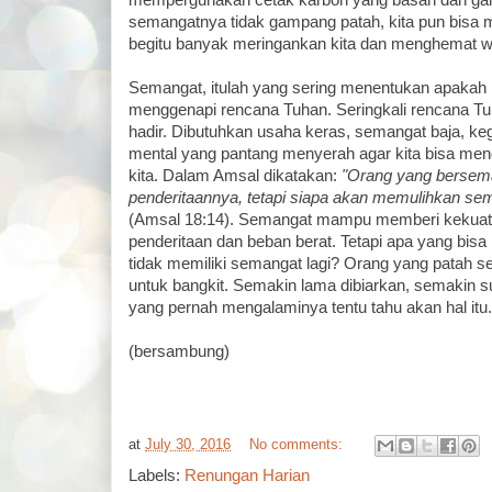
mempergunakan cetak karbon yang basah dan gam
semangatnya tidak gampang patah, kita pun bisa m
begitu banyak meringankan kita dan menghemat w
Semangat, itulah yang sering menentukan apakah 
menggenapi rencana Tuhan. Seringkali rencana Tuh
hadir. Dibutuhkan usaha keras, semangat baja, ke
mental yang pantang menyerah agar kita bisa me
kita. Dalam Amsal dikatakan:
"Orang yang bersem
penderitaannya, tetapi siapa akan memulihkan se
(Amsal 18:14). Semangat mampu memberi kekua
penderitaan dan beban berat. Tetapi apa yang bisa k
tidak memiliki semangat lagi? Orang yang patah s
untuk bangkit. Semakin lama dibiarkan, semakin sul
yang pernah mengalaminya tentu tahu akan hal itu.
(bersambung)
at
July 30, 2016
No comments:
Labels:
Renungan Harian