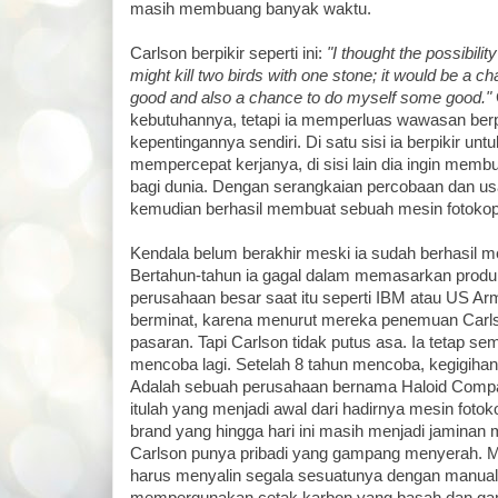
masih membuang banyak waktu.
Carlson berpikir seperti ini:
"I thought the possibili
might kill two birds with one stone; it would be a 
good and also a chance to do myself some good."
kebutuhannya, tetapi ia memperluas wawasan berp
kepentingannya sendiri. Di satu sisi ia berpikir un
mempercepat kerjanya, di sisi lain dia ingin mem
bagi dunia. Dengan serangkaian percobaan dan us
kemudian berhasil membuat sebuah mesin fotokop
Kendala belum berakhir meski ia sudah berhasil m
Bertahun-tahun ia gagal dalam memasarkan produk
perusahaan besar saat itu seperti IBM atau US Ar
berminat, karena menurut mereka penemuan Carlson
pasaran. Tapi Carlson tidak putus asa. Ia tetap 
mencoba lagi. Setelah 8 tahun mencoba, kegigih
Adalah sebuah perusahaan bernama Haloid Compan
itulah yang menjadi awal dari hadirnya mesin foto
brand yang hingga hari ini masih menjadi jaminan 
Carlson punya pribadi yang gampang menyerah. Mun
harus menyalin segala sesuatunya dengan manual