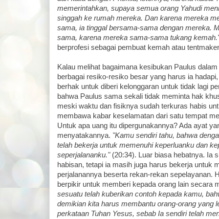
memerintahkan, supaya semua orang Yahudi men
singgah ke rumah mereka. Dan karena mereka me
sama, ia tinggal bersama-sama dengan mereka. M
sama, karena mereka sama-sama tukang kemah.
berprofesi sebagai pembuat kemah atau tentmaker
Kalau melihat bagaimana kesibukan Paulus dalam
berbagai resiko-resiko besar yang harus ia hadapi
berhak untuk diberi kelonggaran untuk tidak lagi perl
bahwa Paulus sama sekali tidak meminta hak khusu
meski waktu dan fisiknya sudah terkuras habis unt
membawa kabar keselamatan dari satu tempat men
Untuk apa uang itu dipergunakannya? Ada ayat ya
menyatakannya.
"Kamu sendiri tahu, bahwa denga
telah bekerja untuk memenuhi keperluanku dan k
seperjalananku."
(20:34). Luar biasa hebatnya. Ia 
habisan, tetapi ia masih juga harus bekerja untuk 
perjalanannya beserta rekan-rekan sepelayanan. H
berpikir untuk memberi kepada orang lain secara m
sesuatu telah kuberikan contoh kepada kamu, ba
demikian kita harus membantu orang-orang yang 
perkataan Tuhan Yesus, sebab Ia sendiri telah men