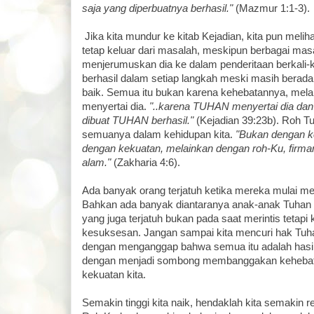
saja yang diperbuatnya berhasil."
(Mazmur 1:1-3).
Jika kita mundur ke kitab Kejadian, kita pun meli
tetap keluar dari masalah, meskipun berbagai masa
menjerumuskan dia ke dalam penderitaan berkali-kal
berhasil dalam setiap langkah meski masih berada 
baik. Semua itu bukan karena kehebatannya, mel
menyertai dia.
"..karena TUHAN menyertai dia dan
dibuat TUHAN berhasil."
(Kejadian 39:23b). Roh
semuanya dalam kehidupan kita.
"Bukan dengan k
dengan kekuatan, melainkan dengan roh-Ku, fir
alam."
(Zakharia 4:6).
Ada banyak orang terjatuh ketika mereka mulai men
Bahkan ada banyak diantaranya anak-anak Tuhan
yang juga terjatuh bukan pada saat merintis tetap
kesuksesan. Jangan sampai kita mencuri hak Tuh
dengan menganggap bahwa semua itu adalah hasil
dengan menjadi sombong membanggakan kehebata
kekuatan kita.
Semakin tinggi kita naik, hendaklah kita semakin r