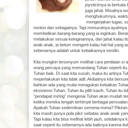
joystick
nya ia berkat
juga jahat. Misalnya 
menghukumnya, wakt
mengerjakan tugas, saa
nonton dan sebagainya. Tapi menurutnya ayahnya pu
membelikan barang-barang yang ia inginkan. Berar
melakukan sesuai keinginannya, dan jahat kalau t
anak-anak, ia belum mengerti kalau hal-hal yang i
sebenarnya adalah untuk kebaikannya sendiri.
Kita mungkin tersenyum melihat cara penilaian si 
orang percaya yang memandang Tuhan seperti itu. 
Tuhan baik. Di saat kita susah, maka itu artinya T
meperlakukan kita tidak adil. Akibatnya kita bersu
bahkan ada yang mulai meragukan kebaikan Tuha
eksistensi Tuhan. Tuhan itu pilih kasih, Tuhan itu ti
"pendapat miring" mengenai Tuhan akan mudah terl
ketika mereka tengah terhimpit berbagai persoalan.
Apakah Tuhan sedemikian semena-mena? Pikiran kit
kita masih punya pola pikir sebatas anak-anak ya
Tapi kalau kita bisa melihat lebih jauh, setidaknya 
saat seperti itu sebenarnya ada baiknya karena it