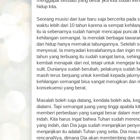
menggapai sesuatu yang besar jika kita sudah ke
hidup kita.
Seorang musisi dari luar baru saja bercerita pada
waktu lebih dari 10 tahun karena ia sempat kehil
itu ia sebenarnya sudah hampir mencapai puncak k
kehilangan semangat. Ia menolak berbagai tawaran,
dan hidup hanya memakai tabungannya. Setelah se
menyesal. Ia menyadari kesalahannya dan ingin 
tahun yang terbuang itu sudah sangat lama, sehing
kembali menapak dari nol, tetapi untuk mengejar k
sulit. Dunianya sudah berubah, pelakunya sudah ber
masih terus berjuang untuk kembali kepada jalurny
kehilangan semangat bisa sangat merugikan dan
konsekuensi yang berat.
Masalah boleh saja datang, kendala boleh ada, keg
dialami. Tapi semangat juang yang tinggi apabila k
memberi perbedaan yang sangat besar dalam memp
indah. Kita harus ingat bahwa Tuhan sudah meren
yang indah, dan Dia juga sudah menjanjikan peny
menjanjikan itu adalah Tuhan yang setia. Dia mau a
rencanaNya, dimana Dia akan membimbing dan men