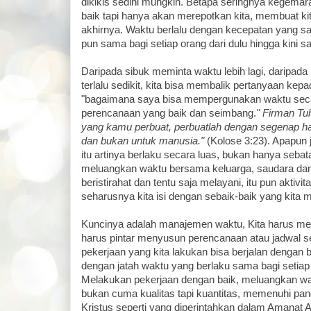
dikikis sedini mungkin. Betapa seringnya kegemara
baik tapi hanya akan merepotkan kita, membuat ki
akhirnya. Waktu berlalu dengan kecepatan yang sa
pun sama bagi setiap orang dari dulu hingga kini s
Daripada sibuk meminta waktu lebih lagi, daripad
terlalu sedikit, kita bisa membalik pertanyaan kepa
"bagaimana saya bisa mempergunakan waktu sec
perencanaan yang baik dan seimbang.
" Firman Tu
yang kamu perbuat, perbuatlah dengan segenap ha
dan bukan untuk manusia."
(Kolose 3:23). Apapun
itu artinya berlaku secara luas, bukan hanya sebata
meluangkan waktu bersama keluarga, saudara dan 
beristirahat dan tentu saja melayani, itu pun aktivit
seharusnya kita isi dengan sebaik-baik yang kita 
Kuncinya adalah manajemen waktu, Kita harus me
harus pintar menyusun perencanaan atau jadwal se
pekerjaan yang kita lakukan bisa berjalan dengan
dengan jatah waktu yang berlaku sama bagi setia
Melakukan pekerjaan dengan baik, meluangkan w
bukan cuma kualitas tapi kuantitas, memenuhi pan
Kristus seperti yang diperintahkan dalam Amanat A