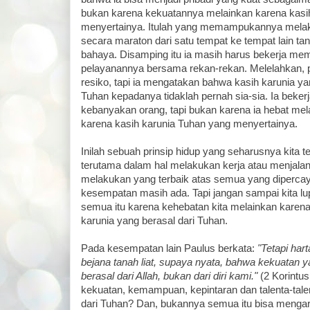
bukan karena kekuatannya melainkan karena kasih
menyertainya. Itulah yang memampukannya mela
secara maraton dari satu tempat ke tempat lain t
bahaya. Disamping itu ia masih harus bekerja me
pelayanannya bersama rekan-rekan. Melelahkan, 
resiko, tapi ia mengatakan bahwa kasih karunia y
Tuhan kepadanya tidaklah pernah sia-sia. Ia bekerja
kebanyakan orang, tapi bukan karena ia hebat me
karena kasih karunia Tuhan yang menyertainya.
Inilah sebuah prinsip hidup yang seharusnya kita te
terutama dalam hal melakukan kerja atau menjalani
melakukan yang terbaik atas semua yang diperca
kesempatan masih ada. Tapi jangan sampai kita l
semua itu karena kehebatan kita melainkan karen
karunia yang berasal dari Tuhan.
Pada kesempatan lain Paulus berkata:
"Tetapi har
bejana tanah liat, supaya nyata, bahwa kekuatan 
berasal dari Allah, bukan dari diri kami."
(2 Korintu
kekuatan, kemampuan, kepintaran dan talenta-talen
dari Tuhan? Dan, bukannya semua itu bisa mengara