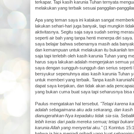
terkapar. Tapi kasih karunia Tuhan ternyata meng
melakukan yang terbaik sesuai panggilan-panggila
Apa yang teman saya ini katakan sangat memberk
lakukan sehari-hari juga banyak, tapi mungkin tid
aktivitasnya. Segitu saja saya sudah sering meras
seperti air bah yang tanpa henti menerpa diri saya.
saya belajar bahwa sebenarnya masih ada banyak
dan kemampuan untuk melakukan itu bukanlah terg
saja tapi terlebih oleh kasih karunia Tuhan yang m
harus saya lakukan adalah mengerjakan semua y
saya dengan sungguh-sungguh dan serius seperti b
bersyukur sepenuhnya atas kasih karunia Tuha
untuk memberi yang terbaik. Tanpa kasih karuniaN
dapat saya kerjakan, dan tidak akan ada pencapai
yang bukan cuma buat saya tapi seharusnya bisa
Paulus mengatakan hal tersebut.
"Tetapi karena ka
adalah sebagaimana aku ada sekarang, dan kasih 
dianugerahkan-Nya kepadaku tidak sia-sia. Sebalik
lebih keras dari pada mereka semua; tetapi bukan
karunia Allah yang menyertai aku."
(1 Korintus 15:
bahwa ia bisa menjadi pribadi yang kuat sebagai