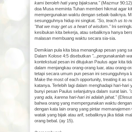
kami beroleh hati yang bijaksana."
(Mazmur 90:12)
doa Musa meminta Tuhan memberi hikmat agar kit
mempergunakan waktu dengan sebaik-baiknya. 
sesungguhnya hidup ini singkat.
"So, teach us to n
"that we may get us a heart of wisdom."
Ini seringk
kesibukan kita bekerja, atau sebaliknya hanya ber
malasan membuang waktu secara sia-sia.
Demikian pula kita bisa menangkap pesan yang s
Dalam Kolose 4:5 disebutkan
"...pergunakanlah wa
kontekstual pesan ini ditujukan Paulus agar kita t
dalam menjangkau orang-orang luar, atau orang-o
tetapi secara umum pun pesan ini sesungguhnya la
Make the most of each opportunity, treating it as s
katanya. Terlebih lagi dalam menghadapi hari-hari 
bunyi pesan Paulus selanjutnya dalam surat lain.
"
yang ada, karena hari-hari ini adalah jahat."
(Efesus
bahwa orang yang mempergunakan waktu dengan s
dengan kata lain orang yang pintar memanajemen
watak yang bijak atau arif, sebaliknya jika tidak m
orang bebal. (ay 15).