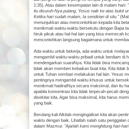
1:35). Atau dalam kesempatan lain di malam hari:
"
itu disuruh-Nya pulang, Yesus naik ke atas bukit un
Ketika hari sudah malam, Ia sendirian di situ."
(Mati
menunjukkan atau mencontohkan kepada kita beta
menikmati waktu-waktu bersekutu dengan Bapa ta
hiruk pikuk atau hal-hal lain yang bisa memecah ko
mencontohkan langsung bagaimana untuk membag
Ada waktu untuk bekerja, ada waktu untuk melayan
mengambil waktu-waktu pribadi untuk berdiam di h
mendengarkan suaraNya. Kita tidak bisa mencam
tidak akan memberi kebaikan buat kita. Kita tidak
untuk Tuhan sembari melakukan hal lain. Yesus 
pentingnya mengambil waktu khusus untuk bersek
menikmati hadiratNya secara maksimal, dan itu ha
apabila konsentrasi kita tidak terpecah-pecah de
disekitar kita. Agar bisa maksimal, kita harus mem
yang baik.
Berulang kali Alkitab mengingatkan kita akan pe
waktu dengan baik. Lihatlah salah satu penggalan
dalam Mazmur.
"Ajarlah kami menghitung hari-har