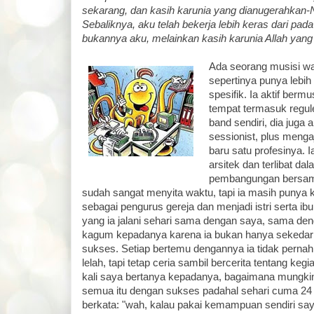
sekarang, dan kasih karunia yang dianugerahkan-N
Sebaliknya, aku telah bekerja lebih keras dari pad
bukannya aku, melainkan kasih karunia Allah yang
Ada seorang musisi wa
sepertinya punya lebih
spesifik. Ia aktif ber
tempat termasuk regul
band sendiri, dia juga 
sessionist, plus menga
baru satu profesinya. 
arsitek dan terlibat d
pembangungan bersama
sudah sangat menyita waktu, tapi ia masih punya ke
sebagai pengurus gereja dan menjadi istri serta ib
yang ia jalani sehari sama dengan saya, sama de
kagum kepadanya karena ia bukan hanya sekedar 
sukses. Setiap bertemu dengannya ia tidak per
lelah, tapi tetap ceria sambil bercerita tentang keg
kali saya bertanya kepadanya, bagaimana mungki
semua itu dengan sukses padahal sehari cuma 24 
berkata: "wah, kalau pakai kemampuan sendiri s