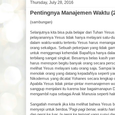
Thursday, July 28, 2016
Pentingnya Manajemen Waktu (2
(sambungan)
Selanjutnya kita bisa pula belajar dari Tuhan Yesus
pelayanannya Yesus tidak hanya melayani satu-dua
dalam waktu-waktu tertentu Yesus harus menangan
orang sekaligus. Sebuah pekerjaan yang tidak ga
untuk menggenapi kehendak BapaNya hanya dala
terbilang sangat singkat. Besarnya belas kasih y
harus merespon begitu banyak orang secara persona
melihat Yesus melayani satu orang saja. Sampai l
menolak orang yang datang kepadaNya seperti yang 
Nikodemus yang dicatat Yohanes secara lengkap 
Apabila Yesus tidak pintar-pintar memanajemen wa
sanggup menjalani itu karena biar bagaimanapun Di
mengambil rupa sebagai Anak Manusia seperti haln
Sangatlah menarik jika kita melihat bahwa Yesus be
menyepi untuk berdoa.
"Pagi-pagi benar, waktu har
dan pergi ke luar. Ia pergi ke tempat yang sunyi da