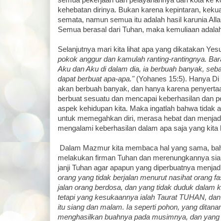
semua pekerjaan dan pelayanannya dari kota ke k
kehebatan dirinya. Bukan karena kepintaran, kek
semata, namun semua itu adalah hasil karunia All
Semua berasal dari Tuhan, maka kemuliaan adalah 
Selanjutnya mari kita lihat apa yang dikatakan Yesu
pokok anggur dan kamulah ranting-rantingnya. Bara
Aku dan Aku di dalam dia, ia berbuah banyak, seba
dapat berbuat apa-apa."
(Yohanes 15:5). Hanya Di d
akan berbuah banyak, dan hanya karena penyerta
berbuat sesuatu dan mencapai keberhasilan dan p
aspek kehidupan kita. Maka ingatlah bahwa tidak a
untuk memegahkan diri, merasa hebat dan menjadi
mengalami keberhasilan dalam apa saja yang kita 
Dalam Mazmur kita membaca hal yang sama, ba
melakukan firman Tuhan dan merenungkannya si
janji Tuhan agar apapun yang diperbuatnya menjadi
orang yang tidak berjalan menurut nasihat orang fasi
jalan orang berdosa, dan yang tidak duduk dala
tetapi yang kesukaannya ialah Taurat TUHAN, da
itu siang dan malam. Ia seperti pohon, yang ditanam 
menghasilkan buahnya pada musimnya, dan yang t