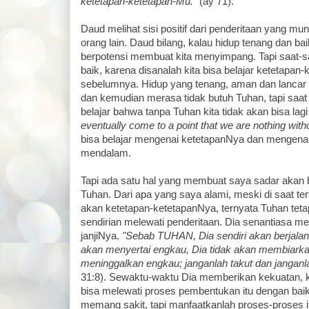
ketetapan-ketetapan-Mu."
(ay 71).
Daud melihat sisi positif dari penderitaan yang mung
orang lain. Daud bilang, kalau hidup tenang dan baik
berpotensi membuat kita menyimpang. Tapi saat-s
baik, karena disanalah kita bisa belajar ketetapan-
sebelumnya. Hidup yang tenang, aman dan lancar 
dan kemudian merasa tidak butuh Tuhan, tapi saat k
belajar bahwa tanpa Tuhan kita tidak akan bisa lag
eventually come to a point that we are nothing wit
bisa belajar mengenai ketetapanNya dan mengenal
mendalam.
Tapi ada satu hal yang membuat saya sadar akan 
Tuhan. Dari apa yang saya alami, meski di saat tert
akan ketetapan-ketetapanNya, ternyata Tuhan tet
sendirian melewati penderitaan. Dia senantiasa men
janjiNya.
"Sebab TUHAN, Dia sendiri akan berjalan
akan menyertai engkau, Dia tidak akan membiarka
meninggalkan engkau; janganlah takut dan janganl
31:8). Sewaktu-waktu Dia memberikan kekuatan, 
bisa melewati proses pembentukan itu dengan baik
memang sakit, tapi manfaatkanlah proses-proses it