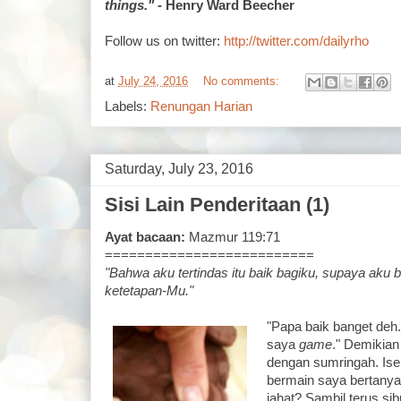
things."
- Henry Ward Beecher
Follow us on twitter:
http://twitter.com/dailyrho
at
July 24, 2016
No comments:
Labels:
Renungan Harian
Saturday, July 23, 2016
Sisi Lain Penderitaan (1)
Ayat bacaan:
Mazmur 119:71
==========================
"Bahwa aku tertindas itu baik bagiku, supaya aku b
ketetapan-Mu."
"Papa baik banget deh
saya
game
." Demikian
dengan sumringah. Is
bermain saya bertany
jahat? Sambil terus s