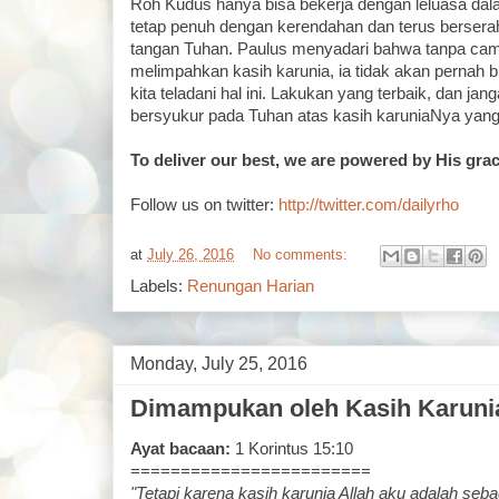
Roh Kudus hanya bisa bekerja dengan leluasa dal
tetap penuh dengan kerendahan dan terus berser
tangan Tuhan. Paulus menyadari bahwa tanpa ca
melimpahkan kasih karunia, ia tidak akan pernah b
kita teladani hal ini. Lakukan yang terbaik, dan ja
bersyukur pada Tuhan atas kasih karuniaNya yang 
To deliver our best, we are powered by His gra
Follow us on twitter:
http://twitter.com/dailyrho
at
July 26, 2016
No comments:
Labels:
Renungan Harian
Monday, July 25, 2016
Dimampukan oleh Kasih Karunia
Ayat bacaan:
1 Korintus 15:10
========================
"Tetapi karena kasih karunia Allah aku adalah se