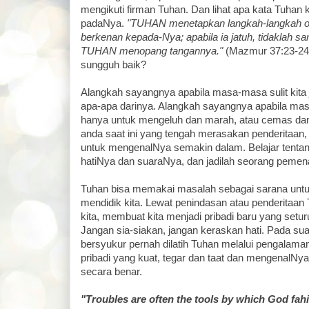
mengikuti firman Tuhan. Dan lihat apa kata Tuhan k
padaNya.
"TUHAN menetapkan langkah-langkah o
berkenan kepada-Nya; apabila ia jatuh, tidaklah sa
TUHAN menopang tangannya."
(Mazmur 37:23-24)
sungguh baik?
Alangkah sayangnya apabila masa-masa sulit kita
apa-apa darinya. Alangkah sayangnya apabila masa
hanya untuk mengeluh dan marah, atau cemas dan t
anda saat ini yang tengah merasakan penderitaan
untuk mengenalNya semakin dalam. Belajar tentan
hatiNya dan suaraNya, dan jadilah seorang pemen
Tuhan bisa memakai masalah sebagai sarana unt
mendidik kita. Lewat penindasan atau penderitaan
kita, membuat kita menjadi pribadi baru yang set
Jangan sia-siakan, jangan keraskan hati. Pada suat
bersyukur pernah dilatih Tuhan melalui pengalaman
pribadi yang kuat, tegar dan taat dan mengenalN
secara benar.
"Troubles are often the tools by which God fahi