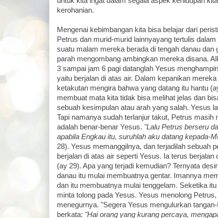
untuk kita ingat dalam segala aspek kehidupan kit
kerohanian.
Mengenai kebimbangan kita bisa belajar dari perist
Petrus dan murid-murid lainnyayang tertulis dalam
suatu malam mereka berada di tengah danau dan
parah mengombang ambingkan mereka disana. Alki
3 sampai jam 6 pagi datanglah Yesus menghampir
yaitu berjalan di atas air. Dalam kepanikan merek
ketakutan mengira bahwa yang datang itu hantu (ay
membuat mata kita tidak bisa melihat jelas dan bi
sebuah kesimpulan atau arah yang salah. Yesus 
Tapi namanya sudah terlanjur takut, Petrus masih
adalah benar-benar Yesus.
"Lalu Petrus berseru d
apabila Engkau itu, suruhlah aku datang kepada-Mu b
28). Yesus memanggilnya, dan terjadilah sebuah per
berjalan di atas air seperti Yesus. Ia terus berjalan
(ay 29). Apa yang terjadi kemudian? Ternyata desir
danau itu mulai membuatnya gentar. Imannya memu
dan itu membuatnya mulai tenggelam. Seketika itu p
minta tolong pada Yesus. Yesus menolong Petrus, 
menegurnya. "Segera Yesus mengulurkan tangan
berkata:
"Hai orang yang kurang percaya, menga