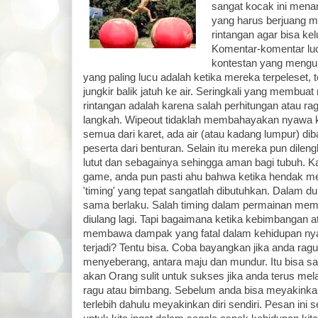
sangat kocak ini mena
yang harus berjuang 
rintangan agar bisa ke
Komentar-komentar luc
kontestan yang mengu
yang paling lucu adalah ketika mereka terpeleset, t
jungkir balik jatuh ke air. Seringkali yang membua
rintangan adalah karena salah perhitungan atau r
langkah. Wipeout tidaklah membahayakan nyawa k
semua dari karet, ada air (atau kadang lumpur) d
peserta dari benturan. Selain itu mereka pun dileng
lutut dan sebagainya sehingga aman bagi tubuh. K
game, anda pun pasti ahu bahwa ketika hendak m
'timing' yang tepat sangatlah dibutuhkan. Dalam du
sama berlaku. Salah timing dalam permainan mema
diulang lagi. Tapi bagaimana ketika kebimbangan a
membawa dampak yang fatal dalam kehidupan nyat
terjadi? Tentu bisa. Coba bayangkan jika anda rag
menyeberang, antara maju dan mundur. Itu bisa s
akan Orang sulit untuk sukses jika anda terus mel
ragu atau bimbang. Sebelum anda bisa meyakinkan
terlebih dahulu meyakinkan diri sendiri. Pesan ini