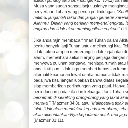
adalah gunung batu perlindunganku."
(94:2) dan lai
Musa yang sudah sangat lanjut usianya mengingat
penyertaan Tuhan yang penuh perlindungan.
"Kuat
hatimu, janganlah takut dan jangan gemetar kar
Allahmu, Dialah yang berjalan menyertai engkau; 
engkau dan tidak akan meninggalkan engkau.
" (Ul
Jika anda rajin membaca firman Tuhan dalam Alk
begitu banyak janji Tuhan untuk melindungi kita. Te
tidak cukup ampuh memerangi tindak kejahatan 
alarm, memelihara selusin anjing penjaga dengan
menyewa puluhan pengawal menjaga rumah atau b
anda ikuti pun tidak juga memberi kepastian keam
alternatif keamanan lewat usaha manusia tidak 
pada jiwa kita, jangan lupakan bahwa diatas segal
siap memberikan perlindungan yang pasti. Hanya
perlindungan pada kita dan keluarga. Janji Tuhan se
berkemah di sekeliling orang-orang yang takut aka
mereka."
(Mazmur 34:8), atau
"Malapetaka tidak 
tulah tidak akan mendekat kepada kemahmu;sebab
akan diperintahkan-Nya kepadamu untuk menjaga e
(Mazmur 91:11).