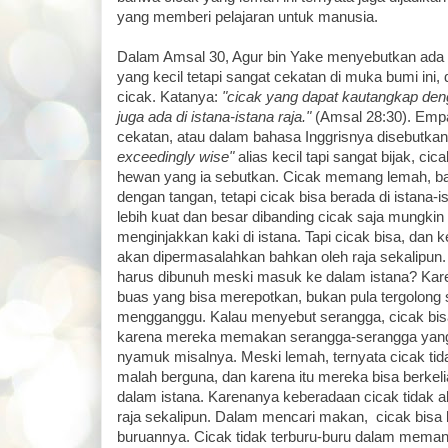
yang memberi pelajaran untuk manusia.
Dalam Amsal 30, Agur bin Yake menyebutkan ada
yang kecil tetapi sangat cekatan di muka bumi ini,
cicak. Katanya:
"cicak yang dapat kautangkap deng
juga ada di istana-istana raja."
(Amsal 28:30). Emp
cekatan, atau dalam bahasa Inggrisnya disebutka
exceedingly wise"
alias kecil tapi sangat bijak, ci
hewan yang ia sebutkan. Cicak memang lemah, b
dengan tangan, tetapi cicak bisa berada di istana-is
lebih kuat dan besar dibanding cicak saja mungkin
menginjakkan kaki di istana. Tapi cicak bisa, dan
akan dipermasalahkan bahkan oleh raja sekalipun.
harus dibunuh meski masuk ke dalam istana? Kar
buas yang bisa merepotkan, bukan pula tergolong
mengganggu. Kalau menyebut serangga, cicak bis
karena mereka memakan serangga-serangga yang
nyamuk misalnya. Meski lemah, ternyata cicak t
malah berguna, dan karena itu mereka bisa berkel
dalam istana. Karenanya keberadaan cicak tidak a
raja sekalipun. Dalam mencari makan, cicak bisa 
buruannya. Cicak tidak terburu-buru dalam mema