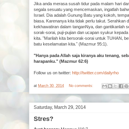
Jika anda merasa susah tidur pada malam hari da
segala sesuatu yang mencemaskan, ingatlah bahw
Israel. Dia adalah Gunung Batu yang kokoh, tempa
biasa. Karenanya kita tidak perlu takut. Serahkan
kekhawatiran dalam tanganNya, dan gantikanlah s
sorak-sorai, puji-pujian dan ucapan syukur kepad
kita. "Marilah kita bersorak-sorai untuk TUHAN, b
batu keselamatan kita." (Mazmur 95:1).
"Hanya pada Allah saja kiranya aku tenang, se
harapanku." (Mazmur 62:6)
Follow us on twitter:
http://twitter.com/dailyrho
at
March 30, 2014
No comments:
Saturday, March 29, 2014
Stres?