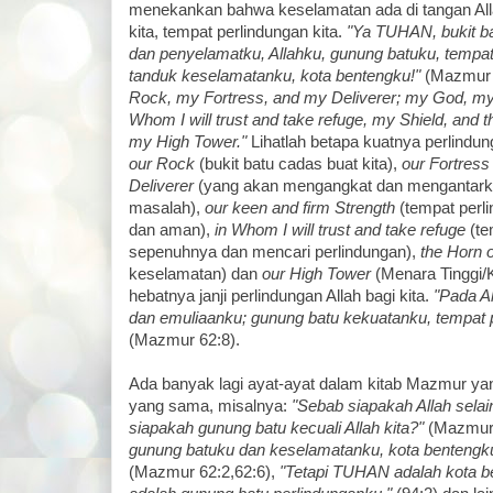
menekankan bahwa keselamatan ada di tangan All
kita, tempat perlindungan kita.
"Ya TUHAN, bukit b
dan penyelamatku, Allahku, gunung batuku, tempat 
tanduk keselamatanku, kota bentengku!"
(Mazmur 
Rock, my Fortress, and my Deliverer; my God, my 
Whom I will trust and take refuge, my Shield, and t
my High Tower."
Lihatlah betapa kuatnya perlindun
our Rock
(bukit batu cadas buat kita),
our Fortress
Deliverer
(yang akan mengangkat dan mengantarkan
masalah),
our keen and firm Strength
(tempat perl
dan aman),
in Whom I will trust and take refuge
(te
sepenuhnya dan mencari perlindungan),
the Horn o
keselamatan) dan
our High Tower
(Menara Tinggi/
hebatnya janji perlindungan Allah bagi kita.
"Pada Al
dan emuliaanku; gunung batu kekuatanku, tempat pe
(Mazmur 62:8).
Ada banyak lagi ayat-ayat dalam kitab Mazmur y
yang sama, misalnya:
"Sebab siapakah Allah sela
siapakah gunung batu kecuali Allah kita?"
(Mazmur 
gunung batuku dan keselamatanku, kota bentengku
(Mazmur 62:2,62:6),
"Tetapi TUHAN adalah kota b