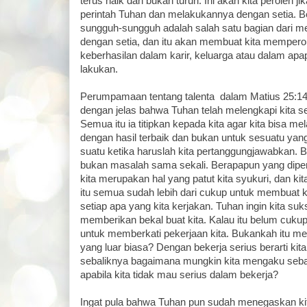
terus naik dan bukan turun. Ini akan kita peroleh 
perintah Tuhan dan melakukannya dengan setia. B
sungguh-sungguh adalah salah satu bagian dari m
dengan setia, dan itu akan membuat kita mempero
keberhasilan dalam karir, keluarga atau dalam apa
lakukan.
Perumpamaan tentang talenta dalam Matius 25:
dengan jelas bahwa Tuhan telah melengkapi kita 
Semua itu ia titipkan kepada kita agar kita bisa m
dengan hasil terbaik dan bukan untuk sesuatu yang
suatu ketika haruslah kita pertanggungjawabkan. Ba
bukan masalah sama sekali. Berapapun yang dip
kita merupakan hal yang patut kita syukuri, dan ki
itu semua sudah lebih dari cukup untuk membuat ki
setiap apa yang kita kerjakan. Tuhan ingin kita su
memberikan bekal buat kita. Kalau itu belum cukup
untuk memberkati pekerjaan kita. Bukankah itu m
yang luar biasa? Dengan bekerja serius berarti ki
sebaliknya bagaimana mungkin kita mengaku seba
apabila kita tidak mau serius dalam bekerja?
Ingat pula bahwa Tuhan pun sudah menegaskan kit