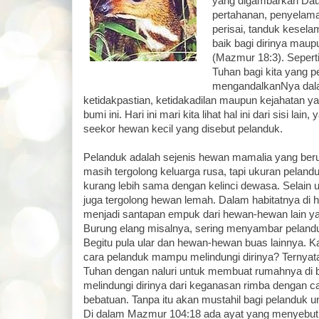
yang digambarkan Daud
pertahanan, penyelamat
perisai, tanduk kesela
baik bagi dirinya maup
(Mazmur 18:3). Seperti 
Tuhan bagi kita yang 
mengandalkanNya dal
ketidakpastian, ketidakadilan maupun kejahatan yan
bumi ini. Hari ini mari kita lihat hal ini dari sisi lain
seekor hewan kecil yang disebut pelanduk.
Pelanduk adalah sejenis hewan mamalia yang beru
masih tergolong keluarga rusa, tapi ukuran pelan
kurang lebih sama dengan kelinci dewasa. Selain 
juga tergolong hewan lemah. Dalam habitatnya di h
menjadi santapan empuk dari hewan-hewan lain yan
Burung elang misalnya, sering menyambar pelanduk
Begitu pula ular dan hewan-hewan buas lainnya. K
cara pelanduk mampu melindungi dirinya? Ternyata
Tuhan dengan naluri untuk membuat rumahnya di bu
melindungi dirinya dari keganasan rimba dengan car
bebatuan. Tanpa itu akan mustahil bagi pelanduk u
Di dalam Mazmur 104:18 ada ayat yang menyebutk