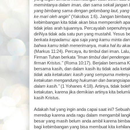
memintanya dalam iman, dan sama sekali jangan 
yang bimbang sama dengan gelombang laut, yang
ke mari oleh angin"
(Yakobus 1:6). Jangan bimban
kebimbangan kita tidak akan bisa memperoleh ap
tidak jelas arah tujuannya. Percayalah sepenuhny
diriNya tidak ada satu pun yang mustahil. Yesus b
berkata kepadamu: apa saja yang kamu minta dan
bahwa kamu telah menerimanya, maka hal itu aka
(Markus 11:24). Percaya, itu timbul dari iman. Lal
Firman Tuhan berkata
"Iman timbul dari pendengar
firman Kristus."
(Roma 10:17). Berjalan bersama Kri
bersama kasih, dan dalam kasih itu tidak ada keta
tidak ada ketakutan: kasih yang sempurna meleny
ketakutan mengandung hukuman dan barangsiapa ta
dalam kasih."
(1 Yohanes 4:18). Artinya, tidak bo
ketakutan, karena jika demikian artinya kita belu
kasih Kristus.
Adakah hal yang ingin anda capai saat ini? Sebuah
meredup karena anda ragu dalam mengambil lang
besar yang masih belum anda ambil karena bimba
bagi kebimbangan yang bisa membuat kita kehilanga