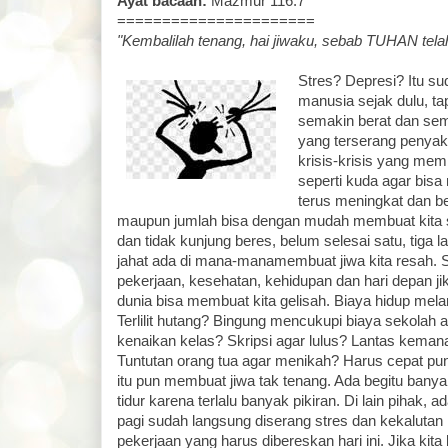
Ayat bacaan:
Mazmur 116:7
======================
"Kembalilah tenang, hai jiwaku, sebab TUHAN tela
Stres? Depresi? Itu su
manusia sejak dulu, t
semakin berat dan sem
yang terserang penyaki
krisis-krisis yang mem
seperti kuda agar bis
terus meningkat dan b
maupun jumlah bisa dengan mudah membuat kita s
dan tidak kunjung beres, belum selesai satu, tiga 
jahat ada di mana-manamembuat jiwa kita resah. S
pekerjaan, kesehatan, kehidupan dan hari depan ji
dunia bisa membuat kita gelisah. Biaya hidup me
Terlilit hutang? Bingung mencukupi biaya sekolah
kenaikan kelas? Skripsi agar lulus? Lantas kemana
Tuntutan orang tua agar menikah? Harus cepat p
itu pun membuat jiwa tak tenang. Ada begitu banya
tidur karena terlalu banyak pikiran. Di lain pihak, 
pagi sudah langsung diserang stres dan kekalu
pekerjaan yang harus dibereskan hari ini. Jika kita