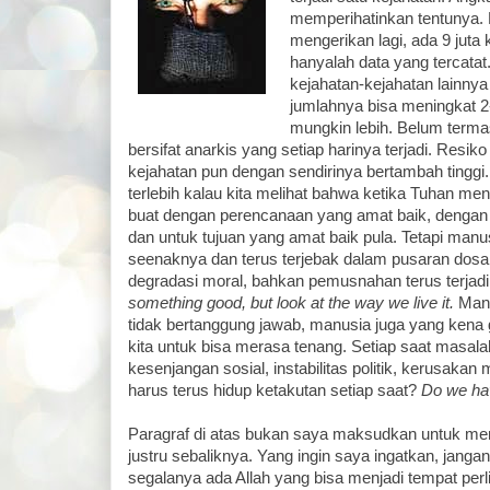
memperihatinkan tentunya. 
mengerikan lagi, ada 9 juta
hanyalah data yang tercatat.
kejahatan-kejahatan lainnya
jumlahnya bisa meningkat 2-
mungkin lebih. Belum ter
bersifat anarkis yang setiap harinya terjadi. Resik
kejahatan pun dengan sendirinya bertambah tinggi
terlebih kalau kita melihat bahwa ketika Tuhan men
buat dengan perencanaan yang amat baik, dengan h
dan untuk tujuan yang amat baik pula. Tetapi manu
seenaknya dan terus terjebak dalam pusaran dosa
degradasi moral, bahkan pemusnahan terus terjad
something good, but look at the way we live it.
Manu
tidak bertanggung jawab, manusia juga yang kena g
kita untuk bisa merasa tenang. Setiap saat masala
kesenjangan sosial, instabilitas politik, kerusakan 
harus terus hidup ketakutan setiap saat?
Do we hav
Paragraf di atas bukan saya maksudkan untuk men
justru sebaliknya. Yang ingin saya ingatkan, janga
segalanya ada Allah yang bisa menjadi tempat perl