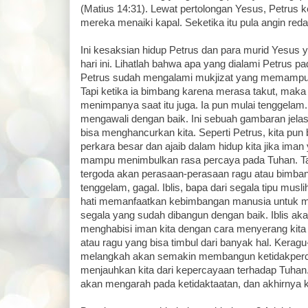
(Matius 14:31). Lewat pertolongan Yesus, Petrus 
mereka menaiki kapal. Seketika itu pula angin reda.
Ini kesaksian hidup Petrus dan para murid Yesus 
hari ini. Lihatlah bahwa apa yang dialami Petrus p
Petrus sudah mengalami mukjizat yang memampukan
Tapi ketika ia bimbang karena merasa takut, mak
menimpanya saat itu juga. Ia pun mulai tenggelam
mengawali dengan baik. Ini sebuah gambaran jel
bisa menghancurkan kita. Seperti Petrus, kita pun
perkara besar dan ajaib dalam hidup kita jika iman 
mampu menimbulkan rasa percaya pada Tuhan. Tapi 
tergoda akan perasaan-perasaan ragu atau bimban
tenggelam, gagal. Iblis, bapa dari segala tipu mus
hati memanfaatkan kebimbangan manusia untuk 
segala yang sudah dibangun dengan baik. Iblis ak
menghabisi iman kita dengan cara menyerang kita
atau ragu yang bisa timbul dari banyak hal. Keragu
melangkah akan semakin membangun ketidakperca
menjauhkan kita dari kepercayaan terhadap Tuhan.
akan mengarah pada ketidaktaatan, dan akhirnya k