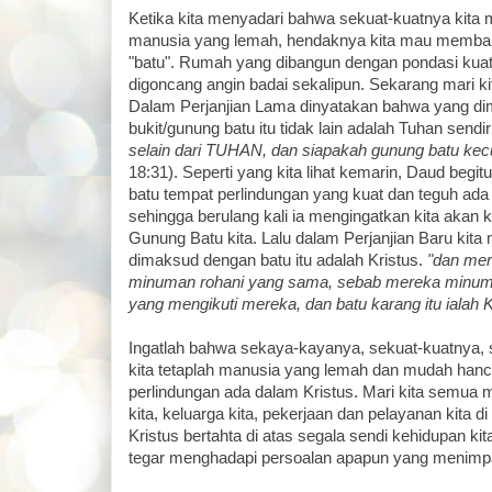
Ketika kita menyadari bahwa sekuat-kuatnya kita m
manusia yang lemah, hendaknya kita mau membang
"batu". Rumah yang dibangun dengan pondasi kuat 
digoncang angin badai sekalipun. Sekarang mari kit
Dalam Perjanjian Lama dinyatakan bahwa yang d
bukit/gunung batu itu tidak lain adalah Tuhan sendir
selain dari TUHAN, dan siapakah gunung batu kecua
18:31). Seperti yang kita lihat kemarin, Daud beg
batu tempat perlindungan yang kuat dan teguh ada 
sehingga berulang kali ia mengingatkan kita akan
Gunung Batu kita. Lalu dalam Perjanjian Baru kita
dimaksud dengan batu itu adalah Kristus.
"dan me
minuman rohani yang sama, sebab mereka minum d
yang mengikuti mereka, dan batu karang itu ialah K
Ingatlah bahwa sekaya-kayanya, sekuat-kuatnya, 
kita tetaplah manusia yang lemah dan mudah hanc
perlindungan ada dalam Kristus. Mari kita semua
kita, keluarga kita, pekerjaan dan pelayanan kita d
Kristus bertahta di atas segala sendi kehidupan ki
tegar menghadapi persoalan apapun yang menimpa