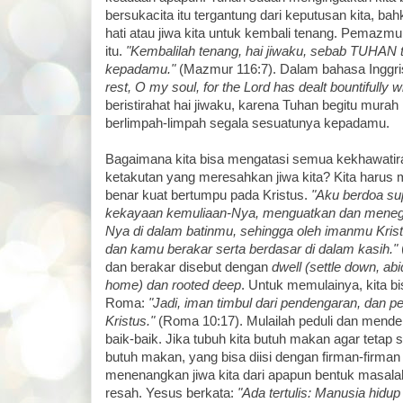
bersukacita itu tergantung dari keputusan kita, ba
hati atau jiwa kita untuk kembali tenang. Pemazm
itu.
"Kembalilah tenang, hai jiwaku, sebab TUHAN t
kepadamu."
(Mazmur 116:7). Dalam bahasa Inggri
rest, O my soul, for the Lord has dealt bountifully w
beristirahat hai jiwaku, karena Tuhan begitu mura
berlimpah-limpah segala sesuatunya kepadamu.
Bagaimana kita bisa mengatasi semua kekhawatira
ketakutan yang meresahkan jiwa kita? Kita harus 
benar kuat bertumpu pada Kristus.
"Aku berdoa su
kekayaan kemuliaan-Nya, menguatkan dan meneg
Nya di dalam batinmu, sehingga oleh imanmu Kris
dan kamu berakar serta berdasar di dalam kasih."
dan berakar disebut dengan
dwell (settle down, a
home) dan rooted deep
. Untuk memulainya, kita bis
Roma:
"Jadi, iman timbul dari pendengaran, dan p
Kristus."
(Roma 10:17). Mulailah peduli dan mende
baik-baik. Jika tubuh kita butuh makan agar tetap s
butuh makan, yang bisa diisi dengan firman-firm
menenangkan jiwa kita dari apapun bentuk masa
resah. Yesus berkata:
"Ada tertulis: Manusia hidup 