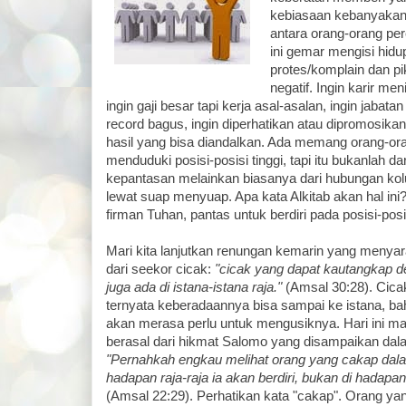
kebiasaan kebanyakan
antara orang-orang per
ini gemar mengisi hidu
protes/komplain dan pik
negatif. Ingin karir me
ingin gaji besar tapi kerja asal-asalan, ingin jabatan
record bagus, ingin diperhatikan atau dipromosikan
hasil yang bisa diandalkan. Ada memang orang-oran
menduduki posisi-posisi tinggi, tapi itu bukanlah
kepantasan melainkan biasanya dari hubungan kolu
lewat suap menyuap. Apa kata Alkitab akan hal ini
firman Tuhan, pantas untuk berdiri pada posisi-posis
Mari kita lanjutkan renungan kemarin yang menyara
dari seekor cicak:
"cicak yang dapat kautangkap d
juga ada di istana-istana raja."
(Amsal 30:28). Cicak
ternyata keberadaannya bisa sampai ke istana, bah
akan merasa perlu untuk mengusiknya. Hari ini mari
berasal dari hikmat Salomo yang disampaikan dal
"Pernahkah engkau melihat orang yang cakap dal
hadapan raja-raja ia akan berdiri, bukan di hadapa
(Amsal 22:29). Perhatikan kata "cakap". Orang yan