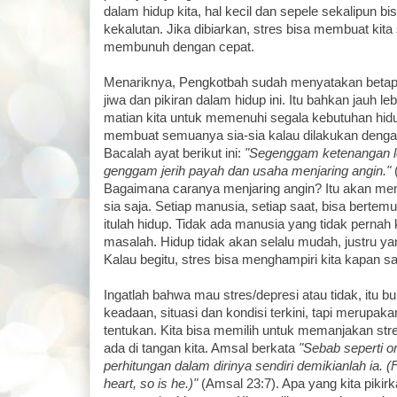
dalam hidup kita, hal kecil dan sepele sekalipun 
kekalutan. Jika dibiarkan, stres bisa membuat kita
membunuh dengan cepat.
Menariknya, Pengkotbah sudah menyatakan betap
jiwa dan pikiran dalam hidup ini. Itu bahkan jauh le
matian kita untuk memenuhi segala kebutuhan hid
membuat semuanya sia-sia kalau dilakukan dengan
Bacalah ayat berikut ini:
"Segenggam ketenangan le
genggam jerih payah dan usaha menjaring angin."
Bagaimana caranya menjaring angin? Itu akan men
sia saja. Setiap manusia, setiap saat, bisa berte
itulah hidup. Tidak ada manusia yang tidak pernah
masalah. Hidup tidak akan selalu mudah, justru ya
Kalau begitu, stres bisa menghampiri kita kapan sa
Ingatlah bahwa mau stres/depresi atau tidak, itu b
keadaan, situasi dan kondisi terkini, tapi merupakan
tentukan. Kita bisa memilih untuk memanjakan str
ada di tangan kita. Amsal berkata
"Sebab seperti 
perhitungan dalam dirinya sendiri demikianlah ia. (F
heart, so is he.)"
(Amsal 23:7). Apa yang kita pikirka