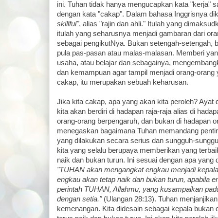
ini. Tuhan tidak hanya mengucapkan kata "kerja" saj
dengan kata "cakap". Dalam bahasa Inggrisnya di
skillful"
, alias "rajin dan ahli." Itulah yang dimaksu
itulah yang seharusnya menjadi gambaran dari o
sebagai pengikutNya. Bukan setengah-setengah, b
pula pas-pasan atau malas-malasan. Memberi yang
usaha, atau belajar dan sebagainya, mengembangka
dan kemampuan agar tampil menjadi orang-orang yan
cakap, itu merupakan sebuah keharusan.
Jika kita cakap, apa yang akan kita peroleh? Aya
kita akan berdiri di hadapan raja-raja alias di hada
orang-orang berpengaruh, dan bukan di hadapan or
menegaskan bagaimana Tuhan memandang pentin
yang dilakukan secara serius dan sungguh-sunggu
kita yang selalu berupaya memberikan yang terbai
naik dan bukan turun. Ini sesuai dengan apa yang d
"TUHAN akan mengangkat engkau menjadi kepala 
engkau akan tetap naik dan bukan turun, apabila
perintah TUHAN, Allahmu, yang kusampaikan pada 
dengan setia."
(Ulangan 28:13). Tuhan menjanjikan
kemenangan. Kita didesain sebagai kepala bukan 