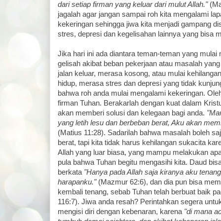
dari setiap firman yang keluar dari mulut Allah."
(Mat
jagalah agar jangan sampai roh kita mengalami la
kekeringan sehingga jiwa kita menjadi gampang di
stres, depresi dan kegelisahan lainnya yang bisa 
Jika hari ini ada diantara teman-teman yang mulai m
gelisah akibat beban pekerjaan atau masalah yang
jalan keluar, merasa kosong, atau mulai kehilanga
hidup, merasa stres dan depresi yang tidak kunjung
bahwa roh anda mulai mengalami kekeringan. Oleh 
firman Tuhan. Berakarlah dengan kuat dalam Kristu
akan memberi solusi dan kelegaan bagi anda.
"Mar
yang letih lesu dan berbeban berat, Aku akan me
(Matius 11:28). Sadarilah bahwa masalah boleh sa
berat, tapi kita tidak harus kehilangan sukacita ka
Allah yang luar biasa, yang mampu melakukan apap
pula bahwa Tuhan begitu mengasihi kita. Daud bis
berkata
"Hanya pada Allah saja kiranya aku tenan
harapanku."
(Mazmur 62:6), dan dia pun bisa meme
kembali tenang, sebab Tuhan telah berbuat baik p
116:7). Jiwa anda resah? Perintahkan segera untu
mengisi diri dengan kebenaran, karena
"di mana ad