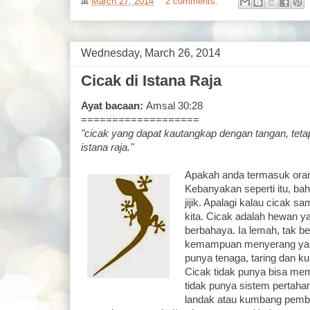
at
March 27, 2014
2 comments:
Wednesday, March 26, 2014
Cicak di Istana Raja
Ayat bacaan:
Amsal 30:28
===================
"cicak yang dapat kautangkap dengan tangan, tetap
istana raja."
Apakah anda termasuk oran
Kebanyakan seperti itu, b
jijik. Apalagi kalau cicak s
kita. Cicak adalah hewan y
berbahaya. Ia lemah, tak b
kemampuan menyerang yang
punya tenaga, taring dan ku
Cicak tidak punya bisa mema
tidak punya sistem pertaha
landak atau kumbang pembo