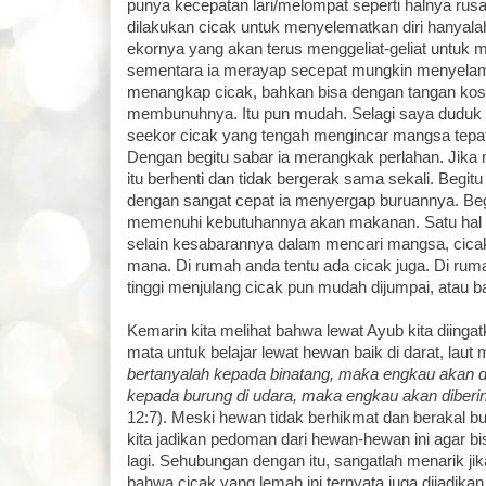
punya kecepatan lari/melompat seperti halnya rus
dilakukan cicak untuk menyelematkan diri hanya
ekornya yang akan terus menggeliat-geliat untuk
sementara ia merayap secepat mungkin menyelam
menangkap cicak, bahkan bisa dengan tangan koso
membunuhnya. Itu pun mudah. Selagi saya duduk b
seekor cicak yang tengah mengincar mangsa tepat 
Dengan begitu sabar ia merangkak perlahan. Jika 
itu berhenti dan tidak bergerak sama sekali. Begi
dengan sangat cepat ia menyergap buruannya. Beg
memenuhi kebutuhannya akan makanan. Satu hal 
selain kesabarannya dalam mencari mangsa, cica
mana. Di rumah anda tentu ada cicak juga. Di r
tinggi menjulang cicak pun mudah dijumpai, atau ba
Kemarin kita melihat bahwa lewat Ayub kita diinga
mata untuk belajar lewat hewan baik di darat, lau
bertanyalah kepada binatang, maka engkau akan d
kepada burung di udara, maka engkau akan diberi
12:7). Meski hewan tidak berhikmat dan berakal bu
kita jadikan pedoman dari hewan-hewan ini agar bi
lagi. Sehubungan dengan itu, sangatlah menarik ji
bahwa cicak yang lemah ini ternyata juga dijadika