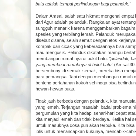
batu adalah tempat perlindungan bagi pelanduk."
Dalam Amsal, salah satu hikmat mengenai empat 
dari Agur adalah pelanduk. Rangkaian ayat tentang
sungguh menarik karena menggambarkan bagaim
spesies yang terbilang lemah. Pelanduk merupak
disebut disana, selain semut dengan etos kerjanya 
kompak dan cicak yang keberadaannya bisa sampa
mau mengusik. Pelanduk dikatakan mampu bertah
membangun rumahnya di bukit batu.
"pelanduk, ba
yang membuat rumahnya di bukit batu"
(Amsal 30:
bersembunyi di semak-semak, mereka bisa menjadi 
para pemangsa. Tapi dengan membangun rumah di
benteng pertahanan kokoh sehingga bisa berlindung
hewan-hewan buas.
Tidak jauh berbeda dengan pelanduk, kita manus
yang lemah. Terjangan masalah, badai problema h
pergumulan yang kita hadapi sehari-hari cepat at
kita menjadi lemah dan tidak berdaya. Ketika hal sepe
untuk masuknya dosa pun akan terbuka. Kita bisa 
iblis untuk menancapkan kukunya, mencabik-cabi