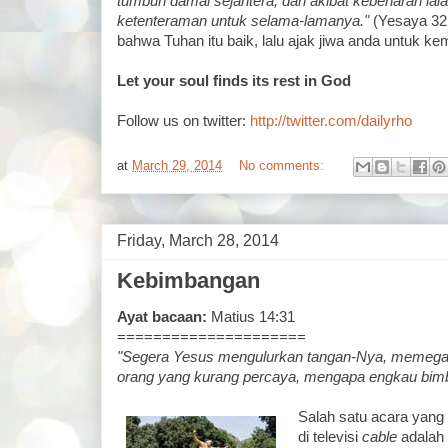
tumbuh damai sejahtera, dan akibat kebenaran ial
ketenteraman untuk selama-lamanya."
(Yesaya 32:
bahwa Tuhan itu baik, lalu ajak jiwa anda untuk ke
Let your soul finds its rest in God
Follow us on twitter:
http://twitter.com/dailyrho
at
March 29, 2014
No comments:
Friday, March 28, 2014
Kebimbangan
Ayat bacaan:
Matius 14:31
=====================
"Segera Yesus mengulurkan tangan-Nya, memegang
orang yang kurang percaya, mengapa engkau bim
Salah satu acara yang
di televisi
cable
adalah