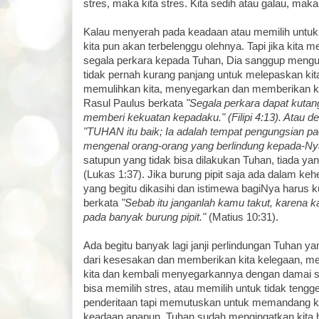
stres, maka kita stres. Kita sedih atau galau, maka
Kalau menyerah pada keadaan atau memilih untuk 
kita pun akan terbelenggu olehnya. Tapi jika kita
segala perkara kepada Tuhan, Dia sanggup mengu
tidak pernah kurang panjang untuk melepaskan kit
memulihkan kita, menyegarkan dan memberikan ke
Rasul Paulus berkata
"Segala perkara dapat kutan
memberi kekuatan kepadaku." (Filipi 4:13). Atau 
"TUHAN itu baik; Ia adalah tempat pengungsian p
mengenal orang-orang yang berlindung kepada-Ny
satupun yang tidak bisa dilakukan Tuhan, tiada ya
(Lukas 1:37). Jika burung pipit saja ada dalam k
yang begitu dikasihi dan istimewa bagiNya harus 
berkata
"Sebab itu janganlah kamu takut, karena k
pada banyak burung pipit."
(Matius 10:31).
Ada begitu banyak lagi janji perlindungan Tuhan y
dari kesesakan dan memberikan kita kelegaan, me
kita dan kembali menyegarkannya dengan damai su
bisa memilih stres, atau memilih untuk tidak ten
penderitaan tapi memutuskan untuk memandang 
keadaan apapun. Tuhan sudah mengingatkan kita 