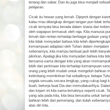
tenang dan sabar. Dan itu juga bisa menjadi sebuah 
pelajaran.
Cicak itu hewan yang lemah. Dijepret dengan karet
kalau mau ditangkap dengan tangan pun tidak terlalu
cicak ternyata bisa berada dalam istana dan keber
oleh siapapun termasuk oleh raja. Kita manusia 
lemah dan rentan terhadap berbagai godaan yang b
kita tidak menyadari bahwa kita telah diperlengkapi
kemampuan adaptasi oleh Tuhan dalam menjalani 
sebenarnya, kita mampu berbuat jauh lebih banyak 
pikirkan. Apalagi jika kita menyadari bahwa kita ti
bersama-sama dengan kita yang akan memampuka
lebih dari perkiraan kita terhadap kemampuan send
orang yang lebih mudah untuk mengeluh bahkan m
ketimbang memikirkan hal sebaliknya: betapa Tuh
segala sesuatu secara lengkap, yang cukup bagi k
buah, bekerja buat Dia dan memuliakanNya. Dalam
dan kejam ini kita sama lemahnya seperti cicak. T
yang ada pada kita, kita bisa berusaha untuk tamp
bahkan lebih dari pemenang, dan itulah sebenarny
atas diri kita.