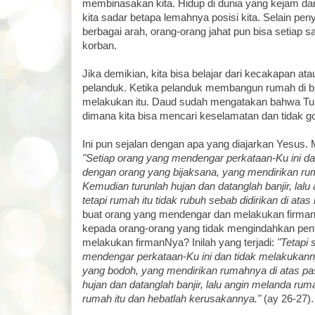
membinasakan kita. Hidup di dunia yang kejam d
kita sadar betapa lemahnya posisi kita. Selain pen
berbagai arah, orang-orang jahat pun bisa setiap 
korban.
Jika demikian, kita bisa belajar dari kecakapan at
pelanduk. Ketika pelanduk membangun rumah di buki
melakukan itu. Daud sudah mengatakan bahwa Tu
dimana kita bisa mencari keselamatan dan tidak g
Ini pun sejalan dengan apa yang diajarkan Yesus. 
"Setiap orang yang mendengar perkataan-Ku ini d
dengan orang yang bijaksana, yang mendirikan rum
Kemudian turunlah hujan dan datanglah banjir, lalu
tetapi rumah itu tidak rubuh sebab didirikan di atas 
buat orang yang mendengar dan melakukan firma
kepada orang-orang yang tidak mengindahkan pe
melakukan firmanNya? Inilah yang terjadi:
"Tetapi 
mendengar perkataan-Ku ini dan tidak melakukann
yang bodoh, yang mendirikan rumahnya di atas pas
hujan dan datanglah banjir, lalu angin melanda rum
rumah itu dan hebatlah kerusakannya."
(ay 26-27).