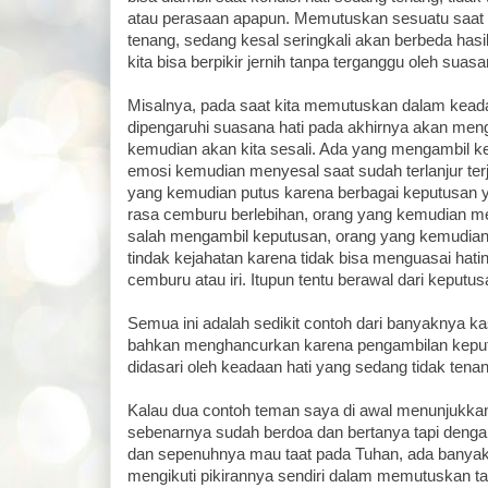
atau perasaan apapun. Memutuskan sesuatu saat h
tenang, sedang kesal seringkali akan berbeda has
kita bisa berpikir jernih tanpa terganggu oleh suasa
Misalnya, pada saat kita memutuskan dalam kead
dipengaruhi suasana hati pada akhirnya akan meng
kemudian akan kita sesali. Ada yang mengambil k
emosi kemudian menyesal saat sudah terlanjur te
yang kemudian putus karena berbagai keputusan ya
rasa cemburu berlebihan, orang yang kemudian m
salah mengambil keputusan, orang yang kemudian 
tindak kejahatan karena tidak bisa menguasai hatin
cemburu atau iri. Itupun tentu berawal dari keputusa
Semua ini adalah sedikit contoh dari banyaknya k
bahkan menghancurkan karena pengambilan kepu
didasari oleh keadaan hati yang sedang tidak tenang
Kalau dua contoh teman saya di awal menunjukk
sebenarnya sudah berdoa dan bertanya tapi dengan h
dan sepenuhnya mau taat pada Tuhan, ada banyak
mengikuti pikirannya sendiri dalam memutuskan ta