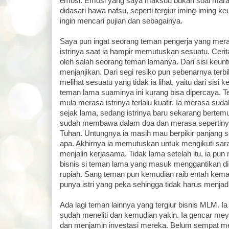
emosi. Emosi yang saya maksud bukan soal mara
didasari hawa nafsu, seperti tergiur iming-iming ke
ingin mencari pujian dan sebagainya.
Saya pun ingat seorang teman pengerja yang mera
istrinya saat ia hampir memutuskan sesuatu. Cerit
oleh salah seorang teman lamanya. Dari sisi keuntu
menjanjikan. Dari segi resiko pun sebenarnya terbila
melihat sesuatu yang tidak ia lihat, yaitu dari sisi 
teman lama suaminya ini kurang bisa dipercaya. T
mula merasa istrinya terlalu kuatir. Ia merasa s
sejak lama, sedang istrinya baru sekarang bertem
sudah membawa dalam doa dan merasa sepertinya i
Tuhan. Untungnya ia masih mau berpikir panjang
apa. Akhirnya ia memutuskan untuk mengikuti saran
menjalin kerjasama. Tidak lama setelah itu, ia p
bisnis si teman lama yang masuk menggantikan diri
rupiah. Sang teman pun kemudian raib entah kema
punya istri yang peka sehingga tidak harus menjad
Ada lagi teman lainnya yang tergiur bisnis MLM. 
sudah meneliti dan kemudian yakin. Ia gencar m
dan menjamin investasi mereka. Belum sempat 