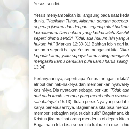
Yesus sendiri.
Yesus menyampaikan itu langsung pada saat ked
dunia.
"Kasihilah Tuhan, Allahmu, dengan segenap
segenap jiwamu dan dengan segenap akal budimu
kekuatanmu. Dan hukum yang kedua ialah: Kasih
seperti dirimu sendiri. Tidak ada hukum lain yang 
hukum ini."
(Markus 12:30-31) Bahkan lebih dari itu
sesama seperti halnya Yesus mengasihi kita.
"Aku
kepada kamu, yaitu supaya kamu saling mengasihi
mengasihi kamu demikian pula kamu harus saling 
13:34).
Pertanyaannya, seperti apa Yesus mengasihi kit
atribut dan hak-hakNya dan memberikan nyawaNya
kasihNya Dia nyatakan sebagai berikut:
"Tidak ada
dari pada kasih seorang yang memberikan nyawan
sahabatnya"
(15:13). Itulah persisNya yang sudah
karya penebusanNya. Bagaimana kita bisa mencapai
memberi sebagian saja sudah sulit? Bagaimana ki
Kristus jika melihat orang menderita di depan kita 
Bagaimana kita bisa seperti itu kalau kita masih 