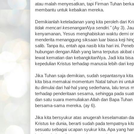
atau malah menyesatkan, tapi Firman Tuhan berkat
membantu untuk kebaikan mereka.
Demikianlah keteladanan yang kita peroleh dari Kr
tidak mencari kesenanganNya sendiri."
(Ay 3). Jau
kenyamanan, Yesus menghabiskan waktu demi orang
menderita menanggung siksaan luar biasa keji hing
salib. Tanpa itu, entah apa nasib kita hari ini. Pe
hubungan dengan Allah yang lama terputus akibat d
lewat kematian dan kebangkitanNya. Jadi kita bisa
kepedulian Kristus terhadap manusia lebih dari kep
Jika Tuhan saja demikian, sudah sepantasnya kita
kita bisa memakai momentum Natal tahun ini untuk
itu dimulai dari hal-hal yang sederhana, lalu terus 
terhadap penderitaan sesama, sehingga pada suatu k
dan satu suara memuliakan Allah dan Bapa Tuhan k
bersama-sama mereka. (ay 6).
Jika kita bersyukur atas anugerah keselamatan dar
Kristus ke dunia, berarti sudah pada tempatnya kit
sesuatu sebagai ucapan syukur kita. Apa yang har