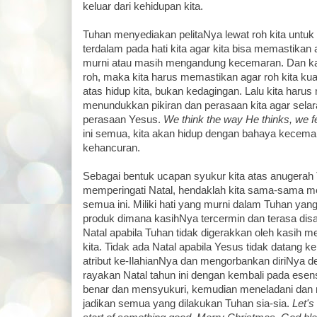
keluar dari kehidupan kita.
Tuhan menyediakan pelitaNya lewat roh kita untuk m
terdalam pada hati kita agar kita bisa memastikan 
murni atau masih mengandung kecemaran. Dan kar
roh, maka kita harus memastikan agar roh kita k
atas hidup kita, bukan kedagingan. Lalu kita haru
menundukkan pikiran dan perasaan kita agar selar
perasaan Yesus.
We think the way He thinks, we f
ini semua, kita akan hidup dengan bahaya kecem
kehancuran.
Sebagai bentuk ucapan syukur kita atas anugerah
memperingati Natal, hendaklah kita sama-sama 
semua ini. Miliki hati yang murni dalam Tuhan ya
produk dimana kasihNya tercermin dan terasa dis
Natal apabila Tuhan tidak digerakkan oleh kasih
kita. Tidak ada Natal apabila Yesus tidak datang 
atribut ke-IlahianNya dan mengorbankan diriNya d
rayakan Natal tahun ini dengan kembali pada esen
benar dan mensyukuri, kemudian meneladani dan 
jadikan semua yang dilakukan Tuhan sia-sia.
Let's