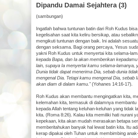
Dipandu Damai Sejahtera (3)
(sambungan)
Ingatlah bahwa tuntunan batin dari Roh Kudus bi
kegelisahan saat kita keliru bersikap, atau sebalik
mengikuti tuntunan dengan baik. Ini adalah sesuatu
dengan seksama. Bagi orang percaya, Yesus sud
yakni Roh Kudus untuk menyertai kita selama-la
kepada Bapa, dan Ia akan memberikan kepadamu
lain, supaya Ia menyertai kamu selama-lamanya, 
Dunia tidak dapat menerima Dia, sebab dunia tidak
mengenal Dia. Tetapi kamu mengenal Dia, sebab 
akan diam di dalam kamu."
(Yohanes 14:16-17).
Roh Kudus akan membantu mengingatkan kita, me
kelemahan kita, termasuk di dalamnya membantu
kepada Allah tentang keluhan-keluhan yang tidak la
kita. (Roma 8:26). Kalau kita memiliki hati nurani 
kepekaan, kita akan mudah merasakan betapa se
memberitahukan banyak hal lewat batin kita. Itu ad
kerap dipakai oleh Tuhan untuk membimbing ana