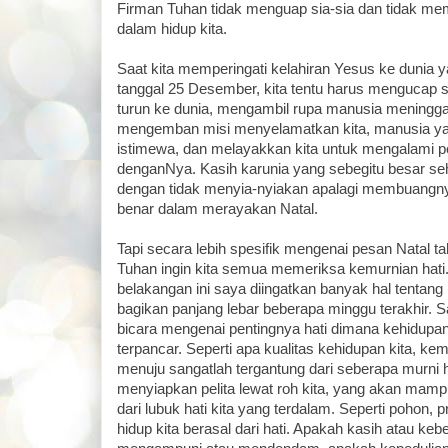
Firman Tuhan tidak menguap sia-sia dan tidak 
dalam hidup kita.
Saat kita memperingati kelahiran Yesus ke dunia 
tanggal 25 Desember, kita tentu harus mengucap 
turun ke dunia, mengambil rupa manusia meningg
mengemban misi menyelamatkan kita, manusia ya
istimewa, dan melayakkan kita untuk mengalami 
denganNya. Kasih karunia yang sebegitu besar seh
dengan tidak menyia-nyiakan apalagi membuangnya
benar dalam merayakan Natal.
Tapi secara lebih spesifik mengenai pesan Natal ta
Tuhan ingin kita semua memeriksa kemurnian hati
belakangan ini saya diingatkan banyak hal tentang 
bagikan panjang lebar beberapa minggu terakhir. 
bicara mengenai pentingnya hati dimana kehidupa
terpancar. Seperti apa kualitas kehidupan kita, ke
menuju sangatlah tergantung dari seberapa murni h
menyiapkan pelita lewat roh kita, yang akan mampu
dari lubuk hati kita yang terdalam. Seperti pohon, 
hidup kita berasal dari hati. Apakah kasih atau ke