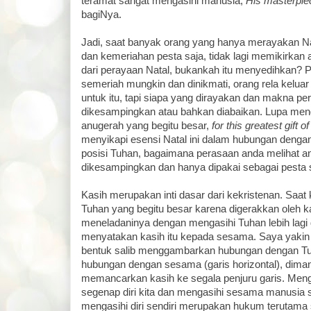
teramat sangat mengasihi manusia,
His masterpie
bagiNya.
Jadi, saat banyak orang yang hanya merayakan Na
dan kemeriahan pesta saja, tidak lagi memikirkan
dari perayaan Natal, bukankah itu menyedihkan? P
semeriah mungkin dan dinikmati, orang rela kelua
untuk itu, tapi siapa yang dirayakan dan makna pe
dikesampingkan atau bahkan diabaikan. Lupa me
anugerah yang begitu besar,
for this greatest gift of 
menyikapi esensi Natal ini dalam hubungan denga
posisi Tuhan, bagaimana perasaan anda melihat a
dikesampingkan dan hanya dipakai sebagai pesta
Kasih merupakan inti dasar dari kekristenan. Saat
Tuhan yang begitu besar karena digerakkan oleh k
meneladaninya dengan mengasihi Tuhan lebih lagi da
menyatakan kasih itu kepada sesama. Saya yakin
bentuk salib menggambarkan hubungan dengan Tuha
hubungan dengan sesama (garis horizontal), dima
memancarkan kasih ke segala penjuru garis. Meng
segenap diri kita dan mengasihi sesama manusia se
mengasihi diri sendiri merupakan hukum terutama 