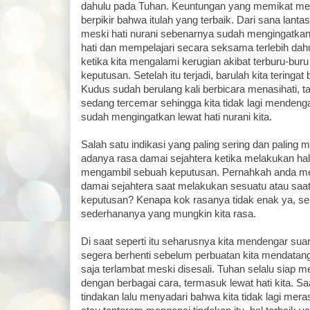
dahulu pada Tuhan. Keuntungan yang memikat memb
berpikir bahwa itulah yang terbaik. Dari sana lant
meski hati nurani sebenarnya sudah mengingatkan a
hati dan mempelajari secara seksama terlebih dah
ketika kita mengalami kerugian akibat terburu-bu
keputusan. Setelah itu terjadi, barulah kita terin
Kudus sudah berulang kali berbicara menasihati, tap
sedang tercemar sehingga kita tidak lagi mendeng
sudah mengingatkan lewat hati nurani kita.
Salah satu indikasi yang paling sering dan paling 
adanya rasa damai sejahtera ketika melakukan hal y
mengambil sebuah keputusan. Pernahkah anda me
damai sejahtera saat melakukan sesuatu atau sa
keputusan? Kenapa kok rasanya tidak enak ya, sepe
sederhananya yang mungkin kita rasa.
Di saat seperti itu seharusnya kita mendengar suar
segera berhenti sebelum perbuatan kita mendatan
saja terlambat meski disesali. Tuhan selalu siap 
dengan berbagai cara, termasuk lewat hati kita. S
tindakan lalu menyadari bahwa kita tidak lagi mer