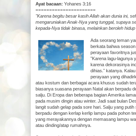
Ayat bacaan:
Yohanes 3:16
======================
"Karena begitu besar kasih Allah akan dunia ini, se
mengaruniakan Anak-Nya yang tunggal, supaya se
kepada-Nya tidak binasa, melainkan beroleh hidup 
Ada seorang teman yan
berkata bahwa season
perayaan favoritnya ju
"Karena lagu-lagunya 
karena dekorasinya in
dihias." katanya. Kalau
perayaan yang dihadirk
atau kostum dan berbagai acara khusus sudah tera
biasanya suasana perayaan Natal akan berpadu de
salju. Di Eropa dan beberapa bagian Amerika lama
pada musim dingin atau winter. Jadi saat bulan D
langit sudah gelap pada sore hari. Salju yang putih 
berpadu dengan kerlap kerlip lampu pada pohon t
yang merayakannya dengan memasang lampu war
atau dinding/atap rumahnya.