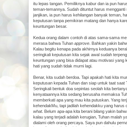
itu lepas tangan. Pemiliknya kabur dan ia pun har
teman-temannya. Sudah dituntut harus mengganti 
janjikan, ia pun harus kehilangan banyak teman, 
keputusan tanpa pemikiran matang dan hanya kare
keuntungan besar.
Kedua orang dalam contoh di atas sama-sama me
merasa bahwa Tuhan
approve
. Bahkan yakin bahwa
Kalau begitu kenapa pada akhirnya keduanya berak
seringkali keputusan kita sejak awal sudah terpeng
keuntungan yang bisa didapat atau motivasi yang ke
hati yang sudah tidak murni lagi.
Benar, kita sudah berdoa. Tapi apakah hati kita m
keputusan kepada Tuhan dan siap untuk taat saat 
Seringkali bentuk doa sepintas seolah kita bertan
kenyataannya kita sedang berusaha memaksa Tuh
memberkati apa yang mau kita putuskan. Yang terj
kehendakMu, tapi jadilah kehendakku yang harus 
what
. Belum apa-apa kita berani bilang yakin bahwa
kalau yang terjadi adalah kerugian, Tuhan malah y
dialami oleh orang percaya. Saya pun dahulu perna