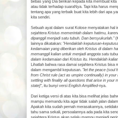
bebas yang Dia berikan kepada kita membuat kita 
atau tidak terhadap suaraNya. Tapi kita harus me
tentang apa yang terbaik buat kita lebih dari apa yan
kita sendiri.
Sebuah ayat dalam surat Kolose menyatakan hal in
sejahtera Kristus memerintah dalam hatimu, karena
dipanggil menjadi satu tubuh. Dan bersyukurlah."
(
lainnya dikatakan:
"Hendaklah keputusan-keputusa
kedamaian yang diberikan oleh Kristus di dalam ha
memanggil kalian untuk menjadi anggota satu tubu
dalam kedamaian dari Kristus itu. Hendaklah kalian
Lihatlah bahwa rasa damai sejahtera Kristus bisa 
dalam mengambil keputusan.
"let the peace (sou
from Christ rule (act as umpire continually) in your
settling with finality all questions that arise in your
state]"
, itu bunyi versi
English Amplified
-nya.
Dari ketiga versi di atas kita bisa melihat jelas ba
mampu memandu kita agar tidak salah jalan dala
Apakah kita sudah pernah merasakannya, setidakn
tahu sama sekali, persoalannya ada pada kita send
sejahtera Kristus akan selalu mampu menjadi per