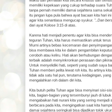
waktu dan perhatian kita secara khusus dan serius.
memiliki kepekaan yang cukup terhadap suara Tu
tanpa pernah memiliki damai sejahtera sama sekali d
itu jangan lupa pula bahwa ayat bacaan kita hari in
agar kita senantiasa mengucap syukur.
"..Dan bers
dari ayat Kolose 3:15 di atas.
Karena hati menjadi penentu agar kita bisa mende
teguran Tuhan, kita harus memastikan untuk terus 
Murni artinya bebas kecemaran dan penyimpangan,
bisa membawa kita ke dalam pengambilan keputu
ceroboh atau keliru. Hati akan berhubungan denga
terbaik adalah menyinkronkan perasaan dan pikiran
Untuk menyelidiki hati, seperti yang sudah saya 
Tuhan memberi pelita lewat roh kita. Itu artinya k
tidak ada satu hal pun, terutama kedagingan, yang
mengalahkan roh dalam diri kita.
Kita butuh pelita Tuhan agar bisa menyinari sisi-sis
kita, bagian-bagian yang tersembunyi jauh di lubuk h
mengabaikan hati nurani kita yang sering menjadi
berbicara pada kita, mengingatkan saat kita hampi
damai sejahtera seringkali bisa dijadikan tolok uku