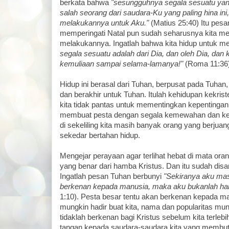
berkata bahwa
"sesungguhnya segala sesuatu ya
salah seorang dari saudara-Ku yang paling hina ini
melakukannya untuk Aku."
(Matius 25:40) Itu pesa
memperingati Natal pun sudah seharusnya kita me
melakukannya. Ingatlah bahwa kita hidup untuk m
segala sesuatu adalah dari Dia, dan oleh Dia, dan 
kemuliaan sampai selama-lamanya!"
(Roma 11:36)
Hidup ini berasal dari Tuhan, berpusat pada Tuha
dan berakhir untuk Tuhan. Itulah kehidupan kekriste
kita tidak pantas untuk mementingkan kepentingan d
membuat pesta dengan segala kemewahan dan k
di sekeliling kita masih banyak orang yang berjuan
sekedar bertahan hidup.
Mengejar perayaan agar terlihat hebat di mata or
yang benar dari hamba Kristus. Dan itu sudah dis
Ingatlah pesan Tuhan berbunyi
"Sekiranya aku m
berkenan kepada manusia, maka aku bukanlah ham
1:10). Pesta besar tentu akan berkenan kepada ma
mungkin hadir buat kita, nama dan popularitas mung
tidaklah berkenan bagi Kristus sebelum kita terleb
tangan kepada saudara-saudara kita yang membu