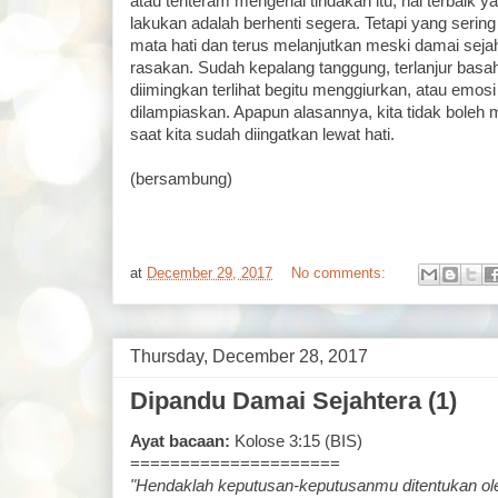
atau tenteram mengenai tindakan itu, hal terbaik y
lakukan adalah berhenti segera. Tetapi yang sering
mata hati dan terus melanjutkan meski damai sejaht
rasakan. Sudah kepalang tanggung, terlanjur basa
diimingkan terlihat begitu menggiurkan, atau emos
dilampiaskan. Apapun alasannya, kita tidak boleh
saat kita sudah diingatkan lewat hati.
(bersambung)
at
December 29, 2017
No comments:
Thursday, December 28, 2017
Dipandu Damai Sejahtera (1)
Ayat bacaan:
Kolose 3:15 (BIS)
=====================
"Hendaklah keputusan-keputusanmu ditentukan o