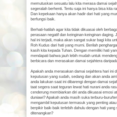
memutuskan sesuatu lalu kita merasa damai sejaht
segeralah berhenti. Tentu saja ini hanya bisa kita r
Dan kepekaan hanya akan hadir dari hati yang mur
berfungsi baik.
Berhati-hatilah agar kita tidak dikuasai oleh berba
perasaan negatif dan keinginan-keinginan daging. 
hal ini terjadi, maka akan sangat sukar bagi kita
Roh Kudus dari hati yang murni. Berilah pengharg
kasih kita kepada Tuhan. Dengan memiliki hati ya
mendapati bahwa jauh lebih mudah untuk mendeng
berbicara dan merasakan damai sejahtera daripad
Apakah anda merasakan damai sejahtera hari ini 
keputusan yang sudah, sedang dan akan anda amb
anda lakukan saat ini dibarengi dengan damai sej
taat segera saat teguran lewat hati nurani anda r
cenderung membiarkan diri anda dikuasai emosi at
duniawi? Apakah anda masih suka terburu-buru/ter
mengambil keputusan termasuk yang penting ata
berpikir baik-baik terlebih dahulu dengan hati yang
ditenangkan?