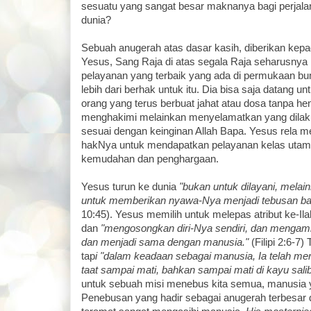
sesuatu yang sangat besar maknanya bagi perjala
dunia?
Sebuah anugerah atas dasar kasih, diberikan kepad
Yesus, Sang Raja di atas segala Raja seharusnya
pelayanan yang terbaik yang ada di permukaan bum
lebih dari berhak untuk itu. Dia bisa saja datang 
orang yang terus berbuat jahat atau dosa tanpa hen
menghakimi melainkan menyelamatkan yang dilak
sesuai dengan keinginan Allah Bapa. Yesus rela
hakNya untuk mendapatkan pelayanan kelas utam
kemudahan dan penghargaan.
Yesus turun ke dunia
"bukan untuk dilayani, melai
untuk memberikan nyawa-Nya menjadi tebusan bag
10:45). Yesus memilih untuk melepas atribut ke-Il
dan
"mengosongkan diri-Nya sendiri, dan mengamb
dan menjadi sama dengan manusia."
(Filipi 2:6-7)
tap
i "dalam keadaan sebagai manusia, Ia telah me
taat sampai mati, bahkan sampai mati di kayu salib
untuk sebuah misi menebus kita semua, manusia 
Penebusan yang hadir sebagai anugerah terbesar 