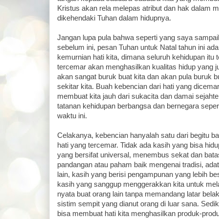
Kristus akan rela melepas atribut dan hak dalam 
dikehendaki Tuhan dalam hidupnya.
Jangan lupa pula bahwa seperti yang saya sampa
sebelum ini, pesan Tuhan untuk Natal tahun ini ada
kemurnian hati kita, dimana seluruh kehidupan itu 
tercemar akan menghasilkan kualitas hidup yang j
akan sangat buruk buat kita dan akan pula buruk b
sekitar kita. Buah kebencian dari hati yang dicema
membuat kita jauh dari sukacita dan damai sejahte
tatanan kehidupan berbangsa dan bernegara seperti
waktu ini.
Celakanya, kebencian hanyalah satu dari begitu b
hati yang tercemar. Tidak ada kasih yang bisa hidu
yang bersifat universal, menembus sekat dan batas
pandangan atau paham baik mengenai tradisi, adat
lain, kasih yang berisi pengampunan yang lebih bes
kasih yang sanggup menggerakkan kita untuk me
nyata buat orang lain tanpa memandang latar bela
sistim sempit yang dianut orang di luar sana. Sed
bisa membuat hati kita menghasilkan produk-prod