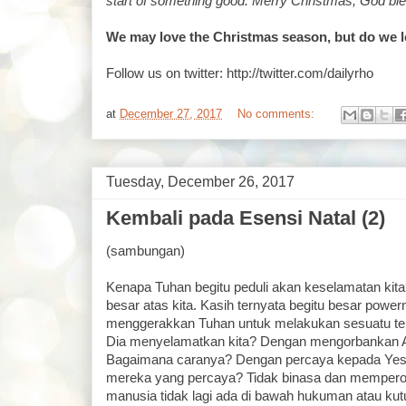
start of something good. Merry Christmas, God bl
We may love the Christmas season, but do we 
Follow us on twitter: http://twitter.com/dailyrho
at
December 27, 2017
No comments:
Tuesday, December 26, 2017
Kembali pada Esensi Natal (2)
(sambungan)
Kenapa Tuhan begitu peduli akan keselamatan kit
besar atas kita. Kasih ternyata begitu besar po
menggerakkan Tuhan untuk melakukan sesuatu ter
Dia menyelamatkan kita? Dengan mengorbankan A
Bagaimana caranya? Dengan percaya kepada Yesu
mereka yang percaya? Tidak binasa dan memperol
manusia tidak lagi ada di bawah hukuman atau kut