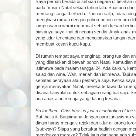
Saya pernah berada di sebuah negara di belahan u
pada musim Natal sekian tahun lalu. Suasana d
memang sangat berbeda. Paduan salju, udara ding
menghiasi rumah dengan pohon-pohon cemara did
lampu warna warni membuat sebuah kesan berbe
biasanya saya lihat di negara sendiri. Anak-anak 
yang tidur terlentang dan mengibaskan tangan dan 
membuat kesan kupu-kupu.
Di rumah tempat saya menginap, orang tua dan ana
yang diletakkan di bawah pohon Natal. Kemudia
istimewa pada malam tanggal 24. Ada kalkun, ken
salad dan wine. Wah, meriah dan istimewa. Tapi 
sebatas perayaan atau pestanya saja. Ketika saya
gereja merayakan Natal, mereka tertawa dan men
disana hanyalah untuk sebagian orang tua saja. Se
ada anak atau remaja yang datang kesana.
So for them, Christmas is just a celebration of the s
But that's it. Bagaimana dengan para tunawisma y
dingin harus mengais rejeki dan tidur di lorong-lor
(
subway
)? Siapa yang bertukar hadiah dengan mer
mendoakan mereka? Tidak jauh dari sana ada su