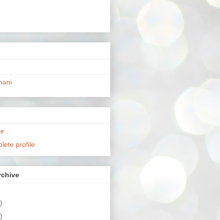
hani
r
ete profile
chive
)
)