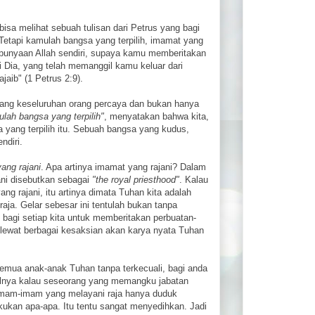
 bisa melihat sebuah tulisan dari Petrus yang bagi
"Tetapi kamulah bangsa yang terpilih, imamat yang
epunyaan Allah sendiri, supaya kamu memberitakan
i Dia, yang telah memanggil kamu keluar dari
aib" (1 Petrus 2:9).
tang keseluruhan orang percaya dan bukan hanya
lah bangsa yang terpilih"
, menyatakan bahwa kita,
yang terpilih itu. Sebuah bangsa yang kudus,
ndiri.
ang rajani
. Apa artinya imamat yang rajani? Dalam
ni disebutkan sebagai
"the royal priesthood"
. Kalau
ng rajani, itu artinya dimata Tuhan kita adalah
ja. Gelar sebesar ini tentulah bukan tanpa
bagi setiap kita untuk memberitakan perbuatan-
 lewat berbagai kesaksian akan karya nyata Tuhan
semua anak-anak Tuhan tanpa terkecuali, bagi anda
lnya kalau seseorang yang memangku jabatan
as imam-imam yang melayani raja hanya duduk
ukan apa-apa. Itu tentu sangat menyedihkan. Jadi