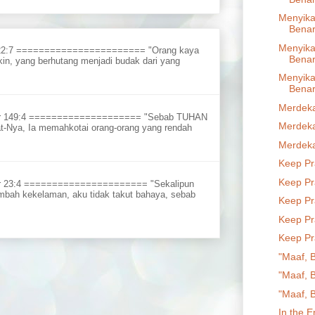
Menyik
Benar
Menyik
 22:7 ======================= "Orang kaya
Benar
in, yang berhutang menjadi budak dari yang
Menyik
Benar
Merdeka
ur 149:4 ==================== "Sebab TUHAN
Merdeka
t-Nya, Ia memahkotai orang-orang yang rendah
Merdeka
Keep Pr
Keep Pr
r 23:4 ====================== "Sekalipun
embah kekelaman, aku tidak takut bahaya, sebab
Keep Pr
Keep Pr
Keep Pr
"Maaf, 
"Maaf, 
"Maaf, 
In the E