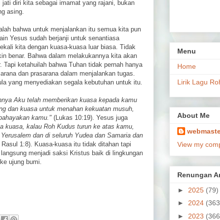
jati diri kita sebagai imamat yang rajani, bukan
ng asing.
adalah bahwa untuk menjalankan itu semua kita pun
ain Yesus sudah berjanji untuk senantiasa
ekali kita dengan kuasa-kuasa luar biasa. Tidak
Menu
kin benar. Bahwa dalam melakukannya kita akan
. Tapi ketahuilah bahwa Tuhan tidak pernah hanya
Home
arana dan prasarana dalam menjalankan tugas.
Lirik Lagu Ro
ula yang menyediakan segala kebutuhan untuk itu.
nya Aku telah memberikan kuasa kepada kamu
king dan kuasa untuk menahan kekuatan musuh,
About Me
mbahayakan kamu."
(Lukas 10:19). Yesus juga
a kuasa, kalau Roh Kudus turun ke atas kamu,
webmaste
 Yerusalem dan di seluruh Yudea dan Samaria dan
Rasul 1:8). Kuasa-kuasa itu tidak ditahan tapi
View my compl
langsung menjadi saksi Kristus baik di lingkungan
ke ujung bumi.
Renungan Ar
►
2025
(79)
►
2024
(363
►
2023
(366