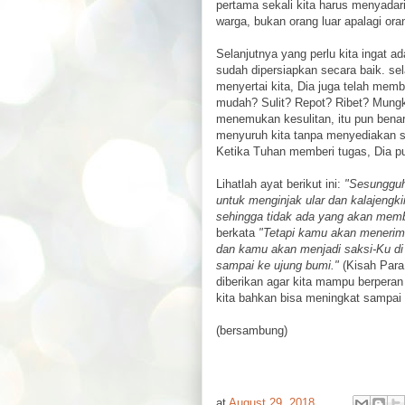
pertama sekali kita harus menyadari 
warga, bukan orang luar apalagi ora
Selanjutnya yang perlu kita ingat 
sudah dipersiapkan secara baik. sel
menyertai kita, Dia juga telah memb
mudah? Sulit? Repot? Ribet? Mung
menemukan kesulitan, itu pun benar
menyuruh kita tanpa menyediakan s
Ketika Tuhan memberi tugas, Dia p
Lihatlah ayat berikut ini:
"Sesungguh
untuk menginjak ular dan kalajeng
sehingga tidak ada yang akan me
berkata
"Tetapi kamu akan menerim
dan kamu akan menjadi saksi-Ku di
sampai ke ujung bumi."
(Kisah Para 
diberikan agar kita mampu berperan 
kita bahkan bisa meningkat sampai 
(bersambung)
at
August 29, 2018