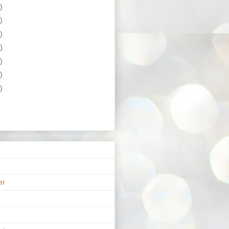
)
)
)
)
)
)
)
er
n