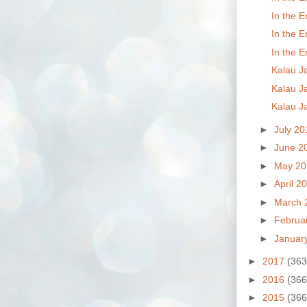
In the E
In the E
In the E
Kalau Ja
Kalau Ja
Kalau Ja
►
July 2
►
June 2
►
May 2
►
April 2
►
March 
►
Februa
►
Januar
►
2017
(363
►
2016
(366
►
2015
(366