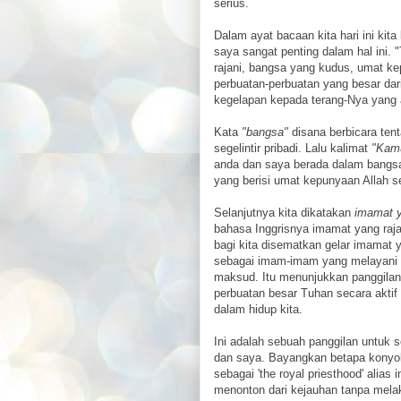
serius.
Dalam ayat bacaan kita hari ini kita
saya sangat penting dalam hal ini. 
rajani, bangsa yang kudus, umat k
perbuatan-perbuatan yang besar dar
kegelapan kepada terang-Nya yang aj
Kata
"bangsa"
disana berbicara ten
segelintir pribadi. Lalu kalimat
"Kamu
anda dan saya berada dalam bangsa 
yang berisi umat kepunyaan Allah se
Selanjutnya kita dikatakan
imamat y
bahasa Inggrisnya imamat yang raja
bagi kita disematkan gelar imamat ya
sebagai imam-imam yang melayani ra
maksud. Itu menunjukkan panggilan 
perbuatan besar Tuhan secara aktif
dalam hidup kita.
Ini adalah sebuah panggilan untuk 
dan saya. Bayangkan betapa konyo
sebagai 'the royal priesthood' ali
menonton dari kejauhan tanpa melak