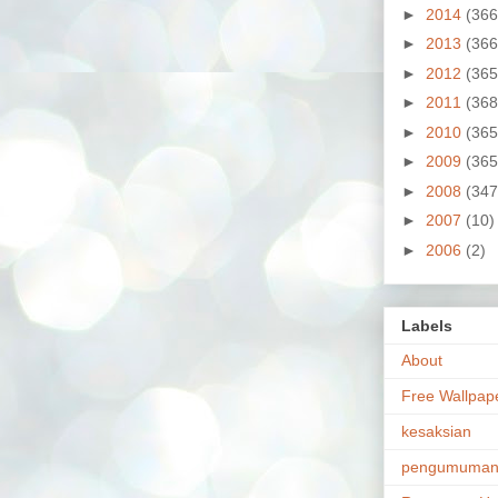
►
2014
(366
►
2013
(366
►
2012
(365
►
2011
(368
►
2010
(365
►
2009
(365
►
2008
(347
►
2007
(10)
►
2006
(2)
Labels
About
Free Wallpap
kesaksian
pengumuma