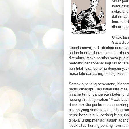
sibuk jadi
komunikas
sekretari
dalam kan
baru kali 
diatur se
Untuk bis
Saya dice
keperluannya, KTP ditahan di depan
sudah buat janji atau belum, kalau 
ditembus, maka barulah saya pun b
memang benar-benar lagi sibuk? Ras
pun tidak bisa bertemu dengannya, 
masa lalu dan saling berbagi kisah 
Semakin penting seseorang, biasan
harus dihadapi. Dan kalau kita masuk
bisa bertemu. Jangankan ketemu, di
hubungi, maka jawaban "Maaf, bapa
diberikan. Jangankan orang penting
alasan yang sama kalau sedang mal
benar-benar sibuk, sedang lelah, ti
dipakai untuk menjadi alasan agar 
'tidak' atau 'kurang penting.' Semu