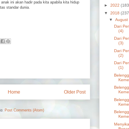
nak ini akan hadir pada kita apabila kita hidup
►
2022
(183
tas standar dunia.
▼
2018
(237
▼
August
Dari Pe
(4)
Dari Pe
(3)
Dari Pe
(2)
Dari Pe
(1)
Belengg
Kemer
Belengg
Home
Older Post
Kemer
Belengg
Kemer
to:
Post Comments (Atom)
Belengg
Kemer
Menyik
Benar