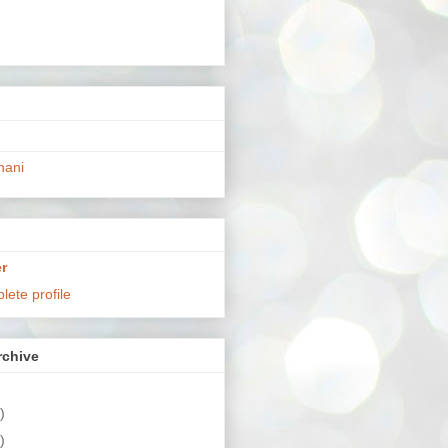
hani
r
ete profile
chive
)
)