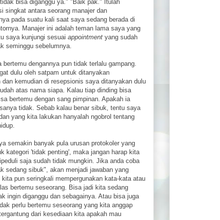
 tidak bisa diganggu ya." "Baik pak." Itulah
i singkat antara seorang manajer dan
snya pada suatu kali saat saya sedang berada di
tornya. Manajer ini adalah teman lama saya yang
itu saya kunjungi sesuai
appointment
yang sudah
jak seminggu sebelumnya.
a bertemu dengannya pun tidak terlalu gampang.
gat dulu oleh satpam untuk ditanyakan
 dan kemudian di resepsionis saya ditanyakan dulu
sudah atas nama siapa. Kalau tiap dinding bisa
isa bertemu dengan sang pimpinan. Apakah ia
anya tidak. Sebab kalau benar sibuk, tentu saya
dan yang kita lakukan hanyalah ngobrol tentang
hidup.
ya semakin banyak pula urusan protokoler yang
 kategori 'tidak penting', maka jangan harap kita
peduli saja sudah tidak mungkin. Jika anda coba
k sedang sibuk", akan menjadi jawaban yang
, kita pun seringkali mempergunakan kata-kata atau
as bertemu seseorang. Bisa jadi kita sedang
dak ingin diganggu dan sebagainya. Atau bisa juga
tidak perlu bertemu seseorang yang kita anggap
a tergantung dari kesediaan kita apakah mau