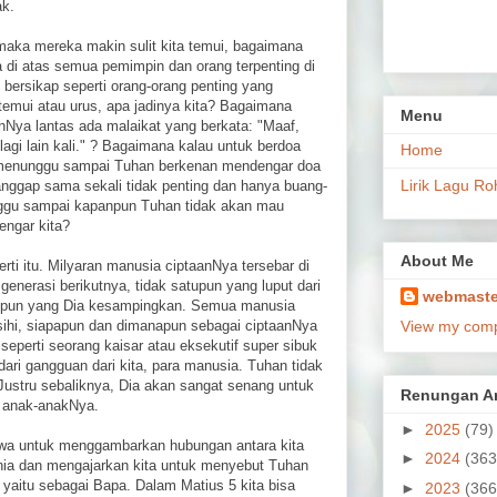
ak.
maka mereka makin sulit kita temui, bagaimana
 di atas semua pemimpin dan orang terpenting di
 bersikap seperti orang-orang penting yang
emui atau urus, apa jadinya kita? Bagaimana
Menu
Nya lantas ada malaikat yang berkata: "Maaf,
agi lain kali." ? Bagaimana kalau untuk berdoa
Home
u menunggu sampai Tuhan berkenan mendengar doa
Lirik Lagu Ro
ianggap sama sekali tidak penting dan hanya buang-
ggu sampai kapanpun Tuhan tidak akan mau
ngar kita?
About Me
rti itu. Milyaran manusia ciptaanNya tersebar di
generasi berikutnya, tidak satupun yang luput dari
webmaste
upun yang Dia kesampingkan. Semua manusia
ihi, siapapun dan dimanapun sebagai ciptaanNya
View my compl
 seperti seorang kaisar atau eksekutif super sibuk
ari gangguan dari kita, para manusia. Tuhan tidak
 Justru sebaliknya, Dia akan sangat senang untuk
Renungan Ar
 anak-anakNya.
►
2025
(79)
mewa untuk menggambarkan hubungan antara kita
►
2024
(363
ia dan mengajarkan kita untuk menyebut Tuhan
 yaitu sebagai Bapa. Dalam Matius 5 kita bisa
►
2023
(366