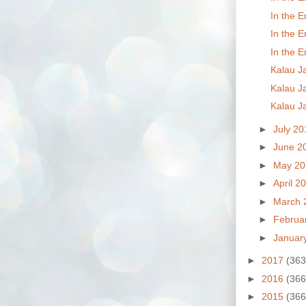
In the E
In the E
In the E
Kalau Ja
Kalau Ja
Kalau Ja
►
July 2
►
June 2
►
May 2
►
April 2
►
March 
►
Februa
►
Januar
►
2017
(363
►
2016
(366
►
2015
(366