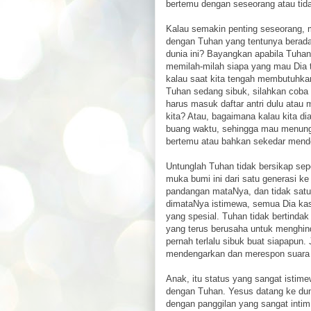
bertemu dengan seseorang atau tid
Kalau semakin penting seseorang, 
dengan Tuhan yang tentunya berada
dunia ini? Bayangkan apabila Tuhan
memilah-milah siapa yang mau Dia t
kalau saat kita tengah membutuhkan
Tuhan sedang sibuk, silahkan coba l
harus masuk daftar antri dulu ata
kita? Atau, bagaimana kalau kita d
buang waktu, sehingga mau menun
bertemu atau bahkan sekedar mende
Untunglah Tuhan tidak bersikap sepe
muka bumi ini dari satu generasi ke 
pandangan mataNya, dan tidak sat
dimataNya istimewa, semua Dia kas
yang spesial. Tuhan tidak bertindak
yang terus berusaha untuk menghind
pernah terlalu sibuk buat siapapun.
mendengarkan dan merespon suara
Anak, itu status yang sangat isti
dengan Tuhan. Yesus datang ke dun
dengan panggilan yang sangat intim