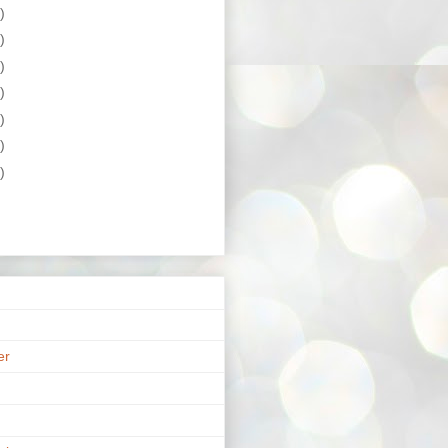
)
)
)
)
)
)
)
er
n