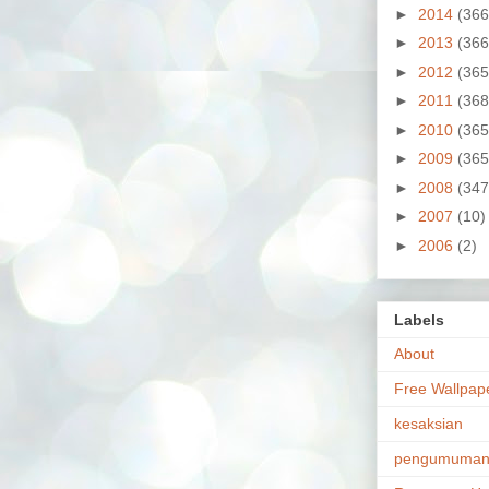
►
2014
(366
►
2013
(366
►
2012
(365
►
2011
(368
►
2010
(365
►
2009
(365
►
2008
(347
►
2007
(10)
►
2006
(2)
Labels
About
Free Wallpap
kesaksian
pengumuma