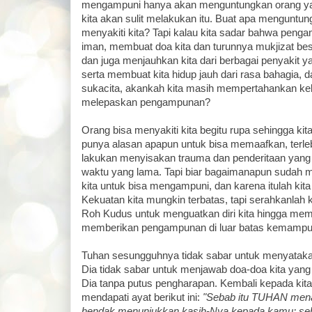
mengampuni hanya akan menguntungkan orang ya
kita akan sulit melakukan itu. Buat apa menguntu
menyakiti kita? Tapi kalau kita sadar bahwa pen
iman, membuat doa kita dan turunnya mukjizat besa
dan juga menjauhkan kita dari berbagai penyakit 
serta membuat kita hidup jauh dari rasa bahagia, 
sukacita, akankah kita masih mempertahankan ke
melepaskan pengampunan?
Orang bisa menyakiti kita begitu rupa sehingga kita
punya alasan apapun untuk bisa memaafkan, terle
lakukan menyisakan trauma dan penderitaan yang h
waktu yang lama. Tapi biar bagaimanapun sudah me
kita untuk bisa mengampuni, dan karena itulah kita
Kekuatan kita mungkin terbatas, tapi serahkanlah
Roh Kudus untuk menguatkan diri kita hingga mem
memberikan pengampunan di luar batas kemampua
Tuhan sesungguhnya tidak sabar untuk menyataka
Dia tidak sabar untuk menjawab doa-doa kita yang
Dia tanpa putus pengharapan. Kembali kepada kita
mendapati ayat berikut ini:
"Sebab itu TUHAN menan
hendak menunjukkan kasih-Nya kepada kamu; seba