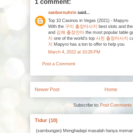
1 comment:
sanbornuhrin
said...
Top 10 Casinos in Vegas (2021) - Mapyro
With the
구미 출장마사지
best slots and the
and
김해 출장안마
the most popular table 
지
one of the world's top
사천 출장마사지
ca
지
Mapyro has a ton to offer to help you
March 4, 2022 at 10:26 PM
Post a Comment
Newer Post
Home
Subscribe to:
Post Comments 
Tidur (10)
(sambungan) Menghadapi masalah hanya memand