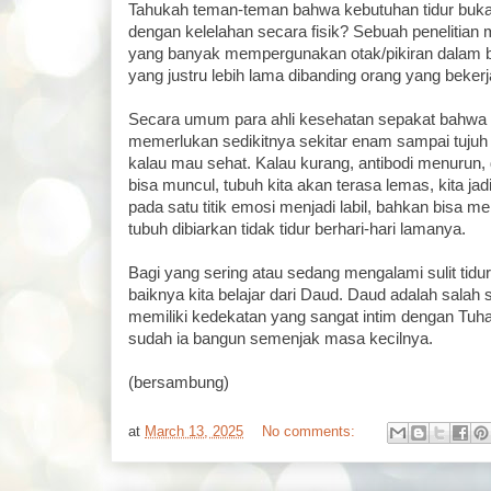
Tahukah teman-teman bahwa kebutuhan tidur buk
dengan kelelahan secara fisik? Sebuah penelitia
yang banyak mempergunakan otak/pikiran dalam b
yang justru lebih lama dibanding orang yang bek
Secara umum para ahli kesehatan sepakat bahwa
memerlukan sedikitnya sekitar enam sampai tujuh j
kalau mau sehat. Kalau kurang, antibodi menurun, 
bisa muncul, tubuh kita akan terasa lemas, kita jadi
pada satu titik emosi menjadi labil, bahkan bisa 
tubuh dibiarkan tidak tidur berhari-hari lamanya.
Bagi yang sering atau sedang mengalami sulit tidur
baiknya kita belajar dari Daud. Daud adalah salah 
memiliki kedekatan yang sangat intim dengan Tuha
sudah ia bangun semenjak masa kecilnya.
(bersambung)
at
March 13, 2025
No comments: