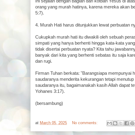
Ini sejalan dengan bagian dari kotbah Yesus di atas
orang yang murah hatinya, karena mereka akan be
5:7).
4. Murah Hati harus ditunjukkan lewat perbuatan n
Cukupkah murah hati itu diwakili oleh sebuah per
simpati yang hanya berhenti hingga kata-kata yang 
tidak disertai perbuatan nyata? Kita tahu jawabanny
banyak dari kita yang berhenti sebatas itu saja kar
dan rugi.
Firman Tuhan berkata: "Barangsiapa mempunyai ha
saudaranya menderita kekurangan tetapi menutup p
saudaranya itu, bagaimanakah kasih Allah dapat tet
Yohanes 3:17).
(bersambung)
at
March 05, 2025
No comments: