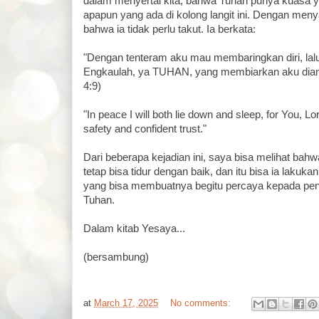
dalam menyertai kita, bahwa Tuhan punya kuasa ya
apapun yang ada di kolong langit ini. Dengan menya
bahwa ia tidak perlu takut. Ia berkata:
"Dengan tenteram aku mau membaringkan diri, lalu
Engkaulah, ya TUHAN, yang membiarkan aku di
4:9)
"In peace I will both lie down and sleep, for You, L
safety and confident trust."
Dari beberapa kejadian ini, saya bisa melihat bahw
tetap bisa tidur dengan baik, dan itu bisa ia laku
yang bisa membuatnya begitu percaya kepada pen
Tuhan.
Dalam kitab Yesaya...
(bersambung)
at
March 17, 2025
No comments: