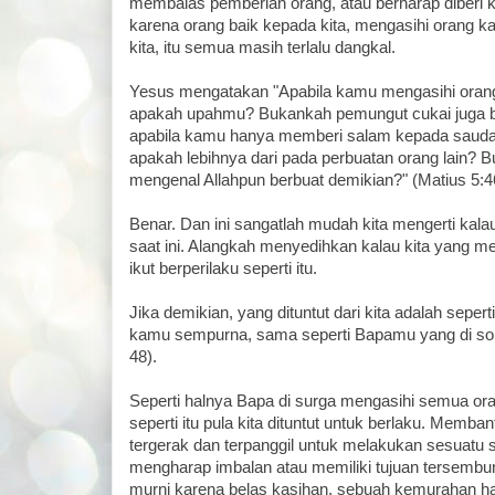
membalas pemberian orang, atau berharap diberi k
karena orang baik kepada kita, mengasihi orang 
kita, itu semua masih terlalu dangkal.
Yesus mengatakan "Apabila kamu mengasihi oran
apakah upahmu? Bukankah pemungut cukai juga b
apabila kamu hanya memberi salam kepada sauda
apakah lebihnya dari pada perbuatan orang lain? 
mengenal Allahpun berbuat demikian?" (Matius 5:4
Benar. Dan ini sangatlah mudah kita mengerti kalau
saat ini. Alangkah menyedihkan kalau kita yang
ikut berperilaku seperti itu.
Jika demikian, yang dituntut dari kita adalah seperti
kamu sempurna, sama seperti Bapamu yang di sor
48).
Seperti halnya Bapa di surga mengasihi semua o
seperti itu pula kita dituntut untuk berlaku. Memb
tergerak dan terpanggil untuk melakukan sesuatu 
mengharap imbalan atau memiliki tujuan tersembun
murni karena belas kasihan, sebuah kemurahan hat