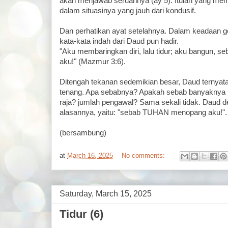
akan menjawab seruannya (ay 5). Itulah yang mem
dalam situasinya yang jauh dari kondusif.
Dan perhatikan ayat setelahnya. Dalam keadaan gent
kata-kata indah dari Daud pun hadir.
"Aku membaringkan diri, lalu tidur; aku bangun
aku!" (Mazmur 3:6).
Ditengah tekanan sedemikian besar, Daud ternyata
tenang. Apa sebabnya? Apakah sebab banyaknya h
raja? jumlah pengawal? Sama sekali tidak. Daud 
alasannya, yaitu: "sebab TUHAN menopang aku!".
(bersambung)
at
March 16, 2025
No comments:
Saturday, March 15, 2025
Tidur (6)