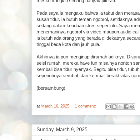
meski mungkin sedang banyak pikiran.
Pada saya ia mengaku bahwa ia takut dan merasa s
susah tidur. Ia butuh teman ngobrol, setidaknya a
sedang dalam keadaan stres seperti itu. Saya men
menemaninya ngobrol via video maupun audio call, 
ia butuh ada orang yang berada di dekatnya secar
tinggal beda kota dan jauh pula.
Akhirnya ia pun menginap dirumah adiknya. Disana
seisi rumah, mereka have fun misalnya nonton sam
kembali bisa tidur nyenyak. Begitu bisa tidur, tubuhn
sepenuhnya sembuh dan kembali beraktivitas norm
(bersambung)
at
March 10, 2025
1 comment:
Sunday, March 9, 2025