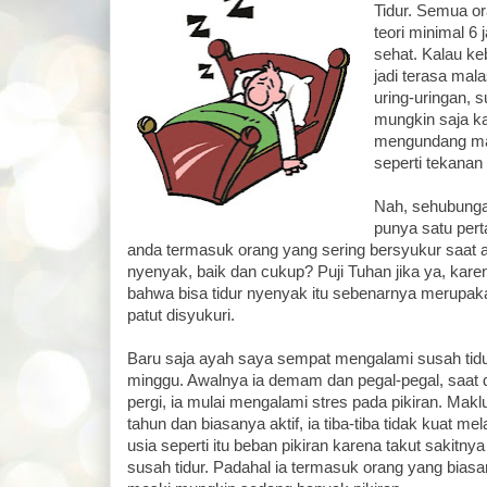
Tidur. Semua or
teori minimal 6
sehat. Kalau ke
jadi terasa mala
uring-uringan, s
mungkin saja ka
mengundang m
seperti tekanan
Nah, sehubunga
punya satu per
anda termasuk orang yang sering bersyukur saat a
nyenyak, baik dan cukup? Puji Tuhan jika ya, kar
bahwa bisa tidur nyenyak itu sebenarnya merupak
patut disyukuri.
Baru saja ayah saya sempat mengalami susah tid
minggu. Awalnya ia demam dan pegal-pegal, saat
pergi, ia mulai mengalami stres pada pikiran. Maklu
tahun dan biasanya aktif, ia tiba-tiba tidak kuat m
usia seperti itu beban pikiran karena takut sakitn
susah tidur. Padahal ia termasuk orang yang bias