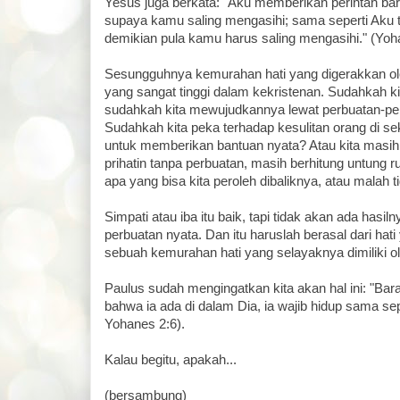
Yesus juga berkata: "Aku memberikan perintah ba
supaya kamu saling mengasihi; sama seperti Aku 
demikian pula kamu harus saling mengasihi." (Yoh
Sesungguhnya kemurahan hati yang digerakkan ole
yang sangat tinggi dalam kekristenan. Sudahkah ki
sudahkah kita mewujudkannya lewat perbuatan-per
Sudahkah kita peka terhadap kesulitan orang di sek
untuk memberikan bantuan nyata? Atau kita masih
prihatin tanpa perbuatan, masih berhitung untung 
apa yang bisa kita peroleh dibaliknya, atau malah 
Simpati atau iba itu baik, tapi tidak akan ada hasilny
perbuatan nyata. Dan itu haruslah berasal dari hati
sebuah kemurahan hati yang selayaknya dimiliki ol
Paulus sudah mengingatkan kita akan hal ini: "Ba
bahwa ia ada di dalam Dia, ia wajib hidup sama sepe
Yohanes 2:6).
Kalau begitu, apakah...
(bersambung)