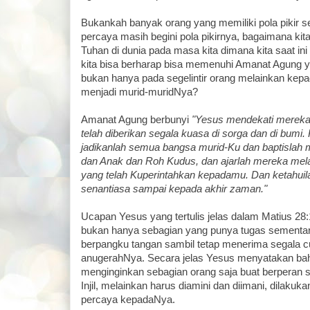
Bukankah banyak orang yang memiliki pola pikir se
percaya masih begini pola pikirnya, bagaimana ki
Tuhan di dunia pada masa kita dimana kita saat i
kita bisa berharap bisa memenuhi Amanat Agung 
bukan hanya pada segelintir orang melainkan kep
menjadi murid-muridNya?
Amanat Agung berbunyi
"Yesus mendekati mereka
telah diberikan segala kuasa di sorga dan di bumi. 
jadikanlah semua bangsa murid-Ku dan baptisla
dan Anak dan Roh Kudus, dan ajarlah mereka mel
yang telah Kuperintahkan kepadamu. Dan ketahui
senantiasa sampai kepada akhir zaman."
Ucapan Yesus yang tertulis jelas dalam Matius 2
bukan hanya sebagian yang punya tugas sementara
berpangku tangan sambil tetap menerima segala c
anugerahNya. Secara jelas Yesus menyatakan b
menginginkan sebagian orang saja buat berperan 
Injil, melainkan harus diamini dan diimani, dilakuk
percaya kepadaNya.