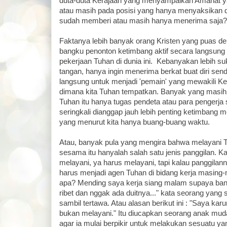
duta-duta Kerajaan yang menyampaikan Amanat y
atau masih pada posisi yang hanya menyaksikan d
sudah memberi atau masih hanya menerima saja?
Faktanya lebih banyak orang Kristen yang puas d
bangku penonton ketimbang aktif secara langsun
pekerjaan Tuhan di dunia ini. Kebanyakan lebih s
tangan, hanya ingin menerima berkat buat diri sendi
langsung untuk menjadi 'pemain' yang mewakili Ker
dimana kita Tuhan tempatkan. Banyak yang masih 
Tuhan itu hanya tugas pendeta atau para pengerja 
seringkali dianggap jauh lebih penting ketimbang 
yang menurut kita hanya buang-buang waktu.
Atau, banyak pula yang mengira bahwa melayani T
sesama itu hanyalah salah satu jenis panggilan. K
melayani, ya harus melayani, tapi kalau panggilannya
harus menjadi agen Tuhan di bidang kerja masing
apa? Mending saya kerja siang malam supaya ban
ribet dan nggak ada duitnya..." kata seorang yang 
sambil tertawa. Atau alasan berikut ini : "Saya karu
bukan melayani." Itu diucapkan seorang anak mu
agar ia mulai berpikir untuk melakukan sesuatu yan