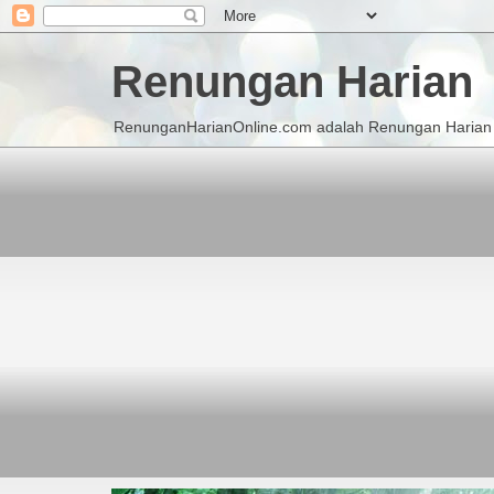
Renungan Harian
RenunganHarianOnline.com adalah Renungan Harian K