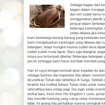
Sebagai bagian dari k
bagian dalam menjaga 
dan istri sudah lama m
menggunakan plastik y
penjual dalam berbelan
beberapa kantong/tas 
selalu dibawa jika kelu
kami berbelanja barang-barang yang kebetulan lum
kami mengeluarkan kantongan yang dibawa dari
belanjaan, tetapi mungkin karena sudah lama dipaka
sadari sudah mulai lapuk. Baru saja diangkat, pe
isinya pun tertumpah dilantai. Beberapa belanjaan y
pecah sehingga kami harus kembali membeli yang
Hari ini saya teringat kembali akan kejadian itu d
sebagai ilustrasi dari kapasitas kita dalam meneri
dicurahkan Tuhan dari tahtaNya di Surga. Setelah
terakhir kita melihat bahwa Tuhan rindu untuk men
rahmatNya baru setiap pagi, Dia ingin selalu memb
berkat baru,
fresh from His Kingdom's oven
, pert
kita memiliki kantong yang cukup untuk menampu
tidak. Ini jarang kita perhatikan karena seringkali kit