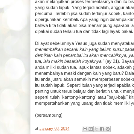
akan melanjutkan proses fermentasinya dan itu b
yang sudah lapuk. Yang terjadi adalah, anggur ak
percuma. Terlebih jika sudah terlanjur sobek, kanto
dipergunakan kembali. Apa yang ingin disampaika
bahwa kita tidak akan bisa menampung apa-apa la
dipakai sudah terlalu tua dan tidak lagi layak pakai.
Di ayat sebelumnya Yesus juga sudah menyataka
menambalkan secarik kain yang belum susut pada b
demikian kain penambal itu akan mencabiknya, y
tua, lalu makin besarlah koyaknya."
(ay 21). Bayan
anda miliki sudah tua, lapuk lantas sobek, adaka
menambalnya meski dengan kain yang baru? Dala
itu anda justru akan semakin memperbesar sobeka
itu sudah lapuk. Seperti itulah yang terjadi apabila
penting untuk terus belajar dan berlatih untuk menjad
seperti itulah "kantong-kantong" atau "baju-baju" kit
mempertahankan yang usang dan tidak memiliki y
(bersambung)
at
January 03, 2014