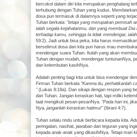
bercokol dalam diri kita merupakan penghalang terb
terhubung dengan Tuhan yang kudus. Membiarkan 
dosa pun termasuk di dalamnya seperti yang terja
Tuhan berkata:
"tetapi yang merupakan pemisah a
ialah segala kejahatanmu, dan yang membuat Dia
terhadap kamu, sehingga Ia tidak mendengar, iala
59:2). Jadi untuk bisa peka, kita harus memastikan 
berselimut dosa dan kita pun harus mau membuka 
mendengar suara Tuhan. Itulah yang akan membuat
Tuhan dengan mudah, mendengar tuntunanNya, pe
dan kelembutan kasihNya.
Adalah penting bagi kita untuk bisa mendengar den
Firman Tuhan berkata
"Karena itu, perhatikanlah
"
(Lukas 8:18a). Dan sikapi dengan respon yang b
dari Tuhan. Jangan keraskan hati, tapi miliki kelemb
taat mengikuti pesan-pesanNya.
"Pada hari ini, j
Nya, janganlah keraskan hatimu!"
(Ibrani 4:7).
Tuhan selalu rindu untuk berbicara kepada kita. A
peringatan, nasihat, jawaban dan teguran yang in
kepada anak-anak yang dikasihiNya. Tetapi mari ki