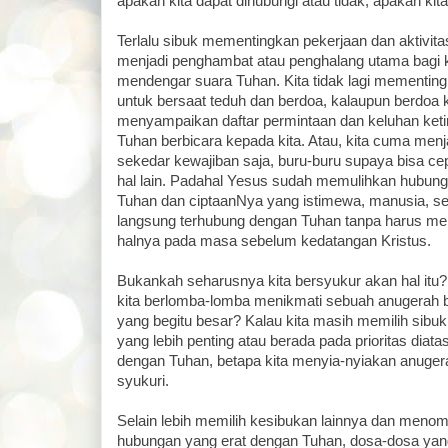
apakah kita dapat dihubungi atau tidak, apakah ki
Terlalu sibuk mementingkan pekerjaan dan aktivitas-
menjadi penghambat atau penghalang utama bagi k
mendengar suara Tuhan. Kita tidak lagi mementi
untuk bersaat teduh dan berdoa, kalaupun berdoa k
menyampaikan daftar permintaan dan keluhan ke
Tuhan berbicara kepada kita. Atau, kita cuma menj
sekedar kewajiban saja, buru-buru supaya bisa ce
hal lain. Padahal Yesus sudah memulihkan hubung
Tuhan dan ciptaanNya yang istimewa, manusia, sehi
langsung terhubung dengan Tuhan tanpa harus melal
halnya pada masa sebelum kedatangan Kristus.
Bukankah seharusnya kita bersyukur akan hal it
kita berlomba-lomba menikmati sebuah anugerah b
yang begitu besar? Kalau kita masih memilih sibuk 
yang lebih penting atau berada pada prioritas di
dengan Tuhan, betapa kita menyia-nyiakan anuger
syukuri.
Selain lebih memilih kesibukan lainnya dan me
hubungan yang erat dengan Tuhan, dosa-dosa yang