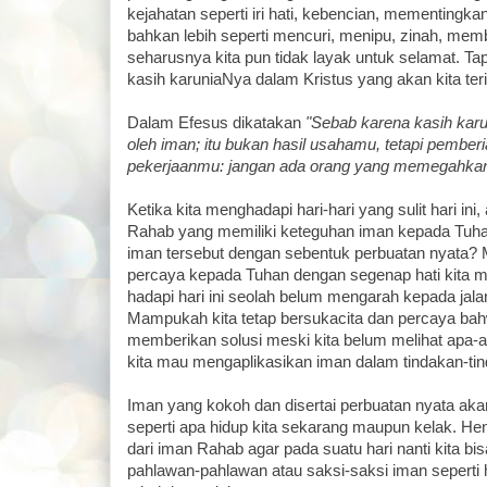
kejahatan seperti iri hati, kebencian, mementingkan 
bahkan lebih seperti mencuri, menipu, zinah, me
seharusnya kita pun tidak layak untuk selamat. Ta
kasih karuniaNya dalam Kristus yang akan kita ter
Dalam Efesus dikatakan
"Sebab karena kasih kar
oleh iman; itu bukan hasil usahamu, tetapi pemberia
pekerjaanmu: jangan ada orang yang memegahkan 
Ketika kita menghadapi hari-hari yang sulit hari ini,
Rahab yang memiliki keteguhan iman kepada Tuh
iman tersebut dengan sebentuk perbuatan nyata? 
percaya kepada Tuhan dengan segenap hati kita m
hadapi hari ini seolah belum mengarah kepada jalan 
Mampukah kita tetap bersukacita dan percaya bah
memberikan solusi meski kita belum melihat apa-a
kita mau mengaplikasikan iman dalam tindakan-ti
Iman yang kokoh dan disertai perbuatan nyata ak
seperti apa hidup kita sekarang maupun kelak. Hend
dari iman Rahab agar pada suatu hari nanti kita bi
pahlawan-pahlawan atau saksi-saksi iman seperti