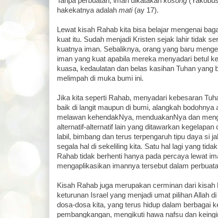
Tanpa perbuatan, iman dikatakan
kosong
(Yakobus
hakekatnya adalah
mati
(ay 17).
Lewat kisah Rahab kita bisa belajar mengenai ba
kuat itu. Sudah menjadi Kristen sejak lahir tidak s
kuatnya iman. Sebaliknya, orang yang baru menge
iman yang kuat apabila mereka menyadari betul k
kuasa, kedaulatan dan belas kasihan Tuhan yang b
melimpah di muka bumi ini.
Jika kita seperti Rahab, menyadari kebesaran Tuh
baik di langit maupun di bumi, alangkah bodohnya 
melawan kehendakNya, menduakanNya dan mengi
alternatif-alternatif lain yang ditawarkan kegelapan 
labil, bimbang dan terus terpengaruh tipu daya si j
segala hal di sekeliling kita. Satu hal lagi yang tida
Rahab tidak berhenti hanya pada percaya lewat ima
mengaplikasikan imannya tersebut dalam perbuata
Kisah Rahab juga merupakan cerminan dari kisah h
keturunan Israel yang menjadi umat pilihan Allah d
dosa-dosa kita, yang terus hidup dalam berbagai k
pembangkangan, mengikuti hawa nafsu dan keingi