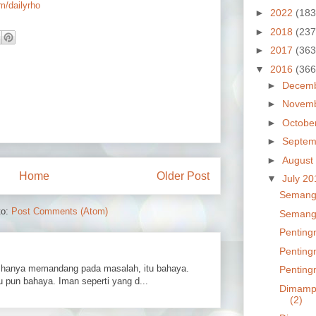
om/dailyrho
►
2022
(183
►
2018
(237
►
2017
(363
▼
2016
(366
►
Decem
►
Novem
►
Octobe
►
Septem
►
August
Home
Older Post
▼
July 2
Semanga
to:
Post Comments (Atom)
Semanga
Penting
Penting
hanya memandang pada masalah, itu bahaya.
Penting
 pun bahaya. Iman seperti yang d...
Dimampu
(2)