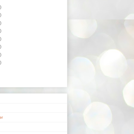
)
)
)
)
)
)
)
)
er