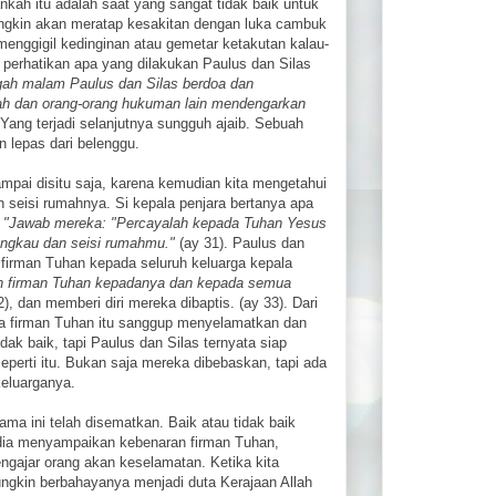
nkah itu adalah saat yang sangat tidak baik untuk
ngkin akan meratap kesakitan dengan luka cambuk
menggigil kedinginan atau gemetar ketakutan kalau-
i perhatikan apa yang dilakukan Paulus dan Silas
engah malam Paulus dan Silas berdoa dan
lah dan orang-orang hukuman lain mendengarkan
Yang terjadi selanjutnya sungguh ajaib. Sebuah
n lepas dari belenggu.
ampai disitu saja, karena kemudian kita mengetahui
an seisi rumahnya. Si kepala penjara bertanya apa
.
"Jawab mereka: "Percayalah kepada Tuhan Yesus
engkau dan seisi rumahmu."
(ay 31). Paulus dan
irman Tuhan kepada seluruh keluarga kepala
n firman Tuhan kepadanya dan kepada semua
), dan memberi diri mereka dibaptis. (ay 33). Dari
ana firman Tuhan itu sanggup menyelamatkan dan
k baik, tapi Paulus dan Silas ternyata siap
eperti itu. Bukan saja mereka dibebaskan, tapi ada
keluarganya.
ma ini telah disematkan. Baik atau tidak baik
edia menyampaikan kebenaran firman Tuhan,
ajar orang akan keselamatan. Ketika kita
ngkin berbahayanya menjadi duta Kerajaan Allah