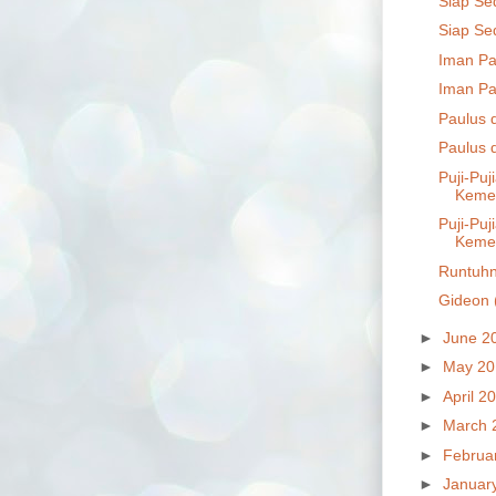
Siap Se
Siap Se
Iman Pa
Iman Pa
Paulus d
Paulus d
Puji-Pu
Kemen
Puji-Pu
Kemen
Runtuhn
Gideon 
►
June 2
►
May 2
►
April 2
►
March 
►
Februa
►
Januar