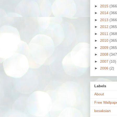
►
2015
(366
►
2014
(366
►
2013
(366
►
2012
(365
►
2011
(368
►
2010
(365
►
2009
(365
►
2008
(347
►
2007
(10)
►
2006
(2)
Labels
About
Free Wallpap
kesaksian