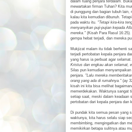
dalam ruang penjara terdalam. Buka
mewartakan firman Tuhan? Kita mu
di punggung dan bagian tubuh lain, 
kalau kita kemudian dibunuh. Tetap
pada waktu itu.
"Tetapi kira-kira t
menyanyikan puji-pujian kepada Al
mereka."
(Kisah Para Rasul 16:25). 
gempa hebat terjadi, dan mereka pu
Mukjizat malam itu tidak berhenti s
terjadi pertobatan kepala penjara d
yang harus ia perbuat agar selamat
Kristus dan engkau akan selamat, 
Silas pun kemudian menyampaikan f
penjara.
"Lalu mereka memberitaka
orang yang ada di rumahnya."
(ay 32
kisah ini kita bisa melihat bagaim
memerdekakan. Waktunya sangat tida
setiap saat, meski dalam keadaan s
pertobatan dari kepala penjara dan 
Di pundak kita semua pesan yang sa
waktunya, kita harus selalu siap s
membimbing, mengingatkan dan meng
memikirkan betapa sulitnya atau mu