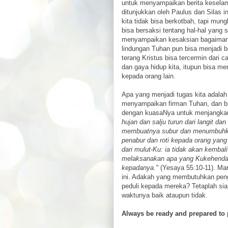
untuk menyampaikan berita keselama
ditunjukkan oleh Paulus dan Silas 
kita tidak bisa berkotbah, tapi mungk
bisa bersaksi tentang hal-hal yang
menyampaikan kesaksian bagaimana
lindungan Tuhan pun bisa menjadi 
terang Kristus bisa tercermin dari c
dan gaya hidup kita, itupun bisa me
kepada orang lain.
Apa yang menjadi tugas kita adalah 
menyampaikan firman Tuhan, dan bia
dengan kuasaNya untuk menjangkau
hujan dan salju turun dari langit da
membuatnya subur dan menumbuhk
penabur dan roti kepada orang yan
dari mulut-Ku: ia tidak akan kembal
melaksanakan apa yang Kukehendak
kepadanya."
(Yesaya 55:10-11). Mari 
ini. Adakah yang membutuhkan peng
peduli kepada mereka? Tetaplah si
waktunya baik ataupun tidak.
Always be ready and prepared to 