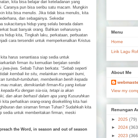
tan, kita bisa belajar dari keteladanan yang
ini. Caranya pun bisa seribu satu macam. Mungkin
in kita bisa menulis. Jika tidak bisa menulis, kita
 sederhana, dan sebagainya. Sekedar
 sukacitanya hidup yang selalu berada dalam
berkat buat banyak orang. Bahkan seharusnya
Menu
ara hidup kita, Tingkah laku, perkataan, perbuatan
njadi cara tersendiri untuk memperkenalkan Kristus
Home
Lirik Lagu Ro
kita harus senantiasa siap sedia untuk
rkanlah firman itu kemudian berjalan sendiri
 jiwa-jiwa. Sebab Tuhan berkata:
"Sebab seperti
About Me
n tidak kembali ke situ, melainkan mengairi bumi,
an tumbuh-tumbuhan, memberikan benih kepada
webmaste
g mau makan, demikianlah firman-Ku yang keluar
i kepada-Ku dengan sia-sia, tetapi ia akan
View my compl
i, dan akan berhasil dalam apa yang Kusuruhkan
kita perhatikan orang-orang disekeliling kita hari
hiburan dan siraman firman Tuhan? Sudahkah kita
Renungan Ar
ap sedia untuk memberitakan firman, meski
►
2025
(79)
►
2024
(363
preach the Word, in season and out of season
►
2023
(366