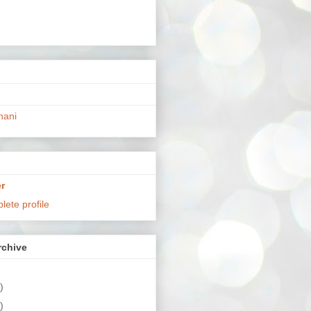
hani
r
ete profile
chive
)
)