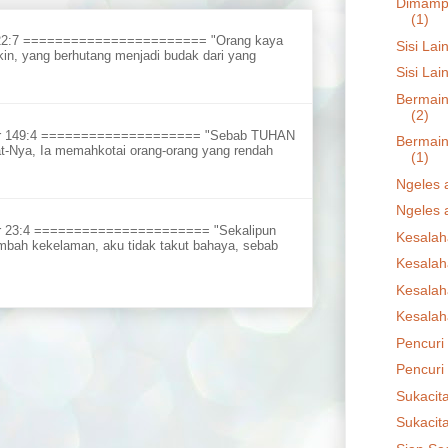
Dimampu
(1)
 22:7 ======================= "Orang kaya
Sisi Lai
in, yang berhutang menjadi budak dari yang
Sisi Lai
Bermain
(2)
ur 149:4 ==================== "Sebab TUHAN
Bermain
t-Nya, Ia memahkotai orang-orang yang rendah
(1)
Ngeles a
Ngeles a
r 23:4 ====================== "Sekalipun
Kesalah
embah kekelaman, aku tidak takut bahaya, sebab
Kesalah
Kesalah
Kesalah
Pencuri 
Pencuri 
Sukacit
Sukacit