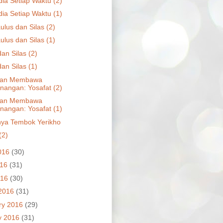
dia Setiap Waktu (2)
dia Setiap Waktu (1)
ulus dan Silas (2)
ulus dan Silas (1)
an Silas (2)
an Silas (1)
jian Membawa
angan: Yosafat (2)
jian Membawa
angan: Yosafat (1)
ya Tembok Yerikho
(2)
016
(30)
016
(31)
016
(30)
2016
(31)
ry 2016
(29)
y 2016
(31)