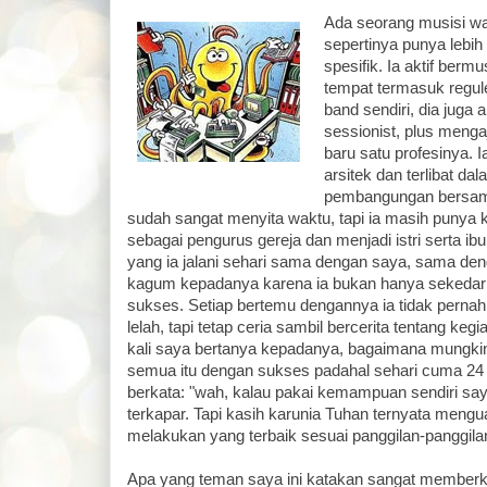
Ada seorang musisi wa
sepertinya punya lebih
spesifik. Ia aktif ber
tempat termasuk regul
band sendiri, dia juga 
sessionist, plus menga
baru satu profesinya. 
arsitek dan terlibat d
pembangungan bersama
sudah sangat menyita waktu, tapi ia masih punya ke
sebagai pengurus gereja dan menjadi istri serta ib
yang ia jalani sehari sama dengan saya, sama de
kagum kepadanya karena ia bukan hanya sekedar 
sukses. Setiap bertemu dengannya ia tidak per
lelah, tapi tetap ceria sambil bercerita tentang keg
kali saya bertanya kepadanya, bagaimana mungki
semua itu dengan sukses padahal sehari cuma 24 
berkata: "wah, kalau pakai kemampuan sendiri s
terkapar. Tapi kasih karunia Tuhan ternyata meng
melakukan yang terbaik sesuai panggilan-panggila
Apa yang teman saya ini katakan sangat memberk