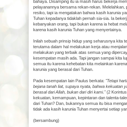
bahaya. Disamping itu ia masih harus bekerja me
pelayanannya bersama rekan-rekan. Melelahkan, 
resiko, tapi ia mengatakan bahwa kasih karunia y
Tuhan kepadanya tidaklah pernah sia-sia. Ia bekerja
kebanyakan orang, tapi bukan karena ia hebat me
karena kasih karunia Tuhan yang menyertainya.
Inilah sebuah prinsip hidup yang seharusnya kita te
terutama dalam hal melakukan kerja atau menjalani
melakukan yang terbaik atas semua yang diperca
kesempatan masih ada. Tapi jangan sampai kita l
semua itu karena kehebatan kita melainkan karen
karunia yang berasal dari Tuhan.
Pada kesempatan lain Paulus berkata:
"Tetapi har
bejana tanah liat, supaya nyata, bahwa kekuatan 
berasal dari Allah, bukan dari diri kami."
(2 Korintu
kekuatan, kemampuan, kepintaran dan talenta-talen
dari Tuhan? Dan, bukannya semua itu bisa mengara
tidak ada kasih karunia Tuhan menyertai setiap ya
(bersambung)