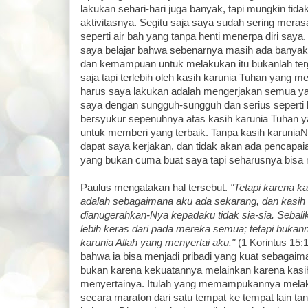
lakukan sehari-hari juga banyak, tapi mungkin tid
aktivitasnya. Segitu saja saya sudah sering meras
seperti air bah yang tanpa henti menerpa diri saya.
saya belajar bahwa sebenarnya masih ada banyak
dan kemampuan untuk melakukan itu bukanlah terg
saja tapi terlebih oleh kasih karunia Tuhan yang m
harus saya lakukan adalah mengerjakan semua y
saya dengan sungguh-sungguh dan serius seperti b
bersyukur sepenuhnya atas kasih karunia Tuha
untuk memberi yang terbaik. Tanpa kasih karuniaN
dapat saya kerjakan, dan tidak akan ada pencapai
yang bukan cuma buat saya tapi seharusnya bisa
Paulus mengatakan hal tersebut.
"Tetapi karena ka
adalah sebagaimana aku ada sekarang, dan kasih 
dianugerahkan-Nya kepadaku tidak sia-sia. Sebalik
lebih keras dari pada mereka semua; tetapi bukan
karunia Allah yang menyertai aku."
(1 Korintus 15:
bahwa ia bisa menjadi pribadi yang kuat sebagai
bukan karena kekuatannya melainkan karena kasih
menyertainya. Itulah yang memampukannya mela
secara maraton dari satu tempat ke tempat lain t