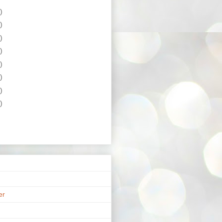
)
)
)
)
)
)
)
)
er