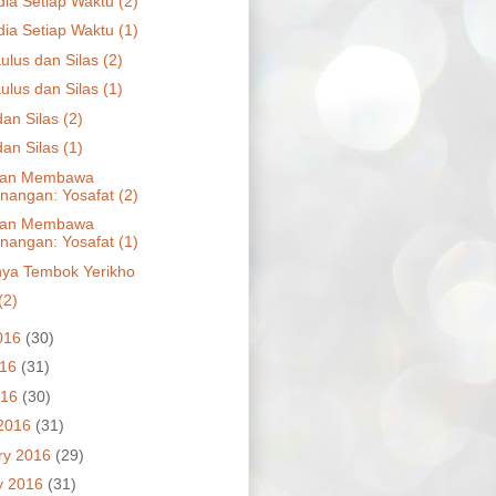
dia Setiap Waktu (2)
dia Setiap Waktu (1)
ulus dan Silas (2)
ulus dan Silas (1)
an Silas (2)
an Silas (1)
jian Membawa
angan: Yosafat (2)
jian Membawa
angan: Yosafat (1)
ya Tembok Yerikho
(2)
016
(30)
016
(31)
016
(30)
2016
(31)
ry 2016
(29)
y 2016
(31)