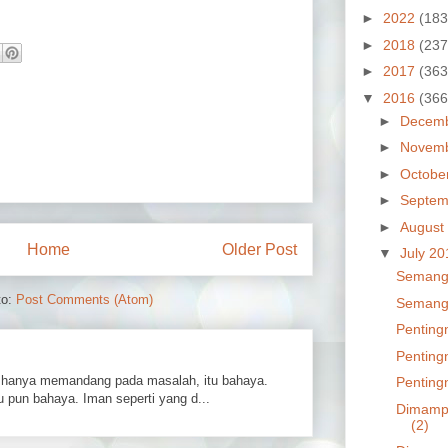
►
2022
(183
►
2018
(237
►
2017
(363
▼
2016
(366
►
Decem
►
Novem
►
Octobe
►
Septem
►
August
Home
Older Post
▼
July 2
Semanga
to:
Post Comments (Atom)
Semanga
Penting
Penting
hanya memandang pada masalah, itu bahaya.
Penting
 pun bahaya. Iman seperti yang d...
Dimampu
(2)