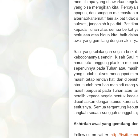
memilih apa yang ditawarkan kegela
yang bisa merugikan kita. Percayal
apapun, dan sanggup melepaskan an
alternatif-alternatif lain akibat tid
sukses, janganlah lupa diri. Pastika
kepada Tuhan atas semua berkat ya
berkuasa atas hidup kita, baik dal
awal yang gemilang dengan akhir ya
Saul yang kehilangan segala berkat
kebodohannya sendiri. Kisah Saul 
harus kita tanggung jika kita melu
sepenuhnya pada Tuhan atau masih b
yang sudah sukses menggapai mim
masih tetap rendah hati dan dipenuh
atau sudah berubah menjadi orang 
masih berpusat pada Tuhan atau t
beralih kepada segala bentuk kegela
diperhatikan dengan serius karena 
seriusnya. Semua tergantung keputus
langkah secara sungguh-sungguh aga
Akhirilah awal yang gemilang de
Follow us on twitter:
http://twitter.c