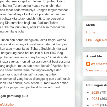
pan dan meninggalkan Tuhan. Itu pilihan keliru
ah bahwa Tuhan punya kuasa yang lebih dari
da tepat pada waktuNya. Jangan tergiur mencari
ak sabar. Sebaliknya ketika hidup sudah aman dan
n bahwa kita tetap rendah hati, tetap bersyukur
ng Dia curahkan bagi kita. Jadikan Tuhan
Menu
am suka maupun duka, agar kita bisa mengakhiri
ng gemilang pula.
Home
Lirik Lagu Ro
 Tuhan dan harus mengalami akhir tragis karena
menyatakan adanya konsekuensi atau akibat yang
pakan atau menghianati Tuhan. Sudahkah kita taat
ergantung pada hal-hal lain di luar Dia? Bagi
About Me
pi, bagaimana anda menyikapinya? Apakah anda
i rasa syukur, menjadi saluran berkat bagi sesama
webmaste
yang angkuh, rakus dan besar kepala? Apakah kita
anpa sadar sudah lama meninggalkanNya dan
View my compl
pan yang ada di dunia? Ini penting untuk
konsekuensi yang harus ditanggung pun tidak kalah
an kita sendiri, oleh sebab itu mari awasi setiap
Renungan Ar
r kita jangan sampai berakhir seperti Saul.
►
2025
(79)
ngan gemilang pula
►
2024
(363
om/dailyrho
►
2023
(366