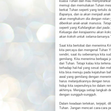
kuasa Tuhan dan mau menyerahkan s
memuji dan memuliakan Tuhan mesk
berkat Tuhan seperti yang tertulis 
Bapanya, dan ia akan menjadi anak
akan menghukum dia dengan rotan y
diberikan anak-anak manusia. Tetapi
seperti yang Kuhilangkan dari pada
Keluarga dan kerajaanmu akan kok
akan kokoh untuk selama-lamanya.
Saat kita bertobat dan menerima Kr
kita percaya dan mengenal Tuhan Ye
sendiri, saat itu sebenarnya kita 
gemilang. Kita menerima berbagai j
dari Tuhan. Tetapi kalau kita terle
terhadap hal-hal yang sesat dan me
kita bisa menuju pada kejatuhan ba
awal yang gemilang dengan menerima
harus melanjutkannya dengan terus
hidup kita sepenuhnya ke dalam re
akhirnya. Menjaga setiap langkah 
dengan sungguh-sungguh.
Dalam keadaan tertekan, terjepit, d
Tuhan. Jangan mencari cara-cara p