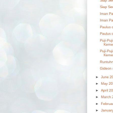
Siap Se
Siap Se
Iman Pa
Iman Pa
Paulus d
Paulus d
Puji-Pu
Kemen
Puji-Pu
Kemen
Runtuhn
Gideon 
►
June 2
►
May 2
►
April 2
►
March 
►
Februa
►
Januar