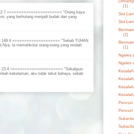
Dimampu
(1)
 22:7 ======================= "Orang kaya
Sisi Lai
in, yang berhutang menjadi budak dari yang
Sisi Lai
Bermain
(2)
ur 149:4 ==================== "Sebab TUHAN
Bermain
t-Nya, Ia memahkotai orang-orang yang rendah
(1)
Ngeles a
Ngeles a
r 23:4 ====================== "Sekalipun
Kesalah
embah kekelaman, aku tidak takut bahaya, sebab
Kesalah
Kesalah
Kesalah
Pencuri 
Pencuri 
Sukacit
Sukacit