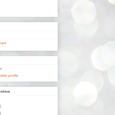
hani
r
ete profile
chive
)
)