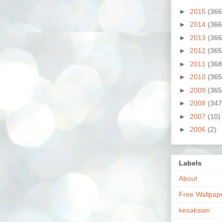
►
2015
(366
►
2014
(366
►
2013
(366
►
2012
(365
►
2011
(368
►
2010
(365
►
2009
(365
►
2008
(347
►
2007
(10)
►
2006
(2)
Labels
About
Free Wallpap
kesaksian