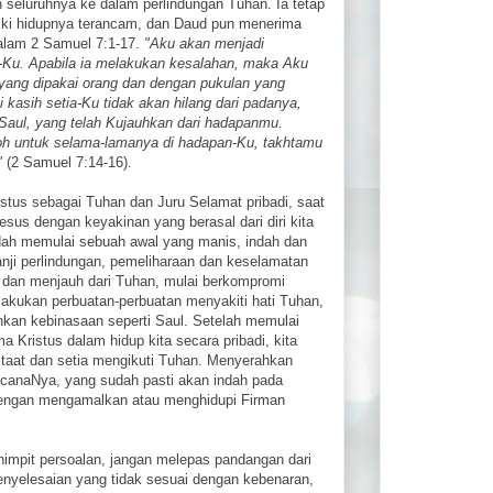
eluruhnya ke dalam perlindungan Tuhan. Ia tetap
i hidupnya terancam, dan Daud pun menerima
dalam 2 Samuel 7:1-17.
"Aku akan menjadi
-Ku. Apabila ia melakukan kesalahan, maka Aku
ang dipakai orang dan dengan pukulan yang
 kasih setia-Ku tidak akan hilang dari padanya,
 Saul, yang telah Kujauhkan dari hadapanmu.
oh untuk selama-lamanya di hadapan-Ku, takhtamu
"
(2 Samuel 7:14-16).
istus sebagai Tuhan dan Juru Selamat pribadi, saat
sus dengan keyakinan yang berasal dari diri kita
sudah memulai sebuah awal yang manis, indah dan
anji perlindungan, pemeliharaan dan keselamatan
na dan menjauh dari Tuhan, mulai berkompromi
lakukan perbuatan-perbuatan menyakiti hati Tuhan,
hkan kebinasaan seperti Saul. Setelah memulai
 Kristus dalam hidup kita secara pribadi, kita
 taat dan setia mengikuti Tuhan. Menyerahkan
ncanaNya, yang sudah pasti akan indah pada
dengan mengamalkan atau menghidupi Firman
ihimpit persoalan, jangan melepas pandangan dari
enyelesaian yang tidak sesuai dengan kebenaran,