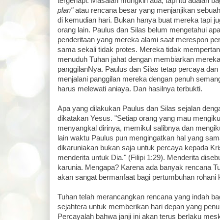
tergenapi. Masalah mungkin ada, tapi itu adalah b
plan"
atau rencana besar yang menjanjikan sebuah
di kemudian hari. Bukan hanya buat mereka tapi
orang lain. Paulus dan Silas belum mengetahui ap
penderitaan yang mereka alami saat merespon per
sama sekali tidak protes. Mereka tidak memperta
menuduh Tuhan jahat dengan membiarkan mereka se
panggilanNya. Paulus dan Silas tetap percaya dan t
menjalani panggilan mereka dengan penuh semang
harus melewati aniaya. Dan hasilnya terbukti.
Apa yang dilakukan Paulus dan Silas sejalan den
dikatakan Yesus. "Setiap orang yang mau mengikut
menyangkal dirinya, memikul salibnya dan mengiku
lain waktu Paulus pun mengingatkan hal yang sa
dikaruniakan bukan saja untuk percaya kepada Kri
menderita untuk Dia." (Filipi 1:29). Menderita dis
karunia. Mengapa? Karena ada banyak rencana Tuh
akan sangat bermanfaat bagi pertumbuhan rohani
Tuhan telah merancangkan rencana yang indah bag
sejahtera untuk memberikan hari depan yang penu
Percayalah bahwa janji ini akan terus berlaku meski