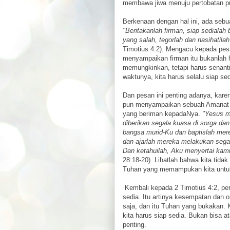
membawa jiwa menuju pertobatan pu
Berkenaan dengan hal ini, ada sebu
"Beritakanlah firman, siap sedialah
yang salah, tegorlah dan nasihatil
Timotius 4:2). Mengacu kepada pesa
menyampaikan firman itu bukanlah h
memungkinkan, tetapi harus senantia
waktunya, kita harus selalu siap sed
Dan pesan ini penting adanya, kar
pun menyampaikan sebuah Amanat A
yang beriman kepadaNya.
"Yesus me
diberikan segala kuasa di sorga dan
bangsa murid-Ku dan baptislah me
dan ajarlah mereka melakukan sega
Dan ketahuilah, Aku menyertai kam
28:18-20). Lihatlah bahwa kita tida
Tuhan yang memampukan kita untuk
Kembali kepada 2 Timotius 4:2, per
sedia. Itu artinya kesempatan dan o
saja, dan itu Tuhan yang bukakan. 
kita harus siap sedia. Bukan bisa ata
penting.