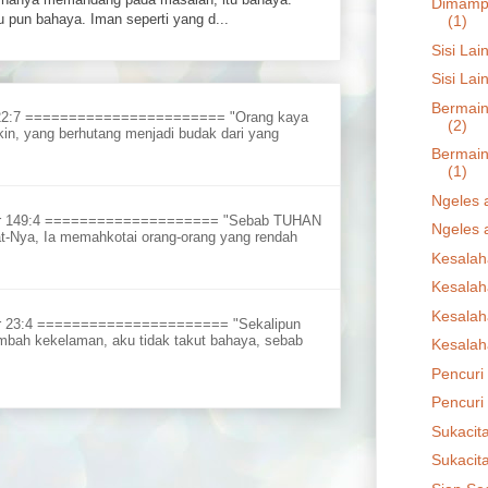
Dimampu
 pun bahaya. Iman seperti yang d...
(1)
Sisi Lai
Sisi Lai
Bermain
 22:7 ======================= "Orang kaya
(2)
in, yang berhutang menjadi budak dari yang
Bermain
(1)
Ngeles a
ur 149:4 ==================== "Sebab TUHAN
Ngeles a
t-Nya, Ia memahkotai orang-orang yang rendah
Kesalah
Kesalah
Kesalah
r 23:4 ====================== "Sekalipun
embah kekelaman, aku tidak takut bahaya, sebab
Kesalah
Pencuri 
Pencuri 
Sukacit
Sukacit