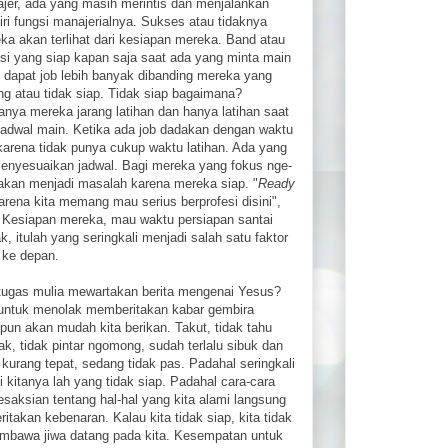
jer, ada yang masih merintis dan menjalankan
iri fungsi manajerialnya. Sukses atau tidaknya
ka akan terlihat dari kesiapan mereka. Band atau
si yang siap kapan saja saat ada yang minta main
 dapat job lebih banyak dibanding mereka yang
ng atau tidak siap. Tidak siap bagaimana?
anya mereka jarang latihan dan hanya latihan saat
jadwal main. Ketika ada job dadakan dengan waktu
arena tidak punya cukup waktu latihan. Ada yang
menyesuaikan jadwal. Bagi mereka yang fokus nge-
akan menjadi masalah karena mereka siap. "
Ready
 Karena kita memang mau serius berprofesi disini",
. Kesiapan mereka, mau waktu persiapan santai
, itulah yang seringkali menjadi salah satu faktor
 ke depan.
tugas mulia mewartakan berita mengenai Yesus?
n untuk menolak memberitakan kabar gembira
pun akan mudah kita berikan. Takut, tidak tahu
ak, tidak pintar ngomong, sudah terlalu sibuk dan
 kurang tepat, sedang tidak pas. Padahal seringkali
 kitanya lah yang tidak siap. Padahal cara-cara
aksian tentang hal-hal yang kita alami langsung
itakan kebenaran. Kalau kita tidak siap, kita tidak
mbawa jiwa datang pada kita. Kesempatan untuk