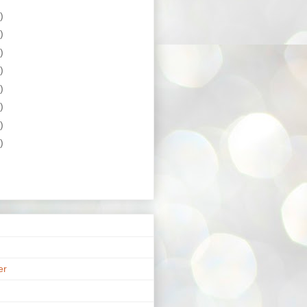
)
)
)
)
)
)
)
)
er