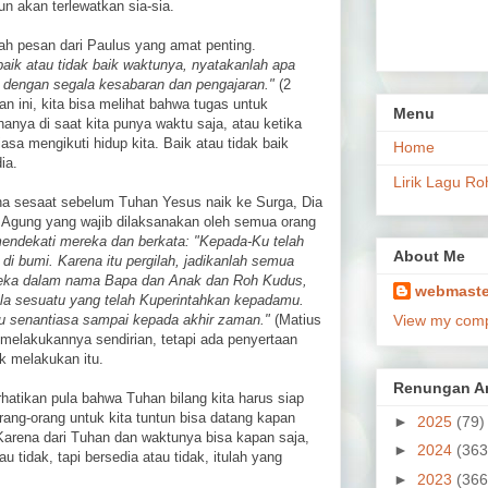
n akan terlewatkan sia-sia.
ah pesan dari Paulus yang amat penting.
 baik atau tidak baik waktunya, nyatakanlah apa
ah dengan segala kesabaran dan pengajaran."
(2
n ini, kita bisa melihat bahwa tugas untuk
Menu
anya di saat kita punya waktu saja, atau ketika
sa mengikuti hidup kita. Baik atau tidak baik
Home
ia.
Lirik Lagu Ro
ena sesaat sebelum Tuhan Yesus naik ke Surga, Dia
gung yang wajib dilaksanakan oleh semua orang
ndekati mereka dan berkata: "Kepada-Ku telah
About Me
 di bumi. Karena itu pergilah, jadikanlah semua
reka dalam nama Bapa dan Anak dan Roh Kudus,
webmaste
la sesuatu yang telah Kuperintahkan kepadamu.
u senantiasa sampai kepada akhir zaman."
(Matius
View my compl
k melakukannya sendirian, tetapi ada penyertaan
 melakukan itu.
Renungan Ar
hatikan pula bahwa Tuhan bilang kita harus siap
rang-orang untuk kita tuntun bisa datang kapan
►
2025
(79)
Karena dari Tuhan dan waktunya bisa kapan saja,
►
2024
(363
u tidak, tapi bersedia atau tidak, itulah yang
►
2023
(366