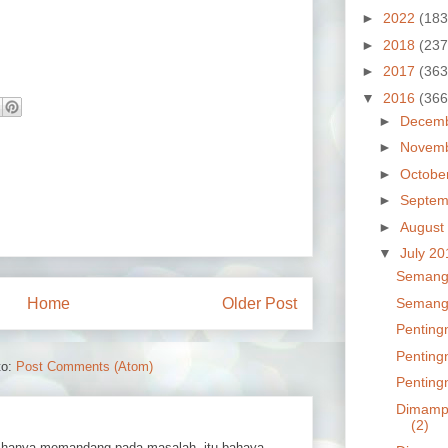
►
2022
(183
►
2018
(237
►
2017
(363
▼
2016
(366
►
Decem
►
Novem
►
Octobe
►
Septem
►
August
▼
July 2
Semanga
Home
Older Post
Semanga
Penting
Penting
to:
Post Comments (Atom)
Penting
Dimampu
(2)
hanya memandang pada masalah, itu bahaya.