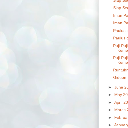
Siap Se
Siap Se
Iman Pa
Iman Pa
Paulus d
Paulus d
Puji-Pu
Kemen
Puji-Pu
Kemen
Runtuhn
Gideon 
►
June 2
►
May 2
►
April 2
►
March 
►
Februa
►
Januar