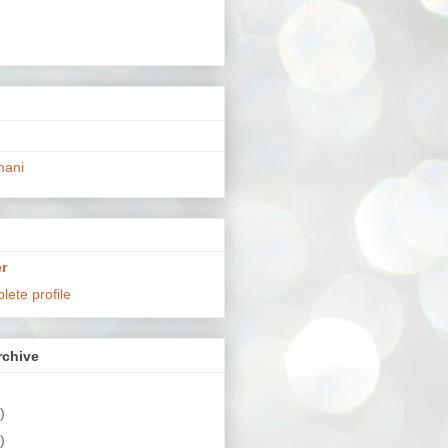
hani
r
ete profile
chive
)
)