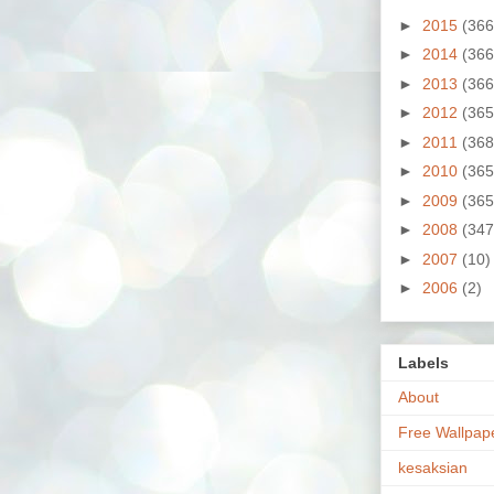
►
2015
(366
►
2014
(366
►
2013
(366
►
2012
(365
►
2011
(368
►
2010
(365
►
2009
(365
►
2008
(347
►
2007
(10)
►
2006
(2)
Labels
About
Free Wallpap
kesaksian