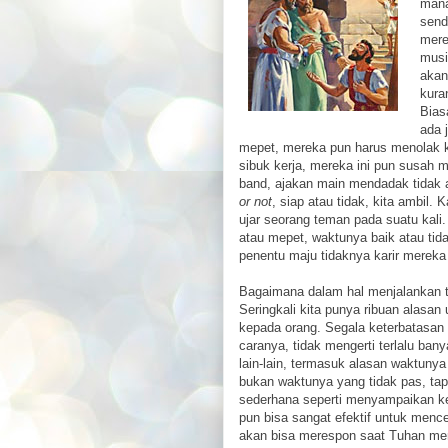
mana
send
mere
musi
akan
kura
Bias
ada 
mepet, mereka pun harus menolak k
sibuk kerja, mereka ini pun susah 
band, ajakan main mendadak tidak 
or not
, siap atau tidak, kita ambil.
ujar seorang teman pada suatu kali
atau mepet, waktunya baik atau tidak
penentu maju tidaknya karir mereka
Bagaimana dalam hal menjalankan 
Seringkali kita punya ribuan alasa
kepada orang. Segala keterbatasan 
caranya, tidak mengerti terlalu bany
lain-lain, termasuk alasan waktunya
bukan waktunya yang tidak pas, tapi
sederhana seperti menyampaikan kes
pun bisa sangat efektif untuk mencer
akan bisa merespon saat Tuhan me