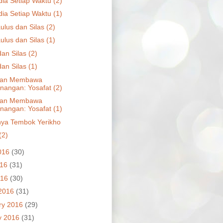
dia Setiap Waktu (2)
dia Setiap Waktu (1)
ulus dan Silas (2)
ulus dan Silas (1)
an Silas (2)
an Silas (1)
jian Membawa
angan: Yosafat (2)
jian Membawa
angan: Yosafat (1)
ya Tembok Yerikho
(2)
016
(30)
016
(31)
016
(30)
2016
(31)
ry 2016
(29)
y 2016
(31)