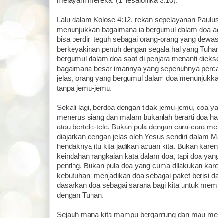
melayani mereka. (1 Tesalonika 3:10).
Lalu dalam Kolose 4:12, rekan sepelayanan Paulu
menunjukkan bagaimana ia bergumul dalam doa aga
bisa berdiri teguh sebagai orang-orang yang dew
berkeyakinan penuh dengan segala hal yang Tuhan
bergumul dalam doa saat di penjara menanti diek
bagaimana besar imannya yang sepenuhnya perc
jelas, orang yang bergumul dalam doa menunjukka
tanpa jemu-jemu.
Sekali lagi, berdoa dengan tidak jemu-jemu, doa ya
menerus siang dan malam bukanlah berarti doa har
atau bertele-tele. Bukan pula dengan cara-cara m
diajarkan dengan jelas oleh Yesus sendiri dalam M
hendaknya itu kita jadikan acuan kita. Bukan kare
keindahan rangkaian kata dalam doa, tapi doa yang
penting. Bukan pula doa yang cuma dilakukan kar
kebutuhan, menjadikan doa sebagai paket berisi daf
dasarkan doa sebagai sarana bagi kita untuk mem
dengan Tuhan.
Sejauh mana kita mampu bergantung dan mau men