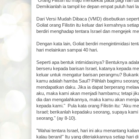
"Orang Filistin itu maju mendekat pada pagi hari da
Demikianlah ia tampil ke depan empat puluh hari l
Dari Versi Mudah Dibaca (VMD) disebutkan seperti
Goliat orang Filistin itu keluar dari kemahnya seti
berdiri menghadap tentara Israel dan mengejek me
Dengan kata lain, Goliat berdiri mengintimidasi ten
hari melainkan sampai 40 hari.
Seperti apa bentuk intimidasinya? Bentuknya adalah 
berseru kepada barisan Israel, katanya kepada 
keluar untuk mengatur barisan perangmu? Bukanka
kamu adalah hamba Saul? Pilihlah bagimu seorang, 
mendapatkan daku. Jika ia dapat berperang mela
aku, maka kami akan menjadi hambamu; tetapi jik
dia dan mengalahkannya, maka kamu akan menjad
kepada kami." Pula kata orang Filistin itu: "Aku me
Israel; berikanlah kepadaku seorang, supaya kam
seorang." (ay 8-10).
"Wahai tentara Israel, hari ini aku menantang kalian
kalau berani!" Itu yang diteriakkannya setiap hari di