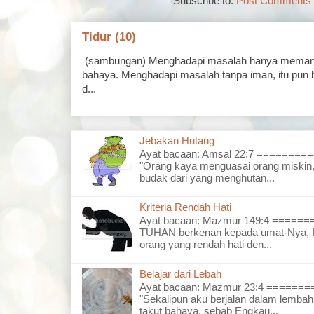
Subscribe to:
Post Comments 
Tidur (10)
(sambungan) Menghadapi masalah hanya memand
bahaya. Menghadapi masalah tanpa iman, itu pun 
d...
Jebakan Hutang
Ayat bacaan: Amsal 22:7 =======
"Orang kaya menguasai orang miskin,
budak dari yang menghutan...
Kriteria Rendah Hati
Ayat bacaan: Mazmur 149:4 =====
TUHAN berkenan kepada umat-Nya, I
orang yang rendah hati den...
Belajar dari Lebah
Ayat bacaan: Mazmur 23:4 =====
"Sekalipun aku berjalan dalam lembah
takut bahaya, sebab Engkau...