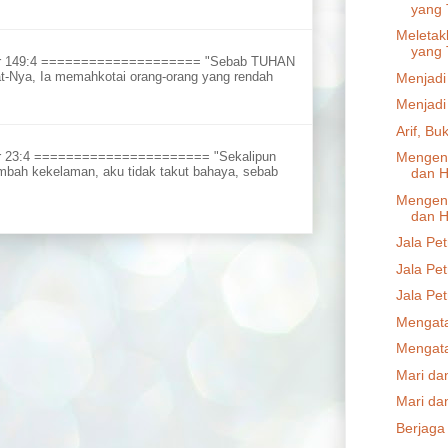
yang 
Meletak
yang 
ur 149:4 ==================== "Sebab TUHAN
t-Nya, Ia memahkotai orang-orang yang rendah
Menjadi
Menjadi
Arif, Bu
Mengena
r 23:4 ====================== "Sekalipun
embah kekelaman, aku tidak takut bahaya, sebab
dan H
Mengena
dan H
Jala Pet
Jala Pet
Jala Pet
Mengata
Mengata
Mari dan
Mari dan
Berjaga