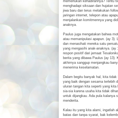
memerlukan kehadirannya? Tentu ti
menghadapi siksaan dan hujatan sebe
jiwa baru dan terus melakukan foll
jaringan internet, telepon atau apap
menjalankan komitmennya yang didas
anaknya.
Paulus juga mengatakan bahwa moti
atau memanipulasi apapun. (ay 3). 
dan menasihati mereka satu persatu,
yang mengasihi anak-anaknya. (ay 1
respon positif dari jemaat Tesalon
berita yang dibawa Paulus (ay 13). 
akhirnya sanggup menjangkau banya
menerima keselamatan.
Dalam begitu banyak hal, kita tida
yang baik dengan sesama terlebih d
uluran tangan kita seperti yang ki
sia-sia karena usaha kita tidak diha
untuk dijangkau. Ada pula kalanya su
menderita.
Kalau itu yang kita alami, ingatla
batas dan tanpa syarat, bak kelem