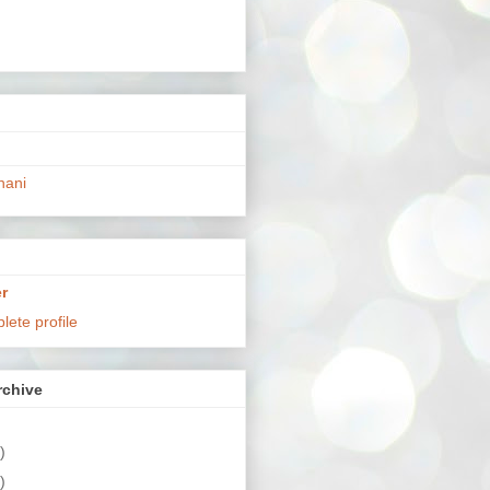
hani
r
ete profile
chive
)
)