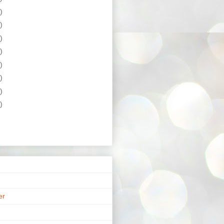
)
)
)
)
)
)
)
)
er