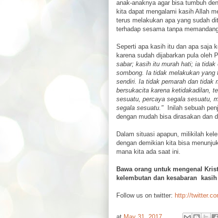
anak-anaknya agar bisa tumbuh deng
kita dapat mengalami kasih Allah me
terus melakukan apa yang sudah di
terhadap sesama tanpa memandang s
Seperti apa kasih itu dan apa saj
karena sudah dijabarkan pula oleh P
sabar; kasih itu murah hati; ia tida
sombong. Ia tidak melakukan yang t
sendiri. Ia tidak pemarah dan tidak
bersukacita karena ketidakadilan, t
sesuatu, percaya segala sesuatu,
segala sesuatu."
Inilah sebuah penj
dengan mudah bisa dirasakan dan di
Dalam situasi apapun, milikilah ke
dengan demikian kita bisa menunjuk
mana kita ada saat ini.
Bawa orang untuk mengenal Kris
kelembutan dan kesabaran kasih
Follow us on twitter:
http://twitter.c
at
May 31, 2017