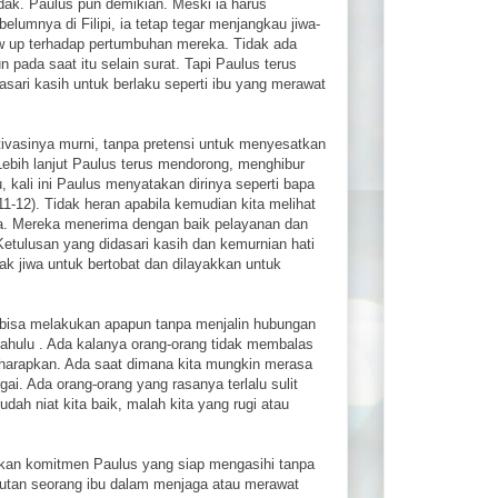
dak. Paulus pun demikian. Meski ia harus
lumnya di Filipi, ia tetap tegar menjangkau jiwa-
ow up terhadap pertumbuhan mereka. Tidak ada
un pada saat itu selain surat. Tapi Paulus terus
ari kasih untuk berlaku seperti ibu yang merawat
vasinya murni, tanpa pretensi untuk menyesatkan
Lebih lanjut Paulus terus mendorong, menghibur
 kali ini Paulus menyatakan dirinya seperti bapa
1-12). Tidak heran apabila kemudian kita melihat
ika. Mereka menerima dengan baik pelayanan dan
Ketulusan yang didasari kasih dan kemurnian hati
k jiwa untuk bertobat dan dilayakkan untuk
k bisa melakukan apapun tanpa menjalin hubungan
ahulu . Ada kalanya orang-orang tidak membalas
ta harapkan. Ada saat dimana kita mungkin merasa
rgai. Ada orang-orang yang rasanya terlalu sulit
dah niat kita baik, malah kita yang rugi atau
h akan komitmen Paulus yang siap mengasihi tanpa
butan seorang ibu dalam menjaga atau merawat