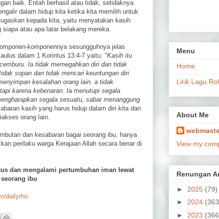
an baik. Entah berhasil atau tidak, setidaknya
ngalir dalam hidup kita ketika kita memilih untuk
tugaskan kepada kita, yaitu menyatakan kasih
iapa atau apa latar belakang mereka.
a komponen-komponennya sesungguhnya jelas
Menu
aulus dalam 1 Korintus 13:4-7 yaitu:
"Kasih itu
k cemburu. Ia tidak memegahkan diri dan tidak
Home
idak sopan dan tidak mencari keuntungan diri
Lirik Lagu Ro
 menyimpan kesalahan orang lain. a tidak
etapi karena kebenaran. Ia menutupi segala
 mengharapkan segala sesuatu, sabar menanggung
abaran kasih yang harus hidup dalam diri kita dan
About Me
akses orang lain.
webmaste
lembutan dan kesabaran bagai seorang ibu, hanya
kan perilaku warga Kerajaan Allah secara benar di
View my compl
tus dan mengalami pertumbuhan iman lewat
Renungan Ar
 seorang ibu
►
2025
(79)
om/dailyrho
►
2024
(363
►
2023
(366