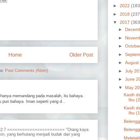
►
2022
(183
►
2018
(237
▼
2017
(363
►
Decem
►
Novem
►
Octobe
►
Septem
Home
Older Post
►
August
to:
Post Comments (Atom)
►
July 2
►
June 2
▼
May 2
Kasih d
hanya memandang pada masalah, itu bahaya.
Ibu (2
 pun bahaya. Iman seperti yang d...
Kasih d
Ibu (1
Belengg
Belengg
 22:7 ======================= "Orang kaya
in, yang berhutang menjadi budak dari yang
Meletak