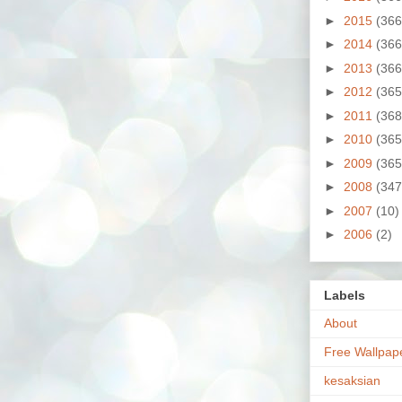
►
2015
(366
►
2014
(366
►
2013
(366
►
2012
(365
►
2011
(368
►
2010
(365
►
2009
(365
►
2008
(347
►
2007
(10)
►
2006
(2)
Labels
About
Free Wallpap
kesaksian