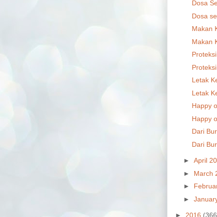
Dosa Sep
Dosa sep
Makan Ke
Makan Ke
Proteksi
Proteksi
Letak K
Letak K
Happy o
Happy o
Dari Bur
Dari Bur
►
April 2
►
March 
►
Februa
►
Januar
►
2016
(366