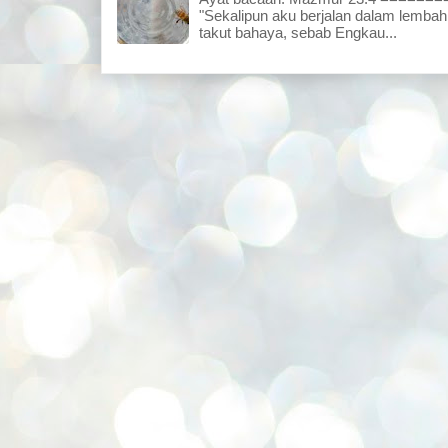
"Sekalipun aku berjalan dalam lembah
takut bahaya, sebab Engkau...