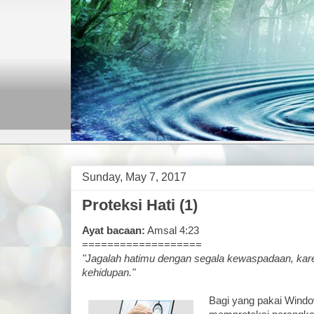
Sunday, May 7, 2017
Proteksi Hati (1)
Ayat bacaan:
Amsal 4:23
===================
"Jagalah hatimu dengan segala kewaspadaan, karen
kehidupan."
Bagi yang pakai Windo