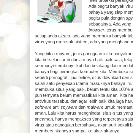
memproteksi perangkat
Ada begitu banyak viru
bahaya yang siap men
begitu pula dengan
spy
sebagainya. Ada yang 
browser
, terus memb
setiap anda akses, ada yang membuka banyak ta
virus yang merusak sistem, ada yang menghancurka
Yang bikin runyam, jenis gangguan ini kebanyakan su
kita berselancar di dunia maya baik-baik saja, tet
sembunyi-sembunyi ikut dari belakang dan menda
bahaya bagi perangkat komputer kita. Membuka sit
seperti pornografi, judi online, situs download da
salah satu penyebab utama masuknya bahaya ini. 
membuka situs yang baik, belum tentu kita 100% a
pun ternyata belum memastikan kita aman. Kita h
antivirus tersebut, dan agar lebih baik kita juga
software
anti
spyware
dan
malware
untuk memasti
aman. Lalu kita harus menghindari situs-situs y
ancaman, hanya mengakses yang terpercaya saja. 
virus atau gangguan berbahaya, akan sulit sekali ba
membersihkannya sampai ke akar-akarnya.