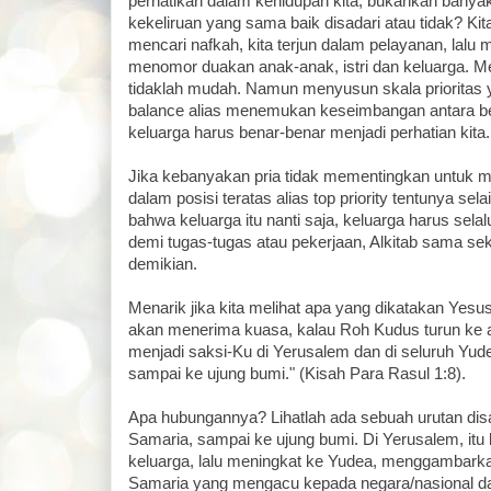
perhatikan dalam kehidupan kita, bukankah banyak 
kekeliruan yang sama baik disadari atau tidak? Kit
mencari nafkah, kita terjun dalam pelayanan, lalu
menomor duakan anak-anak, istri dan keluarga. 
tidaklah mudah. Namun menyusun skala prioritas y
balance alias menemukan keseimbangan antara be
keluarga harus benar-benar menjadi perhatian kita.
Jika kebanyakan pria tidak mementingkan untuk m
dalam posisi teratas alias top priority tentunya sela
bahwa keluarga itu nanti saja, keluarga harus sela
demi tugas-tugas atau pekerjaan, Alkitab sama se
demikian.
Menarik jika kita melihat apa yang dikatakan Yesus
akan menerima kuasa, kalau Roh Kudus turun ke
menjadi saksi-Ku di Yerusalem dan di seluruh Yu
sampai ke ujung bumi." (Kisah Para Rasul 1:8).
Apa hubungannya? Lihatlah ada sebuah urutan dis
Samaria, sampai ke ujung bumi. Di Yerusalem, itu
keluarga, lalu meningkat ke Yudea, menggambarkan 
Samaria yang mengacu kepada negara/nasional da