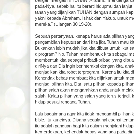
dengan mengasihi TUHAN, Allahmu, mendengarka
pada-Nya, sebab hal itu berarti hidupmu dan lanjut
tanah yang dijanjikan TUHAN dengan sumpah ke
yakni kepada Abraham, Ishak dan Yakub, untuk 
mereka." (Ulangan 30:19-20).
Sebuah pertanyaan, kenapa harus ada pilihan ya
pengambilan keputusan dari kita jika Tuhan mau k
Bukankah lebih mudah jika kita dibuat untuk ikut sa
diprogram? No, Tuhan membentuk kita sebagai ma
membentuk kita sebagai pribadi-pribadi yang dib
diriNya dan Dia ingin berinteraksi dengan kita, a
menjadikan kita robot terprogram. Karena itu kita 
Kehendak bebas membuat kita diijinkan untuk me
menjadi pilihan kita. Dari satu pilihan kepada pilihan 
pilihan salah akan mengarahkan anda untuk melaku
salah. Kalau pilihan yang salah yang terus terjadi,
hidup sesuai rencana Tuhan.
Lalu bagaimana agar kita tidak mengambil pilihan ke
bible. Itu kuncinya. Disana segala hal esensi tent
itu adalah panduan bagi kita dalam menjalani hidu
kemerdekaan, kehendak bebas yang ada pada diri k