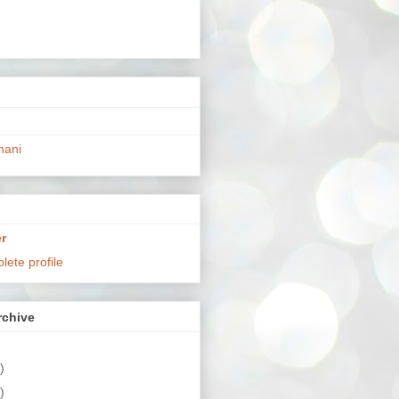
hani
r
ete profile
chive
)
)