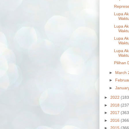
Represen
Lupa Ak
Waktu
Lupa Ak
Waktu
Lupa Ak
Waktu
Lupa Ak
Waktu
Pilihan
►
March 
►
Februa
►
Januar
►
2022
(183
►
2018
(237
►
2017
(363
►
2016
(366
►
2015
(366