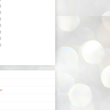
)
)
)
)
)
)
)
er
n