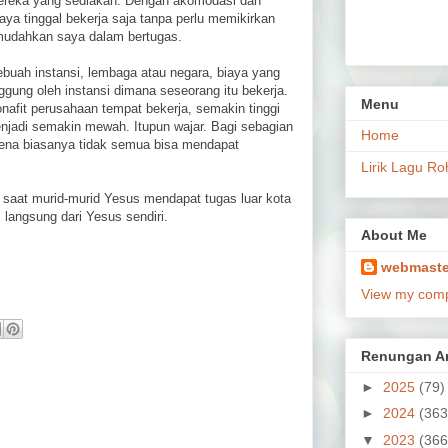
reka yang sediakan. Dengan akomodasi dan
saya tinggal bekerja saja tanpa perlu memikirkan
emudahkan saya dalam bertugas.
buah instansi, lembaga atau negara, biaya yang
ggung oleh instansi dimana seseorang itu bekerja.
Menu
onafit perusahaan tempat bekerja, semakin tinggi
enjadi semakin mewah. Itupun wajar. Bagi sebagian
Home
ena biasanya tidak semua bisa mendapat
Lirik Lagu Ro
a saat murid-murid Yesus mendapat tugas luar kota
i langsung dari Yesus sendiri.
About Me
webmaste
View my compl
Renungan Ar
►
2025
(79)
►
2024
(363
▼
2023
(366