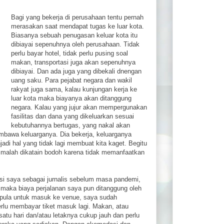
Bagi yang bekerja di perusahaan tentu pernah
merasakan saat mendapat tugas ke luar kota.
Biasanya sebuah penugasan keluar kota itu
dibiayai sepenuhnya oleh perusahaan. Tidak
perlu bayar hotel, tidak perlu pusing soal
makan, transportasi juga akan sepenuhnya
dibiayai. Dan ada juga yang dibekali dnengan
uang saku. Para pejabat negara dan wakil
rakyat juga sama, kalau kunjungan kerja ke
luar kota maka biayanya akan ditanggung
negara. Kalau yang jujur akan mempergunakan
fasilitas dan dana yang dikeluarkan sesuai
kebutuhannya bertugas, yang nakal akan
bawa keluarganya. Dia bekerja, keluarganya
njadi hal yang tidak lagi membuat kita kaget. Begitu
r malah dikatain bodoh karena tidak memanfaatkan
si saya sebagai jurnalis sebelum masa pandemi,
a maka biaya perjalanan saya pun ditanggung oleh
pula untuk masuk ke venue, saya sudah
perlu membayar tiket masuk lagi. Makan, atau
 satu hari dan/atau letaknya cukup jauh dan perlu