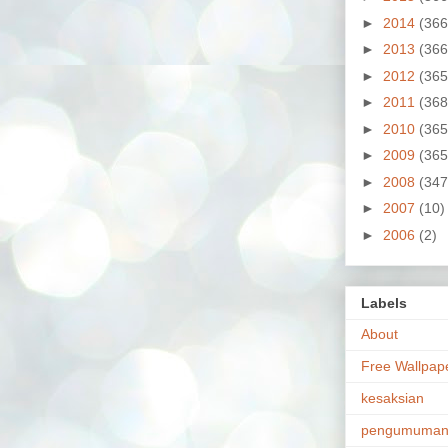
►
2014
(366
►
2013
(366
►
2012
(365
►
2011
(368
►
2010
(365
►
2009
(365
►
2008
(347
►
2007
(10)
►
2006
(2)
Labels
About
Free Wallpap
kesaksian
pengumuma