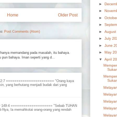
►
Decem
►
Novem
Home
Older Post
►
Octobe
►
Septem
►
August
to:
Post Comments (Atom)
►
July 2
►
June 2
►
May 2
hanya memandang pada masalah, itu bahaya.
 pun bahaya. Iman seperti yang d...
▼
April 2
Mempers
Sukar
Mempers
Sukar
 22:7 ======================= "Orang kaya
in, yang berhutang menjadi budak dari yang
Melayan
Melayan
Melayan
ur 149:4 ==================== "Sebab TUHAN
Melayan
t-Nya, Ia memahkotai orang-orang yang rendah
Melayan