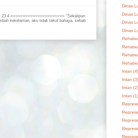
Dinas L
Dinas L
r 23:4 ====================== "Sekalipun
embah kekelaman, aku tidak takut bahaya, sebab
Dinas L
Dinas L
Rehabe
Rehabe
Rehabe
Rehabe
Intan (4
Intan (3
Intan (2
Intan (1
Represen
Represen
Represen
Represen
Represen