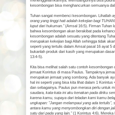
menenggelamkannya. Membangunnya bisa puluhan
kesombongan bisa menghancurkan semuanya dal
Tuhan sangat membenci kesombongan. Lihatlah aya
orang yang tinggi hati adalah kekejian bagi TUHAN
luput dari hukuman."
(Amsal 16:5). Firman Tuhan 
bahwa kesombongan akan berakibat pada kehancu
kesombongan adalah sesuatu yang ditentang Tuha
merupakan kekejian bagi Allah sehingga tidak aka
seperti yang tertulis dalam Amsal pasal 16 ayat 5
bukanlah produk dari kasih yang merupakan dasar 
13:4-5).
Kita bisa melihat salah satu contoh kesombongan da
jemaat Korintus di masa Paulus. Tampaknya jemaat
merupakan jemaat yang sombong. Ada banyak aya
hal ini seperti yang bisa kita lihat dalam 1 Korintus 
dan sebagainya. Paulus pun merasa perlu untuk 
saudara, kata-kata ini aku kenakan pada diriku sen
karena kamu, supaya dari teladan kami kamu belaj
ungkapan: "Jangan melampaui yang ada tertulis", 
antara kamu yang menyombongkan diri dengan j
satu dari pada yang lain."
(1 Korintus 4:6). Mereka l