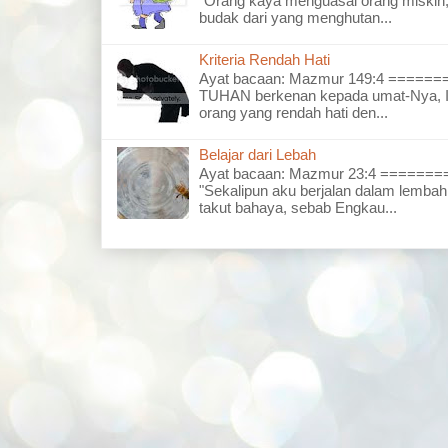
"Orang kaya menguasai orang miskin,
budak dari yang menghutan...
Kriteria Rendah Hati
Ayat bacaan: Mazmur 149:4 =====
TUHAN berkenan kepada umat-Nya, I
orang yang rendah hati den...
Belajar dari Lebah
Ayat bacaan: Mazmur 23:4 =====
"Sekalipun aku berjalan dalam lembah
takut bahaya, sebab Engkau...