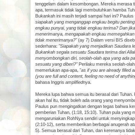
tenggelam dalam kesombongan. Mereka merasa ti
apa, termasuk tidak lagi membutuhkan hamba Tuh
Bukankah ini masih terjadi sampai hari ini? Paulus
siapakah yang menganggap engkau begitu pentin
engkau punyai, yang tidak engkau terima? Dan j
menerimanya, mengapakah engkau memegahkan di
tidak menerimanya?"
(ay 7) Dalam versi BIS diseb
sederhana:
"Siapakah yang menjadikan Saudara leb
Bukankah segala sesuatu Saudara terima dari All
menyombongkan diri, seolah-olah apa yang ada pa
sesuatu yang diberi?"
Perilaku mereka seolah-olah 
memerlukan apa-apa, "
as if you are already filled
(you are full and content, feeling no need of anythi
bahasa Inggris
amplified
nya.
Mereka lupa bahwa semua itu berasal dari Tuhan. 
akan hal itu, tidak boleh ada orang yang menyombo
Paulus pun mengingatkan dengan tegas bahwa kes
pemberian Tuhan, (1:18, 15:10). Tuhan pula yang m
mengaruniakan RohNya sendiri untuk menyingkapka
(2:10-12), serta memberikan berbagai anugerah at
5). Semua berasal dari Tuhan, dan kerenanya tida