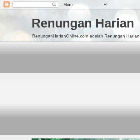
Renungan Harian
RenunganHarianOnline.com adalah Renungan Harian K