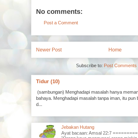
No comments:
Post a Comment
Newer Post
Home
Subscribe to:
Post Comments 
Tidur (10)
(sambungan) Menghadapi masalah hanya memand
bahaya. Menghadapi masalah tanpa iman, itu pun 
d...
Jebakan Hutang
Ayat bacaan: Amsal 22:7 =======