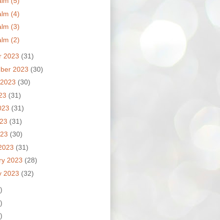
lm (5)
lm (4)
lm (3)
lm (2)
r 2023
(31)
ber 2023
(30)
 2023
(30)
023
(31)
023
(31)
023
(31)
023
(30)
2023
(31)
ry 2023
(28)
y 2023
(32)
)
)
)