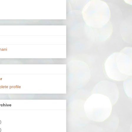
hani
r
ete profile
chive
)
)