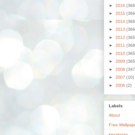
►
2016
(366
►
2015
(366
►
2014
(366
►
2013
(366
►
2012
(365
►
2011
(368
►
2010
(365
►
2009
(365
►
2008
(347
►
2007
(10)
►
2006
(2)
Labels
About
Free Wallpap
kesaksian