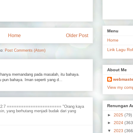
Menu
Home
Older Post
Home
Lirik Lagu Ro
to:
Post Comments (Atom)
About Me
hanya memandang pada masalah, itu bahaya.
webmaste
 pun bahaya. Iman seperti yang d...
View my compl
Renungan Ar
 22:7 ======================= "Orang kaya
in, yang berhutang menjadi budak dari yang
►
2025
(79)
►
2024
(363
▼
2023
(366