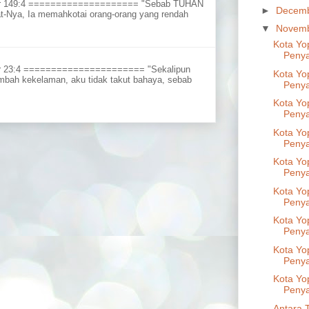
ur 149:4 ==================== "Sebab TUHAN
►
Decem
t-Nya, Ia memahkotai orang-orang yang rendah
▼
Novem
Kota Yo
Penya
r 23:4 ====================== "Sekalipun
Kota Yo
embah kekelaman, aku tidak takut bahaya, sebab
Penya
Kota Yo
Penya
Kota Yo
Penya
Kota Yo
Penya
Kota Yo
Penya
Kota Yo
Penya
Kota Yo
Penya
Kota Yo
Penya
Antara 