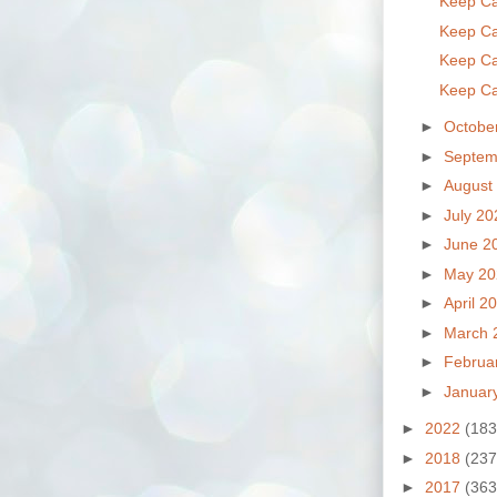
Keep Ca
Keep Ca
Keep Ca
Keep Ca
►
Octobe
►
Septem
►
August
►
July 2
►
June 2
►
May 2
►
April 2
►
March 
►
Februa
►
Januar
►
2022
(183
►
2018
(237
►
2017
(363