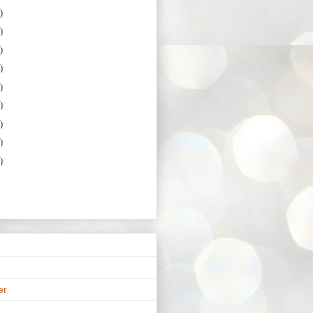
)
)
)
)
)
)
)
)
)
er