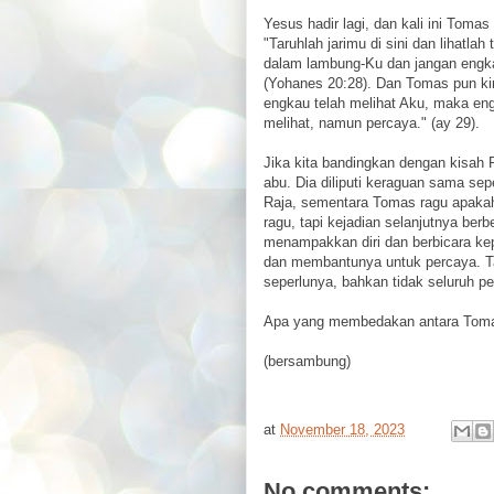
Yesus hadir lagi, dan kali ini Tom
"Taruhlah jarimu di sini dan lihatl
dalam lambung-Ku dan jangan engkau
(Yohanes 20:28). Dan Tomas pun ki
engkau telah melihat Aku, maka en
melihat, namun percaya." (ay 29).
Jika kita bandingkan dengan kisah 
abu. Dia diliputi keraguan sama sep
Raja, sementara Tomas ragu apakah
ragu, tapi kejadian selanjutnya ber
menampakkan diri dan berbicara k
dan membantunya untuk percaya. T
seperlunya, bahkan tidak seluruh pe
Apa yang membedakan antara Toma
(bersambung)
at
November 18, 2023
No comments: