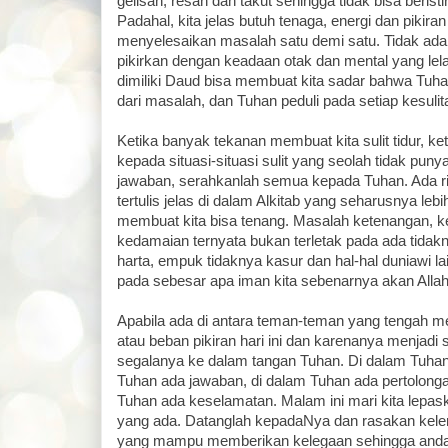
gelisah, resah dan takut sehingga tidak bisa berist
Padahal, kita jelas butuh tenaga, energi dan pikira
menyelesaikan masalah satu demi satu. Tidak ada s
pikirkan dengan keadaan otak dan mental yang lela
dimiliki Daud bisa membuat kita sadar bahwa Tuhan
dari masalah, dan Tuhan peduli pada setiap kesulit
Ketika banyak tekanan membuat kita sulit tidur, ke
kepada situasi-situasi sulit yang seolah tidak pun
jawaban, serahkanlah semua kepada Tuhan. Ada ri
tertulis jelas di dalam Alkitab yang seharusnya leb
membuat kita bisa tenang. Masalah ketenangan, k
kedamaian ternyata bukan terletak pada ada tidak
harta, empuk tidaknya kasur dan hal-hal duniawi lain
pada sebesar apa iman kita sebenarnya akan Allah
Apabila ada di antara teman-teman yang tengah 
atau beban pikiran hari ini dan karenanya menjadi su
segalanya ke dalam tangan Tuhan. Di dalam Tuhan
Tuhan ada jawaban, di dalam Tuhan ada pertolongan
Tuhan ada keselamatan. Malam ini mari kita lepa
yang ada. Datanglah kepadaNya dan rasakan kel
yang mampu memberikan kelegaan sehingga anda a