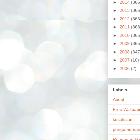
►
2014
(366
►
2013
(366
►
2012
(365
►
2011
(368
►
2010
(365
►
2009
(365
►
2008
(347
►
2007
(10)
►
2006
(2)
Labels
About
Free Wallpap
kesaksian
pengumuma
Renungan Ha