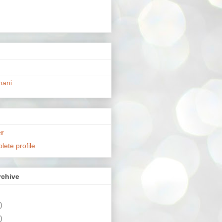
hani
r
ete profile
chive
)
)