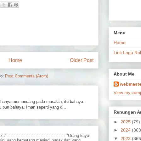
Menu
Home
Lirik Lagu Ro
Home
Older Post
About Me
to:
Post Comments (Atom)
webmaste
View my compl
hanya memandang pada masalah, itu bahaya.
 pun bahaya. Iman seperti yang d...
Renungan Ar
►
2025
(79)
►
2024
(363
 22:7 ======================= "Orang kaya
▼
2023
(366
in, yang berhutang menjadi budak dari yang