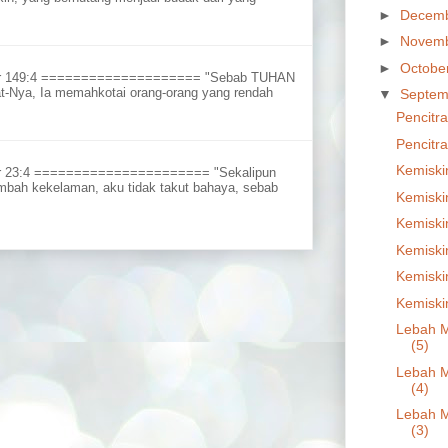
►
Decem
►
Novem
►
Octobe
ur 149:4 ==================== "Sebab TUHAN
t-Nya, Ia memahkotai orang-orang yang rendah
▼
Septem
Pencitra
Pencitra
Kemiski
r 23:4 ====================== "Sekalipun
embah kekelaman, aku tidak takut bahaya, sebab
Kemiski
Kemiski
Kemiski
Kemiski
Kemiski
Lebah M
(5)
Lebah M
(4)
Lebah M
(3)