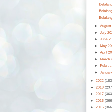
Belalang
Belalang
Belalang
►
August
►
July 2
►
June 2
►
May 2
►
April 2
►
March 
►
Februa
►
Januar
►
2022
(183
►
2018
(237
►
2017
(363
►
2016
(366
►
2015
(366