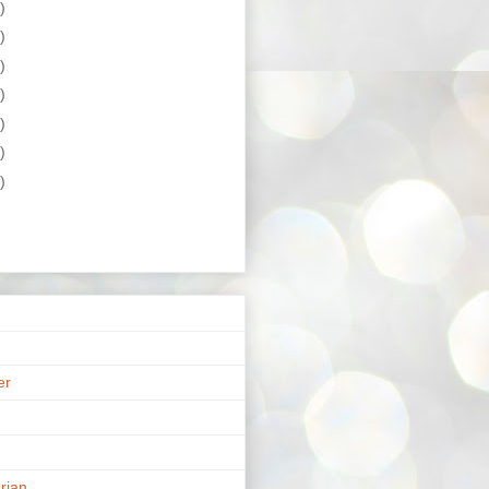
)
)
)
)
)
)
)
er
n
rian