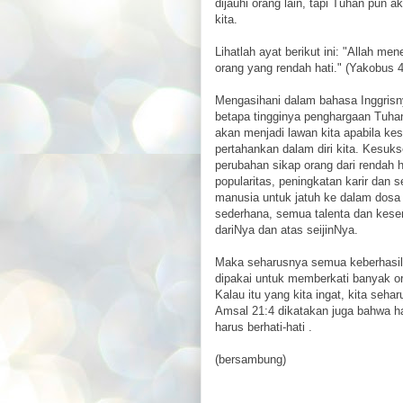
dijauhi orang lain, tapi Tuhan pun 
kita.
Lihatlah ayat berikut ini: "Allah m
orang yang rendah hati." (Yakobus 4
Mengasihani dalam bahasa Inggrisnya
betapa tingginya penghargaan Tuhan
akan menjadi lawan kita apabila k
pertahankan dalam diri kita. Kesuk
perubahan sikap orang dari rendah
popularitas, peningkatan karir dan
manusia untuk jatuh ke dalam dosa
sederhana, semua talenta dan kesem
dariNya dan atas seijinNya.
Maka seharusnya semua keberhasila
dipakai untuk memberkati banyak o
Kalau itu yang kita ingat, kita se
Amsal 21:4 dikatakan juga bahwa h
harus berhati-hati .
(bersambung)