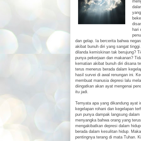
meng
dala
yang
beke
disa
hari
penu
dan gelap. Ia bercerita bahwa negar
akibat bunuh diri yang sangat tingg
dilanda kemiskinan tak berujung? Ti
punya pekerjaan dan makanan? Tid
kematian akibat bunuh diri disana te
terus menerus berada dalam kegela
hasil survei di awal renungan ini. 
membuat manusia depresi lalu melak
diingatkan akan ayat mengenai pen
itu jadi.
Ternyata apa yang dikandung ayat i
kegelapan rohani dan kegelapan ter
pun punya dampak langsung dalam 
menyangka bahwa orang yang terus 
mengakibatkan depresi dalam hidu
berada dalam kesulitan hidup. Mak
pentingnya terang di mata Tuhan. K