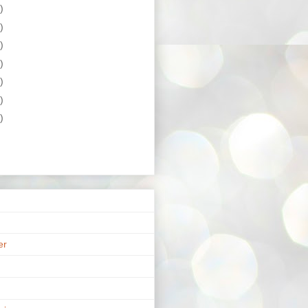
)
)
)
)
)
)
)
er
n