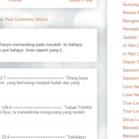
Gunung
Mawar B
to:
Post Comments (Atom)
Mengant
Penola
Jadilah 
hanya memandang pada masalah, itu bahaya.
Iri Hati 
 pun bahaya. Iman seperti yang d...
Iri Hati 
Sopan 
Gemerin
Gemerin
 22:7 ======================= "Orang kaya
in, yang berhutang menjadi budak dari yang
Love Nev
Love Nev
True Lo
ur 149:4 ==================== "Sebab TUHAN
True Lo
t-Nya, Ia memahkotai orang-orang yang rendah
Dinas L
Blessed 
Blessed 
r 23:4 ====================== "Sekalipun