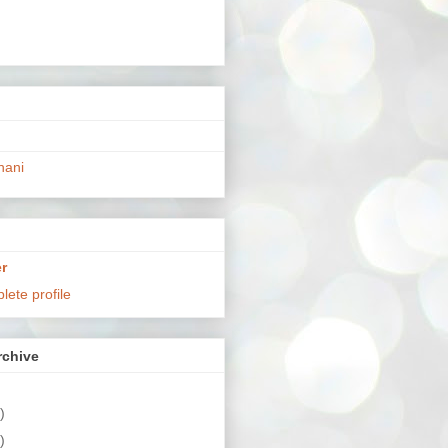
hani
r
ete profile
chive
)
)