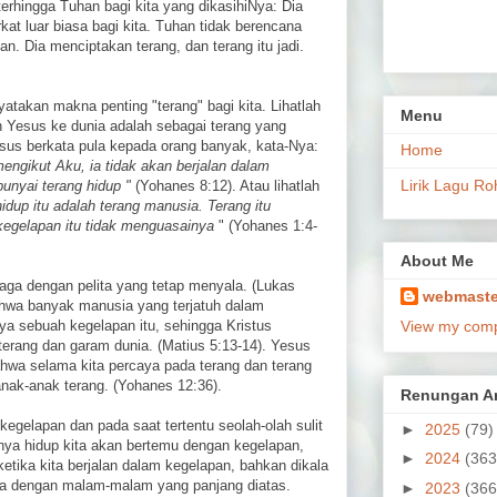
terhingga Tuhan bagi kita yang dikasihiNya: Dia
at luar biasa bagi kita. Tuhan tidak berencana
an. Dia menciptakan terang, dan terang itu jadi.
atakan makna penting "terang" bagi kita. Lihatlah
Menu
 Yesus ke dunia adalah sebagai terang yang
sus berkata pula kepada orang banyak, kata-Nya:
Home
engikut Aku, ia tidak akan berjalan dalam
Lirik Lagu Ro
unyai terang hidup "
(Yohanes 8:12). Atau lihatlah
idup itu adalah terang manusia. Terang itu
kegelapan itu tidak menguasainya
" (Yohanes 1:4-
About Me
-jaga dengan pelita yang tetap menyala. (Lukas
webmaste
hwa banyak manusia yang terjatuh dalam
a sebuah kegelapan itu, sehingga Kristus
View my compl
erang dan garam dunia. (Matius 5:13-14). Yesus
hwa selama kita percaya pada terang dan terang
 anak-anak terang. (Yohanes 12:36).
Renungan Ar
egelapan dan pada saat tertentu seolah-olah sulit
►
2025
(79)
anya hidup kita akan bertemu dengan kegelapan,
►
2024
(363
ketika kita berjalan dalam kegelapan, bahkan dikala
ota dengan malam-malam yang panjang diatas.
►
2023
(366