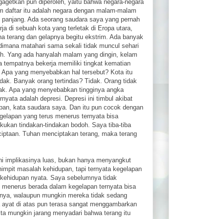
agetkan pun diperoleh, yaitu bahwa negara-negara
m daftar itu adalah negara dengan malam-malam
 panjang. Ada seorang saudara saya yang pernah
rja di sebuah kota yang terletak di Eropa utara,
na terang dan gelapnya begitu ekstrim. Ada banyak
 dimana matahari sama sekali tidak muncul sehari
h. Yang ada hanyalah malam yang dingin, kelam
a tempatnya bekerja memiliki tingkat kematian
i. Apa yang menyebabkan hal tersebut? Kota itu
dak. Banyak orang tertindas? Tidak. Orang tidak
ak. Apa yang menyebabkan tingginya angka
rnyata adalah depresi. Depresi ini timbul akibat
pan, kata saudara saya. Dan itu pun cocok dengan
Kegelapan yang terus menerus ternyata bisa
ukan tindakan-tindakan bodoh. Saya tiba-tiba
ciptaan. Tuhan menciptakan terang, maka terang
ni implikasinya luas, bukan hanya menyangkut
himpit masalah kehidupan, tapi ternyata kegelapan
kehidupan nyata. Saya sebelumnya tidak
menerus berada dalam kegelapan ternyata bisa
pnya, walaupun mungkin mereka tidak sedang
a ayat di atas pun terasa sangat menggambarkan
ita mungkin jarang menyadari bahwa terang itu