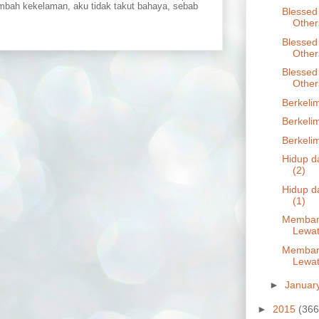
embah kekelaman, aku tidak takut bahaya, sebab
Blessed 
Other
Blessed 
Other
Blessed 
Other
Berkeli
Berkeli
Berkeli
Hidup d
(2)
Hidup d
(1)
Membang
Lewat
Membang
Lewat
►
Januar
►
2015
(366