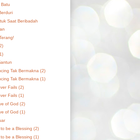
 Batu
erduri
uk Saat Beribadah
kan
Terang!
(2)
(1)
Santun
cing Tak Bermakna (2)
cing Tak Bermakna (1)
er Fails (2)
er Fails (1)
ve of God (2)
ve of God (1)
uar
to be a Blessing (2)
to be a Blessing (1)