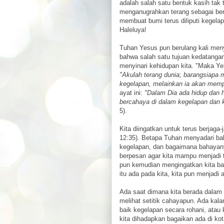
adalah salah satu bentuk kasih tak 
menganugrahkan terang sebagai berk
membuat bumi terus diliputi kegelap
Haleluya!
Tuhan Yesus pun berulang kali meny
bahwa salah satu tujuan kedatangan
menyinari kehidupan kita. "Maka Ye
"Akulah terang dunia; barangsiapa m
kegelapan, melainkan ia akan memp
ayat ini:
"Dalam Dia ada hidup dan h
bercahaya di dalam kegelapan dan 
5).
Kita diingatkan untuk terus berjaga
12:35). Betapa Tuhan menyadari ba
kegelapan, dan bagaimana bahayany
berpesan agar kita mampu menjadi t
pun kemudian mengingatkan kita ba
itu ada pada kita, kita pun menjadi
Ada saat dimana kita berada dalam k
melihat setitik cahayapun. Ada kal
baik kegelapan secara rohani, atau 
kita dihadapkan bagaikan ada di k