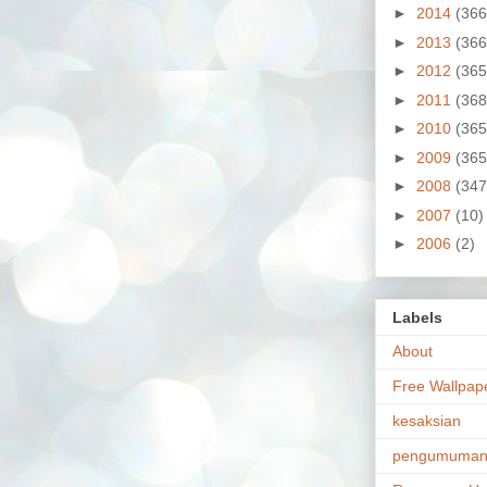
►
2014
(366
►
2013
(366
►
2012
(365
►
2011
(368
►
2010
(365
►
2009
(365
►
2008
(347
►
2007
(10)
►
2006
(2)
Labels
About
Free Wallpap
kesaksian
pengumuma