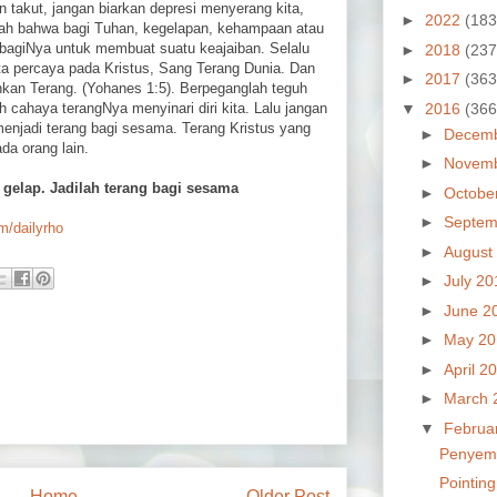
an takut, jangan biarkan depresi menyerang kita,
►
2022
(183
tlah bahwa bagi Tuhan, kegelapan, kehampaan atau
 bagiNya untuk membuat suatu keajaiban. Selalu
►
2018
(237
ita percaya pada Kristus, Sang Terang Dunia. Dan
►
2017
(363
hkan Terang. (Yohanes 1:5). Berpeganglah teguh
▼
2016
(366
h cahaya terangNya menyinari diri kita. Lalu jangan
menjadi terang bagi sesama. Terang Kristus yang
►
Decem
da orang lain.
►
Novem
 gelap. Jadilah terang bagi sesama
►
Octobe
►
Septem
om/dailyrho
►
August
►
July 2
►
June 2
►
May 2
►
April 2
►
March 
▼
Februa
Penyema
Pointing
Home
Older Post