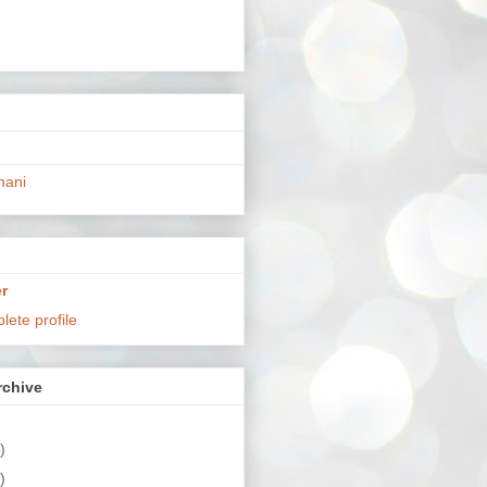
hani
r
ete profile
chive
)
)