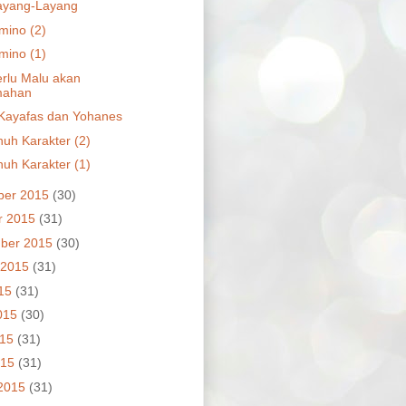
ayang-Layang
mino (2)
mino (1)
erlu Malu akan
mahan
Kayafas dan Yohanes
h Karakter (2)
h Karakter (1)
ber 2015
(30)
r 2015
(31)
ber 2015
(30)
 2015
(31)
015
(31)
015
(30)
015
(31)
015
(31)
2015
(31)