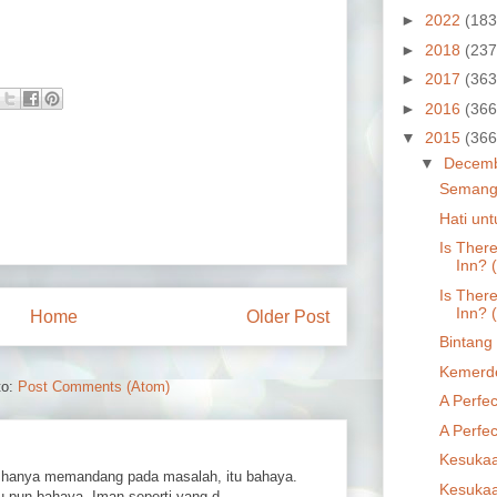
►
2022
(183
►
2018
(237
►
2017
(363
►
2016
(366
▼
2015
(366
▼
Decem
Semang
Hati un
Is There
Inn? 
Is There
Inn? 
Home
Older Post
Bintang
Kemerd
to:
Post Comments (Atom)
A Perfec
A Perfec
Kesukaa
hanya memandang pada masalah, itu bahaya.
Kesukaa
 pun bahaya. Iman seperti yang d...