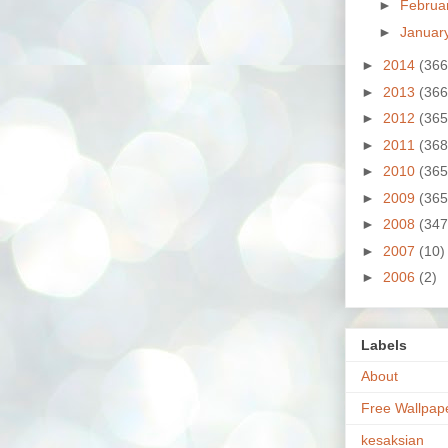
►
Februa
►
Januar
►
2014
(366
►
2013
(366
►
2012
(365
►
2011
(368
►
2010
(365
►
2009
(365
►
2008
(347
►
2007
(10)
►
2006
(2)
Labels
About
Free Wallpap
kesaksian