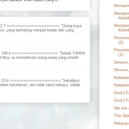
Mempers
Memper
Kebeb
Memper
 22:7 ======================= "Orang kaya
Kebeb
in, yang berhutang menjadi budak dari yang
Penonton
(2)
Penonton
ur 149:4 ==================== "Sebab TUHAN
(1)
t-Nya, Ia memahkotai orang-orang yang rendah
Simeon,
Simeon,
Katakan
r 23:4 ====================== "Sekalipun
Katakan
embah kekelaman, aku tidak takut bahaya, sebab
God's F
God's F
We are 
The Spir
Pelayan