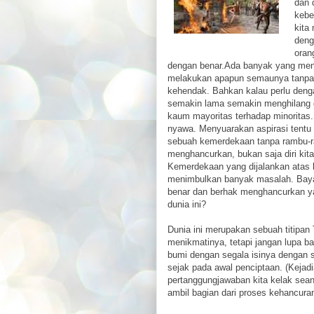
dan 
kebe
kita
deng
oran
dengan benar.Ada banyak yang me
melakukan apapun semaunya tanpa
kehendak. Bahkan kalau perlu denga
semakin lama semakin menghilang d
kaum mayoritas terhadap minoritas
nyawa. Menyuarakan aspirasi tentu s
sebuah kemerdekaan tanpa rambu-
menghancurkan, bukan saja diri kita
Kemerdekaan yang dijalankan atas k
menimbulkan banyak masalah. Bayan
benar dan berhak menghancurkan y
dunia ini?
Dunia ini merupakan sebuah titipan
menikmatinya, tetapi jangan lupa b
bumi dengan segala isinya dengan s
sejak pada awal penciptaan. (Kejad
pertanggungjawaban kita kelak sean
ambil bagian dari proses kehancuran