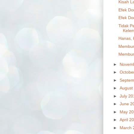
Kisah L
Efek Do
Efek Do
Tidak P
Kele
Hanas, 
Membunu
Membunu
►
Novem
►
Octobe
►
Septem
►
August
►
July 2
►
June 2
►
May 2
►
April 2
►
March 