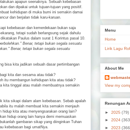
melakukan apapun seenaknya. Sebuah kebebasan
an dan dipakai untuk tujuan-tujuan yang positif.
uat kehidupan di muka bumi ini semakin damai
ncur dan berjalan tidak karu-karuan.
kapi kebebasan dan kemerdekaan bukan saja
Menu
sekarang, tetapi sudah berlangsung sejak dahulu
g dikatakan Paulus dalam surat 1 Korintus pasal 10.
Home
erbolehkan." Benar, tetapi bukan segala sesuatu
Lirik Lagu Ro
hkan." Benar, tetapi bukan segala sesuatu
yang bisa kita jadikan sebuah dasar pertimbangan
About Me
bagi kita dan sesama atau tidak?
webmaste
eh itu membangun kehidupan kita atau tidak?
na kita tinggal atau malah membuatnya semakin
View my compl
uk kita sikapi dalam alam kebebasan. Sebab apalah
Renungan Ar
abila itu malah membuat kita semakin menjauh
 hidup kita atau menyengsarakan orang lain?
►
2025
(79)
rkan hidup orang lain hanya demi memuaskan
►
2024
(363
tu bukanlah gambaran sikap yang diinginkan Tuhan
au kebebasan bagi umatNya.
►
2023
(366