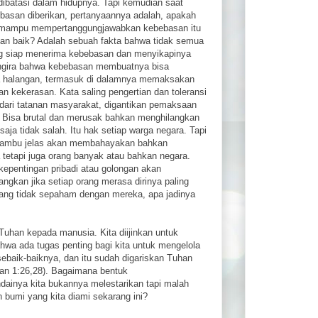
dibatasi dalam hidupnya. Tapi kemudian saat
basan diberikan, pertanyaannya adalah, apakah
 mampu mempertanggungjawabkan kebebasan itu
an baik? Adalah sebuah fakta bahwa tidak semua
g siap menerima kebebasan dan menyikapinya
ngira bahwa kebebasan membuatnya bisa
 halangan, termasuk di dalamnya memaksakan
n kekerasan. Kata saling pengertian dan toleransi
ari tatanan masyarakat, digantikan pemaksaan
. Bisa brutal dan merusak bahkan menghilangkan
aja tidak salah. Itu hak setiap warga negara. Tapi
rambu jelas akan membahayakan bahkan
 tetapi juga orang banyak atau bahkan negara.
epentingan pribadi atau golongan akan
gkan jika setiap orang merasa dirinya paling
ang tidak sepaham dengan mereka, apa jadinya
 Tuhan kepada manusia. Kita diijinkan untuk
ahwa ada tugas penting bagi kita untuk mengelola
ebaik-baiknya, dan itu sudah digariskan Tuhan
ian 1:26,28). Bagaimana bentuk
dainya kita bukannya melestarikan tapi malah
 bumi yang kita diami sekarang ini?