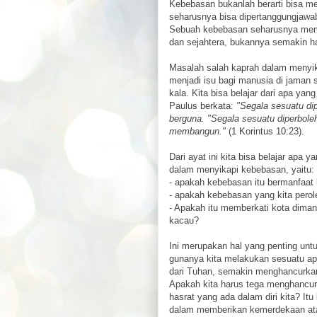
Kebebasan bukanlah berarti bisa 
seharusnya bisa dipertanggungjawabk
Sebuah kebebasan seharusnya memb
dan sejahtera, bukannya semakin ha
Masalah salah kaprah dalam menyi
menjadi isu bagi manusia di jaman 
kala. Kita bisa belajar dari apa yan
Paulus berkata:
"Segala sesuatu dip
berguna. "Segala sesuatu diperbole
membangun."
(1 Korintus 10:23).
Dari ayat ini kita bisa belajar apa 
dalam menyikapi kebebasan, yaitu:
- apakah kebebasan itu bermanfaat 
- apakah kebebasan yang kita perol
- Apakah itu memberkati kota dima
kacau?
Ini merupakan hal yang penting unt
gunanya kita melakukan sesuatu ap
dari Tuhan, semakin menghancurkan
Apakah kita harus tega menghancu
hasrat yang ada dalam diri kita? I
dalam memberikan kemerdekaan at