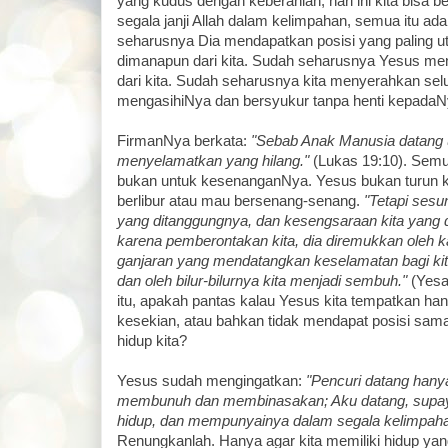
yang kudus dengan keberanian, hari ini kita bisa 
segala janji Allah dalam kelimpahan, semua itu ad
seharusnya Dia mendapatkan posisi yang paling 
dimanapun dari kita. Sudah seharusnya Yesus me
dari kita. Sudah seharusnya kita menyerahkan selu
mengasihiNya dan bersyukur tanpa henti kepadaN
FirmanNya berkata:
"Sebab Anak Manusia datang 
menyelamatkan yang hilang."
(Lukas 19:10). Semu
bukan untuk kesenanganNya. Yesus bukan turun k
berlibur atau mau bersenang-senang.
"Tetapi sesu
yang ditanggungnya, dan kesengsaraan kita yang di
karena pemberontakan kita, dia diremukkan oleh ka
ganjaran yang mendatangkan keselamatan bagi ki
dan oleh bilur-bilurnya kita menjadi sembuh."
(Yesa
itu, apakah pantas kalau Yesus kita tempatkan han
kesekian, atau bahkan tidak mendapat posisi sama s
hidup kita?
Yesus sudah mengingatkan:
"Pencuri datang hany
membunuh dan membinasakan; Aku datang, sup
hidup, dan mempunyainya dalam segala kelimpaha
Renungkanlah. Hanya agar kita memiliki hidup ya