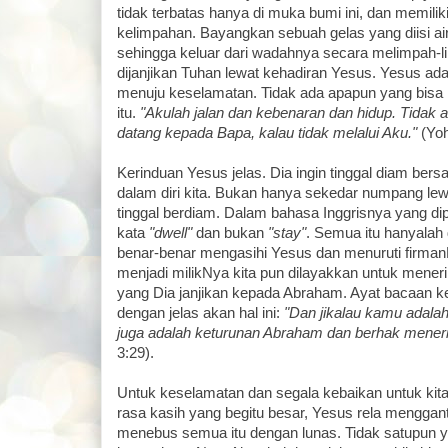
tidak terbatas hanya di muka bumi ini, dan memili
kelimpahan. Bayangkan sebuah gelas yang diisi a
sehingga keluar dari wadahnya secara melimpah-li
dijanjikan Tuhan lewat kehadiran Yesus. Yesus ada
menuju keselamatan. Tidak ada apapun yang bisa m
itu.
"Akulah jalan dan kebenaran dan hidup. Tidak
datang kepada Bapa, kalau tidak melalui Aku."
(Yoh
Kerinduan Yesus jelas. Dia ingin tinggal diam ber
dalam diri kita. Bukan hanya sekedar numpang lew
tinggal berdiam. Dalam bahasa Inggrisnya yang di
kata
"dwell"
dan bukan
"stay"
. Semua itu hanyalah 
benar-benar mengasihi Yesus dan menuruti firman
menjadi milikNya kita pun dilayakkan untuk menerima
yang Dia janjikan kepada Abraham. Ayat bacaan 
dengan jelas akan hal ini:
"Dan jikalau kamu adala
juga adalah keturunan Abraham dan berhak menerim
3:29).
Untuk keselamatan dan segala kebaikan untuk kita
rasa kasih yang begitu besar, Yesus rela mengganti
menebus semua itu dengan lunas. Tidak satupun y