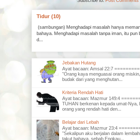
Subscribe to:
Post Comments 
Tidur (10)
(sambungan) Menghadapi masalah hanya memand
bahaya. Menghadapi masalah tanpa iman, itu pun 
d...
Jebakan Hutang
Ayat bacaan: Amsal 22:7 =======
"Orang kaya menguasai orang miskin,
budak dari yang menghutan...
Kriteria Rendah Hati
Ayat bacaan: Mazmur 149:4 =====
TUHAN berkenan kepada umat-Nya, I
orang yang rendah hati den...
Belajar dari Lebah
Ayat bacaan: Mazmur 23:4 =====
"Sekalipun aku berjalan dalam lembah
takut bahaya, sebab Engkau...