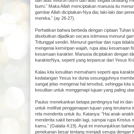
dan atas seluruh bumi dan atas segala binatang m
bumi." Maka Allah menciptakan manusia itu menu
gambar Allah diciptakan-Nya dia; laki-laki dan pe
mereka." (ay 26-27).
Perhatikan bahwa berbeda dengan ciptaan Tuhan l
disebutkan dijadikan secara istimewa menurut gam
Tritunggal sendiri. Menurut gambar dan rupa tidak
mengenai kemiripan wajah, rupa atau kesamaan fisi
kesamaan karakter. Manusia diciptakan dengan ide 
karakterNya, seperti yang terpancar dari Yesus Kri
Kalau kita kesulitan memahami seperti apa karakter
kedatangan Yesus ke dunia sesungguhnya member
sangat jelas mengenai hal tersebut, sehingga kita 
kesulitan untuk menggenapi tujuan yang paling uta
Paulus menekankan betapa pentingnya hal ini dan 
untuk melihat penggenapan tujuan yang terutama ini
rela menderita untuk itu. Katanya: "Hai anak-ana
menderita sakit bersalin lagi, sampai rupa Kristus
kamu." (Galatia 4:19). Ayat ini menunjukkan bah
penekanan besar tentang menjadi serupa dengan 