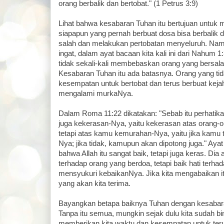
orang berbalik dan bertobat." (1 Petrus 3:9)
Lihat bahwa kesabaran Tuhan itu bertujuan untu
siapapun yang pernah berbuat dosa bisa berbalik da
salah dan melakukan pertobatan menyeluruh. Namu
ingat, dalam ayat bacaan kita kali ini dari Nahum 
tidak sekali-kali membebaskan orang yang bersal
Kesabaran Tuhan itu ada batasnya. Orang yang 
kesempatan untuk bertobat dan terus berbuat keja
mengalami murkaNya.
Dalam Roma 11:22 dikatakan: "Sebab itu perhatik
juga kekerasan-Nya, yaitu kekerasan atas orang-or
tetapi atas kamu kemurahan-Nya, yaitu jika kamu
Nya; jika tidak, kamupun akan dipotong juga." Ayat
bahwa Allah itu sangat baik, tetapi juga keras. Dia
terhadap orang yang berdoa, tetapi baik hati terha
mensyukuri kebaikanNya. Jika kita mengabaikan 
yang akan kita terima.
Bayangkan betapa baiknya Tuhan dengan kesabara
Tanpa itu semua, mungkin sejak dulu kita sudah b
memberikan kita waktu dan kesempatan untuk teru