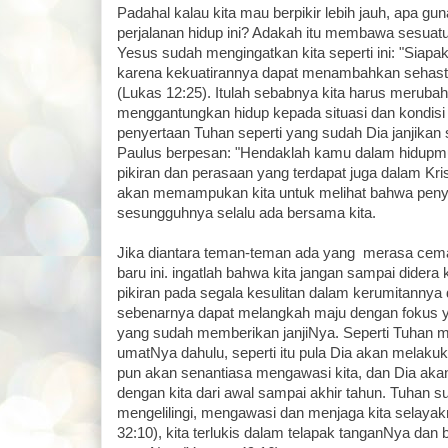
Padahal kalau kita mau berpikir lebih jauh, apa gu
perjalanan hidup ini? Adakah itu membawa sesuat
Yesus sudah mengingatkan kita seperti ini: "Siapa
karena kekuatirannya dapat menambahkan sehasta
(Lukas 12:25). Itulah sebabnya kita harus merubah p
menggantungkan hidup kepada situasi dan kondisi t
penyertaan Tuhan seperti yang sudah Dia janjikan se
Paulus berpesan: "Hendaklah kamu dalam hidup
pikiran dan perasaan yang terdapat juga dalam Kris
akan memampukan kita untuk melihat bahwa peny
sesungguhnya selalu ada bersama kita.
Jika diantara teman-teman ada yang merasa cem
baru ini. ingatlah bahwa kita jangan sampai didera
pikiran pada segala kesulitan dalam kerumitannya d
sebenarnya dapat melangkah maju dengan fokus y
yang sudah memberikan janjiNya. Seperti Tuhan 
umatNya dahulu, seperti itu pula Dia akan melaku
pun akan senantiasa mengawasi kita, dan Dia ak
dengan kita dari awal sampai akhir tahun. Tuhan su
mengelilingi, mengawasi dan menjaga kita selayak
32:10), kita terlukis dalam telapak tanganNya dan