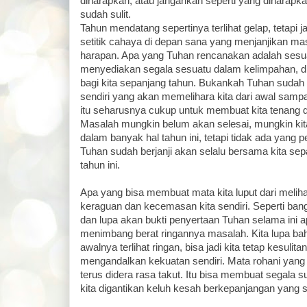
diharapkan, atau jangankan seperti yang diharapk
sudah sulit.
Tahun mendatang sepertinya terlihat gelap, tetapi 
setitik cahaya di depan sana yang menjanjikan m
harapan. Apa yang Tuhan rencanakan adalah sesua
menyediakan segala sesuatu dalam kelimpahan, 
bagi kita sepanjang tahun. Bukankah Tuhan suda
sendiri yang akan memelihara kita dari awal samp
itu seharusnya cukup untuk membuat kita tenang 
Masalah mungkin belum akan selesai, mungkin ki
dalam banyak hal tahun ini, tetapi tidak ada yang pe
Tuhan sudah berjanji akan selalu bersama kita sepa
tahun ini.
Apa yang bisa membuat mata kita luput dari meliha
keraguan dan kecemasan kita sendiri. Seperti bangs
dan lupa akan bukti penyertaan Tuhan selama ini a
menimbang berat ringannya masalah. Kita lupa b
awalnya terlihat ringan, bisa jadi kita tetap kesulit
mengandalkan kekuatan sendiri. Mata rohani yang
terus didera rasa takut. Itu bisa membuat segala suk
kita digantikan keluh kesah berkepanjangan yang sa