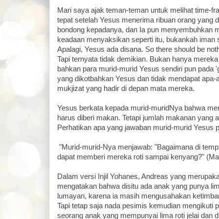
Mari saya ajak teman-teman untuk melihat time-fram
tepat setelah Yesus menerima ribuan orang yang 
bondong kepadanya, dan Ia pun menyembuhkan m
keadaan menyaksikan seperti itu, bukankah iman
Apalagi, Yesus ada disana. So there should be nothi
Tapi ternyata tidak demikian. Bukan hanya mereka 
bahkan para murid-murid Yesus sendiri pun pada '
yang dikotbahkan Yesus dan tidak mendapat apa-a
mukjizat yang hadir di depan mata mereka.
Yesus berkata kepada murid-muridNya bahwa mer
harus diberi makan. Tetapi jumlah makanan yang ada 
Perhatikan apa yang jawaban murid-murid Yesus p
"Murid-murid-Nya menjawab: "Bagaimana di tempat
dapat memberi mereka roti sampai kenyang?" (Mar
Dalam versi Injil Yohanes, Andreas yang merupak
mengatakan bahwa disitu ada anak yang punya lima 
lumayan, karena ia masih mengusahakan ketimba
Tapi tetap saja nada pesimis kemudian mengikuti p
seorang anak yang mempunyai lima roti jelai dan d