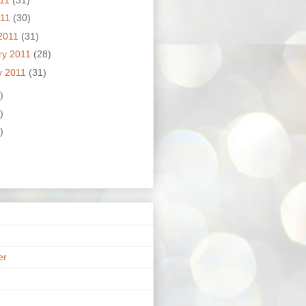
011
(30)
2011
(31)
ry 2011
(28)
y 2011
(31)
)
)
)
er
n