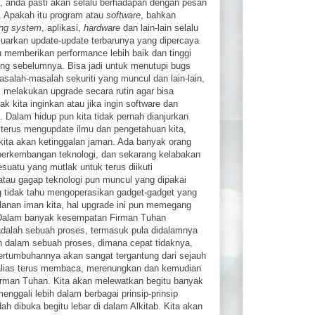
a, anda pasti akan selalu berhadapan dengan pesan
. Apakah itu program atau
software
, bahkan
ing system
, aplikasi,
hardware
dan lain-lain selalu
uarkan update-update terbarunya yang dipercaya
memberikan performance lebih baik dan tinggi
ing sebelumnya. Bisa jadi untuk menutupi bugs
asalah-masalah sekuriti yang muncul dan lain-lain,
k melakukan upgrade secara rutin agar bisa
k kita inginkan atau jika ingin software dan
l. Dalam hidup pun kita tidak pernah dianjurkan
 terus mengupdate ilmu dan pengetahuan kita,
 kita akan ketinggalan jaman. Ada banyak orang
i perkembangan teknologi, dan sekarang kelabakan
esuatu yang mutlak untuk terus diikuti
atau gagap teknologi pun muncul yang dipakai
tidak tahu mengoperasikan gadget-gadget yang
anan iman kita, hal upgrade ini pun memegang
. Dalam banyak kesempatan Firman Tuhan
adalah sebuah proses, termasuk pula didalamnya
h dalam sebuah proses, dimana cepat tidaknya,
pertumbuhannya akan sangat tergantung dari sejauh
alias terus membaca, merenungkan dan kemudian
rman Tuhan. Kita akan melewatkan begitu banyak
 menggali lebih dalam berbagai prinsip-prinsip
h dibuka begitu lebar di dalam Alkitab. Kita akan