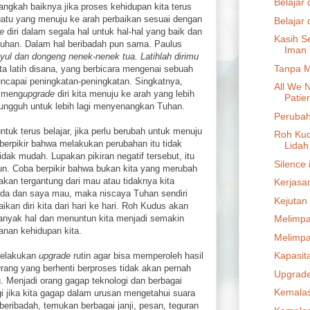
Belajar 
angkah baiknya jika proses kehidupan kita terus
uatu yang menuju ke arah perbaikan sesuai dengan
Belajar 
e
diri dalam segala hal untuk hal-hal yang baik dan
Kasih S
 Tuhan. Dalam hal beribadah pun sama. Paulus
Iman
ayul dan dongeng nenek-nenek tua. Latihlah dirimu
Tanpa M
ta latih disana, yang berbicara mengenai sebuah
capai peningkatan-peningkatan. Singkatnya,
All We N
s meng
upgrade
diri kita menuju ke arah yang lebih
Patie
sungguh untuk lebih lagi menyenangkan Tuhan.
Perubah
tuk terus belajar, jika perlu berubah untuk menuju
Roh Ku
a berpikir bahwa melakukan perubahan itu tidak
Lidah
ak mudah. Lupakan pikiran negatif tersebut, itu
Silence 
. Coba berpikir bahwa bukan kita yang merubah
itu akan tergantung dari mau atau tidaknya kita
Kerjasa
da dan saya mau, maka niscaya Tuhan sendiri
Kejutan
kan diri kita dari hari ke hari. Roh Kudus akan
nyak hal dan menuntun kita menjadi semakin
Melimpa
lanan kehidupan kita.
Melimpa
Kapasit
 melakukan
upgrade
rutin agar bisa memperoleh hasil
rang yang berhenti berproses tidak akan pernah
Upgrad
 Menjadi orang gagap teknologi dan berbagai
Kemalas
gi jika kita gagap dalam urusan mengetahui suara
k beribadah, temukan berbagai janji, pesan, teguran