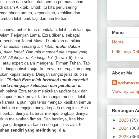
anji Tuhan dan solusi atas semua permasalahan
i dalam Alkitab. Untuk itu kita perlu sering
pengetahuan umum, kepandaian, keahlian dan
tumbuh lebih baik lagi dari hari ke hari.
ekunannya untuk terus mendalami lebih jauh lagi apa
Menu
alam Perjanjian Lama, Ezra dikenal sebagai
ir mengenai Taurat Musa. Dikatakan demikian:
Home
l. Ia adalah seorang ahli kitab,
mahir dalam
Lirik Lagu Ro
 Allah Israel. Dan raja memberi dia segala yang
AN, Allahnya, melindungi dia"
(Ezra 7:6). Ezra
i atau expert dalam mengenali Firman Tuhan. Tapi
iri hingga disitu saja. Ia ternyata merupakan orang
About Me
tkan kapasitasnya. Dengan sangat jelas itu bisa
ini:
"Sebab Ezra telah bertekad untuk meneliti
webmaste
erta mengajar ketetapan dan peraturan di
tlah bahwa Ezra terus melakukan
update
baik dari
View my compl
pun karakternya. Ia terus ingin meneliti lebih
na karena ia pun ingin terus mengaplikasikan semua
a bahkan mengajarkannya kepada orang lain. Apa
Renungan Ar
berkati dirinya. Ia terus memperlengkapi dirinya
ekun melakukan firman. Dan hasilnya, kita bisa
►
2025
(79)
 yang diingininya karena dengan jelas ayat 6
►
2024
(363
uhan sendiri yang melindungi dia
.
►
2023
(366