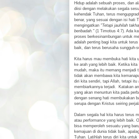
Hidup adalah sebuah proses, dan al
diisi dengan melakukan segala ses
kehendak Tuhan, terus meng
upgrad
benar, yang sesuai dengan isi hati
mengingatkan
"Tetapi jauhilah takh
beribadah."
(1 Timotius 4:7). Ada ka
proses berkesinambungan untuk men
adalah penting bagi kita untuk teru
baik, dan terus berusaha sungguh-
Kita harus mau membuka hati kita un
ke arah yang lebih baik. Ketika kit
mudah, maka itu memang menjadi tid
tidak akan membawa kita kemanapun
diri kita sendiri, tapi Allah, tetapi 
membiarkannya terjadi. Katakan an
yang akan menuntun kita pada perbai
dengan senang hati membukakan ba
serupa dengan Kristus seiring perja
Dalam segala hal kita harus terus
atau
performance
yang lebih baik. O
bisa memperoleh sesuatu yang baru.
kemajuan di dunia tidak baik, apala
Tuhan. Latihlah terus diri kita untu