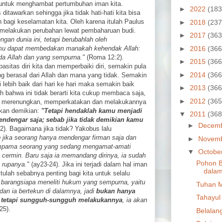
 untuk menghambat pertumbuhan iman kita.
►
2022
(183
itawarkan sehingga jika tidak hati-hati kita bisa
bagi keselamatan kita. Oleh karena itulah Paulus
►
2018
(237
 melakukan perubahan lewat pembaharuan budi.
►
2017
(363
gan dunia ini, tetapi berubahlah oleh
►
2016
(366
mu dapat membedakan manakah kehendak Allah:
da Allah dan yang sempurna."
(Roma 12:2).
►
2015
(366
sitas diri kita dan memperbaiki diri, semakin pula
►
2014
(366
berasal dari Allah dan mana yang tidak. Semakin
 lebih baik dari hari ke hari maka semakin baik
►
2013
(366
ah bahwa ini tidak berarti kita cukup membaca saja,
►
2012
(365
gan merenungkan, memperkatakan dan melakukannya
akan demikian:
"Tetapi hendaklah kamu menjadi
▼
2011
(368
endengar saja; sebab jika tidak demikian kamu
►
Decem
). Bagaimana jika tidak? Yakobus lalu
jika seorang hanya mendengar firman saja dan
►
Novem
umpama seorang yang sedang mengamat-amati
▼
Octobe
cermin. Baru saja ia memandang dirinya, ia sudah
Pohon B
 rupanya."
(ay23-24). Jika ini terjadi dalam hal iman
dalam
Itulah sebabnya penting bagi kita untuk selalu
i barangsiapa meneliti hukum yang sempurna, yaitu
Tuhan M
n ia bertekun di dalamnya, jadi
bukan hanya
Tahayul
 tetapi sungguh-sungguh melakukannya
, ia akan
25).
Belalan