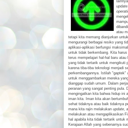
lainny
update
operat
mengel
mampu 
diband
atau m
tetapi kita memang dianjurkan untu
mengurangi berbagai resiko yang tida
aplikasi-aplikasi berfungsi maksima
untuk tidak berkembang. Kita harus
terus mempelajari hal-hal baru atau
yang tidak tertarik untuk mengikut
karena tiba-tiba teknologi menjadi s
perkembangannya. Istilah "gaptek" 
untuk menggambarkan mereka yang 
dianggap sudah umum. Dalam perjal
peranan yang sangat penting pula
mengingatkan kita bahwa hidup ini 
iman kita. Iman kita akan bertumbu
sehat tidaknya atau baik tidaknya 
mana kita rajin melakukan
update
, 
melakukan atau mengaplikasikan Fi
hal apabila kita tidak tertarik untuk
Kerajaan Allah yang sebenarnya suda