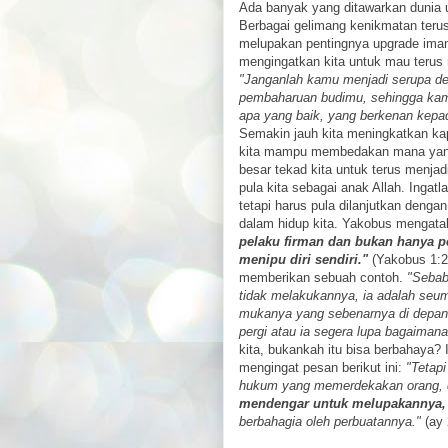
Ada banyak yang ditawarkan dunia
Berbagai gelimang kenikmatan terus d
melupakan pentingnya upgrade iman 
mengingatkan kita untuk mau terus
"Janganlah kamu menjadi serupa den
pembaharuan budimu, sehingga ka
apa yang baik, yang berkenan kepa
Semakin jauh kita meningkatkan kapa
kita mampu membedakan mana yang 
besar tekad kita untuk terus menjadi
pula kita sebagai anak Allah. Ingatl
tetapi harus pula dilanjutkan den
dalam hidup kita. Yakobus mengat
pelaku firman dan bukan hanya p
menipu diri sendiri."
(Yakobus 1:22
memberikan sebuah contoh.
"Sebab 
tidak melakukannya, ia adalah se
mukanya yang sebenarnya di depan 
pergi atau ia segera lupa bagaimana
kita, bukankah itu bisa berbahaya? 
mengingat pesan berikut ini:
"Tetap
hukum yang memerdekakan orang, da
mendengar untuk melupakannya,
berbahagia oleh perbuatannya."
(ay 