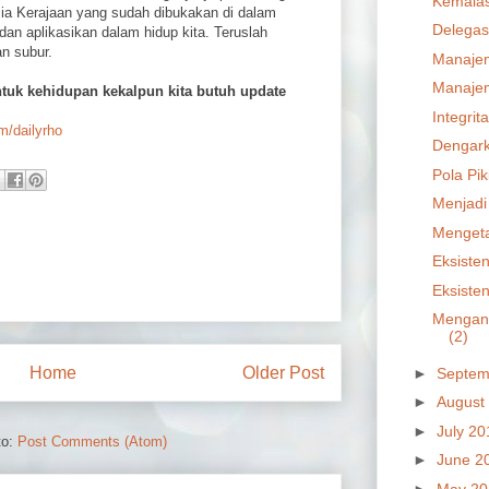
Kemalas
sia Kerajaan yang sudah dibukakan di dalam
Delegas
 dan aplikasikan dalam hidup kita. Teruslah
n subur.
Manajem
Manajem
ntuk kehidupan kekalpun kita butuh update
Integrit
om/dailyrho
Dengar
Pola Pi
Menjadi
Mengeta
Eksisten
Eksisten
Mengan
(2)
Home
Older Post
►
Septem
►
August
►
July 2
to:
Post Comments (Atom)
►
June 2
►
May 2