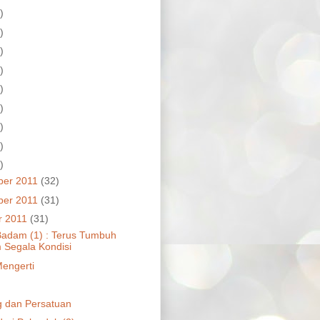
)
)
)
)
)
)
)
)
)
ber 2011
(32)
ber 2011
(31)
r 2011
(31)
adam (1) : Terus Tumbuh
 Segala Kondisi
engerti
g dan Persatuan