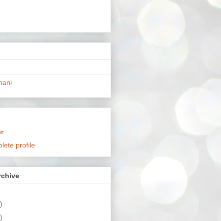
hani
r
ete profile
chive
)
)