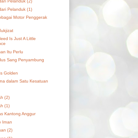
dari Pelanduk (2)
dari Pelanduk (1)
ebagai Motor Penggerak
ukjizat
eed Is Just A Little
nce
an Itu Perlu
dus Sang Penyambung
is Golden
ma dalam Satu Kesatuan
h (2)
h (1)
as Kantong Anggur
e Iman
an (2)