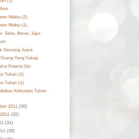
an (1)
ikan
en Waktu (2)
en Waktu (1)
as: Setia, Benar, Jujur
kan
kir Seorang Juara
 Orang Yang Cakap
hui Potensi Diri
si Tuhan (2)
si Tuhan (1)
dalkan Kekuatan Tuhan
ber 2011
(30)
 2011
(32)
011
(31)
011
(30)
011
(31)