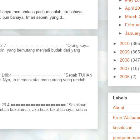
►
April 2
hanya memandang pada masalah, itu bahaya.
►
March 
 pun bahaya. Iman seperti yang d...
►
Februa
►
Januar
►
2010
(365
 22:7 ======================= "Orang kaya
in, yang berhutang menjadi budak dari yang
►
2009
(365
►
2008
(347
►
2007
(10)
ur 149:4 ==================== "Sebab TUHAN
►
2006
(2)
t-Nya, Ia memahkotai orang-orang yang rendah
Labels
r 23:4 ====================== "Sekalipun
About
embah kekelaman, aku tidak takut bahaya, sebab
Free Wallpap
kesaksian
pengumuma