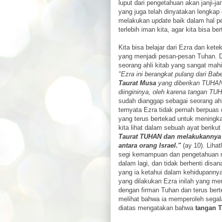
luput dari pengetahuan akan janji-j
yang juga telah dinyatakan lengkap d
melakukan
update
baik dalam hal 
terlebih iman kita, agar kita bisa ber
Kita bisa belajar dari Ezra dan ket
yang menjadi pesan-pesan Tuhan. D
seorang ahli kitab yang sangat mah
"Ezra ini berangkat pulang dari Babe
Taurat Musa
yang diberikan TUHAN,
diingininya, oleh karena tangan TUH
sudah dianggap sebagai seorang ahl
ternyata Ezra tidak pernah berpuas d
yang terus bertekad untuk meningka
kita lihat dalam sebuah ayat berikut 
Taurat TUHAN dan melakukannya s
antara orang Israel."
(ay 10). Liha
segi kemampuan dan pengetahuan mau
dalam lagi, dan tidak berhenti disa
yang ia ketahui dalam kehidupanny
yang dilakukan Ezra inilah yang mem
dengan firman Tuhan dan terus bert
melihat bahwa ia memperoleh segala
diatas mengatakan bahwa
tangan T