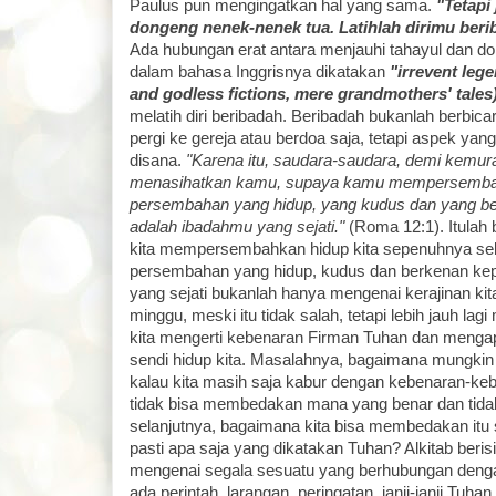
Paulus pun mengingatkan hal yang sama.
"Tetapi
dongeng nenek-nenek tua. Latihlah dirimu beri
Ada hubungan erat antara menjauhi tahayul dan 
dalam bahasa Inggrisnya dikatakan
"irrevent leg
and godless fictions, mere grandmothers' tales)
melatih diri beribadah. Beribadah bukanlah berbic
pergi ke gereja atau berdoa saja, tetapi aspek yang
disana.
"Karena itu, saudara-saudara, demi kemur
menasihatkan kamu, supaya kamu mempersemba
persembahan yang hidup, yang kudus dan yang ber
adalah ibadahmu yang sejati."
(Roma 12:1). Itulah b
kita mempersembahkan hidup kita sepenuhnya se
persembahan yang hidup, kudus dan berkenan kep
yang sejati bukanlah hanya mengenai kerajinan kita
minggu, meski itu tidak salah, tetapi lebih jauh l
kita mengerti kebenaran Firman Tuhan dan mengap
sendi hidup kita. Masalahnya, bagaimana mungkin 
kalau kita masih saja kabur dengan kebenaran-ke
tidak bisa membedakan mana yang benar dan tida
selanjutnya, bagaimana kita bisa membedakan itu s
pasti apa saja yang dikatakan Tuhan? Alkitab beris
mengenai segala sesuatu yang berhubungan deng
ada perintah, larangan, peringatan, janji-janji Tuha