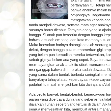
akan tertawa minimal t
pertanyaan itu. Tetapi har
bahwa anaknya malah ba
ompongnya. Bagaimana bi
mengatakan kepada ana
tanda menjadi dewasa, semata-mata agar anaknya t
susunya harus dicabut. Ternyata apa yang ia ajar
bangga. Si anak pun bercerita dengan bangga ke
bahwa ia sudah ompong, dan kata mamanya itu art
Maka keesokan harinya datanglah salah seorang t
dekat, dengan bangga pula memamerkan gigi om
yang belum pun kemudian mereka tertawakan, kar
sebab giginya belum ada yang copot. Saya tertaw
membayangkan anak-anak itu sibuk memamerka
menganggap bahwa diri mereka sudah dewasa. Dan 
yang sama dalam bentuk berbeda seringkali membua
banyaknya tahayul atau kepercayaan-kepercayaan
padahal itu malah menjauhkan kita dari ajaran All
Ada begitu banyak bentuk-bentuk kepercayaan tur
ajaran yang dipercaya dunia yang sebenarnya tid
diajarkan Tuhan seperti yang tertulis di dalam Alkita
semua menyesatkan kita, membuat antara mana y