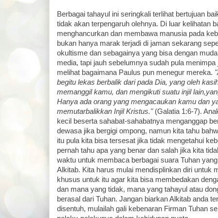
Berbagai tahayul ini seringkali terlihat bertujuan bai
tidak akan terpengaruh olehnya. Di luar kelihatan ba
menghancurkan dan membawa manusia pada kebin
bukan hanya marak terjadi di jaman sekarang sepe
okultisme dan sebagainya yang bisa dengan muda
media, tapi jauh sebelumnya sudah pula menimpa j
melihat bagaimana Paulus pun menegur mereka.
"
begitu lekas berbalik dari pada Dia, yang oleh kasih
memanggil kamu, dan mengikuti suatu injil lain,yan
Hanya ada orang yang mengacaukan kamu dan y
memutarbalikkan Injil Kristus."
(Galatia 1:6-7). An
kecil beserta sahabat-sahabatnya menganggap b
dewasa jika bergigi ompong, namun kita tahu bahwa 
itu pula kita bisa tersesat jika tidak mengetahui ke
pernah tahu apa yang benar dan salah jika kita t
waktu untuk membaca berbagai suara Tuhan yang s
Alkitab. Kita harus mulai mendisplinkan diri untu
khusus untuk itu agar kita bisa membedakan deng
dan mana yang tidak, mana yang tahayul atau do
berasal dari Tuhan. Jangan biarkan Alkitab anda t
disentuh, mulailah gali kebenaran Firman Tuhan se