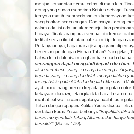
menjadi kabur atau semu terlihat di mata kita. Tida
orang yang sudah menerima Kristus sebagai Tuha
ternyata masih mempertahankan kepercayaan-kep
yang bahkan bertentangan. Dan banyak orang m
dalam adat istiadat untuk menunjukkan pemisaha
budaya. Tidak jarang pula semua ini dikemas dal
terlihat seolah ilmiah atau bahkan mirip dengan aja
Pertanyaannya, bagaimana jika apa yang dipercaya i
bertentangan dengan Firman Tuhan? Yang jelas, 
bahwa kita tidak bisa menghamba kepada dua hal 
seorangpun dapat mengabdi kepada dua tuan.
K
akan membenci yang seorang dan mengasihi yang la
kepada yang seorang dan tidak mengindahkan yang
mengabdi kepada Allah dan kepada Mamon."
(Mati
ayat ini memang menuju kepada peringatan untuk ti
kekayaan duniawi, tetapi jika kita baca keseluruhan
melihat bahwa inti dari segalanya adalah peringat
Tuhan dengan apapun. Ketika Yesus dicobai iblis d
sentakan keras Yesus berbunyi:
"Enyahlah, Iblis! 
harus menyembah Tuhan, Allahmu, dan hanya kep
berbakti!"
(Matius 4:10).