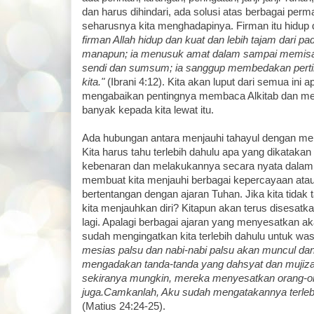
dan harus dihindari, ada solusi atas berbagai pe
seharusnya kita menghadapinya. Firman itu hidup
firman Allah hidup dan kuat dan lebih tajam dari 
manapun; ia menusuk amat dalam sampai memisah
sendi dan sumsum; ia sanggup membedakan pertim
kita."
(Ibrani 4:12). Kita akan luput dari semua ini ap
mengabaikan pentingnya membaca Alkitab dan me
banyak kepada kita lewat itu.
Ada hubungan antara menjauhi tahayul dengan melat
Kita harus tahu terlebih dahulu apa yang dikataka
kebenaran dan melakukannya secara nyata dalam hi
membuat kita menjauhi berbagai kepercayaan ata
bertentangan dengan ajaran Tuhan. Jika kita tida
kita menjauhkan diri? Kitapun akan terus disesatk
lagi. Apalagi berbagai ajaran yang menyesatkan a
sudah mengingatkan kita terlebih dahulu untuk wa
mesias palsu dan nabi-nabi palsu akan muncul d
mengadakan tanda-tanda yang dahsyat dan mujizat
sekiranya mungkin, mereka menyesatkan orang-or
juga.Camkanlah, Aku sudah mengatakannya terleb
(Matius 24:24-25).