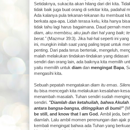
Setidaknya, sukacita akan hilang dari diri kita. Tidak
tidak baik juga buat orang di sekitar kita, padahal
Ada kalanya pula tekanan-tekanan itu membuat kita
berkata apa-apa. Lidah terasa kelu, kita hanya bi
tidak tahu lagi harus bagaimana. Daud pernah me
diam, aku membisu, aku jauh dari hal yang baik; t
berat."
(Mazmur 39:3). Jika hal-hal seperti ini yan
ini, mungkin inilah saat yang paling tepat untuk m
penting. Dari pada terus berteriak, mengeluh, me
malah melakukan tindakan-tindakan yang didasari 
sendiri dan orang lain, ada baiknya kita memilih u
yaitu memilih untuk
diam
dan
mengingat Bapa
, S
mengasihi kita.
Sebuah pepatah mengatakan
diam itu emas
.
Silen
itu bisa mencegah kita melakukan kesalahan-kes
menambah masalah. Tuhan sendiri sudah menginga
sendiri.
"Diamlah dan ketahuilah, bahwa Akulah A
antara bangsa-bangsa, ditinggikan di bumi!"
(M
be still, and know that I am God.
Ambil jeda, ber
diamlah. Lalu ambil momen perenungan dan ajak pi
kembali mengingat bahwa ada Tuhan yang berkuas