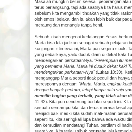
Masalah mungkin belum selesai, peperangan atau
terus berlangsung, tapi ada saatnya kita harus me
sebelum kita mengambil tindakan yang tidak rasion
oleh emosi belaka, dan itu akan lebih baik daripada 
meraung dan menangis tanpa henti.
Sebuah kisah mengenai kedatangan Yesus berkun
Marta bisa kita jadikan sebagai sebuah pelajaran 
kunjungan istimewa ini, Marta pun segera sibuk. T
yang sebaliknya, yaitu duduk diam di dekat kaki T
mendengarkan perkataanNya.
"Perempuan itu me
yang bernama Maria. Maria ini duduk dekat kaki T
mendengarkan perkataan-Nya"
(Lukas 10:39). Ket
menganggap Maria seperti tidak peduli dan hanya 
meresponnya dengan:
"Marta, Marta, engkau kuat
dengan banyak perkara, tetapi hanya satu saja yan
memilih bagian yang terbaik, yang tidak akan d
41-42). Kita pun cenderung berlaku seperti ini. Ki
sesuatu semampu kita, dan terus merasa kesal apab
menjadi baik meski kita sudah mati-matian berusa
seperti itu, kita seringkali lupa bahwa ada waktu d
dan kemudian mendatangi Tuhan, berdiam di hadi
suaraNya. Kita terlalu sibuk berusaha lalu kemudi