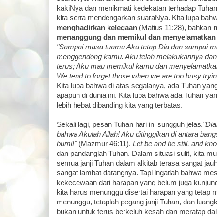
kakiNya dan menikmati kedekatan terhadap Tuhan
kita serta mendengarkan suaraNya. Kita lupa ba
menghadirkan kelegaan
(Matius 11:28), bahkan
menanggung dan memikul dan menyelamatkan 
"Sampai masa tuamu Aku tetap Dia dan sampai m
menggendong kamu. Aku telah melakukannya d
terus; Aku mau memikul kamu dan menyelamatka
We tend to forget those when we are too busy tryin
Kita lupa bahwa di atas segalanya, ada Tuhan yang
apapun di dunia ini. Kita lupa bahwa ada Tuhan yan
lebih hebat dibanding kita yang terbatas.
Sekali lagi, pesan Tuhan hari ini sungguh jelas.
"Dia
bahwa Akulah Allah! Aku ditinggikan di antara bang
bumi!"
(Mazmur 46:11).
Let be and be still, and k
dan pandanglah Tuhan. Dalam situasi sulit, kita
semua janji Tuhan dalam alkitab terasa sangat jauh
sangat lambat datangnya. Tapi ingatlah bahwa mesk
kekecewaan dari harapan yang belum juga kunjung
kita harus menunggu disertai harapan yang tetap
menunggu, tetaplah pegang janji Tuhan, dan luang
bukan untuk terus berkeluh kesah dan meratap dala