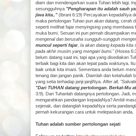
diam dan mendengarkan suara Tuhan lebih lagi. In
sesungguhnya
"Pengharapan itu adalah sauh y
jiwa kita.."
(Ibrani 6:19) Percayakan kepadaNya d
maka pertolongan Tuhan pun akan datang, cerah
seperti melihat fajar menyingsing yang membawa t
muka bumi. Seruan ini pun pernah disampaikan me
mengenal dan berusaha sungguh-sungguh meng
muncul seperti fajar
, Ia akan datang kepada kita s
pada akhir musim yang mengairi bumi."
(Hosea 6:3
belum datang saat ini, tapi apa yang disediakan T
terbaik bagi kita dan akan tepat pada waktunya. Itu
baik untuk kita imani. Sementara anda belum men
tenang dan jangan panik. Diamlah dan ketahuilah 
yang setia terhadap janji-janjiNya.
After all, "Salvat
"Dari TUHAN datang pertolongan. Berkat-Mu a
3:9). Dari Tuhanlah datangnya pertolongan. Jadi, 
mengarahkan pandangan kepadaNya? Ambil masa
sejenak, dan datanglah kepadaNya serta pandangl
pernah kekurangan cara untuk melepaskan anda.
Tuhan adalah sumber pertolongan sejati