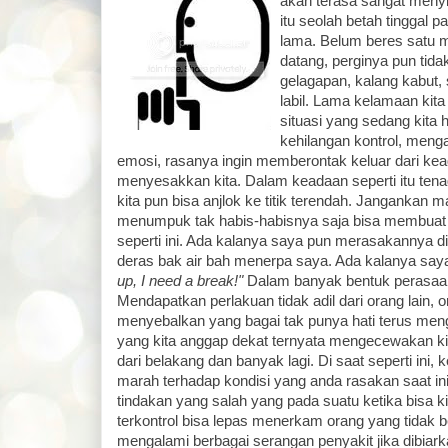
akan terasa sangat menyi
itu seolah betah tinggal p
lama. Belum beres satu m
datang, perginya pun tidak
gelagapan, kalang kabut, 
labil. Lama kelamaan ki
situasi yang sedang kita 
kehilangan kontrol, men
emosi, rasanya ingin memberontak keluar dari kea
menyesakkan kita. Dalam keadaan seperti itu tenag
kita pun bisa anjlok ke titik terendah. Jangankan 
menumpuk tak habis-habisnya saja bisa membuat ki
seperti ini. Ada kalanya saya pun merasakannya d
deras bak air bah menerpa saya. Ada kalanya saya 
up, I need a break!"
Dalam banyak bentuk perasaan s
Mendapatkan perlakuan tidak adil dari orang lain, 
menyebalkan yang bagai tak punya hati terus meng
yang kita anggap dekat ternyata mengecewakan k
dari belakang dan banyak lagi. Di saat seperti ini,
marah terhadap kondisi yang anda rasakan saat in
tindakan yang salah yang pada suatu ketika bisa ki
terkontrol bisa lepas menerkam orang yang tidak b
mengalami berbagai serangan penyakit jika dibiar