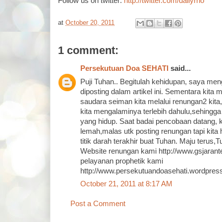
Follow us on twitter:
http://twitter.com/dailyrho
at
October 20, 2011
1 comment:
Persekutuan Doa SEHATI
said...
Puji Tuhan.. Begitulah kehidupan, saya men
diposting dalam artikel ini. Sementara kita
saudara seiman kita melalui renungan2 kit
kita mengalaminya terlebih dahulu,sehingga 
yang hidup. Saat badai pencobaan datang, 
lemah,malas utk posting renungan tapi kit
titik darah terakhir buat Tuhan. Maju terus
Website renungan kami http://www.gsjarant
pelayanan prophetik kami
http://www.persekutuandoasehati.wordpre
October 21, 2011 at 8:17 AM
Post a Comment