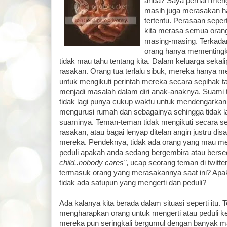
anda? Saya pernah meng
masih juga merasakan ha
tertentu. Perasaan sepert
kita merasa semua orang
masing-masing. Terkada
orang hanya mementingka
tidak mau tahu tentang kita. Dalam keluarga sekalipu
rasakan. Orang tua terlalu sibuk, mereka hanya 
untuk mengikuti perintah mereka secara sepihak 
menjadi masalah dalam diri anak-anaknya. Suami te
tidak lagi punya cukup waktu untuk mendengarkan ist
mengurusi rumah dan sebagainya sehingga tidak l
suaminya. Teman-teman tidak mengikuti secara se
rasakan, atau bagai lenyap ditelan angin justru d
mereka. Pendeknya, tidak ada orang yang mau men
peduli apakah anda sedang bergembira atau berse
child..nobody cares"
, ucap seorang teman di twitte
termasuk orang yang merasakannya saat ini? Apa
tidak ada satupun yang mengerti dan peduli?
Ada kalanya kita berada dalam situasi seperti itu. T
mengharapkan orang untuk mengerti atau peduli ke
mereka pun seringkali bergumul dengan banyak m