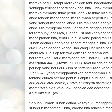
mereka peduli, tetapi mereka tidak tahu bagaima
sehingga terlihat seperti tidak bagi kita. Tidak m
mereka memang tidak peduli, dan kita tidak bisa
anda tengah menghadapi masa-masa seperti itu, in
yang sangat mengenal anda. Dia tahu pasti apa y
anda. Dia mengenal anda luar dalam dengan sanga
tersembunyi bagiNya, Dia tahu isi hati kita yang t
menciptakan kita, tentu Dia pula yang paling tahu 
Tuhan adalah Bapa yang sangat mengasihi kita. Be
diwujudkan dengan kepedulian yang luar biasa bes
anakNya. Dia siap tertawa gembira bersama kita, D
bersama kita. Daud menyadari betul hal itu.
"TUHAN
mengenal aku
"
(Mazmur 139:1). Ayat ini adalah 
perikop yang berjudul
"Doa di hadapan Allah yang 
139:1-24), yang menggambarkan pemahaman Dau
tentang dirinya secara penuh. Lanjut Daud lagi:
"En
aku duduk atau berdiri, Engkau mengerti pikiranku 
memeriksa aku, kalau aku berjalan dan berbaring, 
Kaumaklumi."
(ay 2-3).
Sebuah Firman Tuhan dalam Yesaya 29 menggam
sungguh mengetahui kita, karena kita adalah cipta