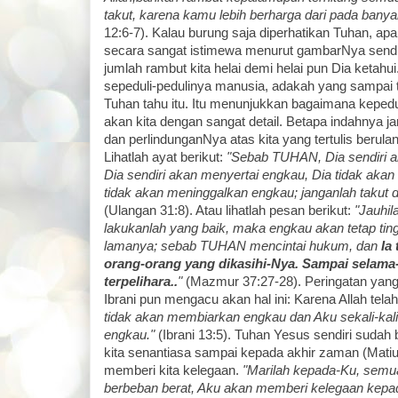
takut, karena kamu lebih berharga dari pada banyak
12:6-7). Kalau burung saja diperhatikan Tuhan, apal
secara sangat istimewa menurut gambarNya sendi
jumlah rambut kita helai demi helai pun Dia ketah
sepeduli-pedulinya manusia, adakah yang sampai t
Tuhan tahu itu. Itu menunjukkan bagaimana keped
akan kita dengan sangat detail. Betapa indahnya j
dan perlindunganNya atas kita yang tertulis berulang
Lihatlah ayat berikut:
"Sebab TUHAN, Dia sendiri a
Dia sendiri akan menyertai engkau, Dia tidak ak
tidak akan meninggalkan engkau; janganlah takut d
(Ulangan 31:8). Atau lihatlah pesan berikut:
"Jauhil
lakukanlah yang baik, maka engkau akan tetap tin
lamanya; sebab TUHAN mencintai hukum, dan
Ia
orang-orang yang dikasihi-Nya. Sampai selam
terpelihara..
"
(Mazmur 37:27-28). Peringatan yang
Ibrani pun mengacu akan hal ini: Karena Allah tela
tidak akan membiarkan engkau dan Aku sekali-kal
engkau."
(Ibrani 13:5). Tuhan Yesus sendiri sudah 
kita senantiasa sampai kepada akhir zaman (Matiu
memberi kita kelegaan.
"Marilah kepada-Ku, semua
berbeban berat, Aku akan memberi kelegaan kepa