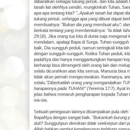
diibaratkan sebagai tukang periuk, dan kita adalah
tanah liat olehNya sendiri, mungkinkah Tuhan, San
apa-apa tentang kita?
"..Apakah tanah liat dapat d
tukang periuk, sehingga apa yang dibuat dapat ber
membuatnya: "Bukan dia yang membuat aku"; dan
berkata tentang yang membentuknya: "Ia tidak tah
29:16). Jika orang tua kita di dunia saja mengenal 
mendalam, apalagi Bapa di Surga. Tuhan sungguh
baik, Dia sungguh peduli, namun seringkali kita-l
dengan sungguh-sungguh. Ketika Tuhan peduli, kita
padaNya dan hanya menggantungkan harapan kep
berharap bisa dimengerti oleh orang lain dan mel
selalu dicurahkan atas kita semua. Manusia bisa
tidak akan pernah mengecewakan. Karenanya, an
selalu.
"Diberkatilah orang yang mengandalkan T
harapannya pada TUHAN!"
(Yeremia 17:7). Ayat 
jelas bahwa menaruh pengharapan kepada Tuhan t
sia-sia.
Sebuah penegasan lainnya disampaikan pula oleh
BapaNya dengan sangat baik.
"Bukankah burung pip
duit? Sungguhpun demikian tidak seekorpun dari 
Allah,bahkan rambut kepalamupun terhitung semua