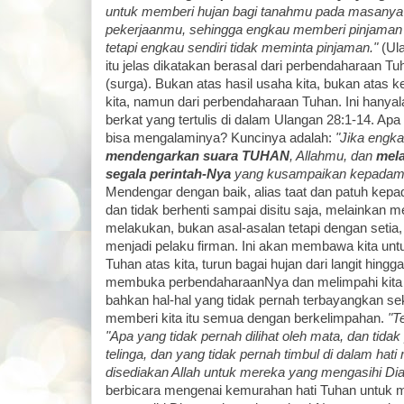
untuk memberi hujan bagi tanahmu pada masanya
pekerjaanmu, sehingga engkau memberi pinjaman
tetapi engkau sendiri tidak meminta pinjaman."
(Ula
itu jelas dikatakan berasal dari perbendaharaan Tuh
(surga). Bukan atas hasil usaha kita, bukan atas 
kita, namun dari perbendaharaan Tuhan. Ini hanyala
berkat yang tertulis di dalam Ulangan 28:1-14. Ap
bisa mengalaminya? Kuncinya adalah:
"Jika engk
mendengarkan suara TUHAN
, Allahmu, dan
mela
segala perintah-Nya
yang kusampaikan kepadamu p
Mendengar dengan baik, alias taat dan patuh kep
dan tidak berhenti sampai disitu saja, melainkan 
melakukan, bukan asal-asalan tetapi dengan setia,
menjadi pelaku firman. Ini akan membawa kita un
Tuhan atas kita, turun bagai hujan dari langit hing
membuka perbendaharaanNya dan melimpahi kita 
bahkan hal-hal yang tidak pernah terbayangkan se
memberi kita itu semua dengan berkelimpahan.
"Te
"Apa yang tidak pernah dilihat oleh mata, dan tidak
telinga, dan yang tidak pernah timbul di dalam ha
disediakan Allah untuk mereka yang mengasihi Dia
berbicara mengenai kemurahan hati Tuhan untuk 