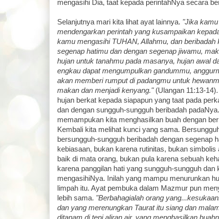
mengasihi Dia, taat kepada perintahNya secara be
Selanjutnya mari kita lihat ayat lainnya.
"Jika kamu
mendengarkan perintah yang kusampaikan kepadam
kamu mengasihi TUHAN, Allahmu, dan beribadah
segenap hatimu dan dengan segenap jiwamu, mak
hujan untuk tanahmu pada masanya, hujan awal da
engkau dapat mengumpulkan gandummu, anggurm
akan memberi rumput di padangmu untuk hewanmu
makan dan menjadi kenyang."
(Ulangan 11:13-14)
hujan berkat kepada siapapun yang taat pada pe
dan dengan sungguh-sungguh beribadah padaNya.
memampukan kita menghasilkan buah dengan berkel
Kembali kita melihat kunci yang sama. Bersungguh
bersungguh-sungguh beribadah dengan segenap ha
kebiasaan, bukan karena rutinitas, bukan simbolis a
baik di mata orang, bukan pula karena sebuah k
karena panggilan hati yang sungguh-sungguh dan 
mengasihiNya. Inilah yang mampu menurunkan hu
limpah itu. Ayat pembuka dalam Mazmur pun meny
lebih sama.
"Berbahagialah orang yang...kesukaa
dan yang merenungkan Taurat itu siang dan malam.
ditanam di tepi aliran air, yang menghasilkan bu