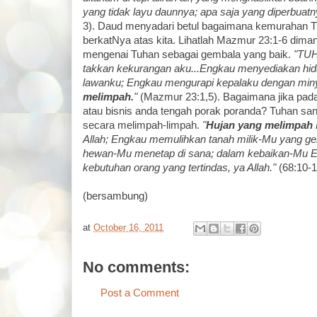
yang tidak layu daunnya; apa saja yang diperbuatny
3). Daud menyadari betul bagaimana kemurahan 
berkatNya atas kita. Lihatlah Mazmur 23:1-6 dima
mengenai Tuhan sebagai gembala yang baik.
"TUH
takkan kekurangan aku...Engkau menyediakan hid
lawanku; Engkau mengurapi kepalaku dengan min
melimpah.
"
(Mazmur 23:1,5). Bagaimana jika pada
atau bisnis anda tengah porak poranda? Tuhan s
secara melimpah-limpah.
"
Hujan yang melimpah
Allah; Engkau memulihkan tanah milik-Mu yang g
hewan-Mu menetap di sana; dalam kebaikan-Mu
kebutuhan orang yang tertindas, ya Allah."
(68:10-1
(bersambung)
at
October 16, 2011
No comments:
Post a Comment