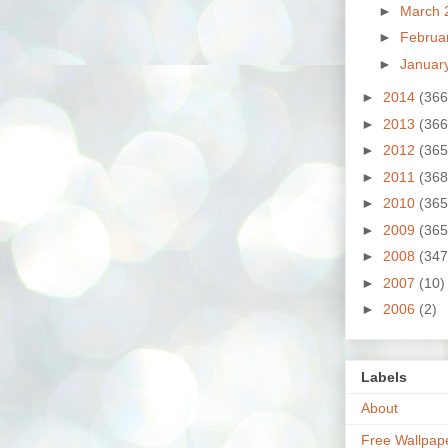
►
March 
►
Februa
►
Januar
►
2014
(366
►
2013
(366
►
2012
(365
►
2011
(368
►
2010
(365
►
2009
(365
►
2008
(347
►
2007
(10)
►
2006
(2)
Labels
About
Free Wallpap