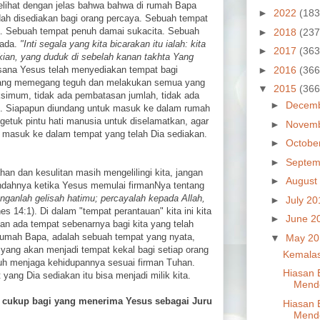
 melihat dengan jelas bahwa bahwa di rumah Bapa
►
2022
(183
dah disediakan bagi orang percaya. Sebuah tempat
ta. Sebuah tempat penuh damai sukacita. Sebuah
►
2018
(237
ada.
"Inti segala yang kita bicarakan itu ialah: kita
►
2017
(363
an, yang duduk di sebelah kanan takhta Yang
►
2016
(366
Disana Yesus telah menyediakan tempat bagi
yang memegang teguh dan melakukan semua yang
▼
2015
(366
ksimum, tidak ada pembatasan jumlah, tidak ada
►
Decem
at. Siapapun diundang untuk masuk ke dalam rumah
etuk pintu hati manusia untuk diselamatkan, agar
►
Novem
 masuk ke dalam tempat yang telah Dia sediakan.
►
Octobe
►
Septem
han dan kesulitan masih mengelilingi kita, jangan
►
August
indahnya ketika Yesus memulai firmanNya tentang
nganlah gelisah hatimu; percayalah kepada Allah,
►
July 2
s 14:1). Di dalam "tempat perantauan" kita ini kita
►
June 2
dan ada tempat sebenarnya bagi kita yang telah
 Rumah Bapa, adalah sebuah tempat yang nyata,
▼
May 2
 yang akan menjadi tempat kekal bagi setiap orang
Kemalas
uh menjaga kehidupannya sesuai firman Tuhan.
Hiasan 
 yang Dia sediakan itu bisa menjadi milik kita.
Mende
ri cukup bagi yang menerima Yesus sebagai Juru
Hiasan 
Mende