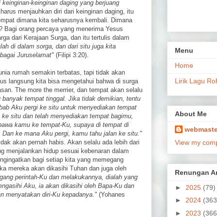
i keinginan-keinginan daging yang berjuang
 harus menjauhkan diri dari keinginan daging, itu
tempat dimana kita seharusnya kembali. Dimana
? Bagi orang percaya yang menerima Yesus
rga dari Kerajaan Surga, dan itu tertulis dalam
ah di dalam sorga, dan dari situ juga kita
Menu
bagai Juruselamat"
(Filipi 3:20).
Home
 dunia rumah semakin terbatas, tapi tidak akan
Lirik Lagu Ro
esus langsung kita bisa mengetahui bahwa di surga
san. The more the merrier, dan tempat akan selalu
banyak tempat tinggal. Jika tidak demikian, tentu
b Aku pergi ke situ untuk menyediakan tempat
About Me
i ke situ dan telah menyediakan tempat bagimu,
awa kamu ke tempat-Ku, supaya di tempat di
webmaste
Dan ke mana Aku pergi, kamu tahu jalan ke situ."
dak akan pernah habis. Akan selalu ada lebih dari
View my compl
g menjalankan hidup sesuai kebenaran dalam
mengingatkan bagi setiap kita yang memegang
a mereka akan dikasihi Tuhan dan juga oleh
Renungan Ar
ang perintah-Ku dan melakukannya, dialah yang
ngasihi Aku, ia akan dikasihi oleh Bapa-Ku dan
►
2025
(79)
n menyatakan diri-Ku kepadanya."
(Yohanes
►
2024
(363
►
2023
(366