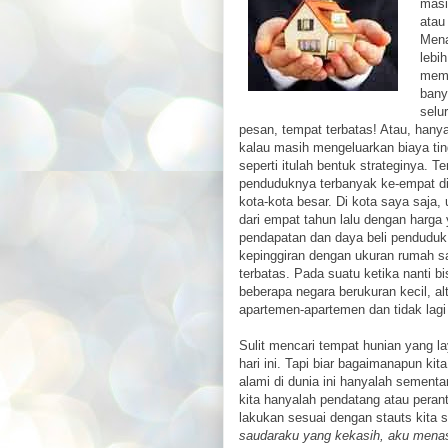
masi
atau
Mena
lebi
mema
bany
selu
pesan, tempat terbatas! Atau, hanya
kalau masih mengeluarkan biaya tingg
seperti itulah bentuk strateginya. Te
penduduknya terbanyak ke-empat di
kota-kota besar. Di kota saya saja,
dari empat tahun lalu dengan harga
pendapatan dan daya beli penduduk
kepinggiran dengan ukuran rumah s
terbatas. Pada suatu ketika nanti bi
beberapa negara berukuran kecil, alt
apartemen-apartemen dan tidak lagi
Sulit mencari tempat hunian yang 
hari ini. Tapi biar bagaimanapun kit
alami di dunia ini hanyalah sementa
kita hanyalah pendatang atau peran
lakukan sesuai dengan stauts kita 
saudaraku yang kekasih, aku menas