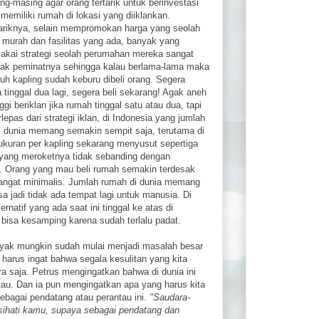
ng-masing agar orang tertarik untuk berinvestasi
 memiliki rumah di lokasi yang diiklankan.
riknya, selain mempromokan harga yang seolah
h murah dan fasilitas yang ada, banyak yang
kai strategi seolah perumahan mereka sangat
ak peminatnya sehingga kalau berlama-lama maka
ruh kapling sudah keburu dibeli orang. Segera
 tinggal dua lagi, segera beli sekarang! Agak aneh
i beriklan jika rumah tinggal satu atau dua, tapi
rlepas dari strategi iklan, di Indonesia yang jumlah
 dunia memang semakin sempit saja, terutama di
 ukuran per kapling sekarang menyusut sepertiga
 yang meroketnya tidak sebanding dengan
. Orang yang mau beli rumah semakin terdesak
angat minimalis. Jumlah rumah di dunia memang
sa jadi tidak ada tempat lagi untuk manusia. Di
ernatif yang ada saat ini tinggal ke atas di
 bisa kesamping karena sudah terlalu padat.
layak mungkin sudah mulai menjadi masalah besar
a harus ingat bahwa segala kesulitan yang kita
ra saja. Petrus mengingatkan bahwa di dunia ini
tau. Dan ia pun mengingatkan apa yang harus kita
sebagai pendatang atau perantau ini.
"Saudara-
ihati kamu, supaya sebagai pendatang dan