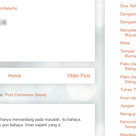
Dua Tel
om/dailyrho
Dengarl
Dengarl
Menyele
Masa
Mata
Tempat 
Ruma
Paku da
Ditin
Home
Older Post
Paku da
Ditin
Tuhan T
to:
Post Comments (Atom)
Iman da
Jangan
Menguji
hanya memandang pada masalah, itu bahaya.
Kemurni
 pun bahaya. Iman seperti yang d...
Semp
Member