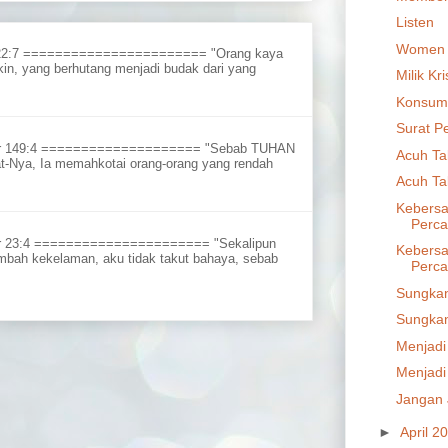
Listen
Women
 22:7 ======================= "Orang kaya
in, yang berhutang menjadi budak dari yang
Milik Kri
Konsumt
Surat P
ur 149:4 ==================== "Sebab TUHAN
Acuh Tak
t-Nya, Ia memahkotai orang-orang yang rendah
Acuh Tak
Kebersa
Perca
r 23:4 ====================== "Sekalipun
Kebersa
embah kekelaman, aku tidak takut bahaya, sebab
Perca
Sungkan
Sungkan
Menjadi
Menjadi
Jangan
►
April 2