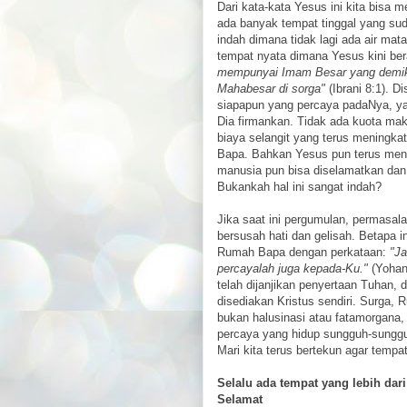
Dari kata-kata Yesus ini kita bisa
ada banyak tempat tinggal yang su
indah dimana tidak lagi ada air ma
tempat nyata dimana Yesus kini ber
mempunyai Imam Besar yang demiki
Mahabesar di sorga"
(Ibrani 8:1). 
siapapun yang percaya padaNya, 
Dia firmankan. Tidak ada kuota ma
biaya selangit yang terus meningk
Bapa. Bahkan Yesus pun terus meng
manusia pun bisa diselamatkan dan
Bukankah hal ini sangat indah?
Jika saat ini pergumulan, permasala
bersusah hati dan gelisah. Betapa 
Rumah Bapa dengan perkataan:
"Ja
percayalah juga kepada-Ku."
(Yohane
telah dijanjikan penyertaan Tuhan, 
disediakan Kristus sendiri. Surga,
bukan halusinasi atau fatamorgana,
percaya yang hidup sungguh-sungg
Mari kita terus bertekun agar tempat
Selalu ada tempat yang lebih da
Selamat