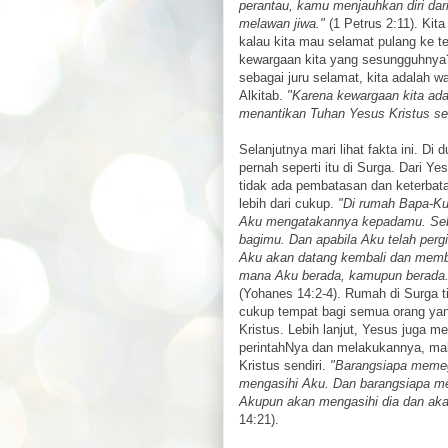
perantau, kamu menjauhkan diri dar
melawan jiwa."
(1 Petrus 2:11). Kita
kalau kita mau selamat pulang ke 
kewargaan kita yang sesungguhnya
sebagai juru selamat, kita adalah wa
Alkitab.
"Karena kewargaan kita adal
menantikan Tuhan Yesus Kristus se
Selanjutnya mari lihat fakta ini. Di
pernah seperti itu di Surga. Dari Y
tidak ada pembatasan dan keterbata
lebih dari cukup.
"Di rumah Bapa-Ku 
Aku mengatakannya kepadamu. Seba
bagimu. Dan apabila Aku telah perg
Aku akan datang kembali dan memb
mana Aku berada, kamupun berada. 
(Yohanes 14:2-4). Rumah di Surga ti
cukup tempat bagi semua orang yan
Kristus. Lebih lanjut, Yesus juga 
perintahNya dan melakukannya, mak
Kristus sendiri.
"Barangsiapa memeg
mengasihi Aku. Dan barangsiapa me
Akupun akan mengasihi dia dan aka
14:21).