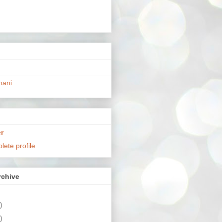
hani
r
ete profile
chive
)
)