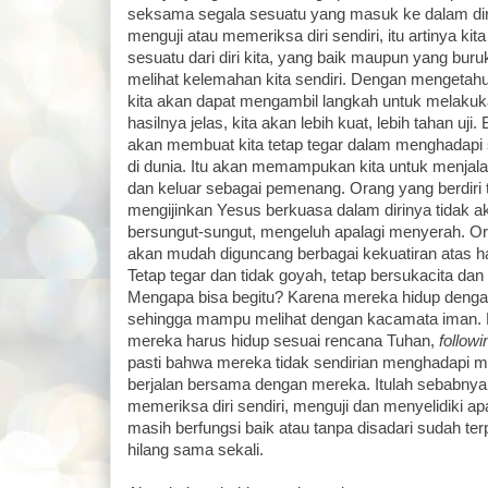
seksama segala sesuatu yang masuk ke dalam diri k
menguji atau memeriksa diri sendiri, itu artinya kit
sesuatu dari diri kita, yang baik maupun yang buruk.
melihat kelemahan kita sendiri. Dengan mengetahui
kita akan dapat mengambil langkah untuk melak
hasilnya jelas, kita akan lebih kuat, lebih tahan uji
akan membuat kita tetap tegar dalam menghadapi 
di dunia. Itu akan memampukan kita untuk menjal
dan keluar sebagai pemenang. Orang yang berdiri
mengijinkan Yesus berkuasa dalam dirinya tidak 
bersungut-sungut, mengeluh apalagi menyerah. Oran
akan mudah diguncang berbagai kekuatiran atas hal
Tetap tegar dan tidak goyah, tetap bersukacita dan
Mengapa bisa begitu? Karena mereka hidup dengan
sehingga mampu melihat dengan kacamata iman.
mereka harus hidup sesuai rencana Tuhan,
follow
pasti bahwa mereka tidak sendirian menghadapi 
berjalan bersama dengan mereka. Itulah sebabnya p
memeriksa diri sendiri, menguji dan menyelidiki a
masih berfungsi baik atau tanpa disadari sudah ter
hilang sama sekali.