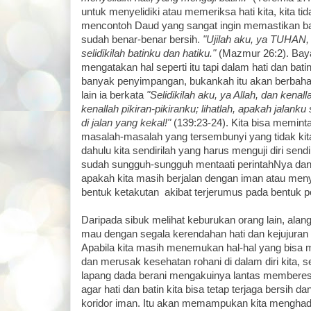
untuk menyelidiki atau memeriksa hati kita, kita ti
mencontoh Daud yang sangat ingin memastikan ba
sudah benar-benar bersih.
"Ujilah aku, ya TUHAN,
selidikilah batinku dan hatiku."
(Mazmur 26:2). Bay
mengatakan hal seperti itu tapi dalam hati dan bati
banyak penyimpangan, bukankah itu akan berba
lain ia berkata
"Selidikilah aku, ya Allah, dan kenall
kenallah pikiran-pikiranku; lihatlah, apakah jalanku
di jalan yang kekal!"
(139:23-24). Kita bisa memint
masalah-masalah yang tersembunyi yang tidak kita s
dahulu kita sendirilah yang harus menguji diri send
sudah sungguh-sungguh mentaati perintahNya dan
apakah kita masih berjalan dengan iman atau men
bentuk ketakutan akibat terjerumus pada bentuk pol
Daripada sibuk melihat keburukan orang lain, alangk
mau dengan segala kerendahan hati dan kejujuran m
Apabila kita masih menemukan hal-hal yang bis
dan merusak kesehatan rohani di dalam diri kita, 
lapang dada berani mengakuinya lantas membere
agar hati dan batin kita bisa tetap terjaga bersih d
koridor iman. Itu akan memampukan kita menghada