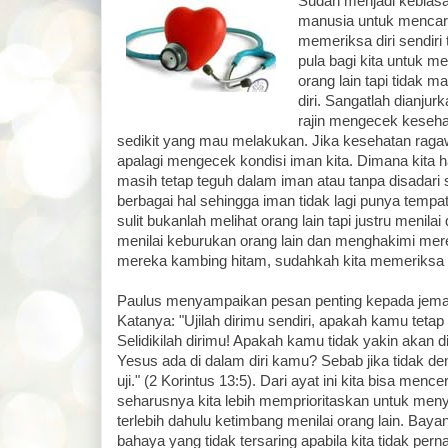
Sudah menjadi kebiasa
manusia untuk mencar
memeriksa diri sendiri
pula bagi kita untuk m
orang lain tapi tidak 
diri. Sangatlah dianjur
rajin mengecek kesehat
sedikit yang mau melakukan. Jika kesehatan ragawi
apalagi mengecek kondisi iman kita. Dimana kita har
masih tetap teguh dalam iman atau tanpa disadari
berbagai hal sehingga iman tidak lagi punya tempat 
sulit bukanlah melihat orang lain tapi justru menilai 
menilai keburukan orang lain dan menghakimi mer
mereka kambing hitam, sudahkah kita memeriksa dir
Paulus menyampaikan pesan penting kepada jemaat
Katanya: "Ujilah dirimu sendiri, apakah kamu tetap
Selidikilah dirimu! Apakah kamu tidak yakin akan d
Yesus ada di dalam diri kamu? Sebab jika tidak de
uji." (2 Korintus 13:5). Dari ayat ini kita bisa men
seharusnya kita lebih memprioritaskan untuk menyeli
terlebih dahulu ketimbang menilai orang lain. Ba
bahaya yang tidak tersaring apabila kita tidak pe