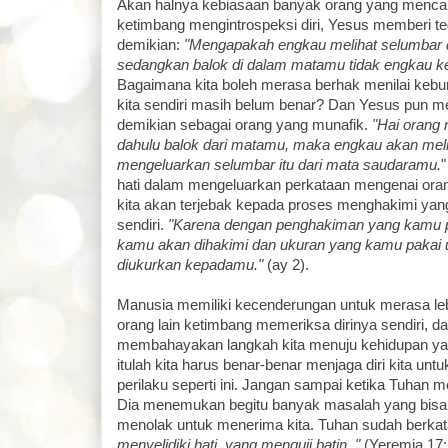
Akan halnya kebiasaan banyak orang yang mencar
ketimbang mengintrospeksi diri, Yesus memberi t
demikian:
"Mengapakah engkau melihat selumbar 
sedangkan balok di dalam matamu tidak engkau ke
Bagaimana kita boleh merasa berhak menilai keburuk
kita sendiri masih belum benar? Dan Yesus pun m
demikian sebagai orang yang munafik.
"Hai orang 
dahulu balok dari matamu, maka engkau akan meli
mengeluarkan selumbar itu dari mata saudaramu.
"
hati dalam mengeluarkan perkataan mengenai orang
kita akan terjebak kepada proses menghakimi yang
sendiri.
"Karena dengan penghakiman yang kamu p
kamu akan dihakimi dan ukuran yang kamu pakai 
diukurkan kepadamu."
(ay 2).
Manusia memiliki kecenderungan untuk merasa leb
orang lain ketimbang memeriksa dirinya sendiri, da
membahayakan langkah kita menuju kehidupan yan
itulah kita harus benar-benar menjaga diri kita unt
perilaku seperti ini. Jangan sampai ketika Tuhan men
Dia menemukan begitu banyak masalah yang bis
menolak untuk menerima kita. Tuhan sudah berkat
menyelidiki hati, yang menguji batin.."
(Yeremia 17:1