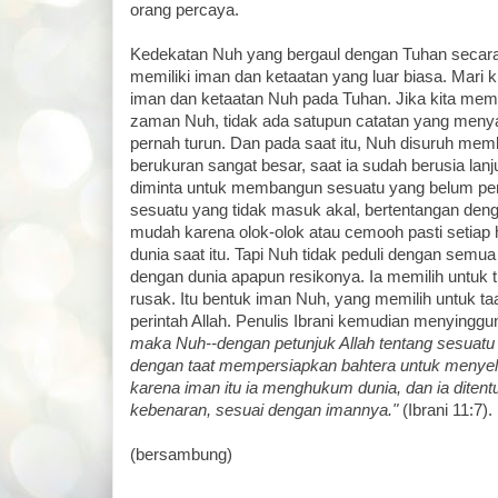
orang percaya.
Kedekatan Nuh yang bergaul dengan Tuhan secar
memiliki iman dan ketaatan yang luar biasa. Mari kit
iman dan ketaatan Nuh pada Tuhan. Jika kita mem
zaman Nuh, tidak ada satupun catatan yang meny
pernah turun. Dan pada saat itu, Nuh disuruh me
berukuran sangat besar, saat ia sudah berusia lan
diminta untuk membangun sesuatu yang belum pern
sesuatu yang tidak masuk akal, bertentangan denga
mudah karena olok-olok atau cemooh pasti setiap h
dunia saat itu. Tapi Nuh tidak peduli dengan semua 
dengan dunia apapun resikonya. Ia memilih untuk t
rusak. Itu bentuk iman Nuh, yang memilih untuk t
perintah Allah. Penulis Ibrani kemudian menyinggun
maka Nuh--dengan petunjuk Allah tentang sesuatu 
dengan taat mempersiapkan bahtera untuk menye
karena iman itu ia menghukum dunia, dan ia diten
kebenaran, sesuai dengan imannya."
(Ibrani 11:7).
(bersambung)