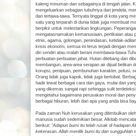
kaleng minuman dan sebagainya di tengah jalan.
mengeluarkan sebagian tubuhnya dari jendela, me
dan tertawa-tawa. Ternyata tinggal di kota yang mem
satu yang terparah di dunia tidak juga membuat ma
berpikir untuk melestarikan lingkungan. Peperanga
mengatasnamakan kemanusiaan, pertikaian atau 
etnis, agama, golongan, penindasan, ketidak-adilan
krisis ekonomi, semua ini terus terjadi dengan 
diri sendiri atau malah berani membawa-bawa Tuha
perbuatan-perbuatan jahat. Hutan ditebang dan diba
membangun, area-area serapan air dijual belikan 
korupsi, penipuan, pembunuhan karakter, polusi, sem
Orang tidak juga kapok, tidak juga bertobat. Berb
hadir lewat berbagai cara dan gaya, mulai dari ya
yang dikemas sangat rapi sehingga sulit terdeteksi.
mengetahui bagaimana perusakan moral dan penye
berbagai hiburan, lebih dari apa yang anda bisa b
Pada zaman Nuh kerusakan yang ditimbulkan ole
manusia sudah sedemikian besar. Alkitab mencatat 
berikut:
"Adapun bumi itu telah rusak di hadapan A
kekerasan. Allah menilik bumi itu dan sungguhlah