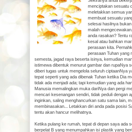
Sekiranya anda bekerj
menciptakan sesuatu d
meletakkan semua yang
membuat sesuatu yang t
selesai hasilnya buka
malah mengecewakan, 
anda rasakan? Tentu r
kesal atau bahkan ma
perasaan kita. Perna
perasaan Tuhan yang 
semesta, jagad raya beserta isinya, kemudian ma
istimewa dibentuk menurut gambar dan rupaNya s
diberi tugas untuk mengelola seluruh ciptaanNya y
tepat seperti yang ada dibenak Tuhan ketika Dia 
tidak ada menjadi ada; tapi kemudian yang ada h
Manusia memalingkan muka dariNya dan pergi men
mencari kesenangan sendiri, tidak peduli dengan 
inginkan, saling menghancurkan satu sama lain,
membinasakan... Letakkan diri anda pada posisi S
tentu akan hancur melihatnya.
Ketika pulang ke rumah, tepat di depan saya ada
berpelat B yang menumpahkan isi plastik yang beri