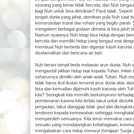
seorang yang benar tidak bercela, dan Nuh bergau
bagi Nuh untuk bisa demikian? Pasti tidak. Seperti 
tengah dunia yang jahat, demikian pula Nuh saat it
kemerosotan moral dan rohani yang begitu parah. Se
mengalami berbagai godaan dimana ia bisa jatuh t
Namun nyatanya Nuh tetap bisa hidup dengan benar
bercela dan memiliki hidup yang bergaul erat dengan
membuat Nuh berbeda dan diganjar kasih karunia 
diselamatkan dari bencana air bah.
Nuh berani tampil beda melawan arus dunia. Nuh s
mengambil pilihan hidup taat kepada Tuhan. Inilah
seharusnya dimiliki oleh anak-anak Tuhan. Nuh me
tidak harus ikut-ikutan terseret arus dunia atas a
bisa dan kemudian dipenuhi kasih karunia oleh T
kita? Seringkali kita memilih berkompromi terhad
pembenaran karena kita terlalu takut untuk disisihk
pergaulan, takut dianggap tidak gaul dan disingkirka
terobsesi kepada kemewahan sehingga menghalalk
memperoleh semuanya. Kita terus memakai cara 
sesuatu yang mendatangkan kebahagiaan, kesenang
mengabaikan cara hidup menurut Kerajaan Surga 