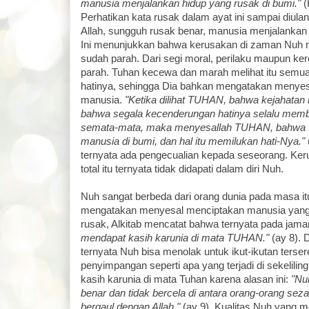
manusia menjalankan hidup yang rusak di bumi."
(
Perhatikan kata rusak dalam ayat ini sampai diulan
Allah, sungguh rusak benar, manusia menjalankan 
Ini menunjukkan bahwa kerusakan di zaman Nuh
sudah parah. Dari segi moral, perilaku maupun k
parah. Tuhan kecewa dan marah melihat itu semua
hatinya, sehingga Dia bahkan mengatakan menyes
manusia.
"Ketika dilihat TUHAN, bahwa kejahatan
bahwa segala kecenderungan hatinya selalu mem
semata-mata, maka menyesallah TUHAN, bahwa Ia
manusia di bumi, dan hal itu memilukan hati-Nya."
ternyata ada pengecualian kepada seseorang. Keru
total itu ternyata tidak didapati dalam diri Nuh.
Nuh sangat berbeda dari orang dunia pada masa it
mengatakan menyesal menciptakan manusia yang 
rusak, Alkitab mencatat bahwa ternyata pada ja
mendapat kasih karunia di mata TUHAN."
(ay 8). D
ternyata Nuh bisa menolak untuk ikut-ikutan terse
penyimpangan seperti apa yang terjadi di sekelil
kasih karunia di mata Tuhan karena alasan ini:
"Nu
benar dan tidak bercela di antara orang-orang sez
bergaul dengan Allah."
(ay 9). Kualitas Nuh yang 