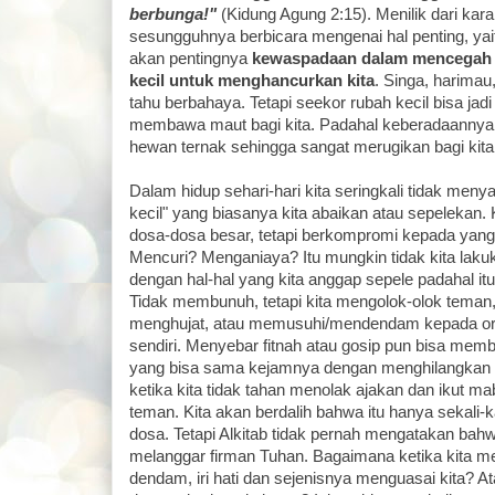
berbunga!"
(Kidung Agung 2:15). Menilik dari karak
sesungguhnya berbicara mengenai hal penting, yai
akan pentingnya
kewaspadaan dalam mencegah
kecil untuk menghancurkan kita
. Singa, harimau
tahu berbahaya. Tetapi seekor rubah kecil bisa jadi
membawa maut bagi kita. Padahal keberadaanny
hewan ternak sehingga sangat merugikan bagi kita
Dalam hidup sehari-hari kita seringkali tidak menya
kecil" yang biasanya kita abaikan atau sepelekan.
dosa-dosa besar, tetapi berkompromi kepada yan
Mencuri? Menganiaya? Itu mungkin tidak kita laku
dengan hal-hal yang kita anggap sepele padahal it
Tidak membunuh, tetapi kita mengolok-olok teman, 
menghujat, atau memusuhi/mendendam kepada ora
sendiri. Menyebar fitnah atau gosip pun bisa mem
yang bisa sama kejamnya dengan menghilangkan n
ketika kita tidak tahan menolak ajakan dan ikut 
teman. Kita akan berdalih bahwa itu hanya sekali-
dosa. Tetapi Alkitab tidak pernah mengatakan bahwa
melanggar firman Tuhan. Bagaimana ketika kita m
dendam, iri hati dan sejenisnya menguasai kita? At