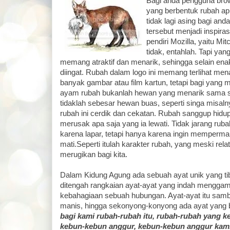
Bagi anda pengguna brow
yang berbentuk rubah api
tidak lagi asing bagi an
tersebut menjadi inspiras
pendiri Mozilla, yaitu Mit
tidak, entahlah. Tapi yang
memang atraktif dan menarik, sehingga selain enak
diingat. Rubah dalam logo ini memang terlihat mena
banyak gambar atau film kartun, tetapi bagi yang 
ayam rubah bukanlah hewan yang menarik sama s
tidaklah sebesar hewan buas, seperti singa misalny
rubah ini cerdik dan cekatan. Rubah sanggup hid
merusak apa saja yang ia lewati. Tidak jarang r
karena lapar, tetapi hanya karena ingin memper
mati.Seperti itulah karakter rubah, yang meski relati
merugikan bagi kita.
Dalam Kidung Agung ada sebuah ayat unik yang ti
ditengah rangkaian ayat-ayat yang indah mengg
kebahagiaan sebuah hubungan. Ayat-ayat itu s
manis, hingga sekonyong-konyong ada ayat yang 
bagi kami rubah-rubah itu, rubah-rubah yang k
kebun-kebun anggur, kebun-kebun anggur kam