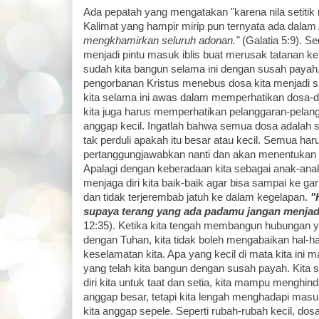
Ada pepatah yang mengatakan "karena nila setitik
Kalimat yang hampir mirip pun ternyata ada dalam 
mengkhamirkan seluruh adonan."
(Galatia 5:9). Se
menjadi pintu masuk iblis buat merusak tatanan 
sudah kita bangun selama ini dengan susah paya
pengorbanan Kristus menebus dosa kita menjadi sia
kita selama ini awas dalam memperhatikan dosa-do
kita juga harus memperhatikan pelanggaran-pelan
anggap kecil. Ingatlah bahwa semua dosa adalah s
tak perduli apakah itu besar atau kecil. Semua haru
pertanggungjawabkan nanti dan akan menentukan 
Apalagi dengan keberadaan kita sebagai anak-anak 
menjaga diri kita baik-baik agar bisa sampai ke ga
dan tidak terjerembab jatuh ke dalam kegelapan.
"K
supaya terang yang ada padamu jangan menjad
12:35). Ketika kita tengah membangun hubungan y
dengan Tuhan, kita tidak boleh mengabaikan hal-ha
keselamatan kita. Apa yang kecil di mata kita i
yang telah kita bangun dengan susah payah. Kita 
diri kita untuk taat dan setia, kita mampu menghin
anggap besar, tetapi kita lengah menghadapi mas
kita anggap sepele. Seperti rubah-rubah kecil, dosa