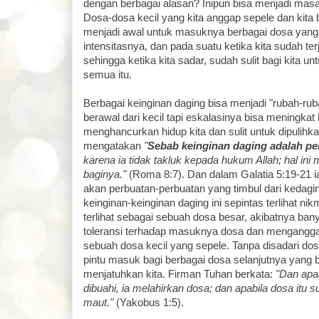
dengan berbagai alasan? Inipun bisa menjadi masa
Dosa-dosa kecil yang kita anggap sepele dan kita be
menjadi awal untuk masuknya berbagai dosa yang
intensitasnya, dan pada suatu ketika kita sudah te
sehingga ketika kita sadar, sudah sulit bagi kita un
semua itu.
Berbagai keinginan daging bisa menjadi "rubah-rub
berawal dari kecil tapi eskalasinya bisa meningkat 
menghancurkan hidup kita dan sulit untuk dipulih
mengatakan
"
Sebab keinginan daging adalah pe
karena ia tidak takluk kepada hukum Allah; hal in
baginya."
(Roma 8:7). Dan dalam Galatia 5:19-21 ia
akan perbuatan-perbuatan yang timbul dari kedagin
keinginan-keinginan daging ini sepintas terlihat ni
terlihat sebagai sebuah dosa besar, akibatnya ba
toleransi terhadap masuknya dosa dan mengangga
sebuah dosa kecil yang sepele. Tanpa disadari dosa
pintu masuk bagi berbagai dosa selanjutnya yang 
menjatuhkan kita. Firman Tuhan berkata:
"Dan apab
dibuahi, ia melahirkan dosa; dan apabila dosa itu 
maut."
(Yakobus 1:5).